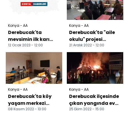
Konya - AA
Konya - AA
Derebucak'ta
Derebucak'ta "aile
mevsimin ilk karı
okulu" projesi
12 Ocak 2023 - 12:00
21 Aralık 2022 - 12:00
yağdı
eğitimleri yapılıyor
Konya - AA
Konya - AA
Derebucak'ta köy
Derebucak ilçesinde
yaşam merkezi
çıkan yangında ev
08 Kasım 2022 - 13:00
25 Ekim 2022 - 15:00
hizmette
küle döndü