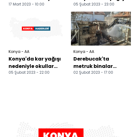
17 Mart 2023 - 10:00
05 Şubat 2023 - 23:00
nedeniyle okullar
yarın tatil edildi
Konya - AA
Konya - AA
Konya'da kar yağışı
Derebucak'ta
nedeniyle okullar
metruk binalar
05 Şubat 2023 - 22:00
02 Şubat 2023 - 17:00
yarın tatil edildi
yıkılıyor