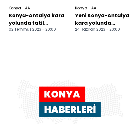
Konya - AA
Konya - AA
Konya-Antalya kara
Yeni Konya-Antalya
yolunda tatil
kara yolunda
02 Temmuz 2023 - 20:00
24 Haziran 2023 - 20:00
dönüşü yoğunluğu
bayram yoğunluğu