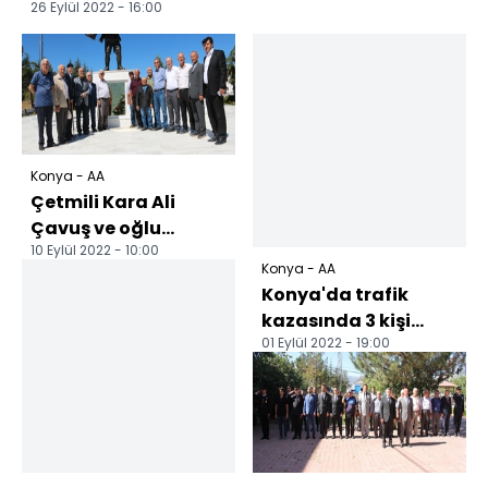
26 Eylül 2022 - 16:00
Konya - AA
Çetmili Kara Ali
Çavuş ve oğlu
10 Eylül 2022 - 10:00
şehadetlerinin 100.
Konya - AA
yılında Beyşehir'de
Konya'da trafik
anıl...
kazasında 3 kişi
01 Eylül 2022 - 19:00
yaralandı