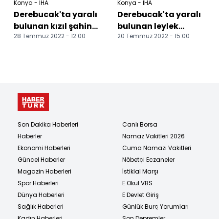
Konya - İHA
Konya - İHA
Derebucak'ta yaralı
Derebucak'ta yaralı
bulunan kızıl şahin
bulunan leylek
28 Temmuz 2022 - 12:00
20 Temmuz 2022 - 15:00
koruma altına alındı
koruma altına alındı
Son Dakika Haberleri
Canlı Borsa
Haberler
Namaz Vakitleri 2026
Ekonomi Haberleri
Cuma Namazı Vakitleri
Güncel Haberler
Nöbetçi Eczaneler
Magazin Haberleri
İstiklal Marşı
Spor Haberleri
E Okul VBS
Dünya Haberleri
E Devlet Giriş
Sağlık Haberleri
Günlük Burç Yorumları
Kadın Haberleri
Son Depremler