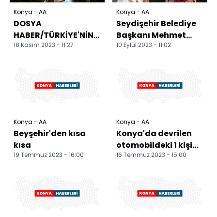
Konya - AA
Konya - AA
DOSYA
Seydişehir Belediye
HABER/TÜRKİYE'NİN
Başkanı Mehmet
18 Kasım 2023 - 11:27
10 Eylül 2023 - 11:02
MAĞARALARI -
Tutal oğlunun
Konya mağara
nikahını kıydı
çeşitliliğiyle turizm
pot...
Konya - AA
Konya - AA
Beyşehir'den kısa
Konya'da devrilen
kısa
otomobildeki 1 kişi
19 Temmuz 2023 - 16:00
16 Temmuz 2023 - 15:00
öldü, 2 kişi yaralandı