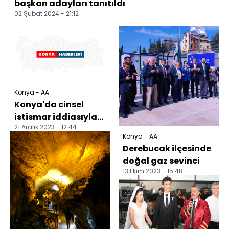
başkan adayları tanıtıldı
02 Şubat 2024 - 21:12
Konya - AA
Konya'da cinsel
istismar iddiasıyla
21 Aralık 2023 - 12:44
yargılanan sanığa 31
Konya - AA
yıl 3 ay hapis cez...
Derebucak ilçesinde
doğal gaz sevinci
13 Ekim 2023 - 15:48