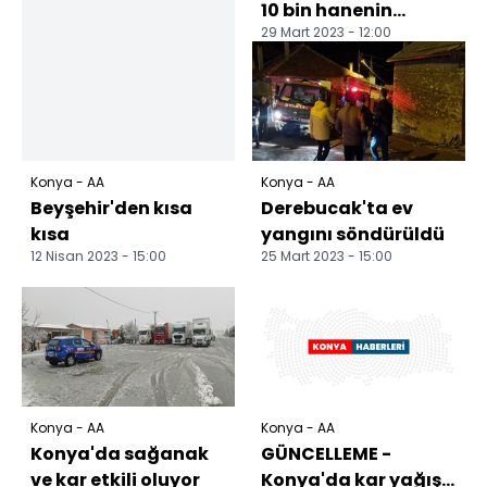
10 bin hanenin
29 Mart 2023 - 12:00
elektrik ihtiyacını
karşılayacak
Konya - AA
Konya - AA
Beyşehir'den kısa
Derebucak'ta ev
kısa
yangını söndürüldü
12 Nisan 2023 - 15:00
25 Mart 2023 - 15:00
Konya - AA
Konya - AA
Konya'da sağanak
GÜNCELLEME -
ve kar etkili oluyor
Konya'da kar yağışı