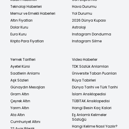
Teknoloji Haberleri
Hava Durumu
Memur ve Emekli Haberleri
Yol Durumu
Altın Fiyatları
2026 Dünya Kupası
Dolar Kuru
Astroloji
Euro Kuru
Instagram Dondurma
Kripto Para Fiyatları
Instagram Silme
Yemek Tarifleri
Video Haberler
Ayetel Kürsi
TDK Sözlük Anlamları
Saatlerin Anlamı
Üniversite Taban Puanları
Aşk Sözleri
Rüya Tabirleri
Günaydın Mesajları
Dünya Tarihi ve Türk Tarihi
Gram Altın
İslam Ansiklopedisi
Çeyrek Altın
TÜBİTAK Ansiklopedisi
Yarım Altın
Hangi Besin Kaç Kalori
Ata Altın
Eş Anlamlı Kelimeler
Sözlüğü
Cumhuriyet Altını
Hangi Kelime Nasıl Yazılır?
22 Ayar Bilezik