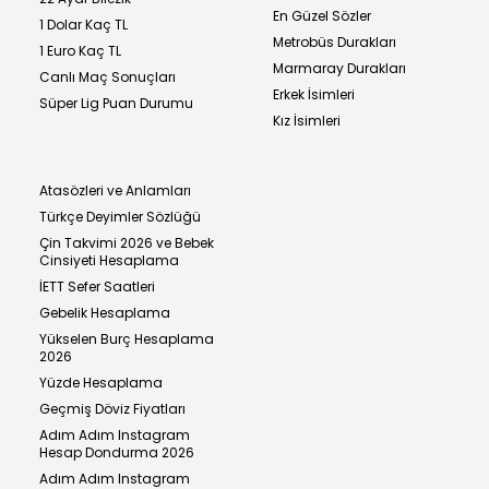
En Güzel Sözler
1 Dolar Kaç TL
Metrobüs Durakları
1 Euro Kaç TL
Marmaray Durakları
Canlı Maç Sonuçları
Erkek İsimleri
Süper Lig Puan Durumu
Kız İsimleri
Atasözleri ve Anlamları
Türkçe Deyimler Sözlüğü
Çin Takvimi 2026 ve Bebek
Cinsiyeti Hesaplama
İETT Sefer Saatleri
Gebelik Hesaplama
Yükselen Burç Hesaplama
2026
Yüzde Hesaplama
Geçmiş Döviz Fiyatları
Adım Adım Instagram
Hesap Dondurma 2026
Adım Adım Instagram