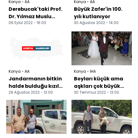
Konya - AA
Konya - AA
Derebucak'taki Prof.
Büyük Zafer'in 100.
Dr. Yılmaz Muslu
yılı kutlanıyor
06 Eylül 2022 - 16:00
30 Ağustos 2022 - 14:00
Barajı turizme
kazandırılacak
Konya - AA
Konya - İHA
Jandarmanın bitkin
Boyları küçük ama
halde bulduğu kızıl
aşkları çok büyük
29 Ağustos 2022 - 13:00
30 Temmuz 2022 - 13:00
şahin tedaviye
Gurbetçi Rahim ile
alındı
Akşehirli Başak,
Kon...