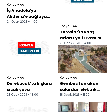
Konya - AA
İç Anadolu'yu
Akdeniz'e bağlayan
24 Ocak 2023 - 11:00
tünelde geri sayım
Konya - AA
başladı
Toroslar'ın vahşi
atları Eynif Ovası'nın
23 Ocak 2023 - 14:00
çayırlarında
dolaşıyor
Konya - AA
Konya - AA
Derebucak'ta kışlara
Gembos'tan akan
sıcak yuva
sulardan elektrik
23 Ocak 2023 - 18:00
18 Ocak 2023 - 11:00
üretilecek