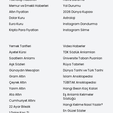
Memur ve Emekli Haberleri
Yol Durumu
Altın Fiyatları
2026 Dünya Kupası
Dolar Kuru
Astroloji
Euro Kuru
Instagram Dondurma
Kripto Para Fiyatları
Instagram Silme
Yemek Tarifleri
Video Haberler
Ayetel Kürsi
TDK Sözlük Anlamları
Saatlerin Anlamı
Üniversite Taban Puanları
Aşk Sözleri
Rüya Tabirleri
Günaydın Mesajları
Dünya Tarihi ve Türk Tarihi
Gram Altın
İslam Ansiklopedisi
Çeyrek Altın
TÜBİTAK Ansiklopedisi
Yarım Altın
Hangi Besin Kaç Kalori
Ata Altın
Eş Anlamlı Kelimeler
Sözlüğü
Cumhuriyet Altını
Hangi Kelime Nasıl Yazılır?
22 Ayar Bilezik
En Güzel Sözler
1 Dolar Kaç TL