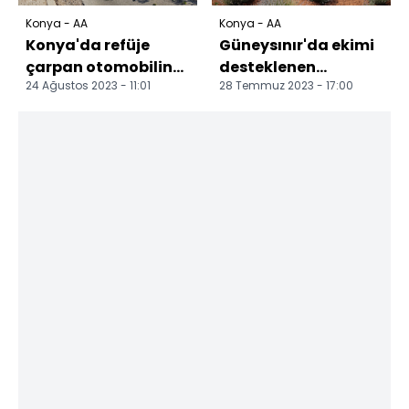
Konya - AA
Konya - AA
Konya'da refüje
Güneysınır'da ekimi
çarpan otomobilin
desteklenen
24 Ağustos 2023 - 11:01
28 Temmuz 2023 - 17:00
sürücüsü öldü
lavantanın hasadı
yapıldı