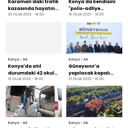
Karaman'daki trafik
Konya'da kendisini
kazasında hayatını
"polis-adliye
30 Ocak 2023 - 16:00
16 Ocak 2023 - 15:00
kaybeden 2 gencin
muhabiri" olarak
cenazesi toprağa v...
tanıtan kişi
yakalandı
Konya - AA
Konya - AA
Konya'da atıl
Güneysınır'a
durumdaki 42 okul
yapılacak kapalı
10 Ocak 2023 - 18:00
01 Ocak 2023 - 15:00
"Köy Yaşam Merkezi"
pazar yeri ve düğün
oldu
salonunun temeli
atıldı
Konya - AA
Konya - AA