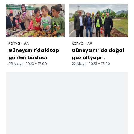
çalışmalarını
sürdürüyor
Konya - AA
Konya - AA
Güneysınır'da kitap
Güneysınır'da doğal
günleri başladı
gaz altyapı
25 Mayıs 2023 - 17:00
22 Mayıs 2023 - 17:00
çalışmaları başladı