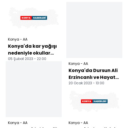
Konya - AA
Konya'da kar yağışı
nedeniyle okullar
05 Şubat 2023 - 22:00
yarın tatil edildi
Konya - AA
Konya'da Dursun Ali
Erzincanlı ve Hayati
20 Ocak 2023 - 13:00
İnanç Şehir
Konferansları'na
konuk...
Konya - AA
Konya - AA