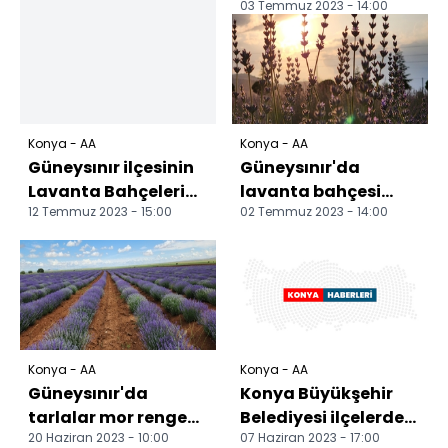
03 Temmuz 2023 - 14:00
örnek oluyor
Konya - AA
Konya - AA
Güneysınır ilçesinin
Güneysınır'da
Lavanta Bahçeleri
lavanta bahçesi
12 Temmuz 2023 - 15:00
02 Temmuz 2023 - 14:00
açılışı bekliyor
ziyaretçilerini
ağırlıyor
Konya - AA
Konya - AA
Güneysınır'da
Konya Büyükşehir
tarlalar mor renge
Belediyesi ilçelerdeki
20 Haziran 2023 - 10:00
07 Haziran 2023 - 17:00
dönmeye başladı
yatırım