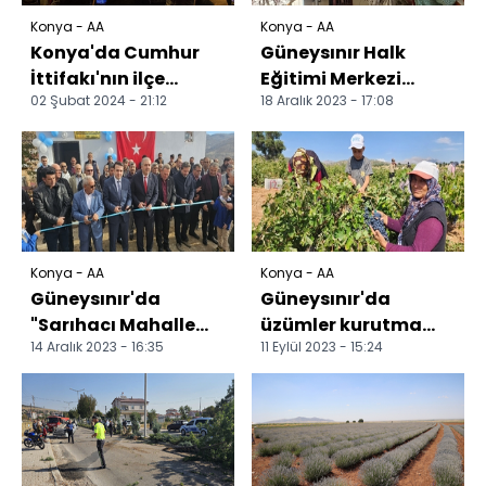
Konya - AA
Konya - AA
Konya'da Cumhur
Güneysınır Halk
İttifakı'nın ilçe
Eğitimi Merkezi
02 Şubat 2024 - 21:12
18 Aralık 2023 - 17:08
belediye başkan
Gazze için üretiyor
adayları tanıtıldı
Konya - AA
Konya - AA
Güneysınır'da
Güneysınır'da
"Sarıhacı Mahalle
üzümler kurutma
14 Aralık 2023 - 16:35
11 Eylül 2023 - 15:24
Konağı" hizmete
sergilerine
açıldı
taşınmaya başladı