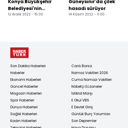
Konya Büyükşehir
Güneysınır'da çilek
Belediyesi'nin
hasadı sürüyor
12 Aralık 2022 - 15:00
14 Kasım 2022 - 11:00
lavanta fidesi
desteği devam
ediyor
Son Dakika Haberleri
Canlı Borsa
Haberler
Namaz Vakitleri 2026
Ekonomi Haberleri
Cuma Namazı Vakitleri
Güncel Haberler
Nöbetçi Eczaneler
Magazin Haberleri
İstiklal Marşı
Spor Haberleri
E Okul VBS
Dünya Haberleri
E Devlet Giriş
Sağlık Haberleri
Günlük Burç Yorumları
Kadın Haberleri
Son Depremler
Teknoloji Haberleri
Hava Durumu