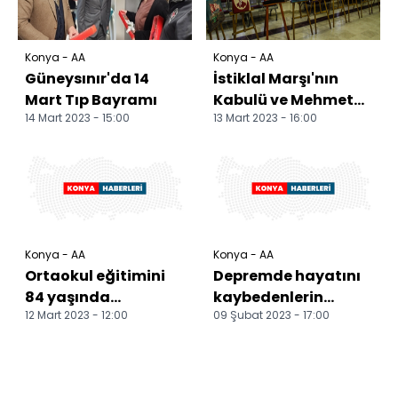
Konya - AA
Konya - AA
Güneysınır'da 14
İstiklal Marşı'nın
Mart Tıp Bayramı
Kabulü ve Mehmet
14 Mart 2023 - 15:00
13 Mart 2023 - 16:00
Akif Ersoy'u Anma
Günü
Konya - AA
Konya - AA
Ortaokul eğitimini
Depremde hayatını
84 yaşında
kaybedenlerin
12 Mart 2023 - 12:00
09 Şubat 2023 - 17:00
tamamlayan "Dede"
cenazeleri Konya,
gençlere örnek
Aksaray, Karaman
oluyor
ve Afyon...