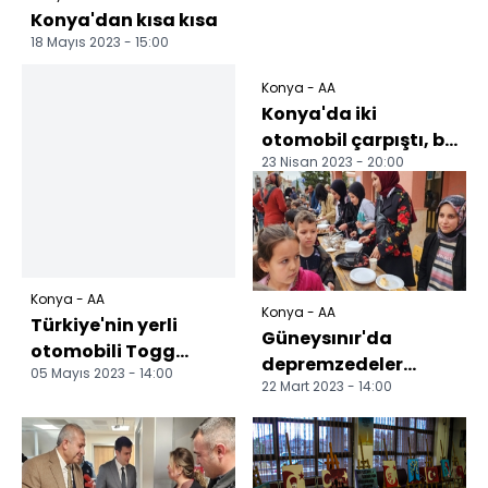
Konya'dan kısa kısa
18 Mayıs 2023 - 15:00
Konya - AA
Konya'da iki
otomobil çarpıştı, bir
23 Nisan 2023 - 20:00
kişi öldü, 4 kişi
yaralandı
Konya - AA
Konya - AA
Türkiye'nin yerli
Güneysınır'da
otomobili Togg
depremzedeler
05 Mayıs 2023 - 14:00
Güneysınır'da
22 Mart 2023 - 14:00
yararına kermes
tanıtıldı
düzenlendi