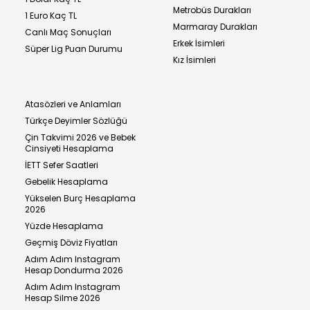
Metrobüs Durakları
1 Euro Kaç TL
Marmaray Durakları
Canlı Maç Sonuçları
Erkek İsimleri
Süper Lig Puan Durumu
Kız İsimleri
Atasözleri ve Anlamları
Türkçe Deyimler Sözlüğü
Çin Takvimi 2026 ve Bebek
Cinsiyeti Hesaplama
İETT Sefer Saatleri
Gebelik Hesaplama
Yükselen Burç Hesaplama
2026
Yüzde Hesaplama
Geçmiş Döviz Fiyatları
Adım Adım Instagram
Hesap Dondurma 2026
Adım Adım Instagram
Hesap Silme 2026