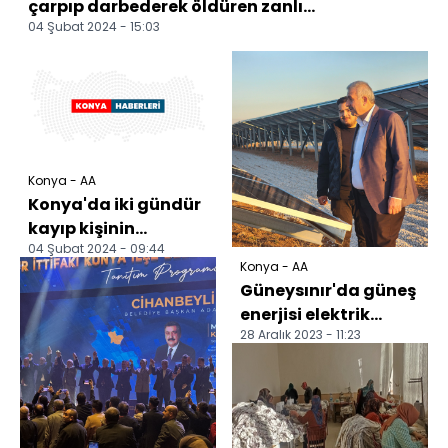
çarpıp darbederek öldüren zanlı...
04 Şubat 2024 - 15:03
Konya - AA
Konya'da iki gündür
kayıp kişinin
04 Şubat 2024 - 09:44
husumetlisi
Konya - AA
tarafından
Güneysınır'da güneş
öldürüldüğü belirl...
enerjisi elektrik
28 Aralık 2023 - 11:23
enerjisine dönüşüyor