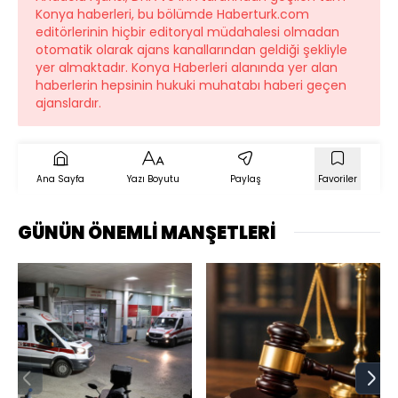
Konya haberleri, bu bölümde Haberturk.com
editörlerinin hiçbir editoryal müdahalesi olmadan
otomatik olarak ajans kanallarından geldiği şekliyle
yer almaktadır. Konya Haberleri alanında yer alan
haberlerin hepsinin hukuki muhatabı haberi geçen
ajanslardır.
Ana Sayfa
Yazı Boyutu
Paylaş
Favoriler
GÜNÜN ÖNEMLİ MANŞETLERİ