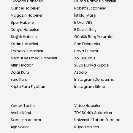
Ekonomi Haberleri
Cuma Namazı Vakitleri
Güncel Haberler
Nöbetçi Eczaneler
Magazin Haberleri
İstiklal Marşı
Spor Haberleri
E Okul VBS
Dünya Haberleri
E Devlet Giriş
Sağlık Haberleri
Günlük Burç Yorumları
Kadın Haberleri
Son Depremler
Teknoloji Haberleri
Hava Durumu
Memur ve Emekli Haberleri
Yol Durumu
Altın Fiyatları
2026 Dünya Kupası
Dolar Kuru
Astroloji
Euro Kuru
Instagram Dondurma
Kripto Para Fiyatları
Instagram Silme
Yemek Tarifleri
Video Haberler
Ayetel Kürsi
TDK Sözlük Anlamları
Saatlerin Anlamı
Üniversite Taban Puanları
Aşk Sözleri
Rüya Tabirleri