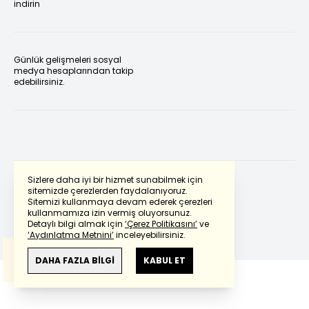
indirin
Günlük gelişmeleri sosyal
medya hesaplarından takip
edebilirsiniz.
Sizlere daha iyi bir hizmet sunabilmek için
sitemizde çerezlerden faydalanıyoruz.
Sitemizi kullanmaya devam ederek çerezleri
Powered by
Translate
kullanmamıza izin vermiş oluyorsunuz.
Detaylı bilgi almak için
‘Çerez Politikasını’
ve
‘Aydınlatma Metnini’
inceleyebilirsiniz.
Bu çeviride
Google Translete
kullanılmıştır.
Anlam ve çeviri hatalarından
haberturk.com
DAHA FAZLA BİLGİ
KABUL ET
sorumlu değildir.