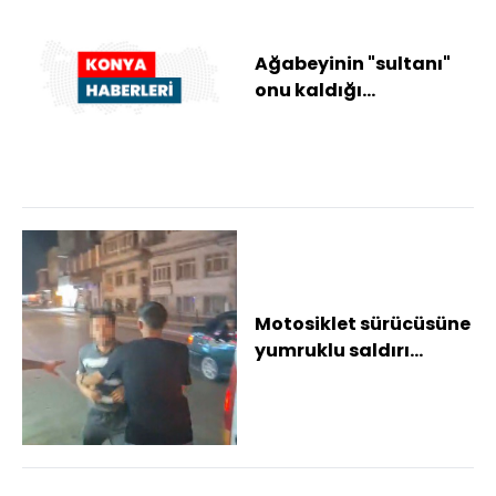
Ağabeyinin "sultanı"
onu kaldığı
rehabilitasyon
merkezinde yalnız
bırakmadı
Motosiklet sürücüsüne
yumruklu saldırı
kamerada