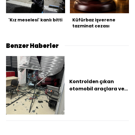
'Kız meselesi' kanlı bitti
Küfürbaz işverene
tazminat cezası
Benzer Haberler
Kontrolden çıkan
otomobil araçlara ve
iş yerine zarar verdi