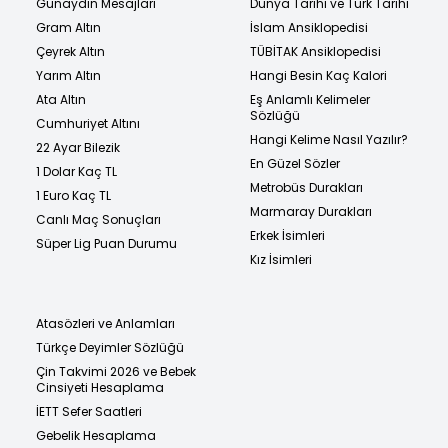
Günaydın Mesajları
Dünya Tarihi ve Türk Tarihi
Gram Altın
İslam Ansiklopedisi
Çeyrek Altın
TÜBİTAK Ansiklopedisi
Yarım Altın
Hangi Besin Kaç Kalori
Ata Altın
Eş Anlamlı Kelimeler
Sözlüğü
Cumhuriyet Altını
Hangi Kelime Nasıl Yazılır?
22 Ayar Bilezik
En Güzel Sözler
1 Dolar Kaç TL
Metrobüs Durakları
1 Euro Kaç TL
Marmaray Durakları
Canlı Maç Sonuçları
Erkek İsimleri
Süper Lig Puan Durumu
Kız İsimleri
Atasözleri ve Anlamları
Türkçe Deyimler Sözlüğü
Çin Takvimi 2026 ve Bebek
Cinsiyeti Hesaplama
İETT Sefer Saatleri
Gebelik Hesaplama