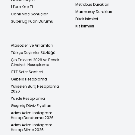
Metrobüs Durakları
1 Euro Kaç TL
Marmaray Durakları
Canlı Maç Sonuçları
Erkek İsimleri
Süper Lig Puan Durumu
Kız İsimleri
Atasözleri ve Anlamları
Türkçe Deyimler Sözlüğü
Çin Takvimi 2026 ve Bebek
Cinsiyeti Hesaplama
İETT Sefer Saatleri
Gebelik Hesaplama
Yükselen Burç Hesaplama
2026
Yüzde Hesaplama
Geçmiş Döviz Fiyatları
Adım Adım Instagram
Hesap Dondurma 2026
Adım Adım Instagram
Hesap Silme 2026