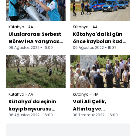
Kütahya - AA
Kütahya - AA
Uluslararası Serbest
Kütahya'da iki gün
Görev İHA Yarışması
önce kaybolan kadın
09 Ağustos 2022 - 16:00
06 Ağustos 2022 - 15:37
Kütahya'da başladı
bulundu
Kütahya - AA
Kütahya - İHA
Kütahya'da eşinin
Vali Ali Çelik,
kayıp başvurusu
Altıntaş ve
06 Ağustos 2022 - 16:00
30 Temmuz 2022 - 16:00
yaptığı kadın
Dumlupınar
aranıyor
ilçelerinde