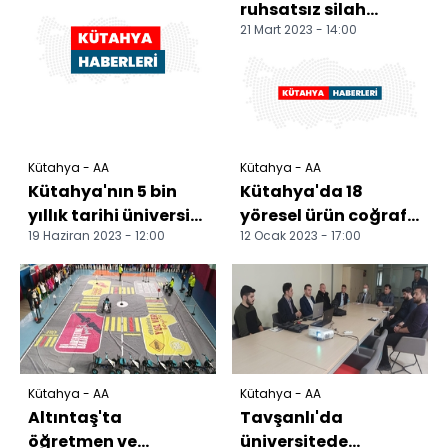
ruhsatsız silah
21 Mart 2023 - 14:00
kaçakçılığı
operasyonunda 5
şüpheli yakalandı
Kütahya - AA
Kütahya - AA
Kütahya'nın 5 bin
Kütahya'da 18
yıllık tarihi üniversite
yöresel ürün coğrafi
19 Haziran 2023 - 12:00
12 Ocak 2023 - 17:00
müzesindeki
işaretle tescillendi
eserlerle geleceğe t...
Kütahya - AA
Kütahya - AA
Altıntaş'ta
Tavşanlı'da
öğretmen ve
üniversitede