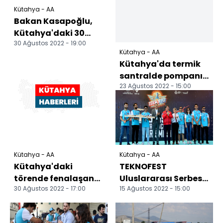
Kütahya - AA
Bakan Kasapoğlu,
Kütahya'daki 30
30 Ağustos 2022 - 19:00
Ağustos Zafer
Kütahya - AA
Bayramı töreninde
Kütahya'da termik
konuştu:
santralde pompanın
23 Ağustos 2022 - 15:00
altında kalan
işçilerden biri öldü,
di...
Kütahya - AA
Kütahya - AA
Kütahya'daki
TEKNOFEST
törende fenalaşan
Uluslararası Serbest
30 Ağustos 2022 - 17:00
15 Ağustos 2022 - 15:00
gazi oğlu Turgut
Görev İHA Yarışması
Kaçmaz hayatını
sonuçları açıklandı
kaybetti