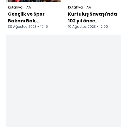
Kütahya - AA
Kütahya - AA
Gençlik ve Spor
Kurtuluş Savaşı'nda
Bakanı Bak,
102 yıl önce
30 Ağustos 2023 - 19:15
10 Ağustos 2023 - 12:00
Kütahya'daki 30
Kütahyalı köylünün
Ağustos Zafer
defnettiği şehidin
Bayramı töreninde...
meza...