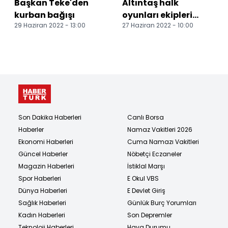
Başkan Teke'den
Altıntaş halk
kurban bağışı
oyunları ekipleri
29 Haziran 2022 - 13:00
27 Haziran 2022 - 10:00
gençlerde ve
büyüklerde bölge
ikincisi
Son Dakika Haberleri
Canlı Borsa
Haberler
Namaz Vakitleri 2026
Ekonomi Haberleri
Cuma Namazı Vakitleri
Güncel Haberler
Nöbetçi Eczaneler
Magazin Haberleri
İstiklal Marşı
Spor Haberleri
E Okul VBS
Dünya Haberleri
E Devlet Giriş
Sağlık Haberleri
Günlük Burç Yorumları
Kadın Haberleri
Son Depremler
Teknoloji Haberleri
Hava Durumu