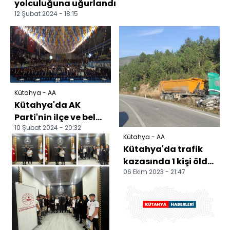
yolculuğuna uğurlandı
12 Şubat 2024 - 18:15
Kütahya - AA
Kütahya'da AK
Parti'nin ilçe ve belde
10 Şubat 2024 - 20:32
belediye başkan
Kütahya - AA
adayları tanıtıldı
Kütahya'da trafik
kazasında 1 kişi öldü,
06 Ekim 2023 - 21:47
1 kişi yaralandı