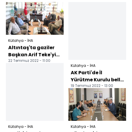
Kütahya - İHA
Altıntaş'ta gaziler
Başkan Arif Teke'yi
22 Temmuz 2022 - 11:00
ziyaret etti
Kütahya - İHA
AK Parti'de İl
Yürütme Kurulu belli
19 Temmuz 2022 - 13:00
oldu
Kütahya - İHA
Kütahya - İHA