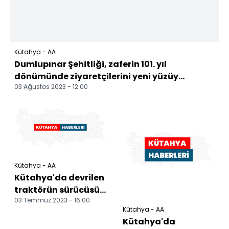
Kütahya - AA
Dumlupınar Şehitliği, zaferin 101. yıl
dönümünde ziyaretçilerini yeni yüzüy...
03 Ağustos 2023 - 12:00
Kütahya - AA
Kütahya'da devrilen
traktörün sürücüsü
03 Temmuz 2023 - 16:00
öldü
Kütahya - AA
Kütahya'da