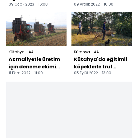
09 Ocak 2023 - 16:00
09 Aralık 2022 - 16:00
öğrencilere trafik
geliştirilen "kablosuz
eğitimi verildi
fark eğim ölçer
cihazı" sağ...
Kütahya - AA
Kütahya - AA
Az maliyetle üretim
Kütahya'da eğitimli
için deneme ekimi
köpeklerle trüf
11 Ekim 2022 - 11:00
05 Eylül 2022 - 13:00
yapılan şeker
mantarı arama
pancarının hasadı
çalışmaları yapıldı
yapıl...