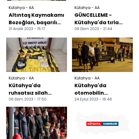
Kütahya - AA
Kütahya - AA
Altıntaş Kaymakamı
GÜNCELLEME -
Bozoğlan, başarılı
Kütahya'da tırla
31 Aralık 2023 - 15:17
06 Ekim 2023 - 21:44
sporcu öğrencileri
çarpışan
ödüllendirdi
otomobildeki 2 kişi
öldü
Kütahya - AA
Kütahya - AA
Kütahya'da
Kütahya'da
ruhsatsız silah
otomobilin
06 Ekim 2023 - 17:50
24 Eylül 2023 - 16:46
operasyonunda 12
çarpıştığı bisikletin
şüpheli yakalandı
sürücüsü yaşamını
yitirdi