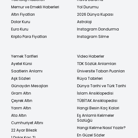
Memur ve Emekli Haberleri
Yol Durumu
Altın Fiyatları
2026 Dünya Kupası
Dolar Kuru
Astroloji
Euro Kuru
Instagram Dondurma
Kripto Para Fiyatları
Instagram Silme
Yemek Tarifleri
Video Haberler
Ayetel Kürsi
TDK Sözlük Anlamları
Saatlerin Anlamı
Üniversite Taban Puanları
Aşk Sözleri
Rüya Tabirleri
Günaydın Mesajları
Dünya Tarihi ve Türk Tarihi
Gram Altın
İslam Ansiklopedisi
Çeyrek Altın
TÜBİTAK Ansiklopedisi
Yarım Altın
Hangi Besin Kaç Kalori
Ata Altın
Eş Anlamlı Kelimeler
Sözlüğü
Cumhuriyet Altını
Hangi Kelime Nasıl Yazılır?
22 Ayar Bilezik
En Güzel Sözler
1 Dolar Kaç TL