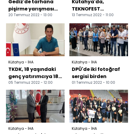
Gediz'de tarhana
Kütahya'da,
pişirme yarışması
TEKNOFEST
20 Temmuz 2022 - 13:00
13 Temmuz 2022 - 11:00
finalistleri belli oldu
Uluslararası Serbest
Görev İHA Yarışması
heyecanı baş...
Kütahya - İHA
Kütahya - İHA
TKDK, 18 yaşındaki
DPÜ'de iki fotoğraf
genç yatırımcıya 180
sergisi birden
05 Temmuz 2022 - 12:00
01 Temmuz 2022 - 10:00
bin TL hibe verecek
Kütahya - İHA
Kütahya - İHA