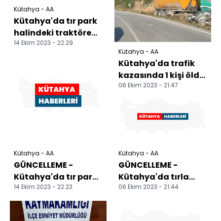
Kütahya - AA
Kütahya'da tır park
halindeki traktöre
14 Ekim 2023 - 22:29
çarptı, 1 kişi öldü, 2
Kütahya - AA
kişi yaraland...
Kütahya'da trafik
kazasında 1 kişi öldü,
06 Ekim 2023 - 21:47
1 kişi yaralandı
Kütahya - AA
Kütahya - AA
GÜNCELLEME -
GÜNCELLEME -
Kütahya'da tır park
Kütahya'da tırla
14 Ekim 2023 - 22:23
06 Ekim 2023 - 21:44
halindeki traktöre
çarpışan
çarptı, 2 kişi öldü, 1...
otomobildeki 2 kişi
öldü