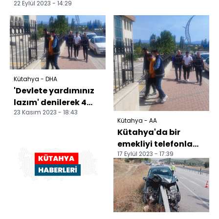
22 Eylül 2023 - 14:29
Kütahya - DHA
'Devlete yardımınız
lazım' denilerek 4
23 Kasım 2023 - 18:43
milyon lira
Kütahya - AA
dolandırıldı
Kütahya'da bir
emekliyi telefonla
17 Eylül 2023 - 17:39
dolandıran 3 şüpheli
yakalandı