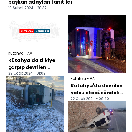
başkan adayları tanıtıldı
10 Şubat 2024 - 20:32
Kütahya - AA
Kütahya'da tilkiye
çarpıp devrilen
29 Ocak 2024 - 01:09
otomobilin sürücüsü
Kütahya - AA
öldü
Kütahya'da devrilen
yolcu otobüsündeki
22 Ocak 2024 - 09:40
18 kişi yaralandı