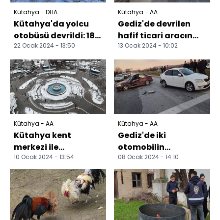
Kütahya - DHA
Kütahya - AA
Kütahya'da yolcu
Gediz'de devrilen
otobüsü devrildi: 18
hafif ticari aracın
22 Ocak 2024 - 13:50
13 Ocak 2024 - 10:02
yaralı
sürücüsü yaralandı
Kütahya - AA
Kütahya - AA
Kütahya kent
Gediz'de iki
merkezi ile
otomobilin
10 Ocak 2024 - 13:54
08 Ocak 2024 - 14:10
Domaniç-İnegöl
çarpıştığı kazada 1
kara yolunda kar
kişi yaralandı
etkili oluyor