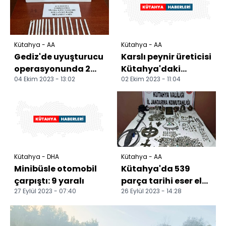
Kütahya - AA
Kütahya - AA
Gediz'de uyuşturucu
Karslı peynir üreticisi
operasyonunda 2
Kütahya'daki
04 Ekim 2023 - 13:02
02 Ekim 2023 - 11:04
şüpheli yakalandı
yatırımını devlet
desteğiyle büyüttü
Kütahya - DHA
Kütahya - AA
Minibüsle otomobil
Kütahya'da 539
çarpıştı: 9 yaralı
parça tarihi eser ele
27 Eylül 2023 - 07:40
26 Eylül 2023 - 14:28
geçirildi