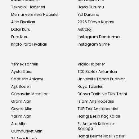
Teknoloji Haberleri
Hava Durumu
Memur ve Emekli Haberleri
Yol Durumu
Altın Fiyatları
2026 Dünya Kupası
Dolar Kuru
Astroloji
Euro Kuru
Instagram Dondurma
Kripto Para Fiyatları
Instagram Silme
Yemek Tarifleri
Video Haberler
Ayetel Kürsi
TDK Sözlük Anlamları
Saatlerin Anlamı
Üniversite Taban Puanları
Aşk Sözleri
Rüya Tabirleri
Günaydın Mesajları
Dünya Tarihi ve Türk Tarihi
Gram Altın
İslam Ansiklopedisi
Çeyrek Altın
TÜBİTAK Ansiklopedisi
Yarım Altın
Hangi Besin Kaç Kalori
Ata Altın
Eş Anlamlı Kelimeler
Sözlüğü
Cumhuriyet Altını
Hangi Kelime Nasıl Yazılır?
22 Ayar Bilezik