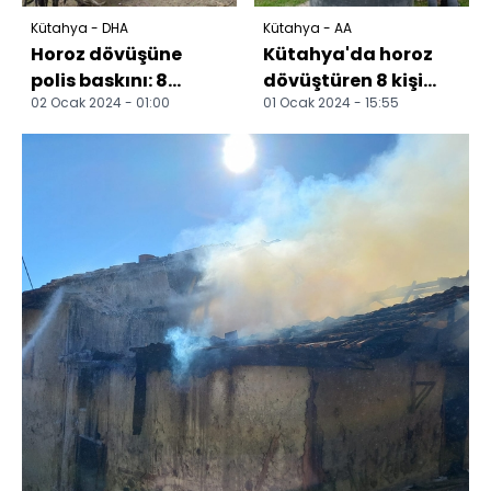
Kütahya - DHA
Kütahya - AA
Horoz dövüşüne
Kütahya'da horoz
polis baskını: 8
dövüştüren 8 kişi
02 Ocak 2024 - 01:00
01 Ocak 2024 - 15:55
gözaltı
yakalandı