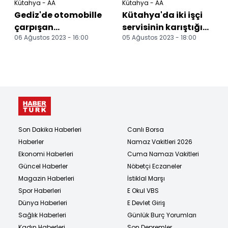
Kütahya - AA
Kütahya - AA
Gediz'de otomobille
Kütahya'da iki işçi
çarpışan
servisinin karıştığı
06 Ağustos 2023 - 16:00
05 Ağustos 2023 - 18:00
motosikletteki 1 kişi
kazada 7 kişi
yaralandı
yaralandı
Son Dakika Haberleri
Canlı Borsa
Haberler
Namaz Vakitleri 2026
Ekonomi Haberleri
Cuma Namazı Vakitleri
Güncel Haberler
Nöbetçi Eczaneler
Magazin Haberleri
İstiklal Marşı
Spor Haberleri
E Okul VBS
Dünya Haberleri
E Devlet Giriş
Sağlık Haberleri
Günlük Burç Yorumları
Kadın Haberleri
Son Depremler