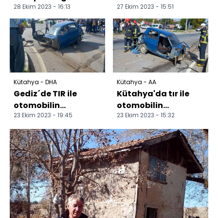
28 Ekim 2023 - 16:13
27 Ekim 2023 - 15:51
edilen şüpheli
çarpıştığı kazada 3
yakalandı
kişi yaralandı
Kütahya - DHA
Kütahya - AA
Gediz´de TIR ile
Kütahya'da tır ile
otomobilin
otomobilin
23 Ekim 2023 - 19:45
23 Ekim 2023 - 15:32
kavşakta
çarpışması sonucu 1
çarpışması sonucu 1
kişi öldü, 1 kişi
kişi öldü, 1 kişi...
yaralan...