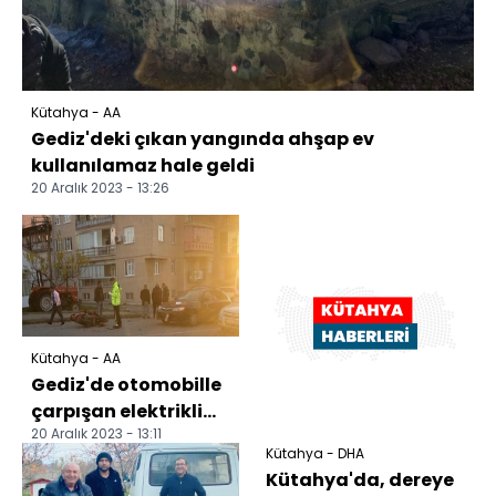
Kütahya - AA
Gediz'deki çıkan yangında ahşap ev
kullanılamaz hale geldi
20 Aralık 2023 - 13:26
Kütahya - AA
Gediz'de otomobille
çarpışan elektrikli
20 Aralık 2023 - 13:11
bisikletin sürücüsü
Kütahya - DHA
yaralandı
Kütahya'da, dereye