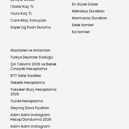
En Güzel Sözler
1 Dolar Kaç TL
Metrobüs Durakları
1 Euro Kaç TL
Marmaray Durakları
Canlı Maç Sonuçları
Erkek İsimleri
Süper Lig Puan Durumu
Kız İsimleri
Atasözleri ve Anlamları
Türkçe Deyimler Sözlüğü
Çin Takvimi 2026 ve Bebek
Cinsiyeti Hesaplama
İETT Sefer Saatleri
Gebelik Hesaplama
Yükselen Burç Hesaplama
2026
Yüzde Hesaplama
Geçmiş Döviz Fiyatları
Adım Adım Instagram
Hesap Dondurma 2026
Adım Adım Instagram