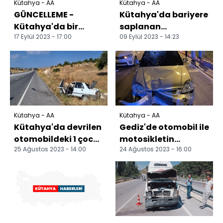
Kütahya - AA
Kütahya - AA
GÜNCELLEME -
Kütahya'da bariyere
Kütahya'da bir
saplanan
17 Eylül 2023 - 17:00
09 Eylül 2023 - 14:23
emekliyi telefonla
otomobildeki 2 kişi
dolandıran 3 şüpheli
yaralandı
tutukla...
Kütahya - AA
Kütahya - AA
Kütahya'da devrilen
Gediz'de otomobil ile
otomobildeki 1 çocuk
motosikletin
25 Ağustos 2023 - 14:00
24 Ağustos 2023 - 16:00
öldü, 3 kişi yaralandı
çarpıştığı kazada 3
kişi yaralandı