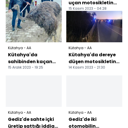
uçan motosikletin
15 Kasım 2023 - 04:28
sürücüsü hayatını
kaybetti
Kütahya - AA
Kütahya - AA
Kütahya'da
Kütahya'da dereye
sahibinden kaçan
düşen motosikletin
15 Aralık 2023 - 19:25
14 Kasım 2023 - 21:30
deve kuşu kara
sürücüsü öldü
yoluna girdi
Kütahya - AA
Kütahya - AA
Gediz'de sahte içki
Gediz'de iki
üretip sattığı iddia
otomobilin