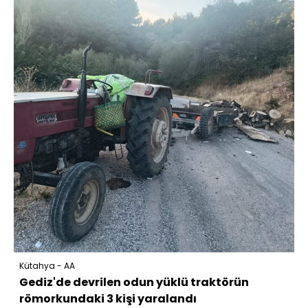
Kütahya - AA
Gediz'de devrilen odun yüklü traktörün
römorkundaki 3 kişi yaralandı