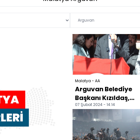
Malatya - AA
Arguvan Belediye
Başkanı Kızıldaş,
07 Şubat 2024 - 14:14
CHP'den istifa etti