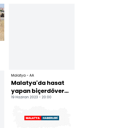
yaralandı
m
Malatya - AA
Malatya'da hasat
yapan biçerdöverde
19 Haziran 2023 - 20:00
çıkan yangın
söndürüldü