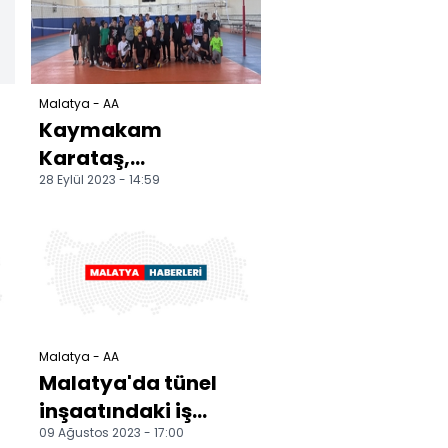
incelemede bu...
Malatya - AA
Kaymakam
Karataş,
28 Eylül 2023 - 14:59
öğrencilerle
voleybol oynadı
Malatya - AA
Malatya'da tünel
inşaatındaki iş
09 Ağustos 2023 - 17:00
n
kazasında 3 işçi