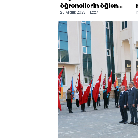
öğrencilerin öğlen
20 Aralık 2023 - 12:27
1
yemeği Halk Eğitim
Merkezinde
hazırlanıyor