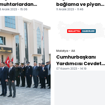
muhtarlardan
bağlama ve piyano
3 Aralık 2023 - 15:06
11 Aralık 2023 - 11:46
Belediye Başkanı
kursu açıldı
Kızıldaş'a ziyaret
Malatya - AA
Cumhurbaşkanı
Yardımcısı Cevdet
07 Kasım 2023 - 14:19
Yılmaz, Malatya'da
iş insanlarıyla bir
aray...