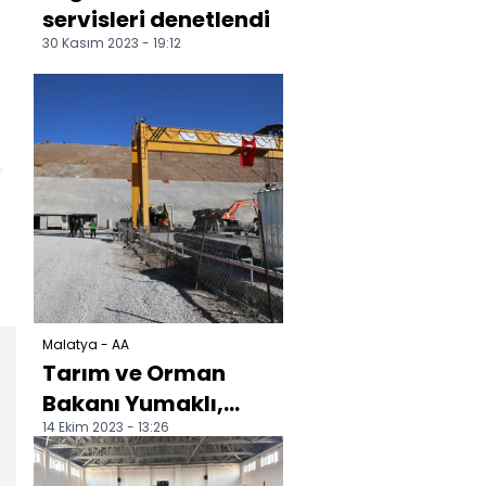
servisleri denetlendi
30 Kasım 2023 - 19:12
Malatya - AA
Tarım ve Orman
Bakanı Yumaklı,
14 Ekim 2023 - 13:26
Yoncalı Barajı
inşaat alanında