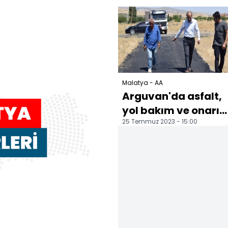
incelemelerde
kontrol altına alındı
bulundu
Malatya - AA
Arguvan'da asfalt,
yol bakım ve onarı
25 Temmuz 2023 - 15:00
çalışmaları sürüyor