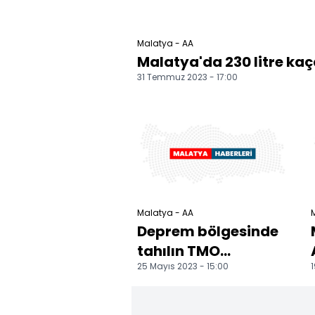
Malatya - AA
Malatya'da 230 litre kaça
31 Temmuz 2023 - 17:00
Malatya - AA
Deprem bölgesinde
tahılın TMO
25 Mayıs 2023 - 15:00
1
tarafından tarladan
alınması talebi