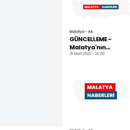
öğreti...
Malatya - AA
GÜNCELLEME -
Malatya'nın
15 Mart 2023 - 20:00
Doğanşehir
ilçesinde sağanak
su baskınlarına
neden...