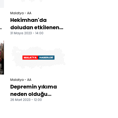
Malatya - AA
Hekimhan'da
doludan etkilenen
31 Mayıs 2023 - 14:00
tarım alanlarında
hasar tespit
çalışması başl...
Malatya - AA
Depremin yıkıma
neden olduğu
26 Mart 2023 - 12:00
Malatya'nın 8
ilçesinde ders zili
yarın çalaca...