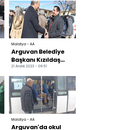
kapandı
Malatya - AA
Arguvan Belediye
Başkanı Kızıldaş
21 Aralık 2023 - 09:51
esnaf ve
vatandaşlarla
buluştu
Malatya - AA
Arguvan'da okul