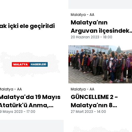
Malatya - AA
Malatya'nın
k içki ele geçirildi
Arguvan ilçesindeki
20 Haziran 2023 - 18:00
balık ölümleri
araştırılıyor
Malatya - AA
Malatya - AA
Malatya'da 19 Mayıs
GÜNCELLEME 2 -
Atatürk'ü Anma,
Malatya'nın 8
9 Mayıs 2023 - 17:00
27 Mart 2023 - 14:00
Gençlik ve Spor
ilçesinde
Bayramı kutlandı
depremden 49 gün
sonra eğitim-