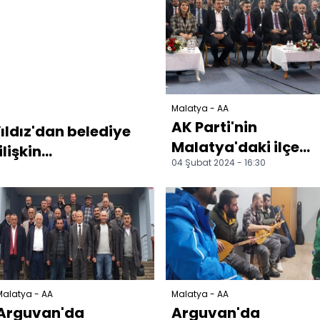
Malatya - AA
AK Parti'nin
ıldız'dan belediye
Malatya'daki ilçe
işkin...
04 Şubat 2024 - 16:30
belediye başkan
adayları açıklandı
Malatya - AA
Malatya - AA
Arguvan'da
Arguvan'da