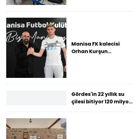
Manisa FK kalecisi
Orhan Kurşun
Karacabey'le imzaladı
Gördes'in 22 yıllık su
çilesi bitiyor 120 milyon
liralık dev projede su
dep...