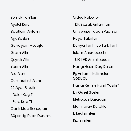
Yemek Tarifleri
Video Haberler
Ayetel Kürsi
TDK Sözlük Anlamları
Saatlerin Anlamı
Üniversite Taban Puanları
Aşk Sözleri
Rüya Tabirleri
Günaydın Mesajları
Dünya Tarihi ve Türk Tarihi
Gram Altın
İslam Ansiklopedisi
Çeyrek Altın
TÜBİTAK Ansiklopedisi
Yarım Altın
Hangi Besin Kaç Kalori
Ata Altın
Eş Anlamlı Kelimeler
Sözlüğü
Cumhuriyet Altını
Hangi Kelime Nasıl Yazılır?
22 Ayar Bilezik
En Güzel Sözler
1 Dolar Kaç TL
Metrobüs Durakları
1 Euro Kaç TL
Marmaray Durakları
Canlı Maç Sonuçları
Erkek İsimleri
Süper Lig Puan Durumu
Kız İsimleri