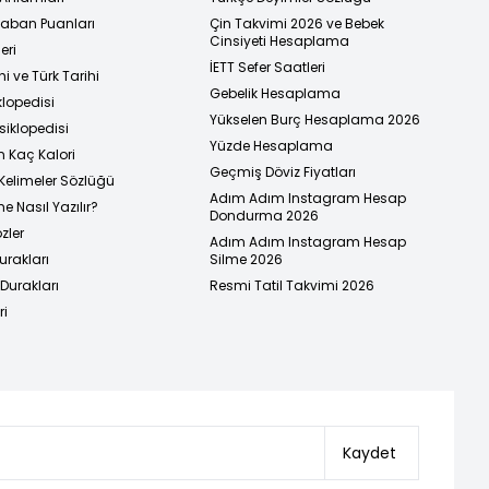
 Taban Puanları
Çin Takvimi 2026 ve Bebek
Cinsiyeti Hesaplama
eri
İETT Sefer Saatleri
i ve Türk Tarihi
Gebelik Hesaplama
klopedisi
Yükselen Burç Hesaplama 2026
siklopedisi
Yüzde Hesaplama
n Kaç Kalori
Geçmiş Döviz Fiyatları
Kelimeler Sözlüğü
Adım Adım Instagram Hesap
e Nasıl Yazılır?
Dondurma 2026
zler
Adım Adım Instagram Hesap
urakları
Silme 2026
urakları
Resmi Tatil Takvimi 2026
ri
Kaydet