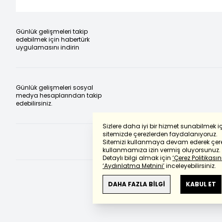
Günlük gelişmeleri takip
edebilmek için habertürk
uygulamasını indirin
Günlük gelişmeleri sosyal
medya hesaplarından takip
edebilirsiniz.
Sizlere daha iyi bir hizmet sunabilmek i
sitemizde çerezlerden faydalanıyoruz.
Sitemizi kullanmaya devam ederek çere
kullanmamıza izin vermiş oluyorsunuz.
Detaylı bilgi almak için
‘Çerez Politikasını
‘Aydınlatma Metnini’
inceleyebilirsiniz.
DAHA FAZLA BİLGİ
KABUL ET