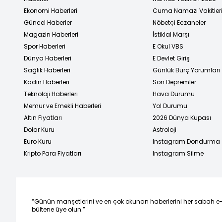
Ekonomi Haberleri
Cuma Namazı Vakitler
Güncel Haberler
Nöbetçi Eczaneler
Magazin Haberleri
İstiklal Marşı
Spor Haberleri
E Okul VBS
Dünya Haberleri
E Devlet Giriş
Sağlık Haberleri
Günlük Burç Yorumları
Kadın Haberleri
Son Depremler
Teknoloji Haberleri
Hava Durumu
Memur ve Emekli Haberleri
Yol Durumu
Altın Fiyatları
2026 Dünya Kupası
Dolar Kuru
Astroloji
Euro Kuru
Instagram Dondurma
Kripto Para Fiyatları
Instagram Silme
“Günün manşetlerini ve en çok okunan haberlerini her sabah e
bültene üye olun.”