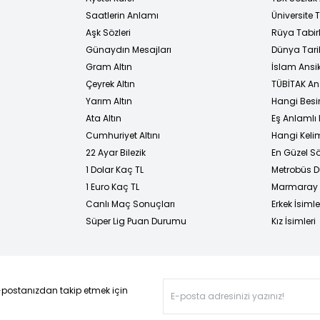
i
Saatlerin Anlamı
Üniversite
Aşk Sözleri
Rüya Tabirl
Günaydın Mesajları
Dünya Tarih
Gram Altın
İslam Ansi
Çeyrek Altın
TÜBİTAK An
Yarım Altın
Hangi Besi
Ata Altın
Eş Anlamlı 
Cumhuriyet Altını
Hangi Kelim
22 Ayar Bilezik
En Güzel Sö
1 Dolar Kaç TL
Metrobüs D
1 Euro Kaç TL
Marmaray D
Canlı Maç Sonuçları
Erkek İsimle
Süper Lig Puan Durumu
Kız İsimleri
-postanızdan takip etmek için