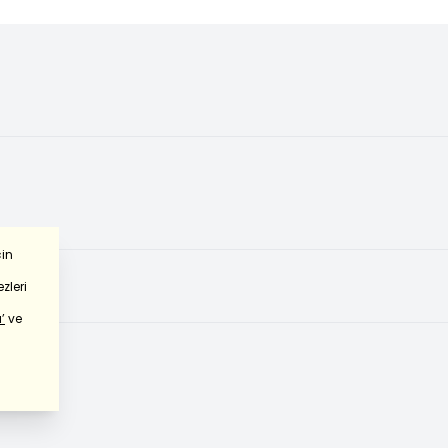
çin
zleri
’
ve