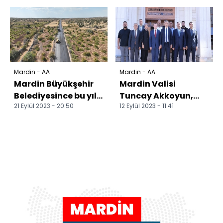
ağır yaralandı
ziyaretlerde bulundu
Mardin - AA
Mardin - AA
Mardin Büyükşehir
Mardin Valisi
Belediyesince bu yıl
Tuncay Akkoyun,
21 Eylül 2023 - 20:50
12 Eylül 2023 - 11:41
383 kilometre yol
Mazıdağı ilçesini
çalışması yapıldı
ziyaret etti