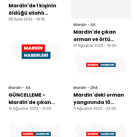
Mardin'de 1 kişinin
öldüğü silahlı
05 Eylül 2023 - 16:16
saldırıya ilişkin 3
Mardin - AA
şüpheli tutuklandı
Mardin'de çıkan
orman ve örtü
13 Ağustos 2023 - 19:00
yangınına
müdahale ediliyor
Mardin - AA
Mardin - DHA
GÜNCELLEME -
Mardin´deki orman
Mardin'de çıkan
yangınında 10
13 Ağustos 2023 - 21:00
11 Ağustos 2023 - 22:00
orman ve örtü
hektar alan zarar
yangını kontrol
gördü
altına alındı