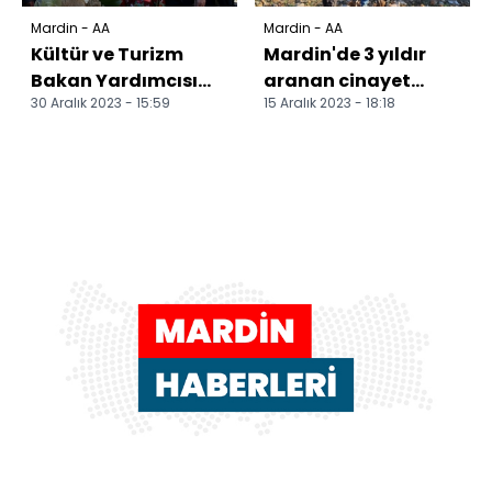
Mardin - AA
Mardin - AA
Kültür ve Turizm
Mardin'de 3 yıldır
Bakan Yardımcısı
aranan cinayet
30 Aralık 2023 - 15:59
15 Aralık 2023 - 18:18
Yazgı, Mardin'de 100.
zanlısı tutuklandı
Yıl Halk
Kütüphanes...