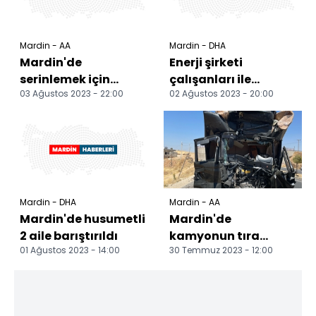
Mardin - AA
Mardin - DHA
Mardin'de
Enerji şirketi
serinlemek için
çalışanları ile
03 Ağustos 2023 - 22:00
02 Ağustos 2023 - 20:00
Karasu Çayı'na giren
köylüler arasında
genç boğuldu
çıkan arbedede
tarla ateşe...
Mardin - DHA
Mardin - AA
Mardin'de husumetli
Mardin'de
2 aile barıştırıldı
kamyonun tıra
01 Ağustos 2023 - 14:00
30 Temmuz 2023 - 12:00
çarpması sonucu 1
kişi öldü, 2 kişi
yaralandı