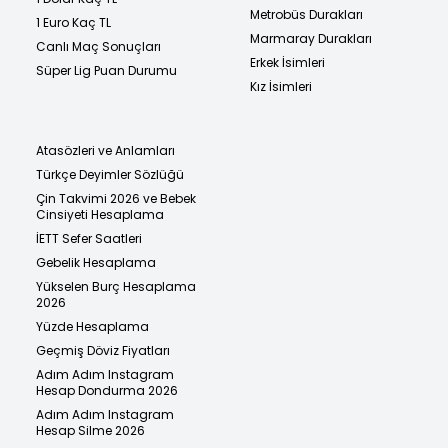
Metrobüs Durakları
1 Euro Kaç TL
Marmaray Durakları
Canlı Maç Sonuçları
Erkek İsimleri
Süper Lig Puan Durumu
Kız İsimleri
Atasözleri ve Anlamları
Türkçe Deyimler Sözlüğü
Çin Takvimi 2026 ve Bebek
Cinsiyeti Hesaplama
İETT Sefer Saatleri
Gebelik Hesaplama
Yükselen Burç Hesaplama
2026
Yüzde Hesaplama
Geçmiş Döviz Fiyatları
Adım Adım Instagram
Hesap Dondurma 2026
Adım Adım Instagram
Hesap Silme 2026