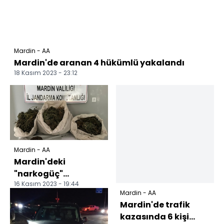
Mardin - AA
Mardin'de aranan 4 hükümlü yakalandı
18 Kasım 2023 - 23:12
Mardin - AA
Mardin'deki
"narkogüç"
16 Kasım 2023 - 19:44
operasyonlarında 7
Mardin - AA
zanlı tutuklandı
Mardin'de trafik
kazasında 6 kişi