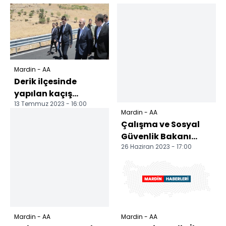
Mardin - AA
Derik ilçesinde
yapılan kaçış
13 Temmuz 2023 - 16:00
rampası
Mardin - AA
tamamlandı
Çalışma ve Sosyal
Güvenlik Bakanı
26 Haziran 2023 - 17:00
Vedat Işıkhan,
Mardin'de konuştu:
Mardin - AA
Mardin - AA