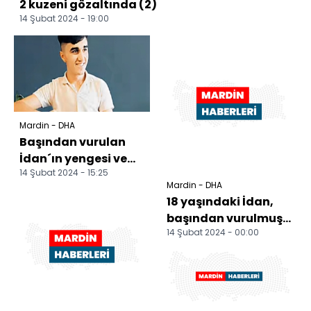
2 kuzeni gözaltında (2)
14 Şubat 2024 - 19:00
Mardin - DHA
Başından vurulan
İdan´ın yengesi ve
14 Şubat 2024 - 15:25
kuzeni gözaltında;
Mardin - DHA
amcası ve diğer
18 yaşındaki İdan,
kuze...
başından vurulmuş
14 Şubat 2024 - 00:00
halde bulundu