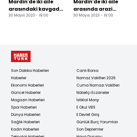
Mardin'de iki aile
Mardin'de iki aile
arasındaki kavgada
arasında arazi
30 Mayıs 2023 - 19:00
30 Mayıs 2023 - 19:00
biri jandarma
anlaşmazlığı
personeli 14 kişi
kavgası: 1´i asker, 14
yaral...
yaral...
Son Dakika Haberleri
Canlı Borsa
Haberler
Namaz Vakitleri 2026
Ekonomi Haberleri
Cuma Namazı Vakitleri
Güncel Haberler
Nöbetçi Eczaneler
Magazin Haberleri
İstiklal Marşı
Spor Haberleri
E Okul VBS
Dünya Haberleri
E Devlet Giriş
Sağlık Haberleri
Günlük Burç Yorumları
Kadın Haberleri
Son Depremler
Teknoloji Haberleri
Hava Durumu