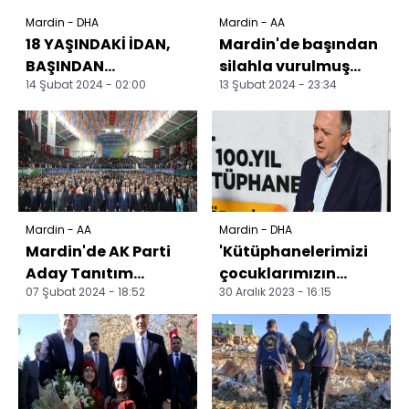
Mardin - DHA
Mardin - AA
18 YAŞINDAKİ İDAN,
Mardin'de başından
BAŞINDAN
silahla vurulmuş
14 Şubat 2024 - 02:00
13 Şubat 2024 - 23:34
VURULMUŞ HALDE
halde bulunan genç
BULUNDU
hastaneye
kaldırıldı...
Mardin - AA
Mardin - DHA
Mardin'de AK Parti
'Kütüphanelerimizi
Aday Tanıtım
çocuklarımızın
07 Şubat 2024 - 18:52
30 Aralık 2023 - 16:15
Toplantısı
ayağına kadar
düzenlendi
getirmek için
savaşıyoruz'