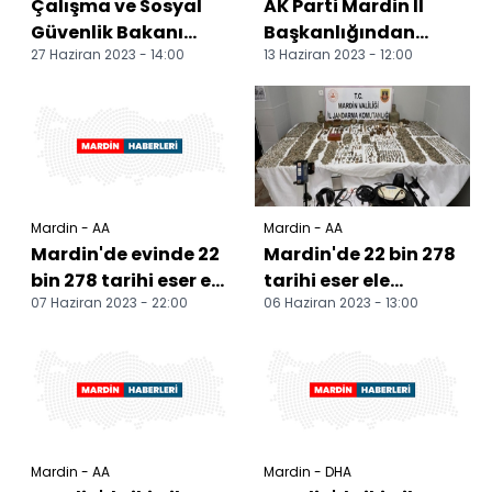
Çalışma ve Sosyal
AK Parti Mardin İl
Güvenlik Bakanı
Başkanlığından
27 Haziran 2023 - 14:00
13 Haziran 2023 - 12:00
Vedat Işıkhan,
teşkilatlara ziyaret
Mardin'de işçilerle
yemek...
Mardin - AA
Mardin - AA
Mardin'de evinde 22
Mardin'de 22 bin 278
bin 278 tarihi eser ele
tarihi eser ele
07 Haziran 2023 - 22:00
06 Haziran 2023 - 13:00
geçirilen şüpheli
geçirildi
tutuklandı
Mardin - AA
Mardin - DHA