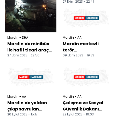
27 Ekim 2023 - 22:41
yaralandı
Mardin - DHA
Mardin - AA
Mardin'de minibüs
Mardin merkezli
ile hafif ticari araç
terör
27 Ekim 2023 - 22:50
09 Ekim 2023 - 19:33
çarpıştı: 8 yaralı
operasyonunda 7
şüpheli yakalandı
Mardin - AA
Mardin - AA
Mardin'de yoldan
Çalışma ve Sosyal
çıkıp savrulan
Güvenlik Bakanı
26 Eylül 2023 - 15:17
22 Eylül 2023 - 16:03
otomobilin sürücüsü
Işıkhan, Mardin'de