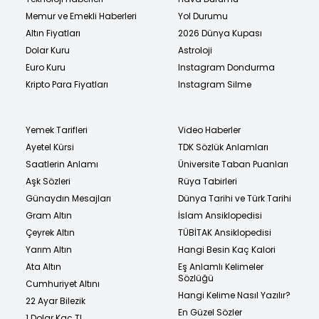
Memur ve Emekli Haberleri
Yol Durumu
Altın Fiyatları
2026 Dünya Kupası
Dolar Kuru
Astroloji
Euro Kuru
Instagram Dondurma
Kripto Para Fiyatları
Instagram Silme
Yemek Tarifleri
Video Haberler
Ayetel Kürsi
TDK Sözlük Anlamları
Saatlerin Anlamı
Üniversite Taban Puanları
Aşk Sözleri
Rüya Tabirleri
Günaydın Mesajları
Dünya Tarihi ve Türk Tarihi
Gram Altın
İslam Ansiklopedisi
Çeyrek Altın
TÜBİTAK Ansiklopedisi
Yarım Altın
Hangi Besin Kaç Kalori
Ata Altın
Eş Anlamlı Kelimeler
Sözlüğü
Cumhuriyet Altını
Hangi Kelime Nasıl Yazılır?
22 Ayar Bilezik
En Güzel Sözler
1 Dolar Kaç TL