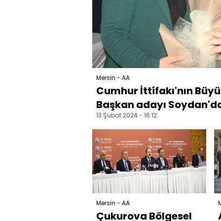
Mersin - AA
Cumhur İttifakı'nın Büyü
Başkan adayı Soydan'dan
13 Şubat 2024 - 16:12
Mersin - AA
M
Çukurova Bölgesel