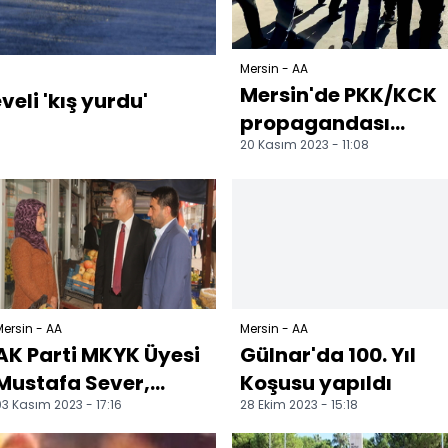
Mersin - AA
Mersin'de PKK/KCK
veli 'kış yurdu'
propagandası
20 Kasım 2023 - 11:08
yaptıkları iddiasıyl
4 zanlı tutuklandı
ersin - AA
Mersin - AA
AK Parti MKYK Üyesi
Gülnar'da 100. Yıl
Mustafa Sever,
Koşusu yapıldı
3 Kasım 2023 - 17:16
28 Ekim 2023 - 15:18
Gülnar'da
temaslarda bulundu