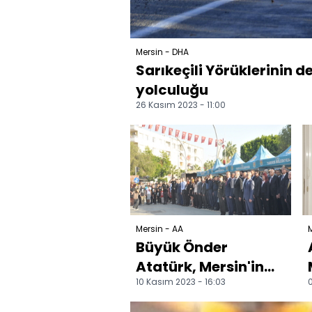
Mersin - DHA
Sarıkeçili Yörüklerinin de
yolculuğu
26 Kasım 2023 - 11:00
Mersin - AA
M
Büyük Önder
Atatürk, Mersin'in
10 Kasım 2023 - 16:03
0
ilçelerinde anıldı