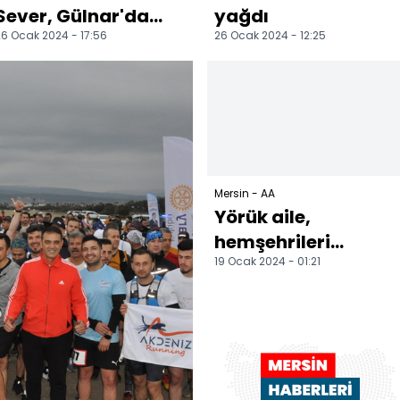
Sever, Gülnar'da
yağdı
6 Ocak 2024 - 17:56
26 Ocak 2024 - 12:25
temaslarda bulundu
Mersin - AA
Yörük aile,
hemşehrileri
19 Ocak 2024 - 01:21
astronot
Gezeravcı'nın uzay
yolculuğunu
çadırda ta...