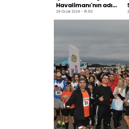
Havalimanı'nın adı
29 Ocak 2024 - 15:50
2
"Çukurova
Uluslararası
Havalimanı" ola...