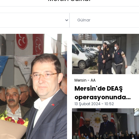
Mersin - AA
Mersin'de DEAŞ
operasyonunda
13 Şubat 2024 - 10:52
yakalanan zanlı
tutuklandı