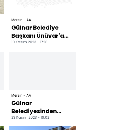
Mersin - AA
Gülnar Belediye
Başkanı Ünüvar'a
10 Kasım 2023 - 17:18
a
Türk Kızılay'dan
plaket
Mersin - AA
Gülnar
Belediyesinden
23 Kasım 2023 - 16:02
toplu açılış