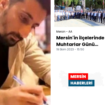
Mersin - AA
Mersin'in ilçelerinde
Muhtarlar Günü
19 Ekim 2023 - 15:50
kutlandı