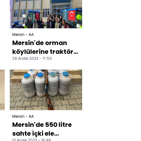
Mersin - AA
Mersin'de orman
köylülerine traktör
29 Aralık 2023 - 17:50
desteği verildi
Mersin - AA
Mersin'de 550 litre
sahte içki ele
13 Aralık 2023 - 16:48