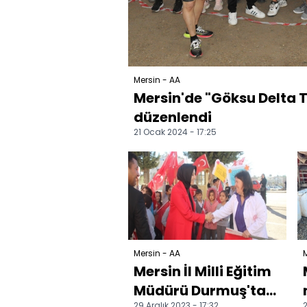
Mersin - AA
Mersin'de "Göksu Delta Tr
düzenlendi
21 Ocak 2024 - 17:25
Mersin - AA
M
Mersin İl Milli Eğitim
Müdürü Durmuş'tan,
29 Aralık 2023 - 17:32
2