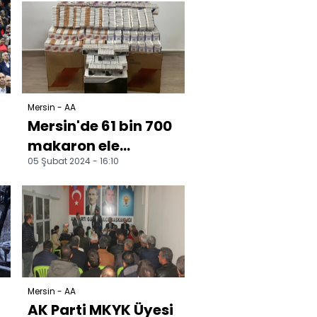
kaybedenler anıldı
Mersin - AA
Mersin'de 61 bin 700
makaron ele
05 Şubat 2024 - 16:10
geçirildi
Mersin - AA
AK Parti MKYK Üyesi