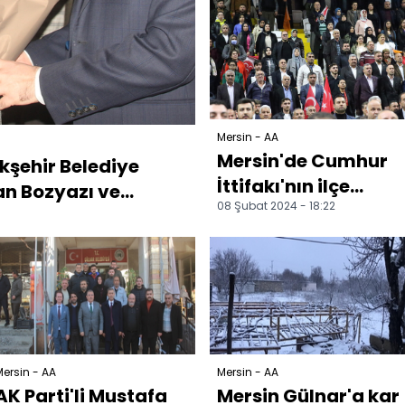
Mersin - AA
Mersin'de Cumhur
kşehir Belediye
İttifakı'nın ilçe
 Bozyazı ve...
08 Şubat 2024 - 18:22
belediye başkan
adayları tanıtıldı
ersin - AA
Mersin - AA
AK Parti'li Mustafa
Mersin Gülnar'a kar