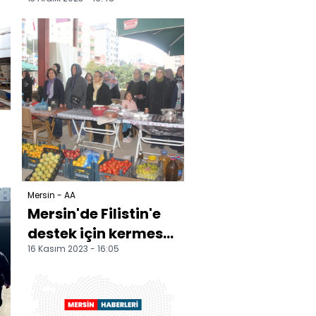
geçirildi
Mersin - AA
Mersin'de Filistin'e
destek için kermes
16 Kasım 2023 - 16:05
düzenledi