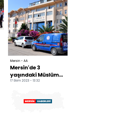
Mersin - AA
Mersin'de 3
yaşındaki Müslüme
17 Ekim 2023 - 13:32
Yağal'ın ölümüne
ilişkin davada karar