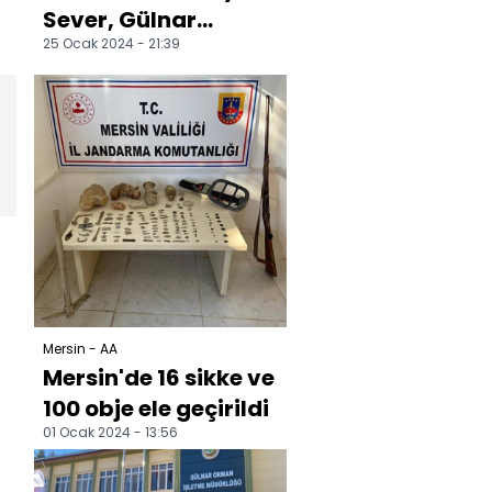
Sever, Gülnar
25 Ocak 2024 - 21:39
ilçesinde partililerle
buluştu
Mersin - AA
Mersin'de 16 sikke ve
100 obje ele geçirildi
01 Ocak 2024 - 13:56