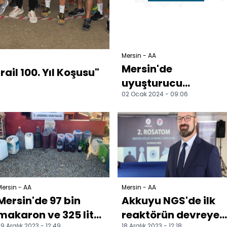
Mersin - AA
Mersin'de
ail 100. Yıl Koşusu"
uyuşturucu
02 Ocak 2024 - 09:06
operasyonunda
yakalanan 4
zanlıdan 2'si
tutuklandı
ersin - AA
Mersin - AA
Mersin'de 97 bin
Akkuyu NGS'de ilk
makaron ve 325 litre
reaktörün devreye
9 Aralık 2023 - 12:49
18 Aralık 2023 - 12:18