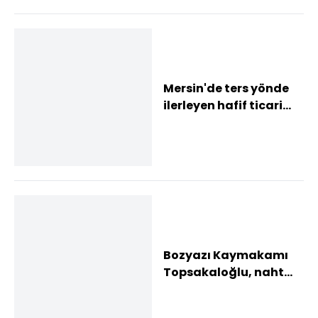
hayatını kaybetti
Mersin'de ters yönde
ilerleyen hafif ticari
aracın sürücüsüne 90
bin lira c...
Bozyazı Kaymakamı
Topsakaloğlu, naht
sanatçısı Mustafa
Eysen'i ziyaret etti