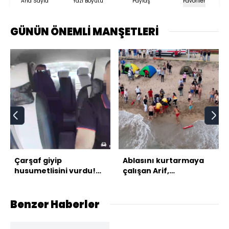
Ana Sayfa
Yazı Boyutu
Paylaş
Favoriler
GÜNÜN ÖNEMLİ MANŞETLERİ
Çarşaf giyip
Ablasını kurtarmaya
husumetlisini vurdu!
çalışan Arif,
Takside kelepçe!
kurtarılamadı
Benzer Haberler