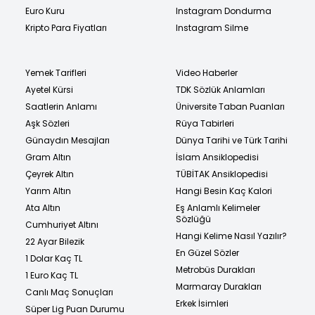
Euro Kuru
Instagram Dondurma
Kripto Para Fiyatları
Instagram Silme
Yemek Tarifleri
Video Haberler
Ayetel Kürsi
TDK Sözlük Anlamları
Saatlerin Anlamı
Üniversite Taban Puanları
Aşk Sözleri
Rüya Tabirleri
Günaydın Mesajları
Dünya Tarihi ve Türk Tarihi
Gram Altın
İslam Ansiklopedisi
Çeyrek Altın
TÜBİTAK Ansiklopedisi
Yarım Altın
Hangi Besin Kaç Kalori
Ata Altın
Eş Anlamlı Kelimeler
Sözlüğü
Cumhuriyet Altını
Hangi Kelime Nasıl Yazılır?
22 Ayar Bilezik
En Güzel Sözler
1 Dolar Kaç TL
Metrobüs Durakları
1 Euro Kaç TL
Marmaray Durakları
Canlı Maç Sonuçları
Erkek İsimleri
Süper Lig Puan Durumu