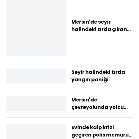
Mersin'de seyir
halindeki tırda çıkan
yangın söndürüldü
Seyir halindeki tırda
yangın paniği
Mersin'de
çevreyolunda yolcu
indiren minibüs
sürücüsüne ceza
Evinde kalp krizi
geçiren polis memuru