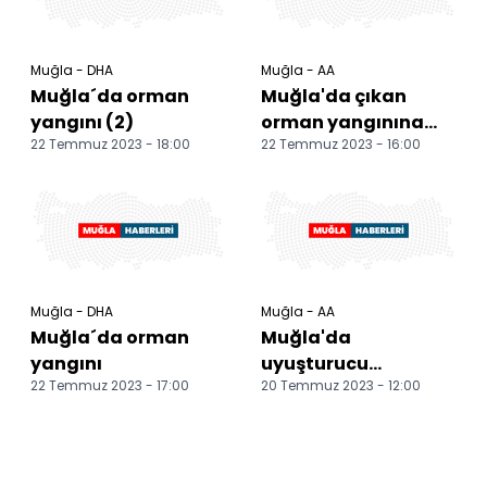
Muğla - DHA
Muğla - AA
Muğla´da orman
Muğla'da çıkan
yangını (2)
orman yangınına
22 Temmuz 2023 - 18:00
22 Temmuz 2023 - 16:00
havadan ve
karadan müdahale
ediliyor
Muğla - DHA
Muğla - AA
Muğla´da orman
Muğla'da
yangını
uyuşturucu
22 Temmuz 2023 - 17:00
20 Temmuz 2023 - 12:00
operasyonunda 27
zanlı yakalandı