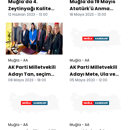
Muğla'da 4.
Muğla'da 19 Mayıs
Zeytinyağı Kalite
Atatürk'ü Anma
12 Haziran 2023 - 13:00
18 Mayıs 2023 - 13:00
Yarışması ödül
Gençlik ve Spor
töreni yapılacak
Bayramı etkinliklerle
kutl...
Muğla - AA
Muğla - AA
AK Parti Milletvekili
AK Parti Milletvekili
Adayı Tan, seçim
Adayı Mete, Ula ve
08 Mayıs 2023 - 18:00
05 Mayıs 2023 - 12:00
çalışmalarını
Menteşe'de seçim
sürdürüyor
çalışmalarını sür...
Muğla - AA
Muğla - AA