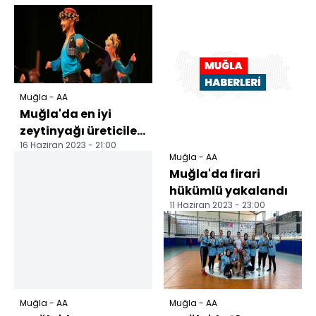
Muğla - AA
Muğla'da en iyi
zeytinyağı üreticileri
16 Haziran 2023 - 21:00
ödüllendirildi
Muğla - AA
Muğla'da firari
hükümlü yakalandı
11 Haziran 2023 - 23:00
Muğla - AA
Muğla - AA