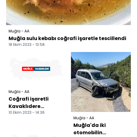
Muğla - AA
Muğla sulu kebabı coğrafi işaretle tescillendi
18 Ekim 2023 - 13:58
Muğla - AA
Coğrafi işaretli
Kavaklıdere
10 Ekim 2023 - 14:36
cevizinde hasat
Muğla - AA
başladı
Muğla'da iki
otomobilin