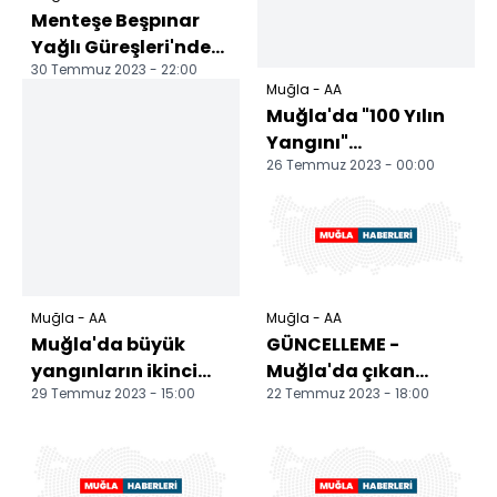
Menteşe Beşpınar
Yağlı Güreşleri'nde
30 Temmuz 2023 - 22:00
başpehlivanlığı
Muğla - AA
İsmail Koç kazandı
Muğla'da "100 Yılın
Yangını"
26 Temmuz 2023 - 00:00
belgeselinin galası
yapıldı
Muğla - AA
Muğla - AA
Muğla'da büyük
GÜNCELLEME -
yangınların ikinci
Muğla'da çıkan
29 Temmuz 2023 - 15:00
22 Temmuz 2023 - 18:00
yılında yanan
orman yangını
alanlar tekrar
kontrol altına alındı
yeşeriyor