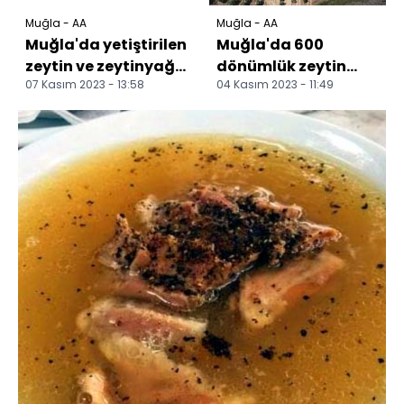
Muğla - AA
Muğla - AA
Muğla'da yetiştirilen
Muğla'da 600
zeytin ve zeytinyağı
dönümlük zeytin
07 Kasım 2023 - 13:58
04 Kasım 2023 - 11:49
birçok ailenin geçim
bahçesinde hasat
kaynağı
yapıldı