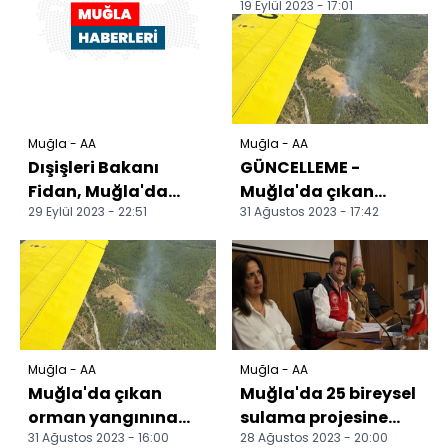
19 Eylül 2023 - 17:01
çarpıştığı kazada 5
kişi yaralandı
Muğla - AA
Muğla - AA
Dışişleri Bakanı
GÜNCELLEME -
Fidan, Muğla'da
Muğla'da çıkan
29 Eylül 2023 - 22:51
31 Ağustos 2023 - 17:42
ziyaretlerde bulundu
orman yangını
söndürüldü
Muğla - AA
Muğla - AA
Muğla'da çıkan
Muğla'da 25 bireysel
orman yangınına
sulama projesine
31 Ağustos 2023 - 16:00
28 Ağustos 2023 - 20:00
müdahale ediliyor
hibe desteği