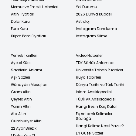
Memur ve Emekli Haberleri
Yol Durumu
Altın Fiyatları
2026 Dünya Kupası
Dolar Kuru
Astroloji
Euro Kuru
Instagram Dondurma
Kripto Para Fiyatları
Instagram Silme
Yemek Tarifleri
Video Haberler
Ayetel Kürsi
TDK Sözlük Anlamları
Saatlerin Anlamı
Üniversite Taban Puanları
Aşk Sözleri
Rüya Tabirleri
Günaydın Mesajları
Dünya Tarihi ve Türk Tarihi
Gram Altın
İslam Ansiklopedisi
Çeyrek Altın
TÜBİTAK Ansiklopedisi
Yarım Altın
Hangi Besin Kaç Kalori
Ata Altın
Eş Anlamlı Kelimeler
Sözlüğü
Cumhuriyet Altını
Hangi Kelime Nasıl Yazılır?
22 Ayar Bilezik
En Güzel Sözler
1 Dolar Kaç TL