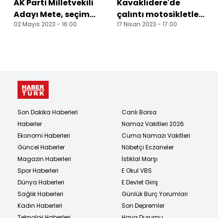
AK Parti Milletvekili
Kavaklıdere'de
Adayı Mete, seçim
çalıntı motosikletleri
02 Mayıs 2023 - 16:00
17 Nisan 2023 - 17:00
çalışmalarını
sattığı belirlenen
Milas'ta sürdürdü
şüpheli yakalandı
Son Dakika Haberleri
Canlı Borsa
Haberler
Namaz Vakitleri 2026
Ekonomi Haberleri
Cuma Namazı Vakitleri
Güncel Haberler
Nöbetçi Eczaneler
Magazin Haberleri
İstiklal Marşı
Spor Haberleri
E Okul VBS
Dünya Haberleri
E Devlet Giriş
Sağlık Haberleri
Günlük Burç Yorumları
Kadın Haberleri
Son Depremler
Teknoloji Haberleri
Hava Durumu