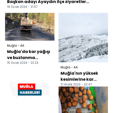
Başkan adayı Ayaydın ilçe ziyaretler...
19 Ocak 2024 - 21:57
Muğla - AA
Muğla'da kar yağışı
ve buzlanma
15 Ocak 2024 - 23:23
nedeniyle ekipler
Muğla - AA
çalışma yaptı
Muğla'nın yüksek
kesimlerine kar
21 Aralık 2023 - 20:47
yağdı