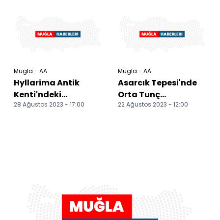
verilecek
Muğla - AA
Muğla - AA
Hyllarima Antik
Asarcık Tepesi'nde
Kenti'ndeki
Orta Tunç
28 Ağustos 2023 - 17:00
22 Ağustos 2023 - 12:00
kazılarda deprem
Çağı'ndan
izlerine rastlandı
günümüze yerleşim
izleri bulundu