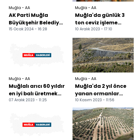
Muğla - AA
Muğla - AA
AK Parti Muğla
Muğla'da günlük 3
Büyükşehir Belediye
ton ceviz işleme
15 Ocak 2024 - 16:28
10 Aralık 2023 - 17:10
Başkan Adayı
kapasitesine sahip
Ayaydın, seçim
tesis kuruldu
çalışmaların...
Muğla - AA
Muğla - AA
Muğlalı arıcı 60 yıldır
Muğla'da 2 yıl önce
en iyi balı üretmek
yanan ormanlar
07 Aralık 2023 - 11:25
10 Kasım 2023 - 11:56
için çalışıyor
yeniden yeşeriyor