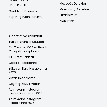
Metrobüs Durakları
1 Euro Kaç TL
Marmaray Durakları
Canlı Maç Sonuçları
Erkek İsimleri
Süper Lig Puan Durumu
Kız İsimleri
Atasözleri ve Anlamları
Türkçe Deyimler Sözlüğü
Çin Takvimi 2026 ve Bebek
Cinsiyeti Hesaplama
İETT Sefer Saatleri
Gebelik Hesaplama
Yükselen Burç Hesaplama
2026
Yüzde Hesaplama
Geçmiş Döviz Fiyatları
Adım Adım Instagram
Hesap Dondurma 2026
Adım Adım Instagram
Hesap Silme 2026