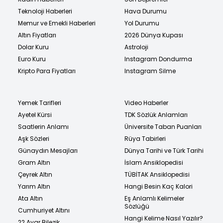
Teknoloji Haberleri
Hava Durumu
Memur ve Emekli Haberleri
Yol Durumu
Altın Fiyatları
2026 Dünya Kupası
Dolar Kuru
Astroloji
Euro Kuru
Instagram Dondurma
Kripto Para Fiyatları
Instagram Silme
Yemek Tarifleri
Video Haberler
Ayetel Kürsi
TDK Sözlük Anlamları
Saatlerin Anlamı
Üniversite Taban Puanları
Aşk Sözleri
Rüya Tabirleri
Günaydın Mesajları
Dünya Tarihi ve Türk Tarihi
Gram Altın
İslam Ansiklopedisi
Çeyrek Altın
TÜBİTAK Ansiklopedisi
Yarım Altın
Hangi Besin Kaç Kalori
Ata Altın
Eş Anlamlı Kelimeler
Sözlüğü
Cumhuriyet Altını
Hangi Kelime Nasıl Yazılır?
22 Ayar Bilezik