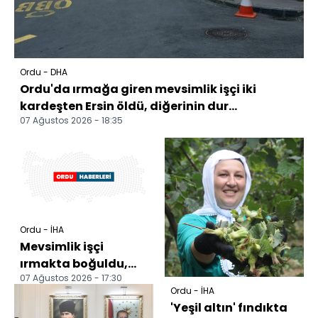
Ordu - DHA
Ordu'da ırmağa giren mevsimlik işçi iki
kardeşten Ersin öldü, diğerinin dur...
07 Ağustos 2026 - 18:35
Ordu - İHA
Mevsimlik işçi
ırmakta boğuldu,
07 Ağustos 2026 - 17:30
kardeşinin durumu
Ordu - İHA
ağır
'Yeşil altın' fındıkta