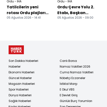
Ordu - İHA
Ordu - İHA
Tatilcilerin yeni
Ordu Çevre Yolu 2.
rotası Ordu plajları
Etabı, Başkan
05 Ağustos 2026 - 14:41
05 Ağustos 2026 - 09:00
Ordu'nun ücretsiz ve
Güler'in
güvenli plajlar...
girişimleriyle
yeniden başladı
Son Dakika Haberleri
Canlı Borsa
Haberler
Namaz Vakitleri 2026
Ekonomi Haberleri
Cuma Namazı Vakitleri
Güncel Haberler
Nöbetçi Eczaneler
Magazin Haberleri
İstiklal Marşı
Spor Haberleri
E Okul VBS
Dünya Haberleri
E Devlet Giriş
Sağlık Haberleri
Günlük Burç Yorumları
Kadın Haberleri
Son Depremler