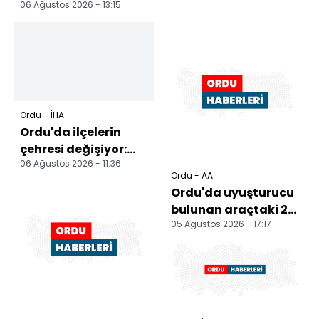
06 Ağustos 2026 - 13:15
Ordu - İHA
Ordu'da ilçelerin
çehresi değişiyor:
06 Ağustos 2026 - 11:36
Gölköy'de 70 binanın
Ordu - AA
cephesi yenilenec...
Ordu'da uyuşturucu
bulunan araçtaki 2
05 Ağustos 2026 - 17:17
şüpheli tutuklandı