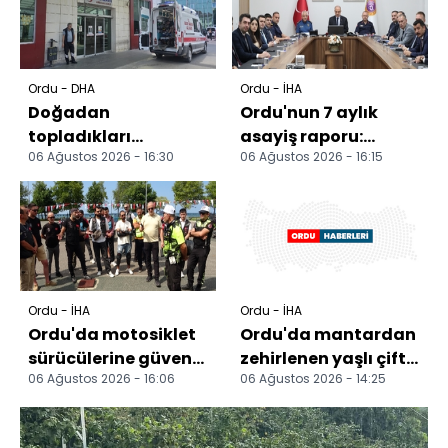
Ordu - DHA
Ordu - İHA
Doğadan
Ordu'nun 7 aylık
topladıkları
asayiş raporu:
06 Ağustos 2026 - 16:30
06 Ağustos 2026 - 16:15
mantarları yedikten
Aranan 5 bin 296 kişi
sonra fenalaşan çift
yakalandı
hastaneye kal...
Ordu - İHA
Ordu - İHA
Ordu'da motosiklet
Ordu'da mantardan
sürücülerine güvenli
zehirlenen yaşlı çift
06 Ağustos 2026 - 16:06
06 Ağustos 2026 - 14:25
sürüş eğitimi
hastaneye kaldırıldı