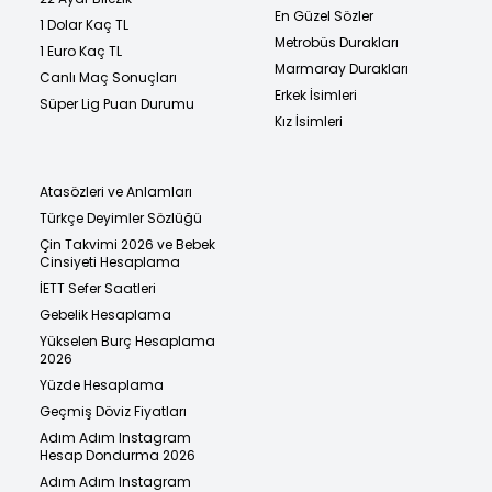
En Güzel Sözler
1 Dolar Kaç TL
Metrobüs Durakları
1 Euro Kaç TL
Marmaray Durakları
Canlı Maç Sonuçları
Erkek İsimleri
Süper Lig Puan Durumu
Kız İsimleri
Atasözleri ve Anlamları
Türkçe Deyimler Sözlüğü
Çin Takvimi 2026 ve Bebek
Cinsiyeti Hesaplama
İETT Sefer Saatleri
Gebelik Hesaplama
Yükselen Burç Hesaplama
2026
Yüzde Hesaplama
Geçmiş Döviz Fiyatları
Adım Adım Instagram
Hesap Dondurma 2026
Adım Adım Instagram