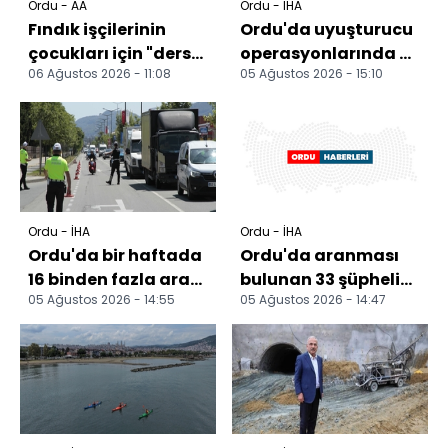
Ordu - AA
Ordu - İHA
Fındık işçilerinin
Ordu'da uyuşturucu
çocukları için "ders
operasyonlarında 2
06 Ağustos 2026 - 11:08
05 Ağustos 2026 - 15:10
zili" çaldı
tutuklama
Ordu - İHA
Ordu - İHA
Ordu'da bir haftada
Ordu'da aranması
16 binden fazla araç
bulunan 33 şüpheli
05 Ağustos 2026 - 14:55
05 Ağustos 2026 - 14:47
ve sürücüsü
yakalandı
denetlendi