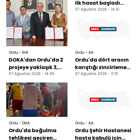
ilk hasat başladı
07 Ağustos 2026 - 14:10
Ordu'da üreticiler ve
işçiler bahç...
Ordu - İHA
Ordu - AA
DOKA'dan Ordu'da 2
Ordu'da dört aracın
projeye yaklaşık 3,9
karıştığı zincirleme
07 Ağustos 2026 - 14:45
07 Ağustos 2026 - 11:15
milyon TL destek
trafik kazasında 4
kişi yaralandı
Ordu - DHA
Ordu - AA
Ordu'da boğulma
Ordu Şehir Hastanesi
tehlikesi geçiren
hasta kabulü için