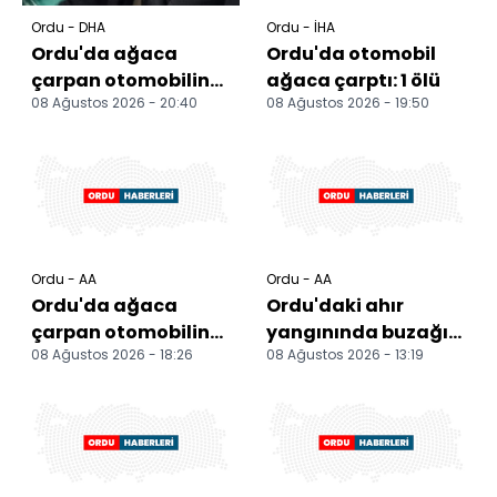
Ordu - DHA
Ordu - İHA
Ordu'da ağaca
Ordu'da otomobil
çarpan otomobilin
ağaca çarptı: 1 ölü
08 Ağustos 2026 - 20:40
08 Ağustos 2026 - 19:50
sürücüsü öldü
Ordu - AA
Ordu - AA
Ordu'da ağaca
Ordu'daki ahır
çarpan otomobilin
yangınında buzağı
08 Ağustos 2026 - 18:26
08 Ağustos 2026 - 13:19
sürücüsü öldü
telef oldu