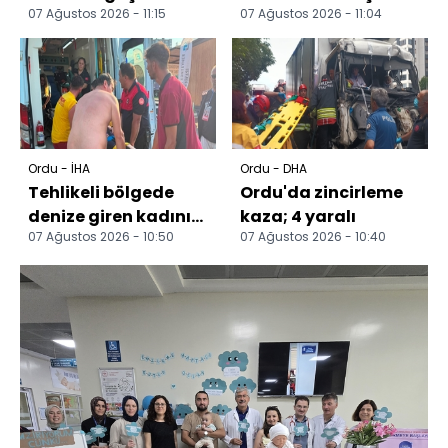
07 Ağustos 2026 - 11:15
07 Ağustos 2026 - 11:04
kadın kurtarıldı
gün sayıyor
Ordu - İHA
Ordu - DHA
Tehlikeli bölgede
Ordu'da zincirleme
denize giren kadını
kaza; 4 yaralı
07 Ağustos 2026 - 10:50
07 Ağustos 2026 - 10:40
cankurtaranlar
kurtardı