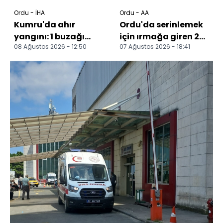
Ordu - İHA
Ordu - AA
Kumru'da ahır
Ordu'da serinlemek
yangını: 1 buzağı
için ırmağa giren 2
08 Ağustos 2026 - 12:50
07 Ağustos 2026 - 18:41
telef oldu
kardeşten 1'i öldü