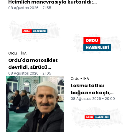
Heimlich manevrasıyla kurtarıldı;...
08 Ağustos 2026 - 21:55
Ordu - İHA
Ordu'da motosiklet
devrildi, sürücü
08 Ağustos 2026 - 21:05
yaralandı
Ordu - İHA
Lokma tatlısı
boğazına kaçtı,
08 Ağustos 2026 - 20:00
Heimlich
manevrasıyla
kurtarıldı