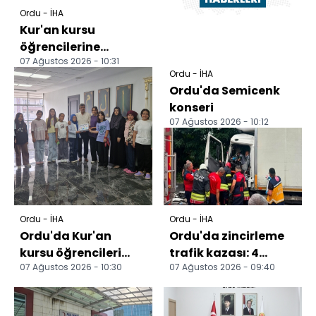
Ordu - İHA
Kur'an kursu
öğrencilerine
07 Ağustos 2026 - 10:31
uygulamalı trafik
Ordu - İHA
eğitimi
Ordu'da Semicenk
konseri
07 Ağustos 2026 - 10:12
Ordu - İHA
Ordu - İHA
Ordu'da Kur'an
Ordu'da zincirleme
kursu öğrencileri
trafik kazası: 4
07 Ağustos 2026 - 10:30
07 Ağustos 2026 - 09:40
harçlıklarını hafızlık
yaralı
kursuna bağışladı