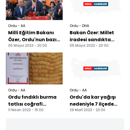
Ordu - AA
Ordu - DHA
Milli Eğitim Bakanı
Bakan Özer: Millet
Özer, Ordu'nun bazı
iradesi sandıkta
05 Mayıs 2023 - 20:00
05 Mayıs 2023 - 20:00
ilçelerini ziyaret etti:
tecelli edecek (3)
Ordu - AA
Ordu - AA
Ordu fındıklı burma
Ordu'da kar yağışı
tatlısı coğrafi
nedeniyle 7 ilçede
11 Nisan 2023 - 15:00
29 Mart 2023 - 23:00
işaretle tescillendi
okullar yarın tatil
edildi