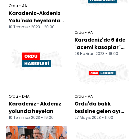
Ordu - AA
Karadeniz-Akdeniz
Yolu'nda heyelanlar
10 Temmuz 2023 - 20:00
meydana geldi
Ordu - AA
Karadeniz'de 6 ilde
"acemi kasaplar"
28 Haziran 2023 - 18:00
hastanelik oldu
Ordu - DHA
Ordu - AA
Karadeniz- Akdeniz
Ordu'da balık
yolunda heyelan
tesisine gelen ayı
10 Temmuz 2023 - 19:00
27 Mayıs 2023 - 11:00
kamerada