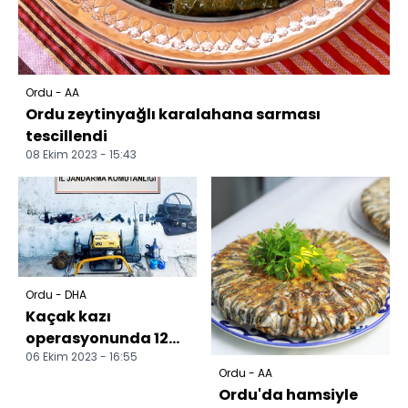
Ordu - AA
Ordu zeytinyağlı karalahana sarması
tescillendi
08 Ekim 2023 - 15:43
Ordu - DHA
Kaçak kazı
operasyonunda 12
06 Ekim 2023 - 16:55
şüpheli suçüstü
Ordu - AA
yakalandı
Ordu'da hamsiyle