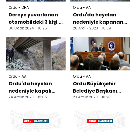
Ordu - DHA
Ordu - AA
Dereye yuvarlanan
Ordu'da heyelan
otomobildeki 3 kişi,
nedeniyle kapanan
06 Ocak 2024 - 16:25
26 Aralık 2023 - 18:39
ağır yaralandı
Karadeniz-Akdeniz
yolu yeniden
ulaşıma aç...
Ordu - AA
Ordu - AA
Ordu'da heyelan
Ordu Büyükşehir
nedeniyle kapalı
Belediye Başkanı
24 Aralık 2023 - 15:05
23 Aralık 2023 - 18:23
Karadeniz-Akdeniz
Güler, söyleşiye
yolundaki
katıldı
çalışmalarda s...