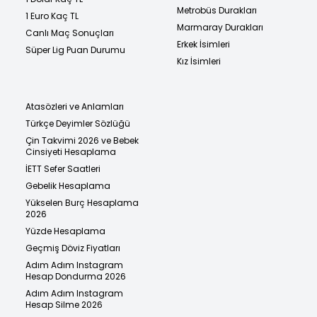
Metrobüs Durakları
1 Euro Kaç TL
Marmaray Durakları
Canlı Maç Sonuçları
Erkek İsimleri
Süper Lig Puan Durumu
Kız İsimleri
Atasözleri ve Anlamları
Türkçe Deyimler Sözlüğü
Çin Takvimi 2026 ve Bebek
Cinsiyeti Hesaplama
İETT Sefer Saatleri
Gebelik Hesaplama
Yükselen Burç Hesaplama
2026
Yüzde Hesaplama
Geçmiş Döviz Fiyatları
Adım Adım Instagram
Hesap Dondurma 2026
Adım Adım Instagram
Hesap Silme 2026