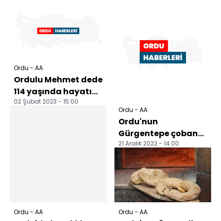
Ordu - AA
Ordulu Mehmet dede
114 yaşında hayatını
02 Şubat 2023 - 15:00
kaybetti
Ordu - AA
Ordu'nun
Gürgentepe çoban
21 Aralık 2022 - 14:00
fasulyesi coğrafi
işaretle tescillendi
Ordu - AA
Ordu - AA