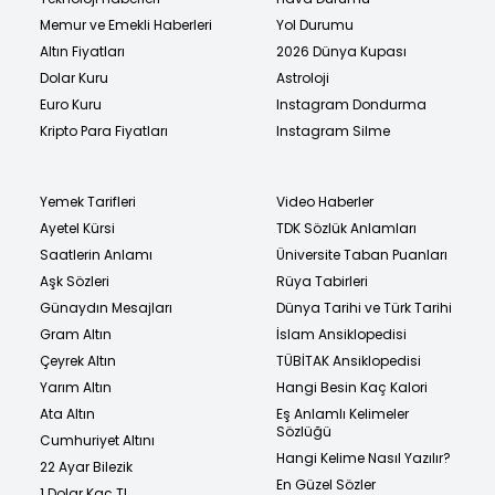
Memur ve Emekli Haberleri
Yol Durumu
Altın Fiyatları
2026 Dünya Kupası
Dolar Kuru
Astroloji
Euro Kuru
Instagram Dondurma
Kripto Para Fiyatları
Instagram Silme
Yemek Tarifleri
Video Haberler
Ayetel Kürsi
TDK Sözlük Anlamları
Saatlerin Anlamı
Üniversite Taban Puanları
Aşk Sözleri
Rüya Tabirleri
Günaydın Mesajları
Dünya Tarihi ve Türk Tarihi
Gram Altın
İslam Ansiklopedisi
Çeyrek Altın
TÜBİTAK Ansiklopedisi
Yarım Altın
Hangi Besin Kaç Kalori
Ata Altın
Eş Anlamlı Kelimeler
Sözlüğü
Cumhuriyet Altını
Hangi Kelime Nasıl Yazılır?
22 Ayar Bilezik
En Güzel Sözler
1 Dolar Kaç TL