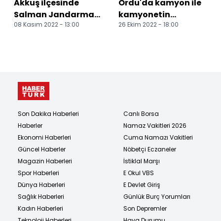
Akkuş ilçesinde
Ordu'da kamyon ile
Salman Jandarma
kamyonetin
08 Kasım 2022 - 13:00
26 Ekim 2022 - 18:00
Karakol Komutanlığı
çarpıştığı kazada 1
törenle açıldı
kişi öldü
Son Dakika Haberleri
Canlı Borsa
Haberler
Namaz Vakitleri 2026
Ekonomi Haberleri
Cuma Namazı Vakitleri
Güncel Haberler
Nöbetçi Eczaneler
Magazin Haberleri
İstiklal Marşı
Spor Haberleri
E Okul VBS
Dünya Haberleri
E Devlet Giriş
Sağlık Haberleri
Günlük Burç Yorumları
Kadın Haberleri
Son Depremler
Teknoloji Haberleri
Hava Durumu