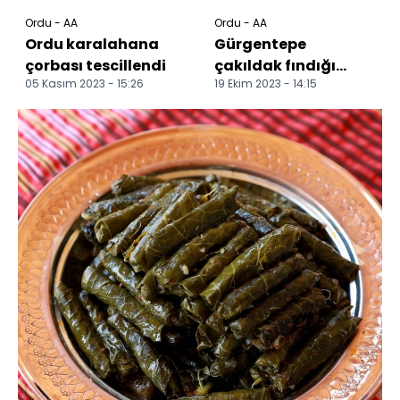
Ordu - AA
Ordu - AA
Ordu karalahana
Gürgentepe
çorbası tescillendi
çakıldak fındığı
05 Kasım 2023 - 15:26
19 Ekim 2023 - 14:15
tescillendi