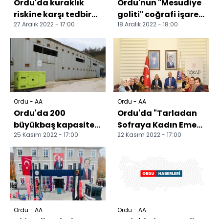
Ordu'da kuraklık
Ordu'nun "Mesudiye
riskine karşı tedbir
goliti" coğrafi işaret
27 Aralık 2022 - 17:00
18 Aralık 2022 - 18:00
amacıyla 61 gölet
olarak tescillendi
inşa edildi
Ordu - AA
Ordu - AA
Ordu'da 200
Ordu'da "Tarladan
büyükbaş kapasiteli
Sofraya Kadın Emeği
25 Kasım 2022 - 17:00
22 Kasım 2022 - 17:00
yetiştiricilik tesisi
Projesi"nin protokolü
kuruldu
imzalandı
Ordu - AA
Ordu - AA