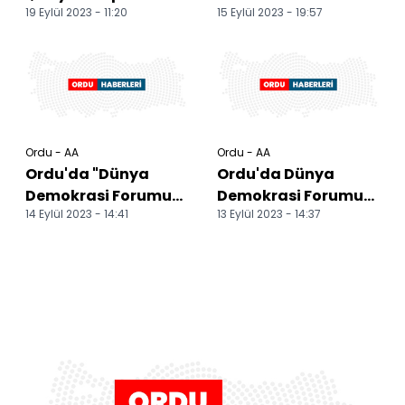
19 Eylül 2023 - 11:20
15 Eylül 2023 - 19:57
Karadeniz-Akdeniz
panellerle devam
yolunda çalışma b...
etti
Ordu - AA
Ordu - AA
Ordu'da "Dünya
Ordu'da Dünya
Demokrasi Forumu"
Demokrasi Forumu
14 Eylül 2023 - 14:41
13 Eylül 2023 - 14:37
başladı
yarın başlayacak