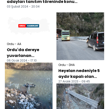
adayları tanıtım töreninde konu...
03 Şubat 2024 - 20:04
Ordu - AA
Ordu'da dereye
yuvarlanan
06 Ocak 2024 - 17:10
otomobildeki 3 kişi
Ordu - DHA
yaralandı
Heyelan nedeniyle 5
aydır kapalı olan
27 Aralık 2023 - 09:45
Karadeniz- Akdeniz
yolu yeniden ulaşı...