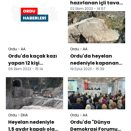
hazırlanan içli tava
02 Ekim 2023 - 14:57
coğrafi işaretle
tescillendi
Ordu - AA
Ordu - AA
Ordu'da kaçak kazı
Ordu'da heyelan
yapan 12 kişi
nedeniyle kapanan
06 Ekim 2023 - 15:14
19 Eylül 2023 - 15:39
gözaltına alındı
Karadeniz-Akdeniz
yolunda çalışma
başlatı...
Ordu - DHA
Ordu - AA
Heyelan nedeniyle
Ordu'da "Dünya
1,5 aydır kapalı olan
Demokrasi Forumu"