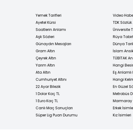
Yemek Tarifleri
Video Habe
Ayetel Kürsi
TDK Sözlük
i
Saatlerin Anlamı
Üniversite
Aşk Sözleri
Rüya Tabirl
Günaydın Mesajları
Dünya Tarih
Gram Altın
İslam Ansi
Çeyrek Altın
TÜBİTAK An
Yarım Altın
Hangi Besi
Ata Altın
Eş Anlamlı 
Cumhuriyet Altını
Hangi Kelim
22 Ayar Bilezik
En Güzel Sö
1 Dolar Kaç TL
Metrobüs D
1 Euro Kaç TL
Marmaray D
Canlı Maç Sonuçları
Erkek İsimle
Süper Lig Puan Durumu
Kız İsimleri