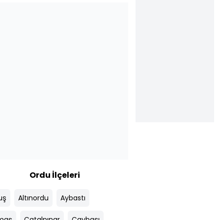
Ordu İlçeleri
uş
Altınordu
Aybastı
maş
Çatalpınar
Çaybaşı