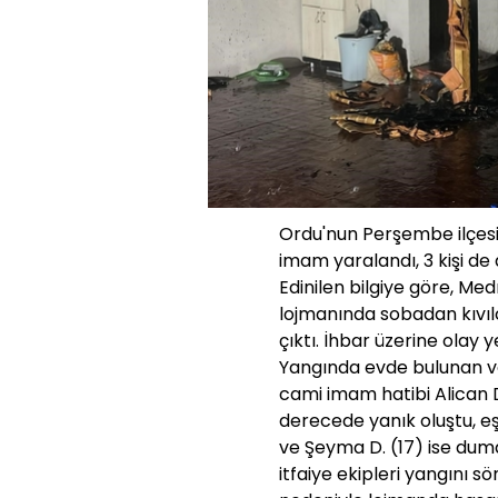
Ordu'nun Perşembe ilçes
imam yaralandı, 3 kişi de
Edinilen bilgiye göre, Me
lojmanında sobadan kıvı
çıktı. İhbar üzerine olay ye
Yangında evde bulunan v
cami imam hatibi Alican D
derecede yanık oluştu, eşi
ve Şeyma D. (17) ise duma
itfaiye ekipleri yangını s