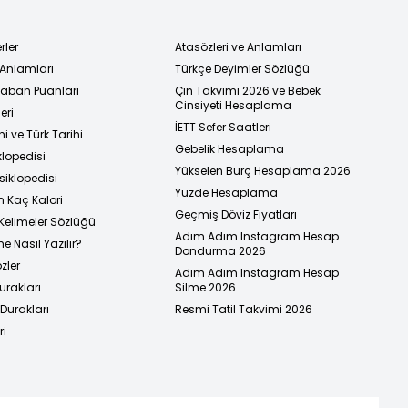
rler
Atasözleri ve Anlamları
 Anlamları
Türkçe Deyimler Sözlüğü
 Taban Puanları
Çin Takvimi 2026 ve Bebek
Cinsiyeti Hesaplama
eri
İETT Sefer Saatleri
i ve Türk Tarihi
Gebelik Hesaplama
klopedisi
Yükselen Burç Hesaplama 2026
siklopedisi
Yüzde Hesaplama
n Kaç Kalori
Geçmiş Döviz Fiyatları
Kelimeler Sözlüğü
Adım Adım Instagram Hesap
e Nasıl Yazılır?
Dondurma 2026
zler
Adım Adım Instagram Hesap
urakları
Silme 2026
urakları
Resmi Tatil Takvimi 2026
ri