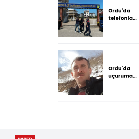
Ordu'da
telefonla
dolandırıcıl
zanlısı
tutuklandı
Ordu'da
uçuruma
yuvarlana
kamyonett
karı-kocay
ayırdı