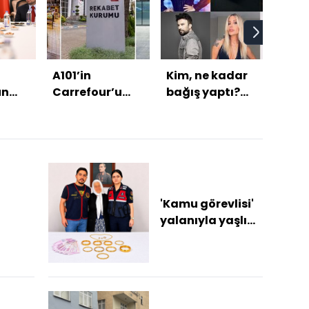
A101’in
Kim, ne kadar
Leao 
un
Carrefour’u
bağış yaptı?
anl
kabul
devralmasına
İşte o isimler!
tama
koşullu izin
Mila
'Kamu görevlisi'
yalanıyla yaşlı
ık
kadını 1 milyon
lira dolandırdı
Dolandırıc...