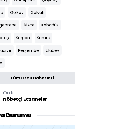
sa
Gölköy
Gülyalı
gentepe
İkizce
Kabadüz
ataş
Korgan
Kumru
udiye
Perşembe
Ulubey
e
Tüm Ordu Haberleri
Ordu
Nöbetçi Eczaneler
va Durumu