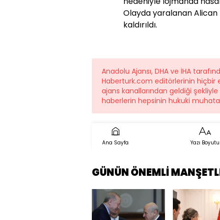
nedeniyle lojmanda hasa
Olayda yaralanan Alican D
kaldırıldı.
Anadolu Ajansı, DHA ve İHA tarafı
Haberturk.com editörlerinin hiçbi
ajans kanallarından geldiği şekliyl
haberlerin hepsinin hukuki muhatab
Ana Sayfa
Yazı Boyutu
GÜNÜN ÖNEMLİ MANŞETL