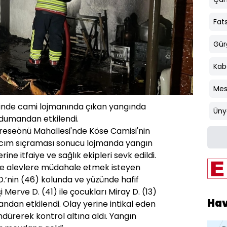
Fat
Gür
Kab
Mes
inde cami lojmanında çıkan yangında
Üny
 dumandan etkilendi.
dreseönü Mahallesi'nde Köse Camisi'nin
lcım sıçraması sonucu lojmanda yangın
rine itfaiye ve sağlık ekipleri sevk edildi.
e alevlere müdahale etmek isteyen
.’nin (46) kolunda ve yüzünde hafif
 Merve D. (41) ile çocukları Miray D. (13)
Ha
ndan etkilendi. Olay yerine intikal eden
öndürerek kontrol altına aldı. Yangın