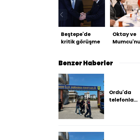
Beştepe'de
Oktay ve
kritik görüşme
Mumcu'n
ailelerini 
etti
Benzer Haberler
Ordu'da
telefonla
dolandırıcıl
şüphelisi
yakalandı