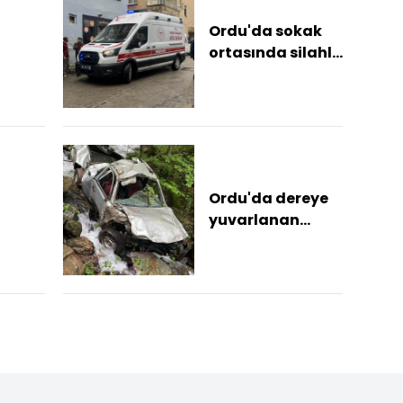
Ordu'da sokak
ortasında silahlı
ık
saldırı: 1 yaralı
Ordu'da dereye
yuvarlanan
n
kamyonetteki 1
eki
kişi öldü, 1 kişi
ı ölüm
yaralandı