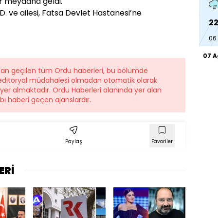
r meydana geldi.
. ve ailesi, Fatsa Devlet Hastanesi’ne
22
06
07 
ndan geçilen tüm Ordu haberleri, bu bölümde
r editoryal müdahalesi olmadan otomatik olarak
e yer almaktadır. Ordu Haberleri alanında yer alan
ı haberi geçen ajanslardır.
Paylaş
Favoriler
ERİ