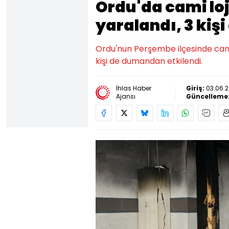
Ordu'da cami l
yaralandı, 3 kiş
Ordu'nun Perşembe ilçesinde cam
kişi de dumandan etkilendi.
İhlas Haber
Giriş:
03.06.2
Ajansı
Güncelleme