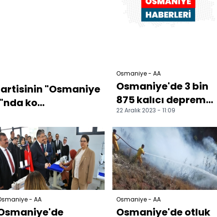
Osmaniye - AA
Osmaniye'de 3 bin
partisinin "Osmaniye
875 kalıcı deprem
nda ko...
22 Aralık 2023 - 11:09
konutunun yapımı
sürüyor
Osmaniye - AA
Osmaniye - AA
Osmaniye'de
Osmaniye'de otluk