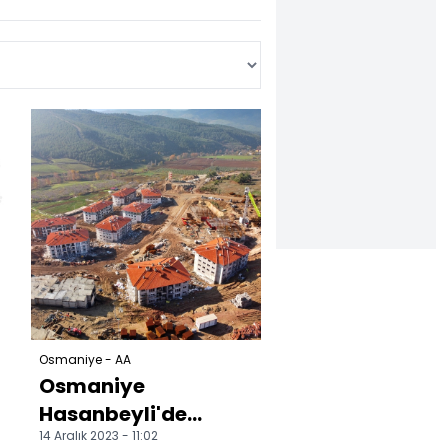
Osmaniye - AA
Osmaniye
Hasanbeyli'de
14 Aralık 2023 - 11:02
deprem konutlarının