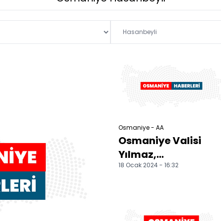
Osmaniye - AA
Osmaniye Valisi
Yılmaz,
18 Ocak 2024 - 16:32
gazetecilerle bir
araya geldi