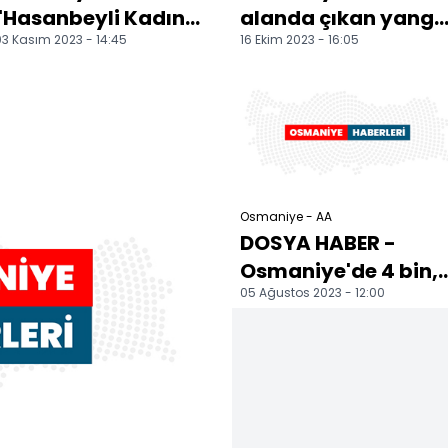
"Hasanbeyli Kadın
alanda çıkan yangı
3 Kasım 2023 - 14:45
16 Ekim 2023 - 16:05
Bağımlılıkla
söndürüldü
Mücadele Merkezi"
törenle açıldı
Osmaniye - AA
DOSYA HABER -
Osmaniye'de 4 bin,
05 Ağustos 2023 - 12:00
Adana'da 1682
deprem konutu
yükseliyor