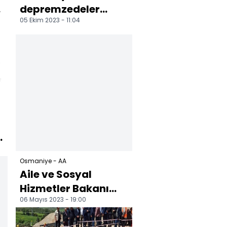
n
depremzedeler
05 Ekim 2023 - 11:04
kalıcı konutlarına
aralıktan itibaren
yerleşecek
Osmaniye - AA
Aile ve Sosyal
Hizmetler Bakanı
06 Mayıs 2023 - 19:00
Yanık, Osmaniye'de
konuştu: