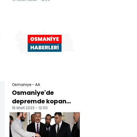
e
fazla yıkım kent
merkezinde
gerçekleşti
Osmaniye - AA
Osmaniye'de
depremde kopan
16 Mart 2023 - 12:00
kayaların zarar
verdiği köydeki 27
ev boşaltıldı