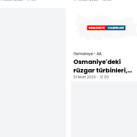
Parti Hasanbeyli İlçe
Parti Hasanbeyli İlç
Başkanlığı
Başkanlığı
ziyaretinde ko...
ziyaretinde ko...
Osmaniye - AA
Osmaniye'deki
rüzgar türbinleri,
31 Mart 2023 - 12:00
enerji üretimini
depremde de
sürdürdü