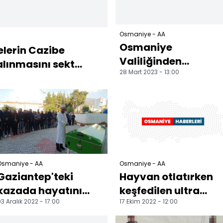
Osmaniye - AA
Osmaniye
elerin Cazibe
Valiliğinden
lınmasını sekt...
28 Mart 2023 - 13:00
depremlerde zarar
gören baraj ve
gölete ilişkin açıkl...
Osmaniye - AA
Osmaniye - AA
Gaziantep'teki
Hayvan otlatırken
kazada hayatını
keşfedilen ultra
3 Aralık 2022 - 17:00
17 Ekim 2022 - 12:00
kaybedenlerin
maratoncunun
cenazeleri
hedefi Avrupa ve