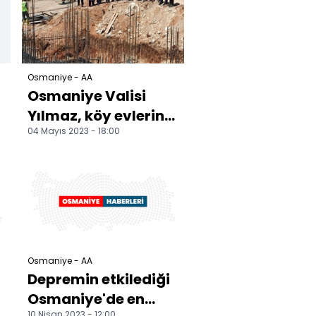
Osmaniye - AA
Osmaniye Valisi
Yılmaz, köy evlerinin
04 Mayıs 2023 - 18:00
inşaatında
incelemelerde
bulundu
Osmaniye - AA
Depremin etkilediği
Osmaniye'de en
10 Nisan 2023 - 12:00