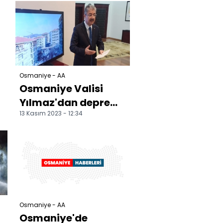
yapımı sürüyor
Osmaniye - AA
Osmaniye Valisi
Yılmaz'dan deprem
13 Kasım 2023 - 12:34
konutları yapımının
yavaş ilerlediği
iddi...
Osmaniye - AA
Osmaniye'de