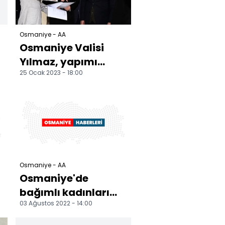
Osmaniye - AA
Osmaniye Valisi
Yılmaz, yapımı
25 Ocak 2023 - 18:00
devam eden
merkezde
incelemelerde
bulundu
Osmaniye - AA
Osmaniye'de
bağımlı kadınları
03 Ağustos 2022 - 14:00
rehabilite edecek
merkezde sona