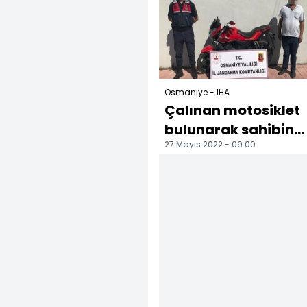
Osmaniye'de
dünya şamp...
defnedi...
Osmaniye - İHA
Çalınan motosiklet
bulunarak sahibine
27 Mayıs 2022 - 09:00
teslim edildi