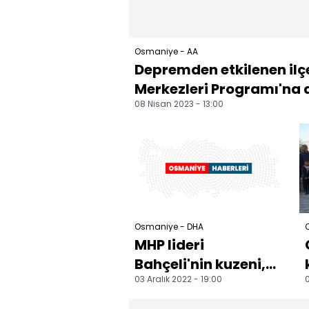
Osmaniye - AA
Depremden etkilenen ilç
Merkezleri Programı'na a
08 Nisan 2023 - 13:00
Osmaniye - DHA
MHP lideri
Bahçeli'nin kuzeni,
03 Aralık 2022 - 19:00
0
trafik kazasında
hayatını kaybetti