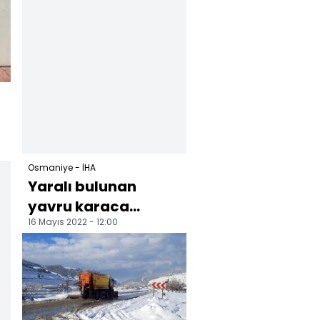
gelindi
Osmaniye - İHA
Yaralı bulunan
yavru karaca
16 Mayıs 2022 - 12:00
biberonla besleniyor
Osmaniye'nin
Hasanbeyli il...