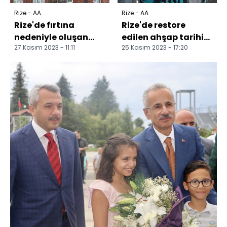
Rize - AA
Rize - AA
Rize'de fırtına
Rize'de restore
nedeniyle oluşan
edilen ahşap tarihi
27 Kasım 2023 - 11:11
25 Kasım 2023 - 17:20
dev dalgalar
cami ibadete açıldı
Karadeniz Sahil
Yolu'na ulaşt...