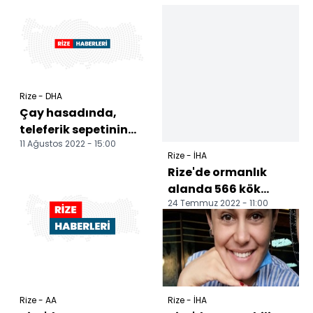
Rize - DHA
Çay hasadında,
teleferik sepetinin
11 Ağustos 2022 - 15:00
çarpmasıyla
Rize - İHA
yaralandı
Rize'de ormanlık
alanda 566 kök
24 Temmuz 2022 - 11:00
kenevir ele geçirildi
Rize - AA
Rize - İHA