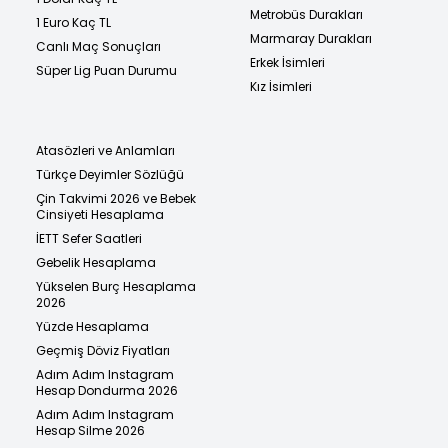
Metrobüs Durakları
1 Euro Kaç TL
Marmaray Durakları
Canlı Maç Sonuçları
Erkek İsimleri
Süper Lig Puan Durumu
Kız İsimleri
Atasözleri ve Anlamları
Türkçe Deyimler Sözlüğü
Çin Takvimi 2026 ve Bebek
Cinsiyeti Hesaplama
İETT Sefer Saatleri
Gebelik Hesaplama
Yükselen Burç Hesaplama
2026
Yüzde Hesaplama
Geçmiş Döviz Fiyatları
Adım Adım Instagram
Hesap Dondurma 2026
Adım Adım Instagram
Hesap Silme 2026