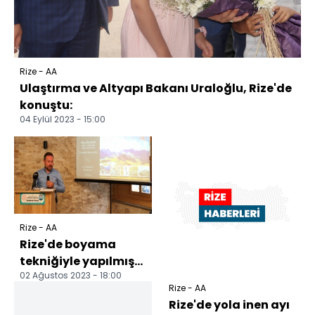
Rize - AA
Ulaştırma ve Altyapı Bakanı Uraloğlu, Rize'de
konuştu:
04 Eylül 2023 - 15:00
Rize - AA
Rize'de boyama
tekniğiyle yapılmış
02 Ağustos 2023 - 18:00
kaya resmi örnekleri
Rize - AA
bulundu
Rize'de yola inen ayı