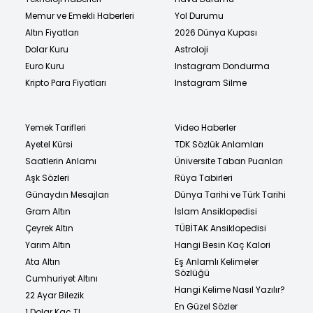
Memur ve Emekli Haberleri
Yol Durumu
Altın Fiyatları
2026 Dünya Kupası
Dolar Kuru
Astroloji
Euro Kuru
Instagram Dondurma
Kripto Para Fiyatları
Instagram Silme
Yemek Tarifleri
Video Haberler
Ayetel Kürsi
TDK Sözlük Anlamları
Saatlerin Anlamı
Üniversite Taban Puanları
Aşk Sözleri
Rüya Tabirleri
Günaydın Mesajları
Dünya Tarihi ve Türk Tarihi
Gram Altın
İslam Ansiklopedisi
Çeyrek Altın
TÜBİTAK Ansiklopedisi
Yarım Altın
Hangi Besin Kaç Kalori
Ata Altın
Eş Anlamlı Kelimeler
Sözlüğü
Cumhuriyet Altını
Hangi Kelime Nasıl Yazılır?
22 Ayar Bilezik
En Güzel Sözler
1 Dolar Kaç TL