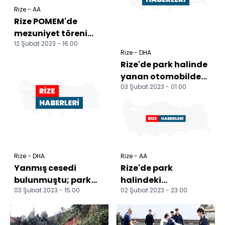
Rize - AA
Rize POMEM'de
mezuniyet töreni
12 Şubat 2023 - 16:00
düzenlendi
Rize - DHA
Rize'de park halinde
yanan otomobilde
03 Şubat 2023 - 01:00
sürücü öldü
Rize - DHA
Rize - AA
Yanmış cesedi
Rize'de park
bulunmuştu; park
halindeki
03 Şubat 2023 - 15:00
02 Şubat 2023 - 23:00
halindeki araçta
otomobilde çıkan
'sigara' detayı
yangında bir kişi
öldü