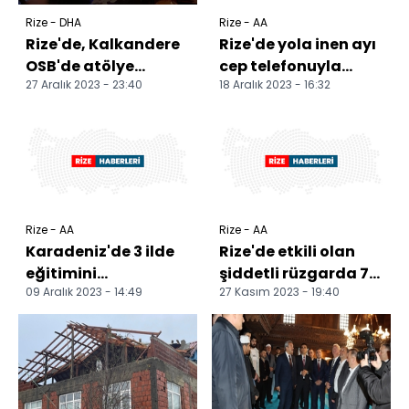
Rize - DHA
Rize - AA
Rize'de, Kalkandere
Rize'de yola inen ayı
OSB'de atölye
cep telefonuyla
27 Aralık 2023 - 23:40
18 Aralık 2023 - 16:32
yangını
görüntülendi
Rize - AA
Rize - AA
Karadeniz'de 3 ilde
Rize'de etkili olan
eğitimini
şiddetli rüzgarda 74
09 Aralık 2023 - 14:49
27 Kasım 2023 - 19:40
tamamlayan 1212
evin çatısında hasar
polis adayı yemin
oluştu
etti