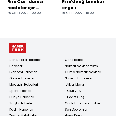
Rize Özel İdaresi
Rize'de eğitime kar
hastalar için
engeli
20 Ocak 2022 - 00:00
16 Ocak 2022 - 18:00
seferber oldu
Son Dakika Haberleri
Canlı Borsa
Haberler
Namaz Vakitleri 2026
Ekonomi Haberleri
Cuma Namazı Vakitleri
Güncel Haberler
Nöbetçi Eczaneler
Magazin Haberleri
İstiklal Marşı
Spor Haberleri
E Okul VBS
Dünya Haberleri
E Devlet Giriş
Sağlık Haberleri
Günlük Burç Yorumları
Kadın Haberleri
Son Depremler
Teknoloji Haberleri
Hava Durumu