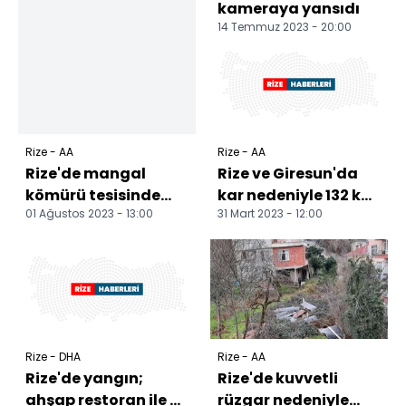
kameraya yansıdı
14 Temmuz 2023 - 20:00
Rize - AA
Rize - AA
Rize'de mangal
Rize ve Giresun'da
kömürü tesisinde
kar nedeniyle 132 köy
01 Ağustos 2023 - 13:00
31 Mart 2023 - 12:00
güneşten de elektrik
yolu ulaşıma
üretilecek
kapandı
Rize - DHA
Rize - AA
Rize'de yangın;
Rize'de kuvvetli
ahşap restoran ile ev
rüzgar nedeniyle