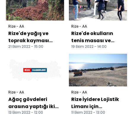
Rize - AA
Rize - AA
Rize'de yağış ve
Rize'de okulların
toprak kayması
tenis masası ve
21 Ekim 2022 - 15:00
19 Ekim 2022 - 14:00
nedeniyle köy yolları
basketbol potası
kapandı
meslek liselilerden
Rize - AA
Rize - AA
Ağaç gövdeleri
Rize İyidere Lojistik
arasına yaptığı iki
Limanı için
13 Ekim 2022 - 12:00
11 Ekim 2022 - 13:00
ahşap evde
çalışmalar sürüyor
yakınlarını ağırlıyor