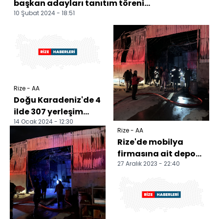
başkan adayları tanıtım töreni...
10 Şubat 2024 - 18:51
Rize - AA
Doğu Karadeniz'de 4
ilde 307 yerleşim
14 Ocak 2024 - 12:30
yerinde ulaşım
Rize - AA
sağlanamıyor
Rize'de mobilya
firmasına ait depo
27 Aralık 2023 - 22:40
yandı