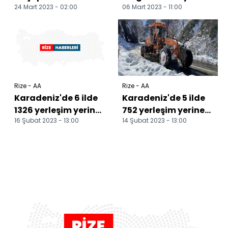
24 Mart 2023 - 02:00
06 Mart 2023 - 11:00
küle döndü
bazı ev ve iş
yerlerinin çatısı uçtu
Rize - AA
Rize - AA
Karadeniz'de 6 ilde
Karadeniz'de 5 ilde
1326 yerleşim yerine
752 yerleşim yerine
16 Şubat 2023 - 13:00
14 Şubat 2023 - 13:00
ulaşım
ulaşım
sağlanamıyor
sağlanamıyor