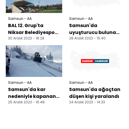
Samsun - AA
Samsun - AA
BAL 12. Grup'ta
Samsun'da
Niksar Belediyespor,
uyuşturucu bulunan
30 Aralık 2023 - 18:28
28 Aralık 2023 - 15:40
deplasmanda
araçtaki 2 kişi
Alaçamspor'u 2-1
gözaltına alındı
yendi
Samsun - AA
Samsun - AA
Samsun'da kar
Samsun'da ağaçtan
nedeniyle kapanan
düşen kişi yaralandı
25 Aralık 2023 - 16:48
24 Aralık 2023 - 14:33
42 mahalle yolu
ulaşıma açıldı