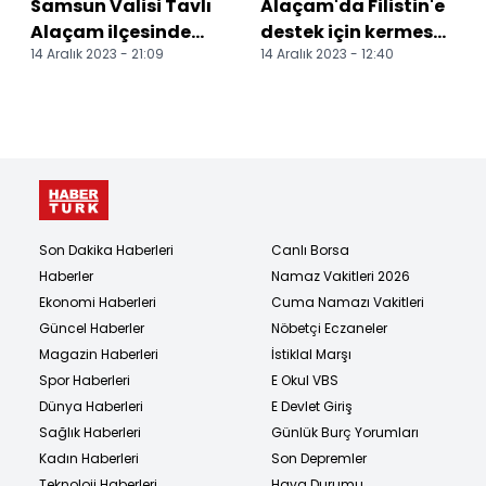
Samsun Valisi Tavlı
Alaçam'da Filistin'e
Alaçam ilçesinde
destek için kermes
14 Aralık 2023 - 21:09
14 Aralık 2023 - 12:40
ziyaretlerde bulundu
düzenlenecek
Son Dakika Haberleri
Canlı Borsa
Haberler
Namaz Vakitleri 2026
Ekonomi Haberleri
Cuma Namazı Vakitleri
Güncel Haberler
Nöbetçi Eczaneler
Magazin Haberleri
İstiklal Marşı
Spor Haberleri
E Okul VBS
Dünya Haberleri
E Devlet Giriş
Sağlık Haberleri
Günlük Burç Yorumları
Kadın Haberleri
Son Depremler
Teknoloji Haberleri
Hava Durumu