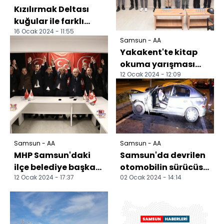
Kızılırmak Deltası
kuğular ile farklı
16 Ocak 2024 - 11:55
türlerden binlerce
Samsun - AA
kuşa yuva oluyor
Yakakent'te kitap
okuma yarışması
12 Ocak 2024 - 12:09
ödül töreni
düzenlendi
Samsun - AA
Samsun - AA
MHP Samsun'daki
Samsun'da devrilen
ilçe belediye başkan
otomobilin sürücüsü
12 Ocak 2024 - 17:37
02 Ocak 2024 - 14:14
adaylarını tanıttı
öldü