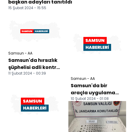
başkan adayları tanıtıldı
15 Şubat 2024 - 15:55
Samsun - AA
Samsun'da hırsızlık
şüphelisi adli kontrol
11 Şubat 2024 - 00:39
şartıyla serbest
Samsun - AA
bırakıldı
Samsun'da bir
araçla uygulama
10 Şubat 2024 - 01:08
noktasından kaçan
hırsız
kovalamacayla
yakala...