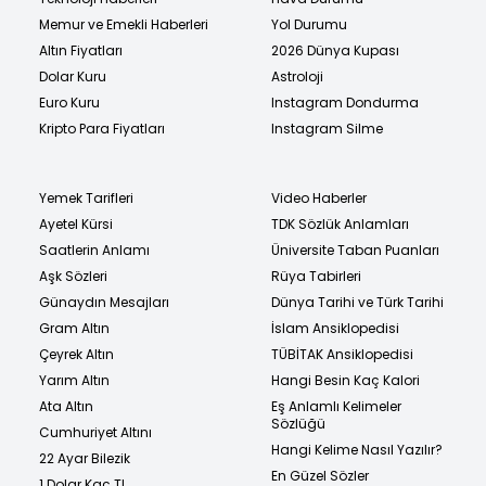
Memur ve Emekli Haberleri
Yol Durumu
Altın Fiyatları
2026 Dünya Kupası
Dolar Kuru
Astroloji
Euro Kuru
Instagram Dondurma
Kripto Para Fiyatları
Instagram Silme
Yemek Tarifleri
Video Haberler
Ayetel Kürsi
TDK Sözlük Anlamları
Saatlerin Anlamı
Üniversite Taban Puanları
Aşk Sözleri
Rüya Tabirleri
Günaydın Mesajları
Dünya Tarihi ve Türk Tarihi
Gram Altın
İslam Ansiklopedisi
Çeyrek Altın
TÜBİTAK Ansiklopedisi
Yarım Altın
Hangi Besin Kaç Kalori
Ata Altın
Eş Anlamlı Kelimeler
Sözlüğü
Cumhuriyet Altını
Hangi Kelime Nasıl Yazılır?
22 Ayar Bilezik
En Güzel Sözler
1 Dolar Kaç TL