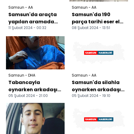
Samsun - AA
Samsun - AA
Samsun'da araçta
Samsun'da 190
yapılan aramada
parça tarihi eser ele
11 Şubat 2024 - 00:32
08 Şubat 2024 - 13:51
ruhsatsız silah ele
geçirildi, 2 zanlı
geçirildi
gözaltına alındı
Samsun - DHA
Samsun - AA
Tabancayla
Samsun'da silahla
oynarken arkadaşını
oynarken arkadaşını
05 Şubat 2024 - 21:00
05 Şubat 2024 - 19:10
başından vurdu; 1
başından yaralayan
yaralı, 4 gözaltı (2)
kişi tutuklandı