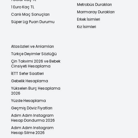
Metrobüs Durakları
1 Euro Kaç TL
Marmaray Durakları
Canlı Maç Sonuçları
Erkek İsimleri
Süper Lig Puan Durumu
Kız İsimleri
Atasözleri ve Anlamları
Türkçe Deyimler Sözlüğü
Çin Takvimi 2026 ve Bebek
Cinsiyeti Hesaplama
İETT Sefer Saatleri
Gebelik Hesaplama
Yükselen Burç Hesaplama
2026
Yüzde Hesaplama
Geçmiş Döviz Fiyatları
Adım Adım Instagram
Hesap Dondurma 2026
Adım Adım Instagram
Hesap Silme 2026