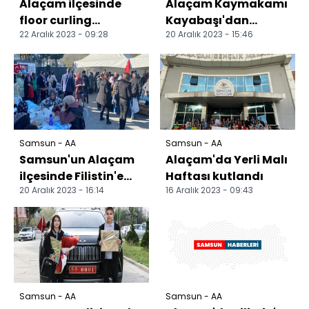
Alaçam ilçesinde
Alaçam Kaymakamı
floor curling
Kayabaşı'dan
22 Aralık 2023 - 09:28
20 Aralık 2023 - 15:46
turnuvası
Gençlik ve Spor İlçe
düzenlendi
Müdürlüğünde
inceleme
Samsun - AA
Samsun - AA
Samsun'un Alaçam
Alaçam'da Yerli Malı
ilçesinde Filistin'e
Haftası kutlandı
20 Aralık 2023 - 16:14
16 Aralık 2023 - 09:43
yardım için kermes
düzenlendi
Samsun - AA
Samsun - AA