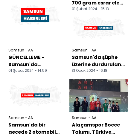
700 gram esrar ele
01 Şubat 2024 - 15:13
geçirildi
Samsun - AA
Samsun - AA
GÜNCELLEME -
Samsun'da şüphe
Samsun'da
üzerine durdurulan
01 Şubat 2024 - 14:59
31 Ocak 2024 - 16:18
uyuşturucu
araçtan silah ve
operasyonunda 1 kişi
tüfek ele geçirildi
tutuklandı
Samsun - AA
Samsun - AA
Samsun'da bir
Alaçamspor Bocce
gecede 2 otomobil
Takımı, Türkiye