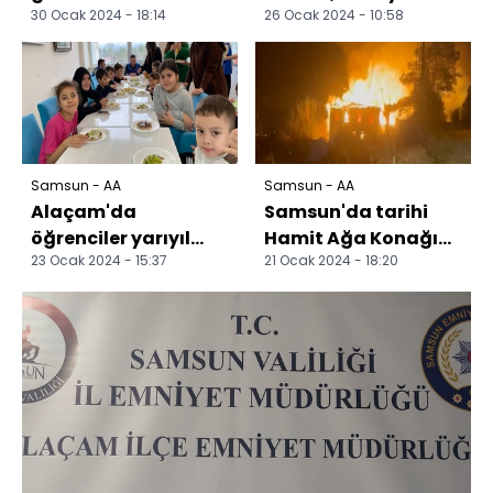
30 Ocak 2024 - 18:14
26 Ocak 2024 - 10:58
çalan şüpheli
Şampiyonası'nda 2
yakalandı
madalya kazandı
Samsun - AA
Samsun - AA
Alaçam'da
Samsun'da tarihi
öğrenciler yarıyıl
Hamit Ağa Konağı
23 Ocak 2024 - 15:37
21 Ocak 2024 - 18:20
tatilinin keyfini
yandı
çıkarıyor