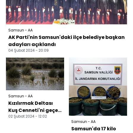
Samsun - AA
AK Parti'nin Samsun'daki ilçe belediye başkan
adayları açıklandı
04 Şubat 2024 - 20:09
Samsun - AA
Kızılırmak Deltası
Kuş Cenneti'ni geçen
02 Şubat 2024 - 12:02
yıl 100 bin ziyaretçi
Samsun - AA
gezdi
Samsun'da 17 kilo