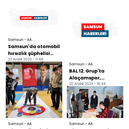
Samsun - AA
Samsun'da otomobil
hırsızlık şüphelisi
22 Aralık 2023 - 11:48
yakalandı
Samsun - AA
BAL 12. Grup'ta
Alaçamspor,
20 Aralık 2023 - 16:44
sahasında Türk
Metal 1963'ü 1-0
yendi
Samsun - AA
Samsun - AA