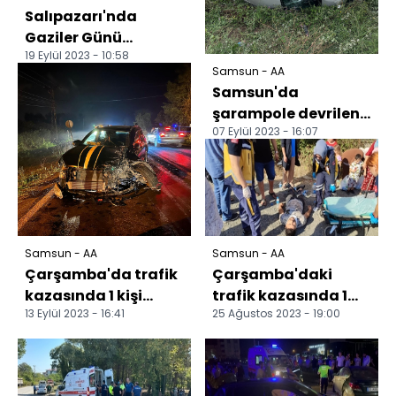
Salıpazarı'nda
Gaziler Günü
19 Eylül 2023 - 10:58
kutlandı
Samsun - AA
Samsun'da
şarampole devrilen
07 Eylül 2023 - 16:07
hafif ticari araçtaki
4 kişi yaralandı
Samsun - AA
Samsun - AA
Çarşamba'da trafik
Çarşamba'daki
kazasında 1 kişi
trafik kazasında 1
13 Eylül 2023 - 16:41
25 Ağustos 2023 - 19:00
yaralandı
kişi yaralandı