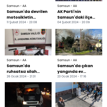
Samsun - AA
Samsun - AA
Samsun'da devrilen
AK Parti'nin
motosikletin
Samsun'daki ilçe
11 Şubat 2024 - 23:08
04 Şubat 2024 - 20:09
sürücüsü ağır
belediye başkan
yaralandı
adayları açıklandı
Samsun - AA
Samsun - AA
Samsun'da
Samsun'da çıkan
ruhsatsız silah
yangında ev
26 Ocak 2024 - 21:31
23 Ocak 2024 - 17:16
bulunduran 3 kişi
kullanılmaz hale
yakalandı
geldi