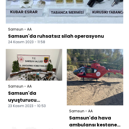
Samsun - AA
Samsun'da ruhsatsız silah operasyonu
24 Kasım 2023 - 11:58
Samsun - AA
Samsun'da
uyuşturucu
23 Kasım 2023 - 10:53
operasyonunda 3
Samsun - AA
zanlı yakalandı
Samsun'da hava
ambulansı kestane