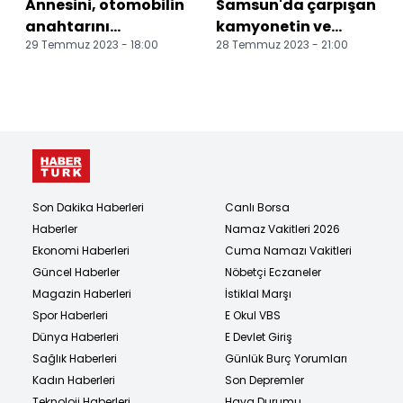
Annesini, otomobilin
Samsun'da çarpışan
anahtarını
kamyonetin ve
29 Temmuz 2023 - 18:00
28 Temmuz 2023 - 21:00
vermediği için
minibüsün sürücüleri
öldürmüş
yaralandı
Son Dakika Haberleri
Canlı Borsa
Haberler
Namaz Vakitleri 2026
Ekonomi Haberleri
Cuma Namazı Vakitleri
Güncel Haberler
Nöbetçi Eczaneler
Magazin Haberleri
İstiklal Marşı
Spor Haberleri
E Okul VBS
Dünya Haberleri
E Devlet Giriş
Sağlık Haberleri
Günlük Burç Yorumları
Kadın Haberleri
Son Depremler
Teknoloji Haberleri
Hava Durumu