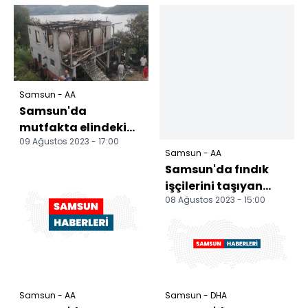
Samsun - AA
Samsun'da
mutfakta elindeki
09 Ağustos 2023 - 17:00
benzin bidonu alev
Samsun - AA
alan kişi öldü, eşi
Samsun'da fındık
yaraland...
işçilerini taşıyan
08 Ağustos 2023 - 15:00
minibüs şarampole
devrildi 13 kişi yara...
Samsun - AA
Samsun - DHA