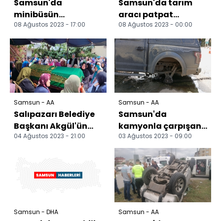
Samsun'da
Samsun'da tarım
minibüsün
aracı patpat
08 Ağustos 2023 - 17:00
08 Ağustos 2023 - 00:00
şarampole devrildiği
şarampole
kazada yaralanan
yuvarlandı: 1 ölü, 5
işçiler taburcu e...
yaralı
Samsun - AA
Samsun - AA
Salıpazarı Belediye
Samsun'da
Başkanı Akgül'ün
kamyonla çarpışan
04 Ağustos 2023 - 21:00
03 Ağustos 2023 - 09:00
annesi toprağa
kamyonetin
verildi
sürücüsü yaralandı
Samsun - DHA
Samsun - AA