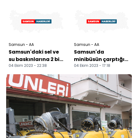
yitirdi
sürücüsü ağır
yaralandı
Samsun - AA
Samsun - AA
Samsun'daki sel ve
Samsun'da
su baskınlarına 2 bin
minibüsün çarptığı
04 Ekim 2023 - 22:38
04 Ekim 2023 - 17:18
239 personel
13 yaşındaki
müdahale etti
bisikletli çocuk ağır
yaralandı