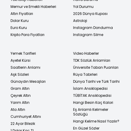
Memur ve Emekli Haberleri
Yol Durumu
Altın Fiyatları
2026 Dünya Kupası
Dolar Kuru
Astroloji
Euro Kuru
Instagram Dondurma
Kripto Para Fiyatları
Instagram Silme
Yemek Tarifleri
Video Haberler
Ayetel Kürsi
TDK Sözlük Anlamları
Saatlerin Anlamı
Üniversite Taban Puanları
Aşk Sözleri
Rüya Tabirleri
Günaydın Mesajları
Dünya Tarihi ve Türk Tarihi
Gram Altın
İslam Ansiklopedisi
Çeyrek Altın
TÜBİTAK Ansiklopedisi
Yarım Altın
Hangi Besin Kaç Kalori
Ata Altın
Eş Anlamlı Kelimeler
Sözlüğü
Cumhuriyet Altını
Hangi Kelime Nasıl Yazılır?
22 Ayar Bilezik
En Güzel Sözler
1 Dolar Kaç TL