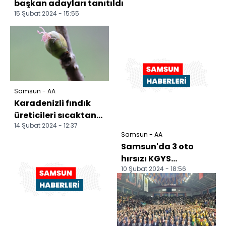
başkan adayları tanıtıldı
15 Şubat 2024 - 15:55
Samsun - AA
Karadenizli fındık
üreticileri sıcaktan
14 Şubat 2024 - 12:37
değil zirai dondan
Samsun - AA
tedirgin
Samsun'da 3 oto
hırsızı KGYS
10 Şubat 2024 - 18:56
görüntüleriyle
yakalandı