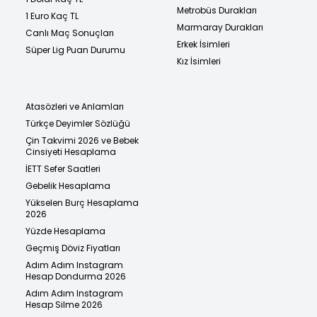
Metrobüs Durakları
1 Euro Kaç TL
Marmaray Durakları
Canlı Maç Sonuçları
Erkek İsimleri
Süper Lig Puan Durumu
Kız İsimleri
Atasözleri ve Anlamları
Türkçe Deyimler Sözlüğü
Çin Takvimi 2026 ve Bebek
Cinsiyeti Hesaplama
İETT Sefer Saatleri
Gebelik Hesaplama
Yükselen Burç Hesaplama
2026
Yüzde Hesaplama
Geçmiş Döviz Fiyatları
Adım Adım Instagram
Hesap Dondurma 2026
Adım Adım Instagram
Hesap Silme 2026