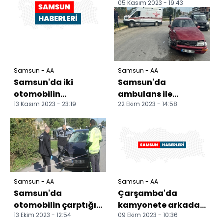
05 Kasım 2023 - 19:43
toplarken uçuruma
düşerek yaralanan
kişi i...
Samsun - AA
Samsun - AA
Samsun'da iki
Samsun'da
otomobilin
ambulans ile
13 Kasım 2023 - 23:19
22 Ekim 2023 - 14:58
çarpışması sonucu 3
otomobilin
kişi yaralandı
çarpıştığı kazada 4
kişi yaralandı
Samsun - AA
Samsun - AA
Samsun'da
Çarşamba'da
otomobilin çarptığı
kamyonete arkadan
13 Ekim 2023 - 12:54
09 Ekim 2023 - 10:36
kadın yaşamını
çarpan motosikletin