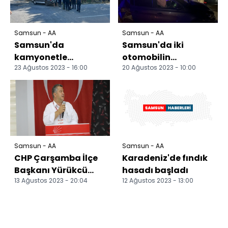
Samsun - AA
Samsun - AA
Samsun'da
Samsun'da iki
kamyonetle
otomobilin
23 Ağustos 2023 - 16:00
20 Ağustos 2023 - 10:00
otomobilin
çarpıştığı kazada 3
çarpışması sonucu 2
kişi yaralandı
kişi yaralandı
Samsun - AA
Samsun - AA
CHP Çarşamba İlçe
Karadeniz'de fındık
Başkanı Yürükcü
hasadı başladı
13 Ağustos 2023 - 20:04
12 Ağustos 2023 - 13:00
yeniden başkan
seçildi