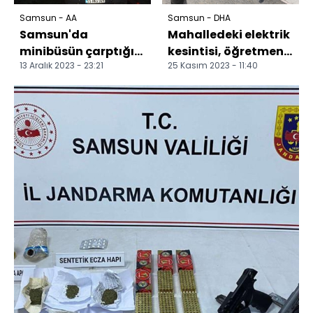
Samsun - AA
Samsun - DHA
Samsun'da
Mahalledeki elektrik
minibüsün çarptığı
kesintisi, öğretmene
13 Aralık 2023 - 23:21
25 Kasım 2023 - 11:40
kişi öldü
birincilik getirdi