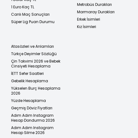
Metrobüs Durakları
1 Euro Kaç TL
Marmaray Durakları
Canlı Maç Sonuçları
Erkek İsimleri
Süper Lig Puan Durumu
Kız İsimleri
Atasözleri ve Anlamları
Türkçe Deyimler Sözlüğü
Çin Takvimi 2026 ve Bebek
Cinsiyeti Hesaplama
İETT Sefer Saatleri
Gebelik Hesaplama
Yükselen Burç Hesaplama
2026
Yüzde Hesaplama
Geçmiş Döviz Fiyatları
Adım Adım Instagram
Hesap Dondurma 2026
Adım Adım Instagram
Hesap Silme 2026