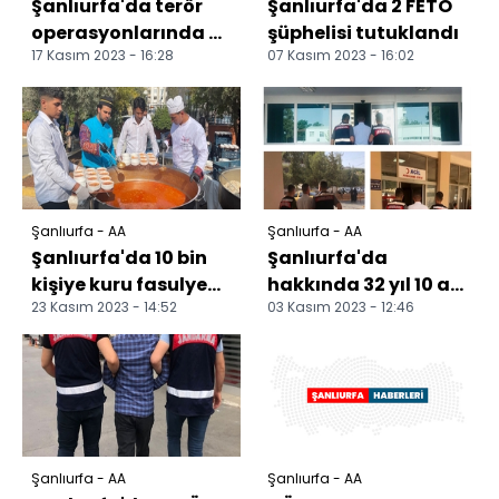
Şanlıurfa'da terör
Şanlıurfa'da 2 FETÖ
operasyonlarında 3
şüphelisi tutuklandı
17 Kasım 2023 - 16:28
07 Kasım 2023 - 16:02
şüpheli yakalandı
Şanlıurfa - AA
Şanlıurfa - AA
Şanlıurfa'da 10 bin
Şanlıurfa'da
kişiye kuru fasulye
hakkında 32 yıl 10 ay
23 Kasım 2023 - 14:52
03 Kasım 2023 - 12:46
ve pilav ikram edildi
kesinleşmiş hapis
cezası bulunan
hükümlü...
Şanlıurfa - AA
Şanlıurfa - AA