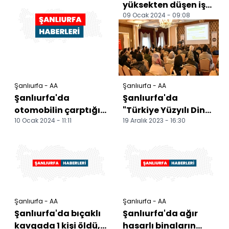
yüksekten düşen işçi
09 Ocak 2024 - 09:08
hayatını kaybetti
Şanlıurfa - AA
Şanlıurfa - AA
Şanlıurfa'da
Şanlıurfa'da
otomobilin çarptığı
"Türkiye Yüzyılı Din
10 Ocak 2024 - 11:11
19 Aralık 2023 - 16:30
yaya hayatını
Öğretimi İl Çalıştayı"
kaybetti
düzenlendi
Şanlıurfa - AA
Şanlıurfa - AA
Şanlıurfa'da bıçaklı
Şanlıurfa'da ağır
kavgada 1 kişi öldü, 1
hasarlı binaların