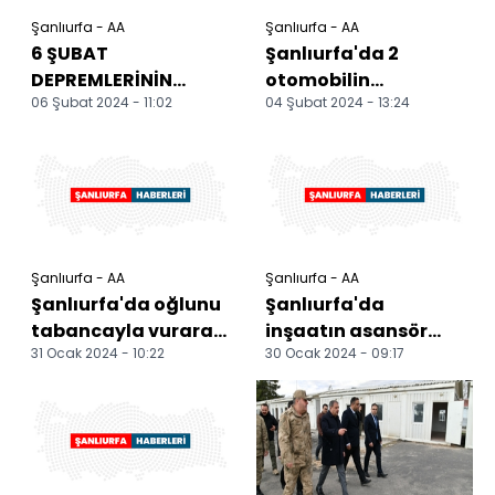
Şanlıurfa - AA
Şanlıurfa - AA
6 ŞUBAT
Şanlıurfa'da 2
DEPREMLERİNİN
otomobilin
06 Şubat 2024 - 11:02
04 Şubat 2024 - 13:24
BİRİNCİ YILI -
çarpıştığı kazada 2
Adıyaman, Şanlıurfa
kişi yaralandı
ve Diyarbakır'da y...
Şanlıurfa - AA
Şanlıurfa - AA
Şanlıurfa'da oğlunu
Şanlıurfa'da
tabancayla vurarak
inşaatın asansör
31 Ocak 2024 - 10:22
30 Ocak 2024 - 09:17
öldüren baba
boşluğuna düşen
tutuklandı
işçi hayatını
kaybetti