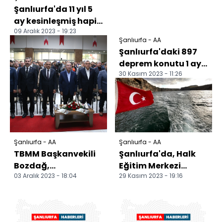
Şanlıurfa'da 11 yıl 5
ay kesinleşmiş hapis
09 Aralık 2023 - 19:23
cezası bulunan
Şanlıurfa - AA
hükümlü yakalandı
Şanlıurfa'daki 897
deprem konutu 1 ay
30 Kasım 2023 - 11:26
içinde teslim
edilecek
Şanlıurfa - AA
Şanlıurfa - AA
TBMM Başkanvekili
Şanlıurfa'da, Halk
Bozdağ,
Eğitim Merkezi
03 Aralık 2023 - 18:04
29 Kasım 2023 - 19:16
Şanlıurfa'da
müdürleri Takoran
konuştu:
Vadisi'ni gezdi