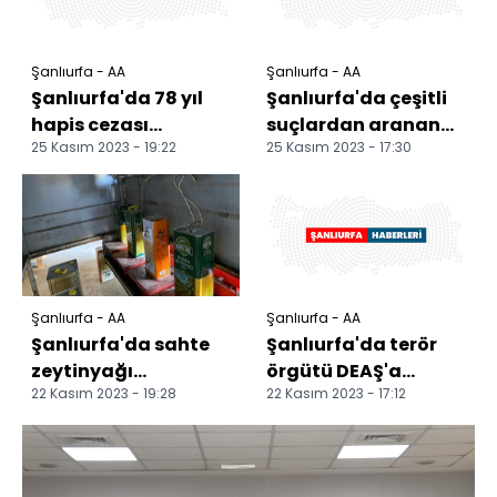
Şanlıurfa - AA
Şanlıurfa - AA
Şanlıurfa'da 78 yıl
Şanlıurfa'da çeşitli
hapis cezası
suçlardan aranan
25 Kasım 2023 - 19:22
25 Kasım 2023 - 17:30
bulunan firari
zanlı sahte kimlikle
hükümlü yakalandı
yakalandı
Şanlıurfa - AA
Şanlıurfa - AA
Şanlıurfa'da sahte
Şanlıurfa'da terör
zeytinyağı
örgütü DEAŞ'a
22 Kasım 2023 - 19:28
22 Kasım 2023 - 17:12
operasyonunda 1
yönelik
şüpheli yakalandı
operasyonda 1
şüpheli yakalandı