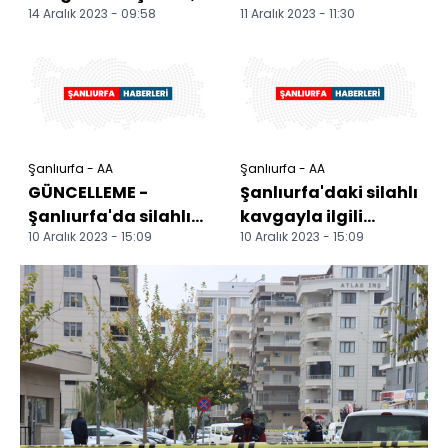
14 Aralık 2023 - 09:58
11 Aralık 2023 - 11:30
kişi yaralandı
yüzde 86'sı yıkıldı
Şanlıurfa - AA
Şanlıurfa - AA
GÜNCELLEME -
Şanlıurfa'daki silahlı
Şanlıurfa'da silahlı
kavgayla ilgili
10 Aralık 2023 - 15:09
10 Aralık 2023 - 15:09
kavgada 1 kişi öldü,
yakalanan 3 zanlı
2 kişi yaralandı
tutuklandı