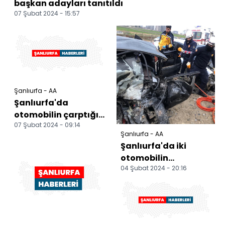
başkan adayları tanıtıldı
07 Şubat 2024 - 15:57
Şanlıurfa - AA
Şanlıurfa'da
otomobilin çarptığı
07 Şubat 2024 - 09:14
yaya ağır yaralandı
Şanlıurfa - AA
Şanlıurfa'da iki
otomobilin
04 Şubat 2024 - 20:16
çarpıştığı kazada 1
kişi öldü