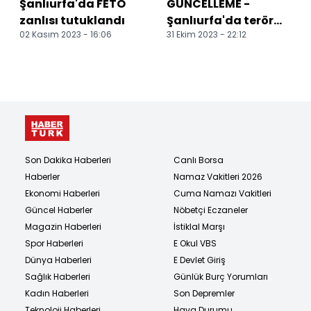
Şanlıurfa'da FETÖ
GÜNCELLEME -
zanlısı tutuklandı
Şanlıurfa'da terör
02 Kasım 2023 - 16:06
31 Ekim 2023 - 22:12
operasyonlarında
yakalanan 2 zanlı
tutuklan...
Son Dakika Haberleri
Canlı Borsa
Haberler
Namaz Vakitleri 2026
Ekonomi Haberleri
Cuma Namazı Vakitleri
Güncel Haberler
Nöbetçi Eczaneler
Magazin Haberleri
İstiklal Marşı
Spor Haberleri
E Okul VBS
Dünya Haberleri
E Devlet Giriş
Sağlık Haberleri
Günlük Burç Yorumları
Kadın Haberleri
Son Depremler
Teknoloji Haberleri
Hava Durumu