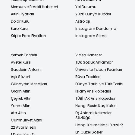
Memur ve Emekli Haberleri
Yol Durumu
Altın Fiyatları
2026 Dünya Kupası
Dolar Kuru
Astroloji
Euro Kuru
Instagram Dondurma
Kripto Para Fiyatları
Instagram Silme
Yemek Tarifleri
Video Haberler
Ayetel Kürsi
TDK Sözlük Anlamları
Saatlerin Anlamı
Üniversite Taban Puanları
Aşk Sözleri
Rüya Tabirleri
Günaydın Mesajları
Dünya Tarihi ve Türk Tarihi
Gram Altın
İslam Ansiklopedisi
Çeyrek Altın
TÜBİTAK Ansiklopedisi
Yarım Altın
Hangi Besin Kaç Kalori
Ata Altın
Eş Anlamlı Kelimeler
Sözlüğü
Cumhuriyet Altını
Hangi Kelime Nasıl Yazılır?
22 Ayar Bilezik
En Güzel Sözler
1 Dolar Kaç TL