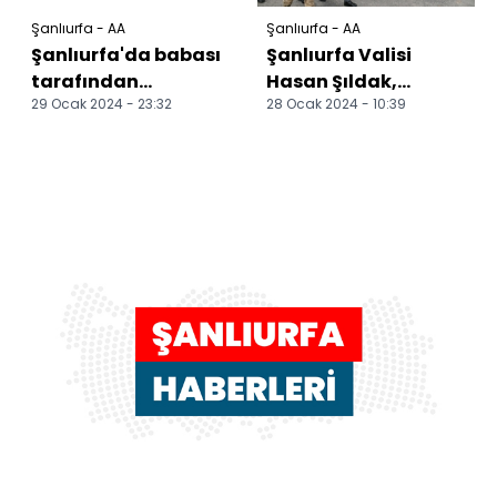
Şanlıurfa - AA
Şanlıurfa - AA
Şanlıurfa'da babası
Şanlıurfa Valisi
tarafından
Hasan Şıldak,
29 Ocak 2024 - 23:32
28 Ocak 2024 - 10:39
tabancayla vurulan
kentteki çalışmaları
kişi öldü
denetledi