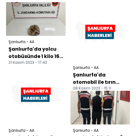
Şanlıurfa - AA
Şanlıurfa'da yolcu
otobüsünde 1 kilo 160
21 Kasım 2023 - 17:43
gram sentetik
Şanlıurfa - AA
uyuşturucu ele
Şanlıurfa'da
geçir...
otomobil ile tırın
08 Kasım 2023 - 15:11
çarpıştığı kazada 5
kişi yaralandı
Şanlıurfa - AA
Şanlıurfa - AA