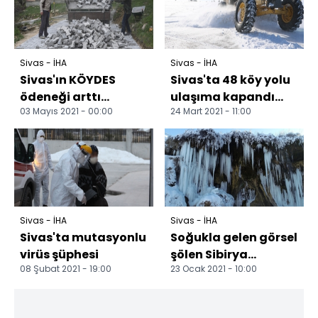
Sivas - İHA
Sivas - İHA
Sivas'ın KÖYDES
Sivas'ta 48 köy yolu
ödeneği arttı
ulaşıma kapandı
03 Mayıs 2021 - 00:00
24 Mart 2021 - 11:00
Sivas'ın 2020 yılında
Sivas'ta gece
66 milyon 157 bin
saatlerinde etkili
lira...
olan...
Sivas - İHA
Sivas - İHA
Sivas'ta mutasyonlu
Soğukla gelen görsel
virüs şüphesi
şölen Sibirya
08 Şubat 2021 - 19:00
23 Ocak 2021 - 10:00
soğuklarının
yaşandığı Sivas'ta
Dipsizgö...