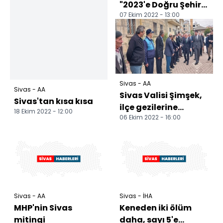
"2023'e Doğru Şehir
07 Ekim 2022 - 13:00
Buluşmaları Sivas"
programında
konuştu: (1...
Sivas - AA
Sivas - AA
Sivas Valisi Şimşek,
Sivas'tan kısa kısa
ilçe gezilerine
18 Ekim 2022 - 12:00
06 Ekim 2022 - 16:00
Doğanşar'da devam
etti
Sivas - AA
Sivas - İHA
MHP'nin Sivas
Keneden iki ölüm
mitingi
daha, sayı 5'e