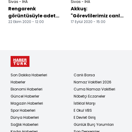
Sivas - İHA
Sivas - İHA
Rengarenk
Akkuş:
görüntüsüyle adeta
"Görevlilerimiz canla
22 Ekim 2020 - 12:00
17 Eylül 2020 - 15:00
büyülüyor Dipsiz Göl
başla çalışıyor"
Şelalesi sonbaharın
Doğanşar'da çeşitli
gelme...
temaslard...
Son Dakika Haberleri
Canlı Borsa
Haberler
Namaz Vakitleri 2026
Ekonomi Haberleri
Cuma Namazı Vakitleri
Güncel Haberler
Nöbetçi Eczaneler
Magazin Haberleri
İstiklal Marşı
Spor Haberleri
E Okul VBS
Dünya Haberleri
E Devlet Giriş
Sağlık Haberleri
Günlük Burç Yorumları
Kadın Haberleri
Son Depremler