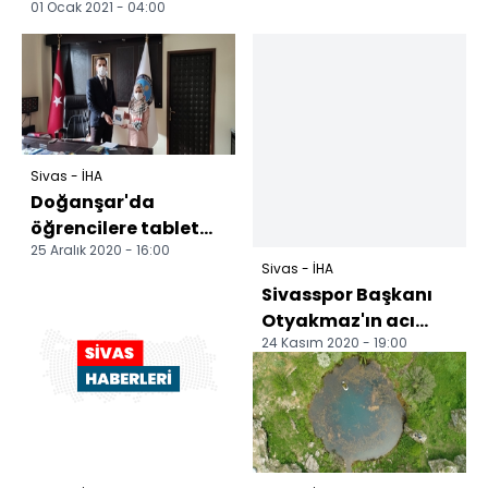
01 Ocak 2021 - 04:00
Sivas - İHA
Doğanşar'da
öğrencilere tablet
25 Aralık 2020 - 16:00
dağıtıldı Sivas'ın
Sivas - İHA
Doğanşar ilçesinde
Sivasspor Başkanı
"Table...
Otyakmaz'ın acı
24 Kasım 2020 - 19:00
günü