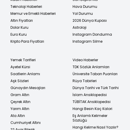
Teknoloji Haberleri
Hava Durumu
Memur ve Emekli Haberleri
Yol Durumu
Altın Fiyatları
2026 Dünya Kupası
Dolar Kuru
Astroloji
Euro Kuru
Instagram Dondurma
Kripto Para Fiyatları
Instagram Silme
Yemek Tarifleri
Video Haberler
Ayetel Kürsi
TDK Sözlük Anlamları
Saatlerin Anlamı
Üniversite Taban Puanları
Aşk Sözleri
Rüya Tabirleri
Günaydın Mesajları
Dünya Tarihi ve Türk Tarihi
Gram Altın
İslam Ansiklopedisi
Çeyrek Altın
TÜBİTAK Ansiklopedisi
Yarım Altın
Hangi Besin Kaç Kalori
Ata Altın
Eş Anlamlı Kelimeler
Sözlüğü
Cumhuriyet Altını
Hangi Kelime Nasıl Yazılır?
22 Ayar Bilezik