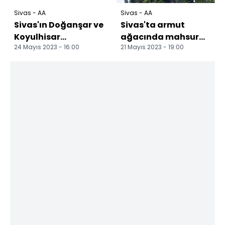
Sivas - AA
Sivas - AA
Sivas'ın Doğanşar ve
Sivas'ta armut
Koyulhisar
ağacında mahsur
24 Mayıs 2023 - 16:00
21 Mayıs 2023 - 19:00
ilçelerinde dolu etkili
kalan 2 ayı yavrusu
oldu
kurtarıldı