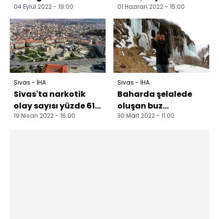
04 Eylül 2022 - 19:00
01 Haziran 2022 - 15:00
yükseldi
Sivas - İHA
Sivas - İHA
Sivas'ta narkotik
Baharda şelalede
olay sayısı yüzde 61
oluşan buz
19 Nisan 2022 - 16:00
30 Mart 2022 - 11:00
arttı Sivas'ta 2021
sarkıtları, turkuaza
yılında narkotik...
çalan rengiyle
büyüledi Si...