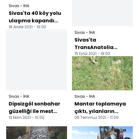
Sivas - İHA
Sivas'ta 40 köy yolu
ulaşıma kapandı
18 Aralık 2021 - 10:00
Sivas'ta şehir
Sivas - İHA
merkezine mevsimin
Sivas'ta
ilk...
TransAnatolia
15 Eylül 2021 - 19:00
heyecanı!
Sivas - İHA
Sivas - İHA
Dipsizgöl sonbahar
Mantar toplamaya
güzelliği ile mest
çıktı, yılanların
13 Ekim 2021 - 10:00
05 Temmuz 2021 - 11:00
ediyor Anadolu'nun
dansını görüntüledi
eşsiz güzellikleri...
Sivas'tın Doğanşar
i...