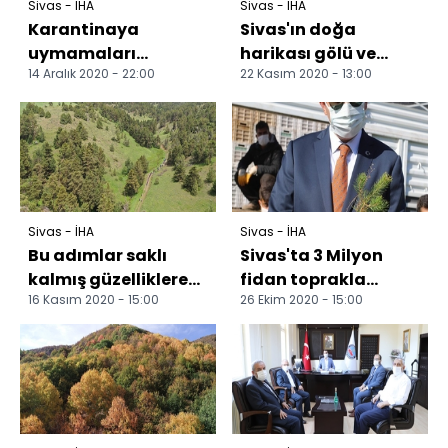
Sivas - İHA
Sivas - İHA
Karantinaya
Sivas'ın doğa
uymamaları
harikası gölü ve
14 Aralık 2020 - 22:00
22 Kasım 2020 - 13:00
pahalıya patladı
şelalesi tescillendi
Sivas'ın Avcıçayı
Dipsiz Göl ve
köyünde karantina...
Şelalesi...
Sivas - İHA
Sivas - İHA
Bu adımlar saklı
Sivas'ta 3 Milyon
kalmış güzelliklere
fidan toprakla
16 Kasım 2020 - 15:00
26 Ekim 2020 - 15:00
atılıyor Sivas'ta belli
buluştu, hedef 4
aralıklarla ya...
milyon fidan Sivas
Valisi...