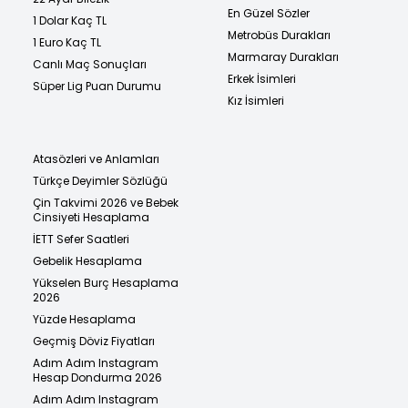
En Güzel Sözler
1 Dolar Kaç TL
Metrobüs Durakları
1 Euro Kaç TL
Marmaray Durakları
Canlı Maç Sonuçları
Erkek İsimleri
Süper Lig Puan Durumu
Kız İsimleri
Atasözleri ve Anlamları
Türkçe Deyimler Sözlüğü
Çin Takvimi 2026 ve Bebek
Cinsiyeti Hesaplama
İETT Sefer Saatleri
Gebelik Hesaplama
Yükselen Burç Hesaplama
2026
Yüzde Hesaplama
Geçmiş Döviz Fiyatları
Adım Adım Instagram
Hesap Dondurma 2026
Adım Adım Instagram