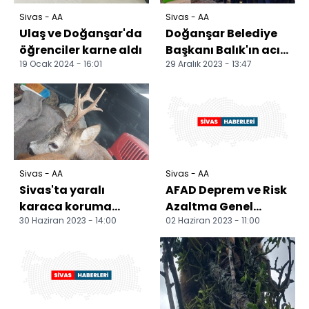
Sivas - AA
Sivas - AA
Ulaş ve Doğanşar'da
Doğanşar Belediye
öğrenciler karne aldı
Başkanı Balık'ın acı
19 Ocak 2024 - 16:01
29 Aralık 2023 - 13:47
günü
Sivas - AA
Sivas - AA
Sivas'ta yaralı
AFAD Deprem ve Risk
karaca koruma
Azaltma Genel
30 Haziran 2023 - 14:00
02 Haziran 2023 - 11:00
altına alındı
Müdürü Tatar,
kentsel dönüşümün
önemini v...