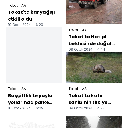
Tokat - AA
Tokat'ta kar yağışı
etkili oldu
10 Ocak 2024 - 16:29
Tokat - AA
Tokat'ta Hatipli
beldesinde doğal
09 Ocak 2024 - 14:44
gaz çalışmaları
başladı
Tokat - AA
Tokat - AA
Başçiftlik'te yayla
Tokat'ta kafe
yollarında parke
sahibinin tilkiye
10 Ocak 2024 - 16:09
09 Ocak 2024 - 14:23
çalışması başladı
poğaça ikramı
kamerada