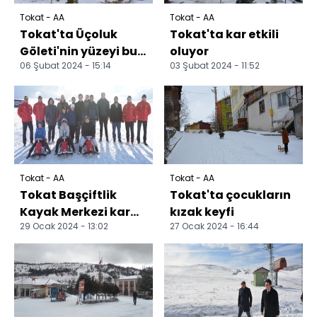
Tokat - AA
Tokat - AA
Tokat'ta Üçoluk
Tokat'ta kar etkili
Göleti'nin yüzeyi buz
oluyor
06 Şubat 2024 - 15:14
03 Şubat 2024 - 11:52
tuttu
Tokat - AA
Tokat - AA
Tokat Başçiftlik
Tokat'ta çocukların
Kayak Merkezi kar
kızak keyfi
29 Ocak 2024 - 13:02
27 Ocak 2024 - 16:44
yağışıyla irlikte
hizmete açıldı