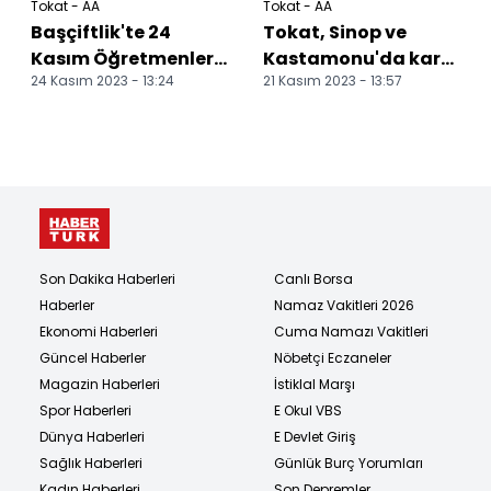
Tokat - AA
Tokat - AA
Başçiftlik'te 24
Tokat, Sinop ve
Kasım Öğretmenler
Kastamonu'da kar
24 Kasım 2023 - 13:24
21 Kasım 2023 - 13:57
Günü kutlandı
ve fırtına hayatı
olumsuz etkiliyor
Son Dakika Haberleri
Canlı Borsa
Haberler
Namaz Vakitleri 2026
Ekonomi Haberleri
Cuma Namazı Vakitleri
Güncel Haberler
Nöbetçi Eczaneler
Magazin Haberleri
İstiklal Marşı
Spor Haberleri
E Okul VBS
Dünya Haberleri
E Devlet Giriş
Sağlık Haberleri
Günlük Burç Yorumları
Kadın Haberleri
Son Depremler