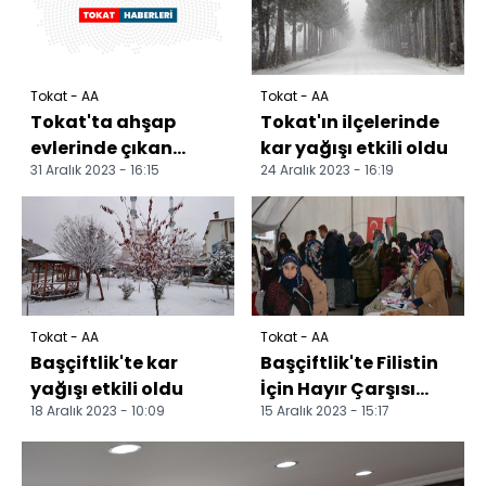
Tokat - AA
Tokat - AA
Tokat'ta ahşap
Tokat'ın ilçelerinde
evlerinde çıkan
kar yağışı etkili oldu
31 Aralık 2023 - 16:15
24 Aralık 2023 - 16:19
yangında mahsur
kalan çift
dumandan
etkilend...
Tokat - AA
Tokat - AA
Başçiftlik'te kar
Başçiftlik'te Filistin
yağışı etkili oldu
İçin Hayır Çarşısı
18 Aralık 2023 - 10:09
15 Aralık 2023 - 15:17
kuruldu