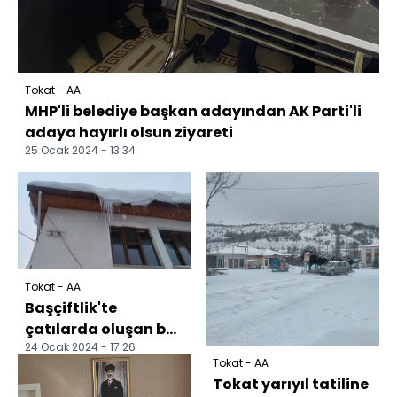
Tokat - AA
MHP'li belediye başkan adayından AK Parti'li
adaya hayırlı olsun ziyareti
25 Ocak 2024 - 13:34
Tokat - AA
Başçiftlik'te
çatılarda oluşan buz
24 Ocak 2024 - 17:26
sarkıtları
Tokat - AA
temizleniyor
Tokat yarıyıl tatiline