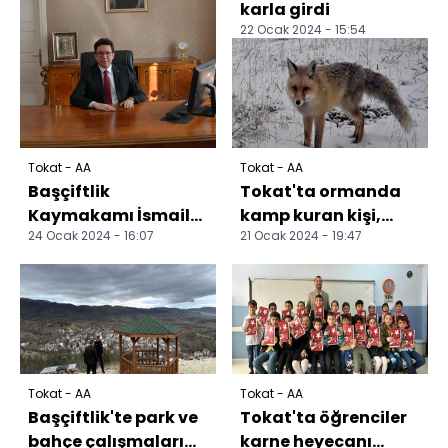
karla girdi
22 Ocak 2024 - 15:54
Tokat - AA
Tokat - AA
Başçiftlik
Tokat'ta ormanda
Kaymakamı İsmail
kamp kuran kişi,
24 Ocak 2024 - 16:07
21 Ocak 2024 - 19:47
Yüksel görevine
yanına gelen tilkiyi
başladı
besledi
Tokat - AA
Tokat - AA
Başçiftlik'te park ve
Tokat'ta öğrenciler
bahçe çalışmaları
karne heyecanı