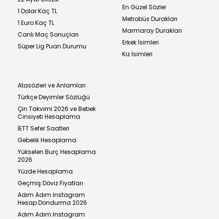
En Güzel Sözler
1 Dolar Kaç TL
Metrobüs Durakları
1 Euro Kaç TL
Marmaray Durakları
Canlı Maç Sonuçları
Erkek İsimleri
Süper Lig Puan Durumu
Kız İsimleri
Atasözleri ve Anlamları
Türkçe Deyimler Sözlüğü
Çin Takvimi 2026 ve Bebek
Cinsiyeti Hesaplama
İETT Sefer Saatleri
Gebelik Hesaplama
Yükselen Burç Hesaplama
2026
Yüzde Hesaplama
Geçmiş Döviz Fiyatları
Adım Adım Instagram
Hesap Dondurma 2026
Adım Adım Instagram