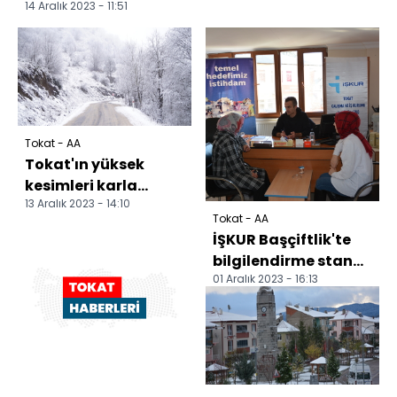
14 Aralık 2023 - 11:51
Tokat - AA
Tokat'ın yüksek
kesimleri karla
13 Aralık 2023 - 14:10
kaplandı
Tokat - AA
İŞKUR Başçiftlik'te
bilgilendirme standı
01 Aralık 2023 - 16:13
açtı