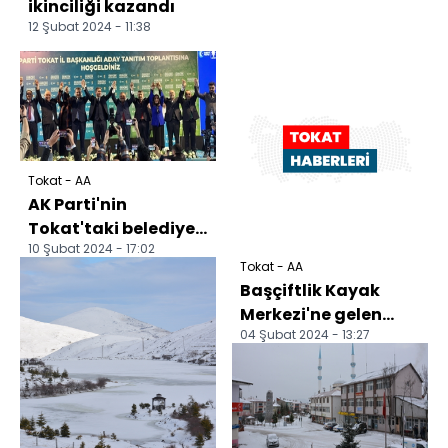
ikinciliği kazandı
12 Şubat 2024 - 11:38
Tokat - AA
AK Parti'nin
Tokat'taki belediye
10 Şubat 2024 - 17:02
başkan adayları
Tokat - AA
tanıtıldı
Başçiftlik Kayak
Merkezi'ne gelen
04 Şubat 2024 - 13:27
çocuklar kızakla
kayarak eğlendi