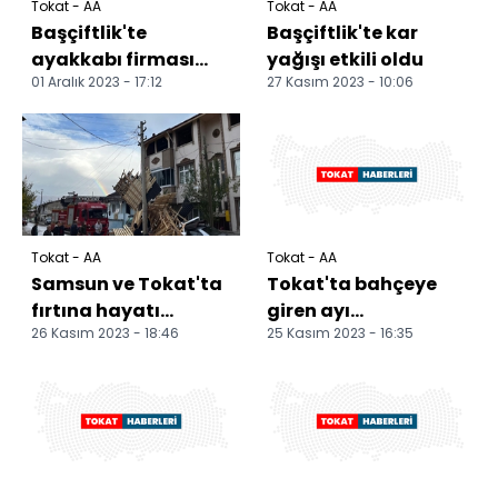
Tokat - AA
Tokat - AA
Başçiftlik'te
Başçiftlik'te kar
ayakkabı firması
yağışı etkili oldu
01 Aralık 2023 - 17:12
27 Kasım 2023 - 10:06
işbaşı eğitim
programı
kapsamında 5 kişiye
e...
Tokat - AA
Tokat - AA
Samsun ve Tokat'ta
Tokat'ta bahçeye
fırtına hayatı
giren ayı
26 Kasım 2023 - 18:46
25 Kasım 2023 - 16:35
olumsuz etkiledi
fotokapanla
görüntülendi