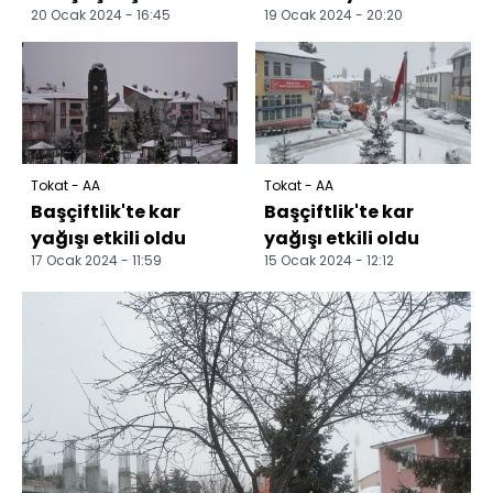
20 Ocak 2024 - 16:45
19 Ocak 2024 - 20:20
devam ediyor
yaşadı
Tokat - AA
Tokat - AA
Başçiftlik'te kar
Başçiftlik'te kar
yağışı etkili oldu
yağışı etkili oldu
17 Ocak 2024 - 11:59
15 Ocak 2024 - 12:12