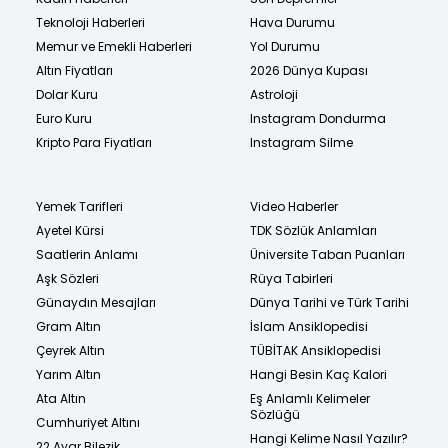
Teknoloji Haberleri
Hava Durumu
Memur ve Emekli Haberleri
Yol Durumu
Altın Fiyatları
2026 Dünya Kupası
Dolar Kuru
Astroloji
Euro Kuru
Instagram Dondurma
Kripto Para Fiyatları
Instagram Silme
Yemek Tarifleri
Video Haberler
Ayetel Kürsi
TDK Sözlük Anlamları
Saatlerin Anlamı
Üniversite Taban Puanları
Aşk Sözleri
Rüya Tabirleri
Günaydın Mesajları
Dünya Tarihi ve Türk Tarihi
Gram Altın
İslam Ansiklopedisi
Çeyrek Altın
TÜBİTAK Ansiklopedisi
Yarım Altın
Hangi Besin Kaç Kalori
Ata Altın
Eş Anlamlı Kelimeler
Sözlüğü
Cumhuriyet Altını
Hangi Kelime Nasıl Yazılır?
22 Ayar Bilezik