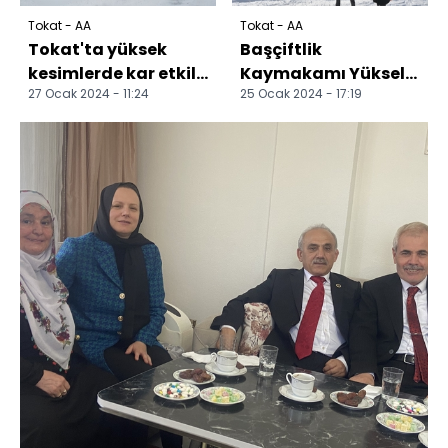
Tokat - AA
Tokat - AA
Tokat'ta yüksek
Başçiftlik
kesimlerde kar etkili
Kaymakamı Yüksel,
27 Ocak 2024 - 11:24
25 Ocak 2024 - 17:19
oldu
kayak merkezinde
incelemelerde
bulundu