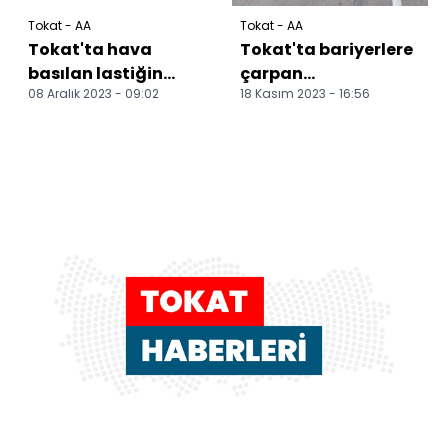
Tokat - AA
Tokat - AA
Tokat'ta hava
Tokat'ta bariyerlere
basılan lastiğin
çarpan
08 Aralık 2023 - 09:02
18 Kasım 2023 - 16:56
patlaması sonucu
otomobildeki 2 kişi
bir kişi yaralandı
yaralandı