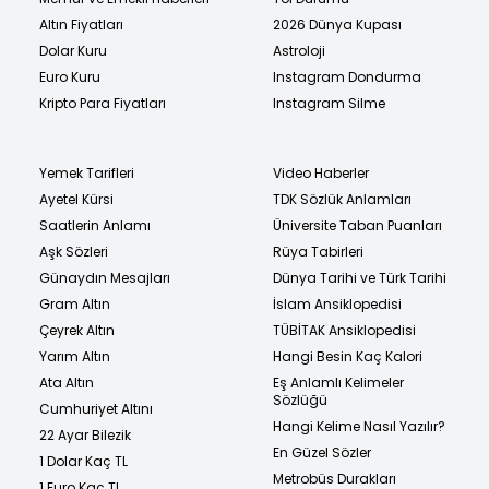
Altın Fiyatları
2026 Dünya Kupası
Dolar Kuru
Astroloji
Euro Kuru
Instagram Dondurma
Kripto Para Fiyatları
Instagram Silme
Yemek Tarifleri
Video Haberler
Ayetel Kürsi
TDK Sözlük Anlamları
Saatlerin Anlamı
Üniversite Taban Puanları
Aşk Sözleri
Rüya Tabirleri
Günaydın Mesajları
Dünya Tarihi ve Türk Tarihi
Gram Altın
İslam Ansiklopedisi
Çeyrek Altın
TÜBİTAK Ansiklopedisi
Yarım Altın
Hangi Besin Kaç Kalori
Ata Altın
Eş Anlamlı Kelimeler
Sözlüğü
Cumhuriyet Altını
Hangi Kelime Nasıl Yazılır?
22 Ayar Bilezik
En Güzel Sözler
1 Dolar Kaç TL
Metrobüs Durakları
1 Euro Kaç TL