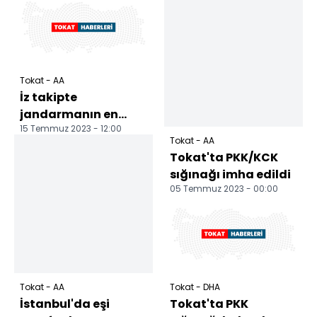
Tokat - AA
İz takipte
jandarmanın en
15 Temmuz 2023 - 12:00
büyük yardımcısı
Tokat - AA
hassas burun "Tank"
Tokat'ta PKK/KCK
sığınağı imha edildi
05 Temmuz 2023 - 00:00
Tokat - AA
Tokat - DHA
İstanbul'da eşi
Tokat'ta PKK