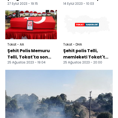
27 Eylül 2023 - 19:15
14 Eylül 2023 - 10:03
kontrol altına alındı
yolunda asfalt
çalışması
tamamlandı
Tokat - AA
Tokat - DHA
Şehit Polis Memuru
Şehit polis Telli,
Telli, Tokat'ta son
memleketi Tokat'ta
25 Ağustos 2023 - 19:04
25 Ağustos 2023 - 20:00
yolculuğuna
son yolculuğuna
uğurlandı
uğurlandı