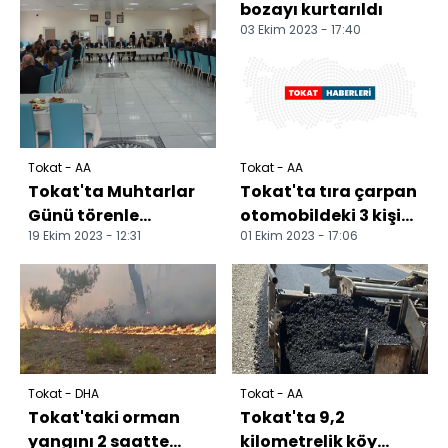
bozayı kurtarıldı
03 Ekim 2023 - 17:40
Tokat - AA
Tokat - AA
Tokat'ta Muhtarlar
Tokat'ta tıra çarpan
Günü törenle
otomobildeki 3 kişi
19 Ekim 2023 - 12:31
01 Ekim 2023 - 17:06
kutlandı
öldü
Tokat - DHA
Tokat - AA
Tokat'taki orman
Tokat'ta 9,2
yangını 2 saatte
kilometrelik köy