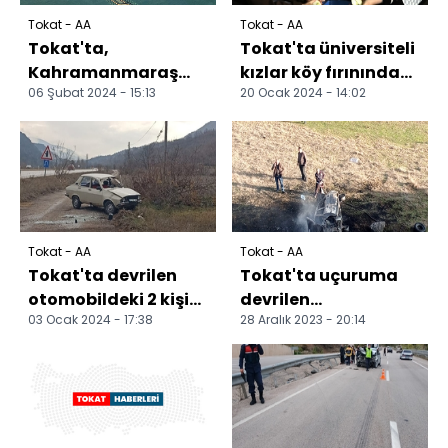
Tokat - AA
Tokat - AA
Tokat'ta,
Tokat'ta üniversiteli
Kahramanmaraş
kızlar köy fırınında
06 Şubat 2024 - 15:13
20 Ocak 2024 - 14:02
merkezli
"soğanlı pağaç"
depremlerde
yaptı
hayatını
kaybedenler anıldı
Tokat - AA
Tokat - AA
Tokat'ta devrilen
Tokat'ta uçuruma
otomobildeki 2 kişi
devrilen
03 Ocak 2024 - 17:38
28 Aralık 2023 - 20:14
yaralandı
otomobildeki 3 kişi
yaralandı