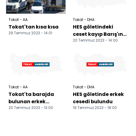
Tokat - AA
Tokat - DHA
Tokat'tan kısa kısa
HES göletindeki
29 Temmuz 2023 - 14:01
ceset kayıp Barış'ın
20 Temmuz 2023 - 14:00
çıktı
Tokat - AA
Tokat - DHA
Tokat'ta barajda
HES göletinde erkek
bulunan erkek
cesedi bulundu
20 Temmuz 2023 - 13:00
19 Temmuz 2023 - 18:00
cesedinin kimliği
tespit edildi