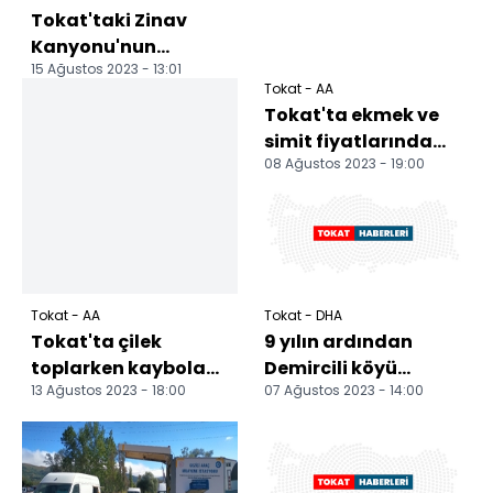
Tokat'taki Zinav
Kanyonu'nun
15 Ağustos 2023 - 13:01
turizme
Tokat - AA
kazandırılması
Tokat'ta ekmek ve
planlanıyor
simit fiyatlarında
08 Ağustos 2023 - 19:00
düzenlemeye gidildi
Tokat - AA
Tokat - DHA
Tokat'ta çilek
9 yılın ardından
toplarken kaybolan
Demircili köyü
13 Ağustos 2023 - 18:00
07 Ağustos 2023 - 14:00
kadın jandarma
yeniden belde oldu
ekiplerince bulundu