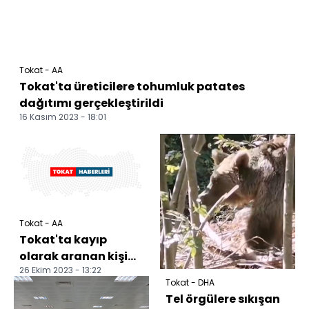
Tokat - AA
Tokat'ta üreticilere tohumluk patates
dağıtımı gerçekleştirildi
16 Kasım 2023 - 18:01
Tokat - AA
Tokat'ta kayıp
olarak aranan kişi
26 Ekim 2023 - 13:22
ormanlık alanda ölü
Tokat - DHA
bulundu
Tel örgülere sıkışan