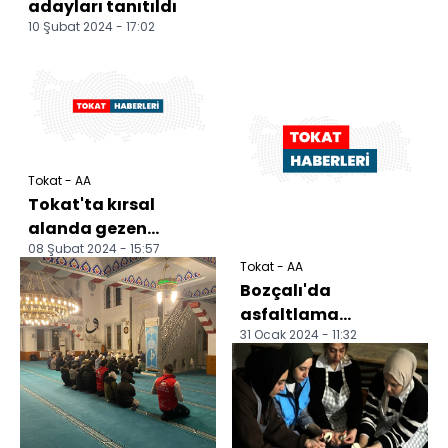
adayları tanıtıldı
10 Şubat 2024 - 17:02
Tokat - AA
Tokat'ta kırsal
alanda gezen
08 Şubat 2024 - 15:57
karacalar
Tokat - AA
görüntülendi
Bozçalı'da
asfaltlama
31 Ocak 2024 - 11:32
çalışmaları
tamamlandı