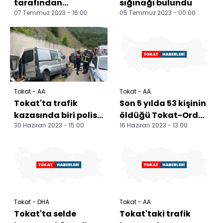
tarafından
sığınağı bulundu
07 Temmuz 2023 - 16:00
05 Temmuz 2023 - 00:00
öldürülen kadın ve
annesinin
cenazeleri, Tokat't...
Tokat - AA
Tokat - AA
Tokat'ta trafik
Son 5 yılda 53 kişinin
kazasında biri polis
öldüğü Tokat-Ordu
30 Haziran 2023 - 15:00
16 Haziran 2023 - 13:00
memuru 6 kişi
kara yolunda hız
yaralandı
denetimi artırıld...
Tokat - DHA
Tokat - AA
Tokat'ta selde
Tokat'taki trafik