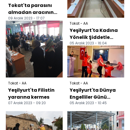
Tokat'ta parasını
almadan aracının
09 Aralık 2023 - 17:07
satış belgesini
Tokat - AA
imzalayan kişi
Yeşilyurt'ta Kadına
dolandırı...
Yönelik Şiddetle
05 Aralık 2023 - 16:04
Mücadele Toplantısı
düzenlendi
Tokat - AA
Tokat - AA
Yeşilyurt'ta Filistin
Yeşilyurt'ta Dünya
yararına kermes
Engelliler Günü
07 Aralık 2023 - 09:20
05 Aralık 2023 - 10:45
kutlandı