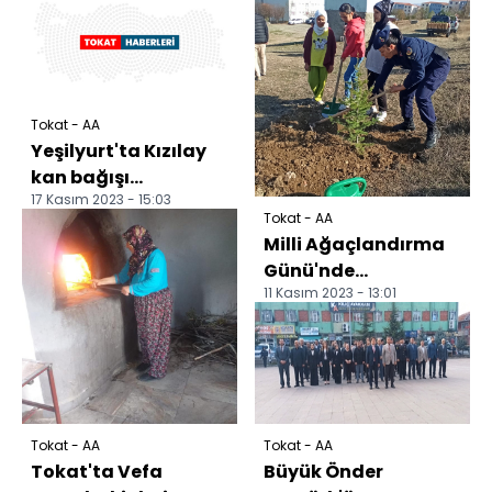
Tokat - AA
Yeşilyurt'ta Kızılay
kan bağışı
17 Kasım 2023 - 15:03
kampanyası
Tokat - AA
başlattı
Milli Ağaçlandırma
Günü'nde
11 Kasım 2023 - 13:01
Yeşilyurt'ta 111 fidan
dikildi
Tokat - AA
Tokat - AA
Tokat'ta Vefa
Büyük Önder