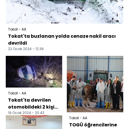
Tokat - AA
Tokat'ta buzlanan yolda cenaze nakil aracı
devrildi
22 Ocak 2024 - 12:36
Tokat - AA
Tokat'ta devrilen
otomobildeki 2 kişi
19 Ocak 2024 - 20:43
yaralandı
Tokat - AA
TOGÜ öğrencilerine