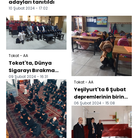
adayları tanıtıldı
10 Şubat 2024 - 17:02
Tokat - AA
Tokat'ta, Dünya
Sigarayı Bırakma
09 Şubat 2024 - 16:31
Günü dolayısıyla
Tokat - AA
seminer düzenlendi
Yeşilyurt'ta 6 Şubat
depremlerinin birinci
06 Şubat 2024 - 15:08
yılında okullarda
deprem tatbika...