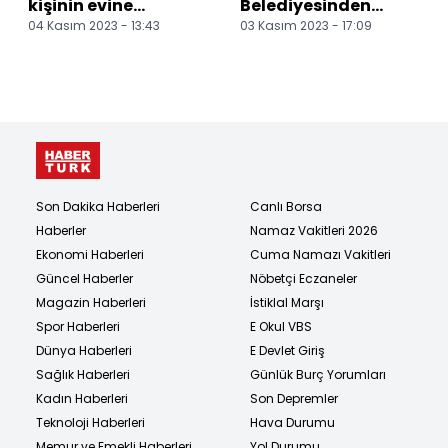
kişinin evine
Belediyesinden
04 Kasım 2023 - 13:43
03 Kasım 2023 - 17:09
belediye ve
çiftçilere 20 ton arpa
hayırseverler
tohumu desteği
tarafından yeni...
Son Dakika Haberleri
Canlı Borsa
Haberler
Namaz Vakitleri 2026
Ekonomi Haberleri
Cuma Namazı Vakitleri
Güncel Haberler
Nöbetçi Eczaneler
Magazin Haberleri
İstiklal Marşı
Spor Haberleri
E Okul VBS
Dünya Haberleri
E Devlet Giriş
Sağlık Haberleri
Günlük Burç Yorumları
Kadın Haberleri
Son Depremler
Teknoloji Haberleri
Hava Durumu
Memur ve Emekli Haberleri
Yol Durumu