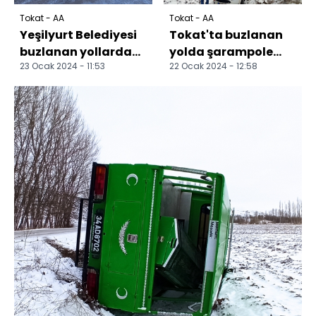
Tokat - AA
Tokat - AA
Yeşilyurt Belediyesi
Tokat'ta buzlanan
buzlanan yollarda
yolda şarampole
23 Ocak 2024 - 11:53
22 Ocak 2024 - 12:58
tuzlama çalışması
devrilen
yaptı
otomobildeki çocuk
yaralandı