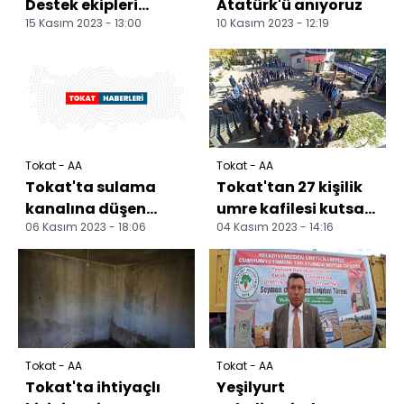
Destek ekipleri
Atatürk'ü anıyoruz
15 Kasım 2023 - 13:00
10 Kasım 2023 - 12:19
ihtiyaç sahiplerinin
yardımına koşuyor
Tokat - AA
Tokat - AA
Tokat'ta sulama
Tokat'tan 27 kişilik
kanalına düşen
umre kafilesi kutsal
06 Kasım 2023 - 18:06
04 Kasım 2023 - 14:16
otomobildeki 2 kişi
topraklara
yaralandı
uğurlandı
Tokat - AA
Tokat - AA
Tokat'ta ihtiyaçlı
Yeşilyurt