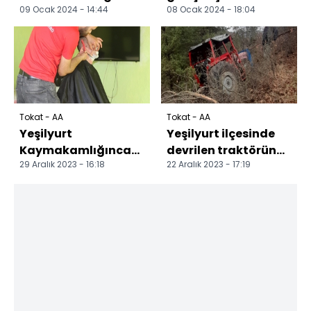
09 Ocak 2024 - 14:44
08 Ocak 2024 - 18:04
gaz çalışmaları
başladı
başladı
Tokat - AA
Tokat - AA
Yeşilyurt
Yeşilyurt ilçesinde
Kaymakamlığınca
devrilen traktörün
29 Aralık 2023 - 16:18
22 Aralık 2023 - 17:19
bakıma muhtaçlar
sürücüsü yaralandı
için kuaför hizmeti
başlatıldı