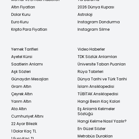
Altın Fiyatları
2026 Dünya Kupası
Dolar Kuru
Astroloji
Euro Kuru
Instagram Dondurma
Kripto Para Fiyatları
Instagram Silme
Yemek Tarifleri
Video Haberler
Ayetel Kürsi
TDK Sözlük Anlamları
Saatlerin Anlamı
Üniversite Taban Puanları
Aşk Sözleri
Rüya Tabirleri
Günaydın Mesajları
Dünya Tarihi ve Türk Tarihi
Gram Altın
İslam Ansiklopedisi
Çeyrek Altın
TÜBİTAK Ansiklopedisi
Yarım Altın
Hangi Besin Kaç Kalori
Ata Altın
Eş Anlamlı Kelimeler
Sözlüğü
Cumhuriyet Altını
Hangi Kelime Nasıl Yazılır?
22 Ayar Bilezik
En Güzel Sözler
1 Dolar Kaç TL
Metrobüs Durakları
1 Euro Kaç TL