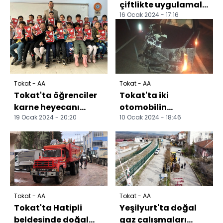
çiftlikte uygulamalı
16 Ocak 2024 - 17:16
eğitim verildi
Tokat - AA
Tokat - AA
Tokat'ta öğrenciler
Tokat'ta iki
karne heyecanı
otomobilin
19 Ocak 2024 - 20:20
10 Ocak 2024 - 18:46
yaşadı
çarpışması sonucu 4
kişi yaralandı
Tokat - AA
Tokat - AA
Tokat'ta Hatipli
Yeşilyurt'ta doğal
beldesinde doğal
gaz çalışmaları