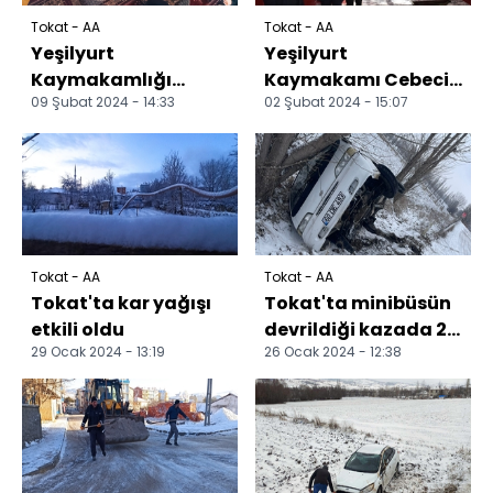
Tokat - AA
Tokat - AA
Yeşilyurt
Yeşilyurt
Kaymakamlığı
Kaymakamı Cebeci,
09 Şubat 2024 - 14:33
02 Şubat 2024 - 15:07
"asrın felaketi"nde
okullardaki
ölenler için Kur'an
çalışmaları inceledi
okuttu
Tokat - AA
Tokat - AA
Tokat'ta kar yağışı
Tokat'ta minibüsün
etkili oldu
devrildiği kazada 2
29 Ocak 2024 - 13:19
26 Ocak 2024 - 12:38
kişi yaralandı