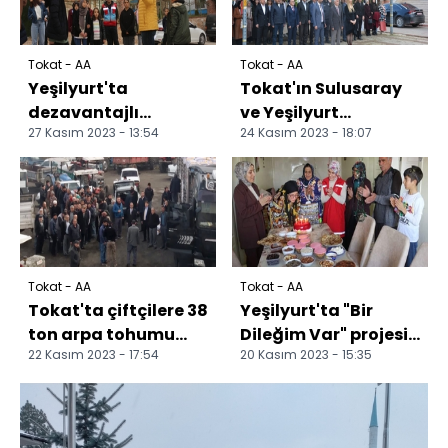
Tokat - AA
Tokat - AA
Yeşilyurt'ta
Tokat'ın Sulusaray
dezavantajlı
ve Yeşilyurt
27 Kasım 2023 - 13:54
24 Kasım 2023 - 18:07
öğrenciler için gezi
ilçelerinde
düzenlendi
Öğretmenler Günü
kutlandı
Tokat - AA
Tokat - AA
Tokat'ta çiftçilere 38
Yeşilyurt'ta "Bir
ton arpa tohumu
Dileğim Var" projesi
22 Kasım 2023 - 17:54
20 Kasım 2023 - 15:35
dağıtıldı
kapsamında sürpriz
doğum günü
yapıld...