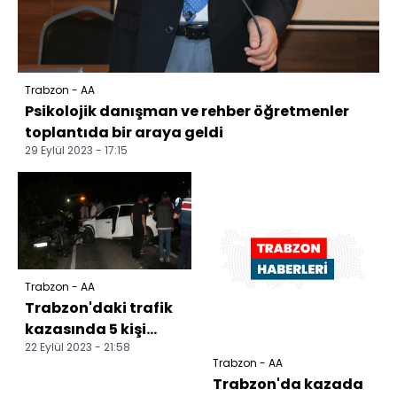
Trabzon - AA
Psikolojik danışman ve rehber öğretmenler
toplantıda bir araya geldi
29 Eylül 2023 - 17:15
Trabzon - AA
Trabzon'daki trafik
kazasında 5 kişi
22 Eylül 2023 - 21:58
yaralandı
Trabzon - AA
Trabzon'da kazada