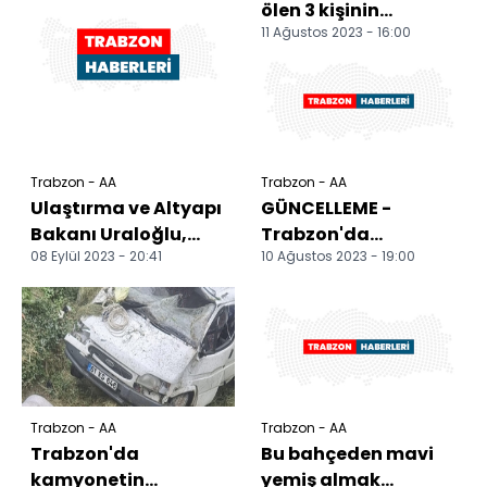
ölen 3 kişinin
11 Ağustos 2023 - 16:00
cenazeleri
defnedildi
Trabzon - AA
Trabzon - AA
Ulaştırma ve Altyapı
GÜNCELLEME -
Bakanı Uraloğlu,
Trabzon'da
08 Eylül 2023 - 20:41
10 Ağustos 2023 - 19:00
Trabzon'da
kamyonetin
ziyaretlerde bulundu
şarampole
devrilmesi sonucu 3
kişi öldü
Trabzon - AA
Trabzon - AA
Trabzon'da
Bu bahçeden mavi
kamyonetin
yemiş almak