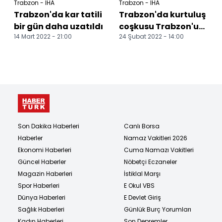
Trabzon - İHA
Trabzon - İHA
Trabzon'da kar tatili
Trabzon'da kurtuluş
bir gün daha uzatıldı
coşkusu Trabzon'un
14 Mart 2022 - 21:00
24 Şubat 2022 - 14:00
düşman işgalinden
kurtuluşunun 104....
Son Dakika Haberleri
Canlı Borsa
Haberler
Namaz Vakitleri 2026
Ekonomi Haberleri
Cuma Namazı Vakitleri
Güncel Haberler
Nöbetçi Eczaneler
Magazin Haberleri
İstiklal Marşı
Spor Haberleri
E Okul VBS
Dünya Haberleri
E Devlet Giriş
Sağlık Haberleri
Günlük Burç Yorumları
Kadın Haberleri
Son Depremler