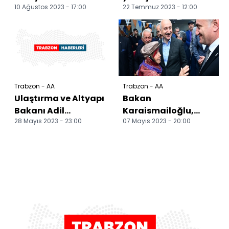
10 Ağustos 2023 - 17:00
22 Temmuz 2023 - 12:00
şarampole
isteyenler ürünleri
devrilmesi sonucu 2
kendileri topluyor
kişi öldü
Trabzon - AA
Trabzon - AA
Ulaştırma ve Altyapı
Bakan
Bakanı Adil
Karaismailoğlu,
28 Mayıs 2023 - 23:00
07 Mayıs 2023 - 20:00
Karaismailoğlu'ndan
Hayrat ilçesinde
seçim
çeşitli programlara
değerlendirmesi:
katıldı: