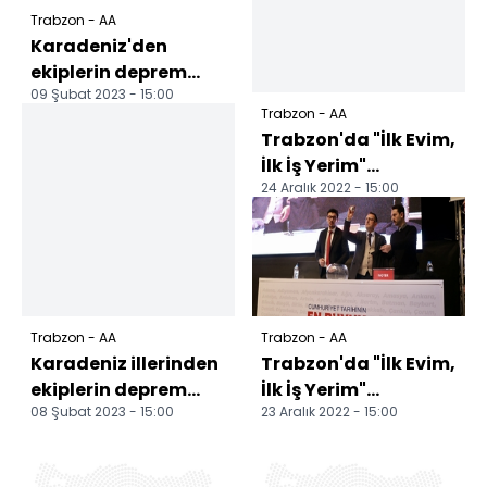
Trabzon - AA
Karadeniz'den
ekiplerin deprem
09 Şubat 2023 - 15:00
bölgesine sevki
Trabzon - AA
dördüncü günde de
Trabzon'da "İlk Evim,
sürüyor
İlk İş Yerim"
24 Aralık 2022 - 15:00
projesinin kura
çekilişine devam
edildi
Trabzon - AA
Trabzon - AA
Karadeniz illerinden
Trabzon'da "İlk Evim,
ekiplerin deprem
İlk İş Yerim"
08 Şubat 2023 - 15:00
23 Aralık 2022 - 15:00
bölgesine sevki
projesiyle yapılacak
sürüyor
konutlar için kura...