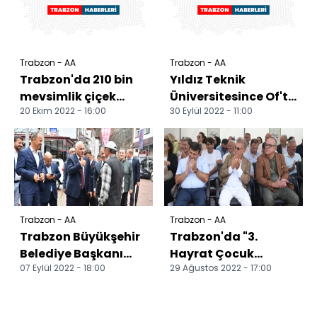
Trabzon - AA
Trabzon - AA
Trabzon'da 210 bin
Yıldız Teknik
mevsimlik çiçek
Üniversitesince Of'ta
20 Ekim 2022 - 16:00
30 Eylül 2022 - 11:00
dikildi
bilişim sınıfı
oluşturuldu
Trabzon - AA
Trabzon - AA
Trabzon Büyükşehir
Trabzon'da "3.
Belediye Başkanı
Hayrat Çocuk
07 Eylül 2022 - 18:00
29 Ağustos 2022 - 17:00
Zorluoğlu,
Şenliği" düzenlendi
Çaykara'da
incelemelerde bul...