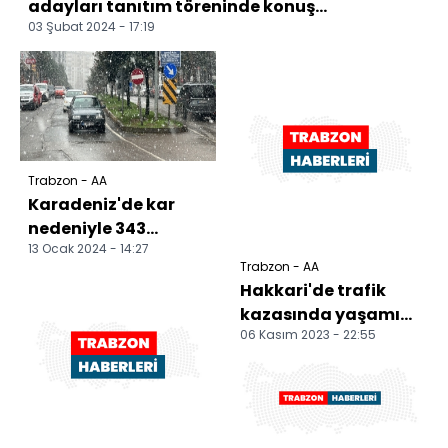
adayları tanıtım töreninde konuş...
03 Şubat 2024 - 17:19
Trabzon - AA
Karadeniz'de kar
nedeniyle 343
13 Ocak 2024 - 14:27
yerleşim yerine
Trabzon - AA
ulaşım
Hakkari'de trafik
sağlanamıyor
kazasında yaşamını
06 Kasım 2023 - 22:55
yitiren polis memuru
son yolculuğuna u...