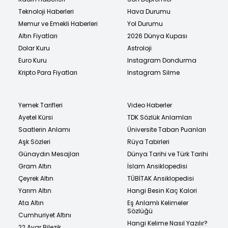
Teknoloji Haberleri
Hava Durumu
Memur ve Emekli Haberleri
Yol Durumu
Altın Fiyatları
2026 Dünya Kupası
Dolar Kuru
Astroloji
Euro Kuru
Instagram Dondurma
Kripto Para Fiyatları
Instagram Silme
Yemek Tarifleri
Video Haberler
Ayetel Kürsi
TDK Sözlük Anlamları
Saatlerin Anlamı
Üniversite Taban Puanları
Aşk Sözleri
Rüya Tabirleri
Günaydın Mesajları
Dünya Tarihi ve Türk Tarihi
Gram Altın
İslam Ansiklopedisi
Çeyrek Altın
TÜBİTAK Ansiklopedisi
Yarım Altın
Hangi Besin Kaç Kalori
Ata Altın
Eş Anlamlı Kelimeler
Sözlüğü
Cumhuriyet Altını
Hangi Kelime Nasıl Yazılır?
22 Ayar Bilezik