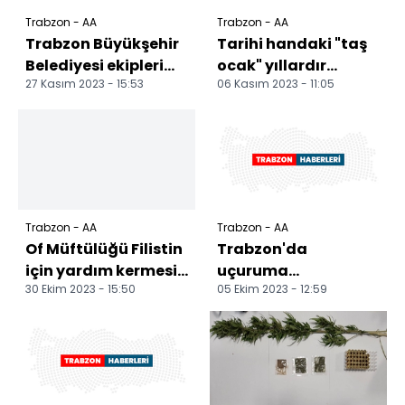
Trabzon - AA
Trabzon - AA
Trabzon Büyükşehir
Tarihi handaki "taş
Belediyesi ekipleri
ocak" yıllardır
27 Kasım 2023 - 15:53
06 Kasım 2023 - 11:05
fırtına nedeniyle 318
misafirleri için
ihbara müdahal...
yanıyor
Trabzon - AA
Trabzon - AA
Of Müftülüğü Filistin
Trabzon'da
için yardım kermesi
uçuruma
30 Ekim 2023 - 15:50
05 Ekim 2023 - 12:59
düzenledi
yuvarlanan
minibüsteki 1 kişi
öldü, 1 kişi yaralandı