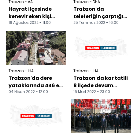
Trabzon - AA
Trabzon - DHA
Hayrat ilçesinde
Trabzon'da
kenevir eken kişi
teleferiğin çarptığı
16 Ağustos 2022 - 11:00
25 Temmuz 2022 - 16:00
yakalandı
kadın öldü
Trabzon - İHA
Trabzon - İHA
Trabzon'da dere
Trabzon'da kar tatili
yataklarında 446 ev
8 ilçede devam
04 Nisan 2022 - 12:00
15 Mart 2022 - 23:00
sel ve taşkın riski
ediyor
altında Hava sıcakl...