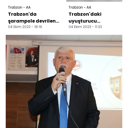
Trabzon - AA
Trabzon - AA
Trabzon'da
Trabzon'daki
şarampole devrilen
uyuşturucu
04 Ekim 2023 - 18:19
04 Ekim 2023 - 11:33
kamyonun sürücüsü
operasyonunda 4
öldü
kişi gözaltına alındı