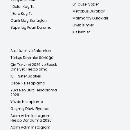
En Güzel Sözler
1 Dolar Kaç TL
Metrobüs Durakları
1 Euro Kaç TL
Marmaray Durakları
Canlı Maç Sonuçları
Erkek İsimleri
Süper Lig Puan Durumu
Kız İsimleri
Atasözleri ve Anlamları
Türkçe Deyimler Sözlüğü
Çin Takvimi 2026 ve Bebek
Cinsiyeti Hesaplama
İETT Sefer Saatleri
Gebelik Hesaplama
Yükselen Burç Hesaplama
2026
Yüzde Hesaplama
Geçmiş Döviz Fiyatları
Adım Adım Instagram
Hesap Dondurma 2026
Adım Adım Instagram