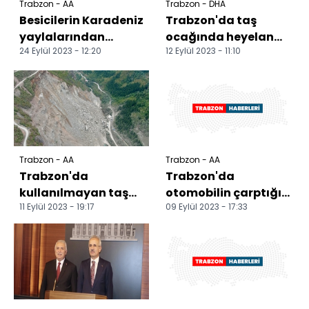
Trabzon - AA
Trabzon - DHA
Besicilerin Karadeniz
Trabzon'da taş
yaylalarından
ocağında heyelan
24 Eylül 2023 - 12:20
12 Eylül 2023 - 11:10
dönüş yolculuğu
kamerada
renkli görüntülere
sahn...
Trabzon - AA
Trabzon - AA
Trabzon'da
Trabzon'da
kullanılmayan taş
otomobilin çarptığı
11 Eylül 2023 - 19:17
09 Eylül 2023 - 17:33
ocağında çökme
yaya öldü
meydana geldi