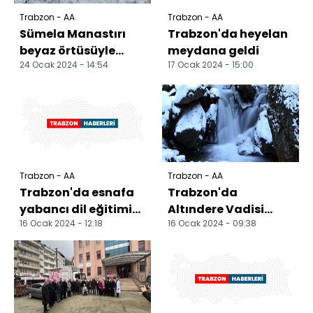
Trabzon - AA
Trabzon - AA
Sümela Manastırı
Trabzon'da heyelan
beyaz örtüsüyle
meydana geldi
24 Ocak 2024 - 14:54
17 Ocak 2024 - 15:00
görüntülendi
Trabzon - AA
Trabzon - AA
Trabzon'da esnafa
Trabzon'da
yabancı dil eğitimi
Altındere Vadisi
16 Ocak 2024 - 12:18
16 Ocak 2024 - 09:38
veriliyor
karla kaplandı