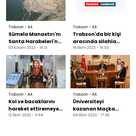
Trabzon - AA
Trabzon - AA
Sümela Manastırı'nı
Trabzon'da bir kişi
Santa Harabeleri'ne
aracında silahla
03 Kasım 2023 - 14:31
16 Ekim 2023 - 14:03
kadar bağlayacak
vurulmuş halde ölü
yoldaki çalışmalar...
bulundu
Trabzon - AA
Trabzon - AA
Kol ve bacaklarını
Üniversiteyi
hareket ettiremeyen
kazanan Maçka
12 Ekim 2023 - 11:44
04 Ekim 2023 - 17:36
kazazede 4 aylık
Belediye Başkanı
fizik tedaviyle aya...
Koçhan, KTÜ
Rektörünü ziyaret e...