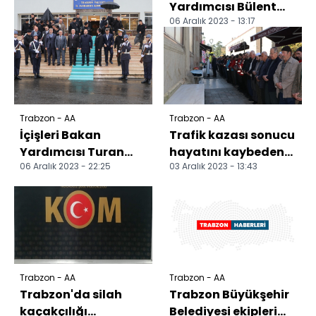
Yardımcısı Bülent
06 Aralık 2023 - 13:17
Turan, şehit Eren
Bülbül'ün kabrini
ziyare...
Trabzon - AA
Trabzon - AA
İçişleri Bakan
Trafik kazası sonucu
Yardımcısı Turan
hayatını kaybeden
06 Aralık 2023 - 22:25
03 Aralık 2023 - 13:43
Trabzon'da konuştu:
UMKE personelinin
cenazesi defnedild...
Trabzon - AA
Trabzon - AA
Trabzon'da silah
Trabzon Büyükşehir
kaçakçılığı
Belediyesi ekipleri