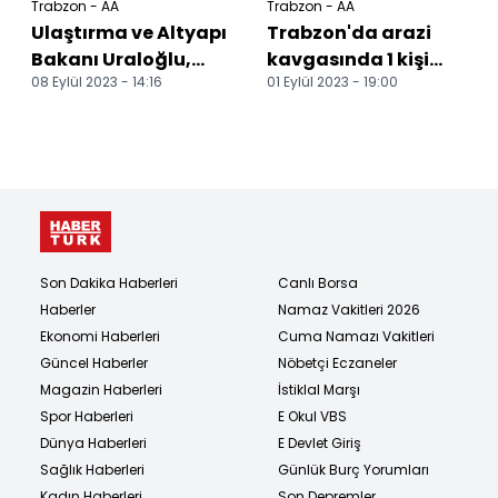
Trabzon - AA
Trabzon - AA
Ulaştırma ve Altyapı
Trabzon'da arazi
Bakanı Uraloğlu,
kavgasında 1 kişi
08 Eylül 2023 - 14:16
01 Eylül 2023 - 19:00
Trabzon'da konuştu:
öldü
Son Dakika Haberleri
Canlı Borsa
Haberler
Namaz Vakitleri 2026
Ekonomi Haberleri
Cuma Namazı Vakitleri
Güncel Haberler
Nöbetçi Eczaneler
Magazin Haberleri
İstiklal Marşı
Spor Haberleri
E Okul VBS
Dünya Haberleri
E Devlet Giriş
Sağlık Haberleri
Günlük Burç Yorumları
Kadın Haberleri
Son Depremler