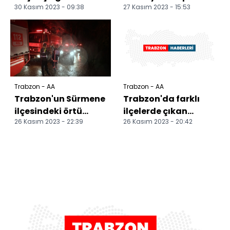
30 Kasım 2023 - 09:38
27 Kasım 2023 - 15:53
operasyonunda 3
fırtına nedeniyle 318
kişi yakalandı
ihbara müdahal...
Trabzon - AA
Trabzon - AA
Trabzon'un Sürmene
Trabzon'da farklı
ilçesindeki örtü
ilçelerde çıkan
26 Kasım 2023 - 22:39
26 Kasım 2023 - 20:42
yangını kontrol
orman ve örtü
altına alındı
yangınlarına
müdahale edili...