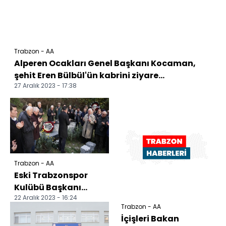
Trabzon - AA
Alperen Ocakları Genel Başkanı Kocaman,
şehit Eren Bülbül'ün kabrini ziyare...
27 Aralık 2023 - 17:38
Trabzon - AA
Eski Trabzonspor
Kulübü Başkanı
22 Aralık 2023 - 16:24
Özkan Sümer,
Trabzon - AA
mezarı başında
İçişleri Bakan
anıldı