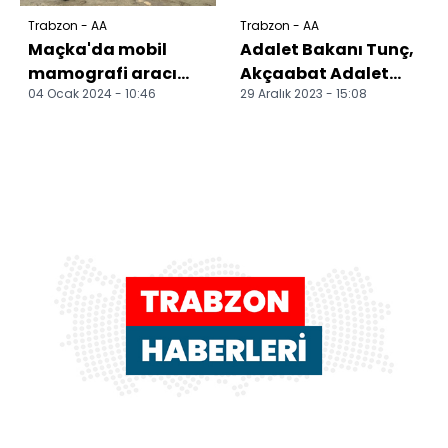
Trabzon - AA
Trabzon - AA
Maçka'da mobil
Adalet Bakanı Tunç,
mamografi aracı
Akçaabat Adalet
04 Ocak 2024 - 10:46
29 Aralık 2023 - 15:08
hizmet vermeye
Sarayı'nın temel
başladı
atma töreninde
konuştu...