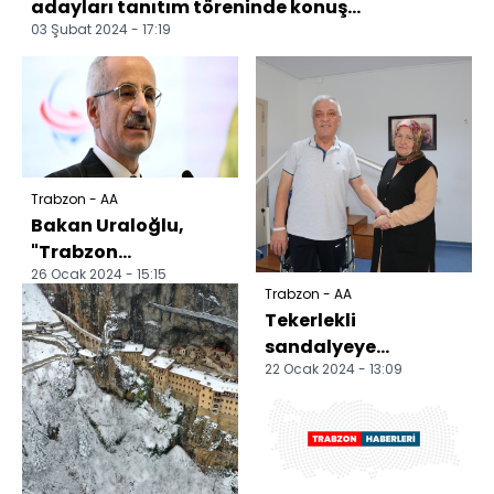
adayları tanıtım töreninde konuş...
03 Şubat 2024 - 17:19
Trabzon - AA
Bakan Uraloğlu,
"Trabzon
26 Ocak 2024 - 15:15
Sürdürülebilir
Trabzon - AA
Kentsel Ulaşım Planı
Tekerlekli
Projesi" topla...
sandalyeye
22 Ocak 2024 - 13:09
mahkum olan SCA
hastası 11 yıl sonra
yeniden yürüdü