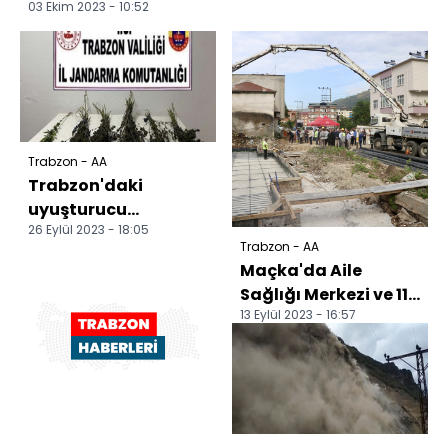
03 Ekim 2023 - 10:52
Trabzon - AA
Trabzon'daki
uyuşturucu
26 Eylül 2023 - 18:05
operasyonunda 2
Trabzon - AA
şüpheli gözaltına
Maçka'da Aile
alındı
Sağlığı Merkezi ve 112
13 Eylül 2023 - 16:57
Acil İstasyonu'nun
temeli törenle atıl...