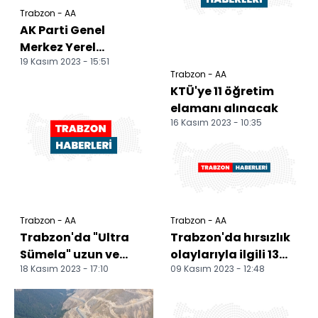
Trabzon - AA
AK Parti Genel
Merkez Yerel
19 Kasım 2023 - 15:51
Yönetimler Başkan
Trabzon - AA
Yardımcısı
KTÜ'ye 11 öğretim
Köseoğlu'ndan
elamanı alınacak
kadı...
16 Kasım 2023 - 10:35
Trabzon - AA
Trabzon - AA
Trabzon'da "Ultra
Trabzon'da hırsızlık
Sümela" uzun ve
olaylarıyla ilgili 13
18 Kasım 2023 - 17:10
09 Kasım 2023 - 12:48
orta mesafe patika
şüpheli gözaltına
yarışları yapıldı
alındı