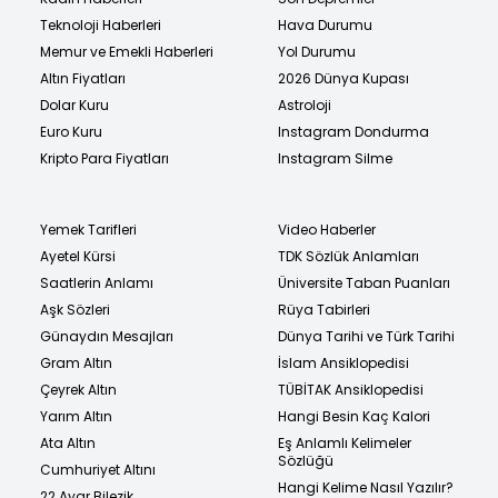
Teknoloji Haberleri
Hava Durumu
Memur ve Emekli Haberleri
Yol Durumu
Altın Fiyatları
2026 Dünya Kupası
Dolar Kuru
Astroloji
Euro Kuru
Instagram Dondurma
Kripto Para Fiyatları
Instagram Silme
Yemek Tarifleri
Video Haberler
Ayetel Kürsi
TDK Sözlük Anlamları
Saatlerin Anlamı
Üniversite Taban Puanları
Aşk Sözleri
Rüya Tabirleri
Günaydın Mesajları
Dünya Tarihi ve Türk Tarihi
Gram Altın
İslam Ansiklopedisi
Çeyrek Altın
TÜBİTAK Ansiklopedisi
Yarım Altın
Hangi Besin Kaç Kalori
Ata Altın
Eş Anlamlı Kelimeler
Sözlüğü
Cumhuriyet Altını
Hangi Kelime Nasıl Yazılır?
22 Ayar Bilezik