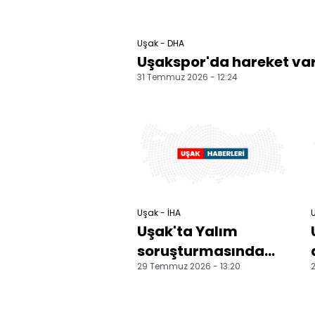
Uşak - DHA
Uşakspor'da hareket va
31 Temmuz 2026 - 12:24
Uşak - İHA
Uşak'ta Yalım
soruşturmasında
29 Temmuz 2026 - 13:20
emniyet ve
jandarmadan ortak
operasyon: 15 gö...