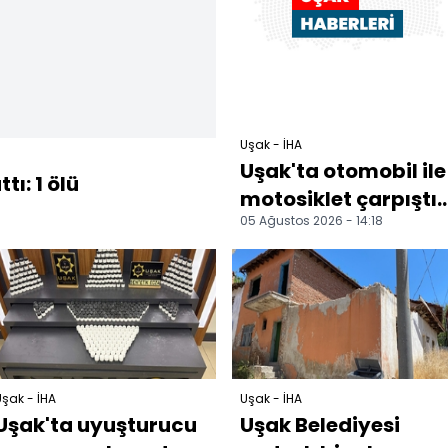
Uşak - İHA
Uşak'ta otomobil ile
tı: 1 ölü
motosiklet çarpıştı: 
05 Ağustos 2026 - 14:18
ölü
şak - İHA
Uşak - İHA
Uşak'ta uyuşturucu
Uşak Belediyesi