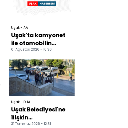
Uşak - AA
Uşak'ta kamyonet
ile otomobilin
01 Ağustos 2026 - 16:36
ı
çarpışması sonucu
4 kişi yaralandı
Uşak - DHA
Uşak Belediyesi'ne
ilişkin
31 Temmuz 2026 - 12:31
soruşturmada 15