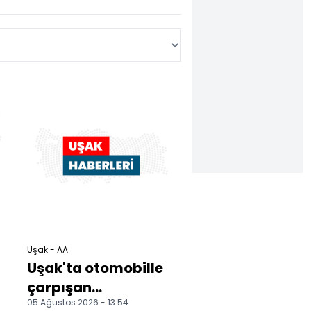
ü
Uşak - AA
Uşak'ta otomobille
çarpışan
05 Ağustos 2026 - 13:54
motosikletin