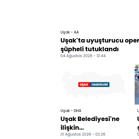
Uşak - AA
Uşak'ta uyuşturucu ope
şüpheli tutuklandı
04 Ağustos 2026 - 13:44
Uşak - DHA
U
Uşak Belediyesi'ne
ilişkin
01 Ağustos 2026 - 02:26
0
soruşturmada 9