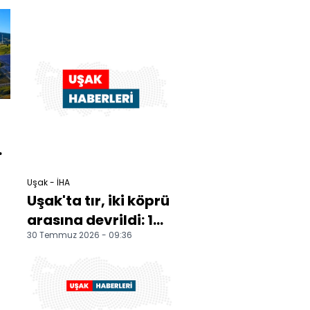
şüpheli adliyede
ü
Uşak - İHA
Uşak'ta tır, iki köprü
arasına devrildi: 1
30 Temmuz 2026 - 09:36
ölü