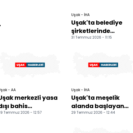
Uşak - İHA
Uşak'ta belediye
r
şirketlerinde
31 Temmuz 2026 - 11:15
sigortalı gösterilip
Yalım'ın
işletmelerinde...
Uşak - AA
Uşak - İHA
Uşak merkezli yasa
Uşak'ta meşelik
dışı bahis
alanda başlayan
29 Temmuz 2026 - 12:57
29 Temmuz 2026 - 12:44
operasyonunda
yangın ekiplerin
yakalanan 5 şüpheli
yoğun
tutuklandı
müdahalesinin