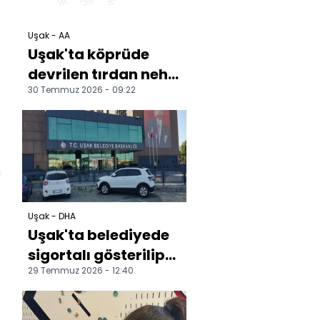
Uşak - AA
Uşak'ta köprüde
devrilen tırdan nehir
30 Temmuz 2026 - 09:22
yatağına düşen
sürücü öldü
Uşak - DHA
Uşak'ta belediyede
sigortalı gösterilip
29 Temmuz 2026 - 12:40
Özkan Yalım'ın
işletmelerinde
çalış...