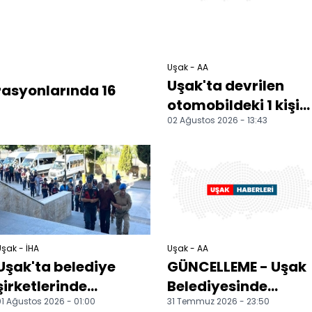
Uşak - AA
Uşak'ta devrilen
rasyonlarında 16
otomobildeki 1 kişi
02 Ağustos 2026 - 13:43
öldü, 3 kişi yaraland
şak - İHA
Uşak - AA
Uşak'ta belediye
GÜNCELLEME - Uşak
şirketlerinde
Belediyesinde
1 Ağustos 2026 - 01:00
31 Temmuz 2026 - 23:50
sigortalı gösterilip
sigortalı gösterilip