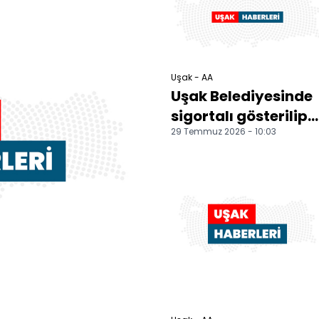
ardınd...
Uşak - AA
Uşak Belediyesinde
sigortalı gösterilip
29 Temmuz 2026 - 10:03
Özkan Yalım'ın
işletmelerinde
çalış...