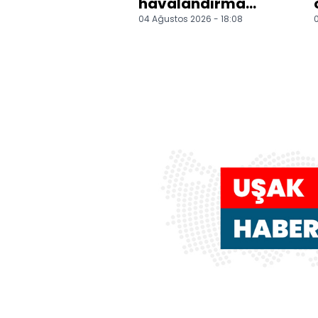
havalandırma
04 Ağustos 2026 - 18:08
0
boşluğuna düşen
çocuk ağır
yaralandı