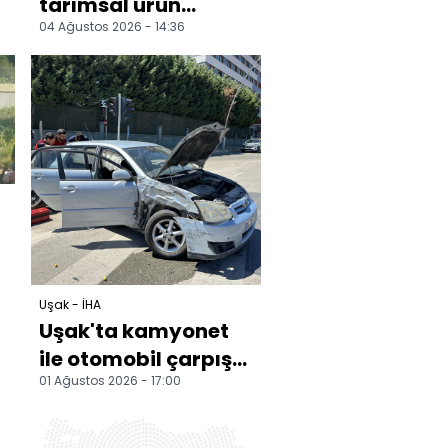
tarımsal ürün
04 Ağustos 2026 - 14:36
fiyatları takip edildi
Uşak - İHA
Uşak'ta kamyonet
ile otomobil çarpıştı:
01 Ağustos 2026 - 17:00
4 yaralı