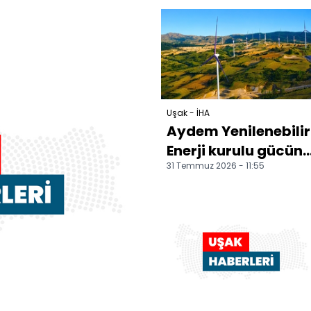
Yalım'ın
Özkan Yalım'ın
işletmelerinde...
işletme...
Uşak - İHA
Aydem Yenilenebilir
Enerji kurulu gücün
31 Temmuz 2026 - 11:55
1.216 MW'a yükseltti