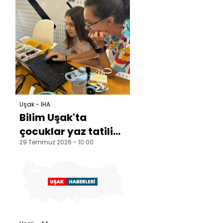
Uşak - İHA
Bilim Uşak'ta
çocuklar yaz tatilini
29 Temmuz 2026 - 10:00
bilim ve teknolojiyle
değerlendirdi