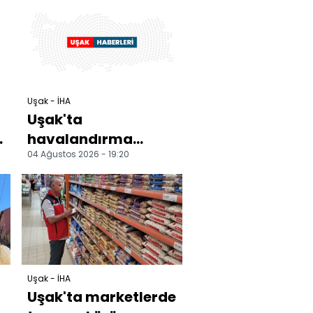
sürücüsü öldü
Uşak - İHA
Uşak'ta
1
havalandırma
04 Ağustos 2026 - 19:20
boşluğuna düşen
çocuk ağır
yaralandı
Uşak - İHA
Uşak'ta marketlerde