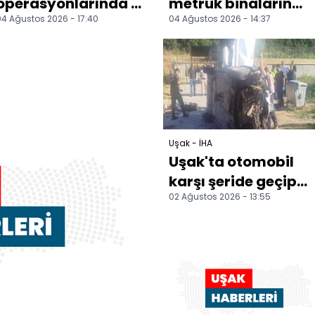
operasyonlarında 16
metruk binaların
4 Ağustos 2026 - 17:40
04 Ağustos 2026 - 14:37
kişi tutuklandı
yıkımını sürdürüyor
Uşak - İHA
Uşak'ta otomobil
karşı şeride geçip
02 Ağustos 2026 - 13:55
devrildi: 1 ölü, 3
yaralı