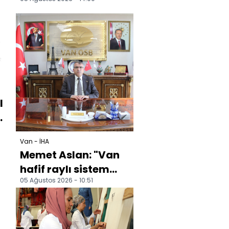
i
ilerleyen çalışmalar
vatandaşın
tepkisini...
l
e
Van - İHA
Memet Aslan: "Van
hafif raylı sistem
05 Ağustos 2026 - 10:51
projesi, şehrimizin
geleceğine yapılan...