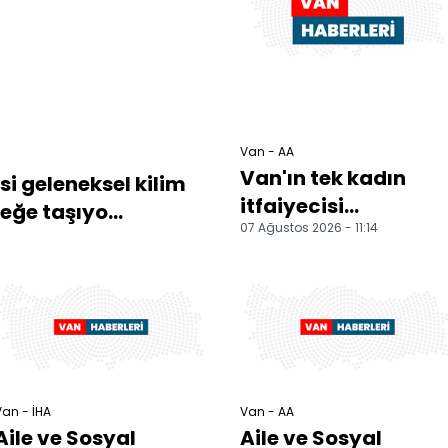
Van - AA
Van'ın tek kadın
i geleneksel kilim
itfaiyecisi
ğe taşıyo...
07 Ağustos 2026 - 11:14
meslektaşlarıyla
omuz omuza görev
yapıyor
an - İHA
Van - AA
Aile ve Sosyal
Aile ve Sosyal