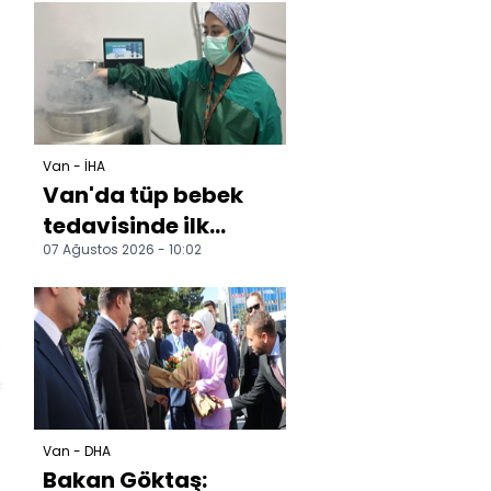
desenler oluştu
Van - İHA
Van'da tüp bebek
tedavisinde ilk
07 Ağustos 2026 - 10:02
gebelikler başladı
Van'da tüp bebek
tedavi...
Van - DHA
Bakan Göktaş: