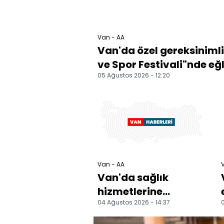
Van - AA
Van'da özel gereksinimli
ve Spor Festivali"nde eğ
05 Ağustos 2026 - 12:20
Van - AA
V
Van'da sağlık
hizmetlerine
04 Ağustos 2026 - 14:37
0
erişimde işaret dili
kolaylığı