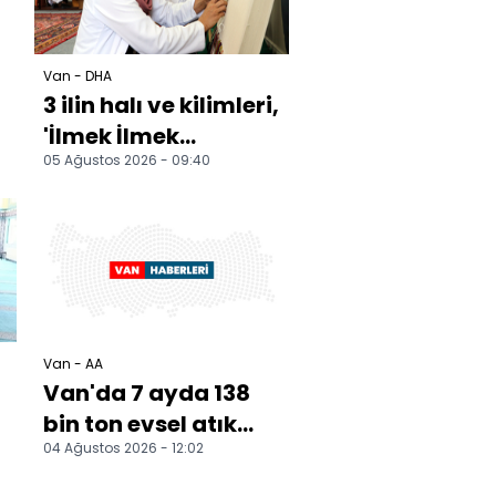
Van - DHA
u
3 ilin halı ve kilimleri,
'İlmek İlmek
05 Ağustos 2026 - 09:40
Anadolu' projesi ile
yaşatılıyor
Van - AA
Van'da 7 ayda 138
bin ton evsel atık
04 Ağustos 2026 - 12:02
bertaraf edildi