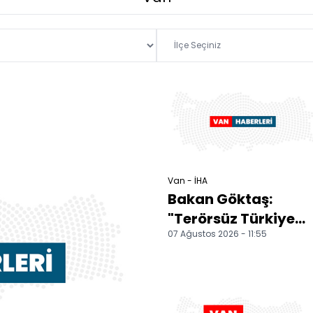
Van - İHA
Bakan Göktaş:
"Terörsüz Türkiye
07 Ağustos 2026 - 11:55
sürecinde barışın,
huzurun, istikrarın,
eko...