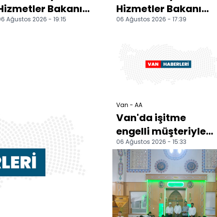
Hizmetler Bakanı
Hizmetler Bakanı
6 Ağustos 2026 - 19:15
06 Ağustos 2026 - 17:39
Göktaş Van'da
Göktaş Van'da
ziyaretlerde
bulundu
Van - AA
Van'da işitme
engelli müşteriyle
06 Ağustos 2026 - 15:33
halı mağazası
sahibinin halaylı
pazarlığı...