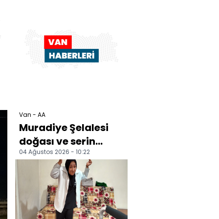
Van - AA
Muradiye Şelalesi
doğası ve serin
04 Ağustos 2026 - 10:22
havasıyla ilgi
görüyor