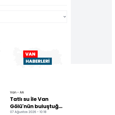
Van - AA
Tatlı su ile Van
Gölü'nün buluştuğu
07 Ağustos 2026 - 10:18
noktada doğal