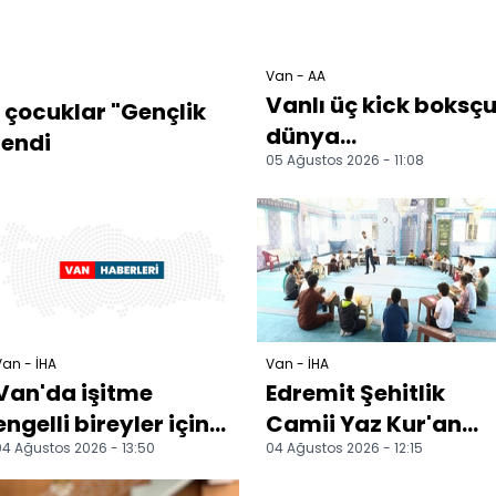
Van - AA
Vanlı üç kick boksç
 çocuklar "Gençlik
dünya
lendi
05 Ağustos 2026 - 11:08
şampiyonasında
Türkiye'yi temsil
edecek
an - İHA
Van - İHA
Van'da işitme
Edremit Şehitlik
engelli bireyler için
Camii Yaz Kur'an
4 Ağustos 2026 - 13:50
04 Ağustos 2026 - 12:15
iletişim ekibi
kursu öğrencilerine
kuruldu
bağımlılıkla