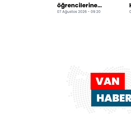
öğrencilerine
07 Ağustos 2026 - 09:20
0
yönelik eğlenceli ve
eğitici etkinlik