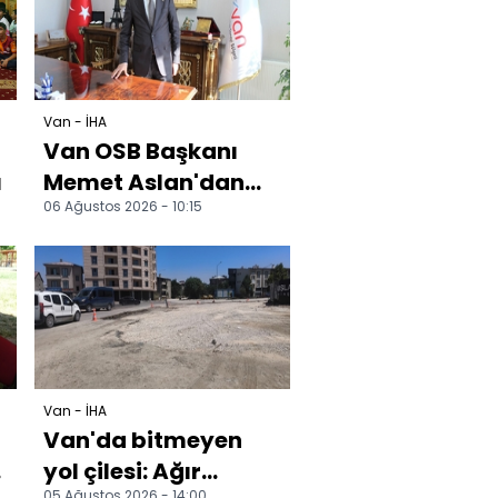
Güçlendirilmesine
D...
Van - İHA
Van OSB Başkanı
ı
Memet Aslan'dan
06 Ağustos 2026 - 10:15
'Milli Dayanışma ve
Toplumsal
Bütünleşme' k...
Van - İHA
Van'da bitmeyen
yol çilesi: Ağır
05 Ağustos 2026 - 14:00