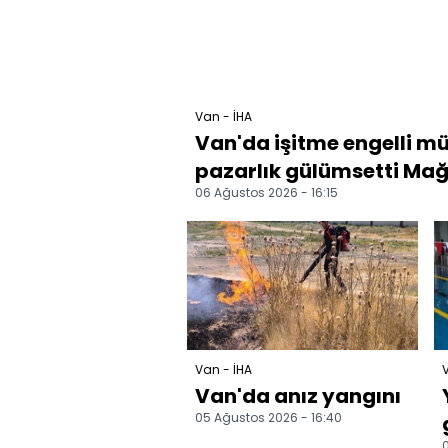
Van - İHA
Van'da işitme engelli mü
pazarlık gülümsetti Mağa
06 Ağustos 2026 - 16:15
Van - İHA
V
Van'da anız yangını
05 Ağustos 2026 - 16:40
0