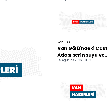
yetişiyor Van'da
Çarşamba" etkinliğ
çocuklar yaz
düzenlendi
tatilind...
Van - AA
Van Gölü'ndeki Çakı
Adası serin suyu ve
05 Ağustos 2026 - 11:32
doğal güzellikleriyl
ziyaretçiler...