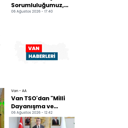
Sorumluluğumuz,
06 Ağustos 2026 - 17:40
huzurun, sosyal
dayanışmayla daha
da güçlenme...
Van - AA
Van TSO'dan "Milli
Dayanışma ve
06 Ağustos 2026 - 12:42
Toplumsal
Bütünleşmenin