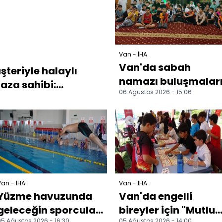
Van - İHA
Van'da sabah
şteriyle halaylı
namazı buluşmalar
za sahibi:...
06 Ağustos 2026 - 15:06
an - İHA
Van - İHA
Yüzme havuzunda
Van'da engelli
geleceğin sporcuları
bireyler için "Mutlu
5 Ağustos 2026 - 16:30
05 Ağustos 2026 - 14:00