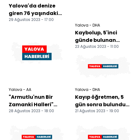
Yalova'da denize
giren 76 yaşındaki
29 Ağustos 2023 - 17:00
kişi boğuldu
Yalova - DHA
Kaybolup, 5'inci
günde bulunan
23 Ağustos 2023 - 11:00
Mehtap öğretmen,
ormanda yatıp,
günlerce aç...
Yalova - AA
Yalova - DHA
"Armutlu'nun Bir
Kayıp öğretmen, 5
Zamanki Halleri"
gün sonra bulundu
28 Ağustos 2023 - 18:00
21 Ağustos 2023 - 19:00
resim sergisi açıldı
(3)