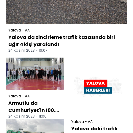
Yalova - AA
Yalova'da zincirleme trafik kazasında biri
ağır 4 kişi yaralandı
24 Kasım 2023 - 16:07
Yalova - AA
Armutlu'da
Cumhuriyet'in 100.
24 Kasım 2023 - 11:00
yılı kapsamında
Yalova - AA
kurumlar arası
Yalova'daki trafik
voleybol turnu...