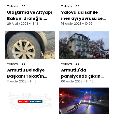
Yalova - AA
Yalova - AA
Ulaştırma ve Altyapı
Yalova'da sahile
Bakanı Uraloğlu,
inen ayı yavrusu cep
29 Aralık 2023 - 18:13
14 Aralık 2023 - 10:26
Yalova'da konuştu:
telefonuyla
görüntülendi
Yalova - AA
Yalova - AA
Armutlu Belediye
Armutlu'da
Başkanı Tokat'ın
pansiyonda çıkan
11 Aralık 2023 - 14:10
06 Aralık 2023 - 14:46
makam ve şahsi
yangın söndürüldü
aracına zarar veren
kişi y...