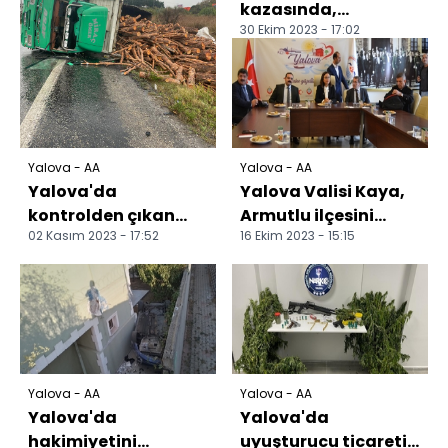
kazasında,
30 Ekim 2023 - 17:02
motosikletteki 2
kişiyi yaralayan
otomobil sü...
Yalova - AA
Yalova - AA
Yalova'da
Yalova Valisi Kaya,
kontrolden çıkan
Armutlu ilçesini
02 Kasım 2023 - 17:52
16 Ekim 2023 - 15:15
kamyonun neden
ziyaret etti
olduğu zincirleme
trafik kazasınd...
Yalova - AA
Yalova - AA
Yalova'da
Yalova'da
hakimiyetini
uyuşturucu ticareti