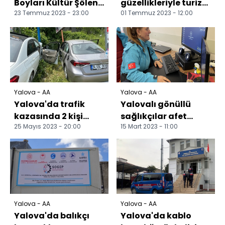
Boyları Kültür Şöleni,
güzellikleriyle turizm
23 Temmuz 2023 - 23:00
01 Temmuz 2023 - 12:00
gala gecesiyle sona
sezonunda
erdi
nüfusunun 10 katını
ağırlıy...
Yalova - AA
Yalova - AA
Yalova'da trafik
Yalovalı gönüllü
kazasında 2 kişi
sağlıkçılar afet
25 Mayıs 2023 - 20:00
15 Mart 2023 - 11:00
yaralandı
bölgesinde yaraların
sarılmasına destek
o...
Yalova - AA
Yalova - AA
Yalova'da balıkçı
Yalova'da kablo