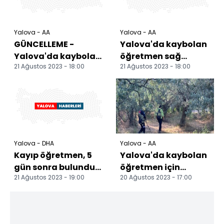
Yalova - AA
Yalova - AA
GÜNCELLEME -
Yalova'da kaybolan
Yalova'da kaybolan
öğretmen sağ
21 Ağustos 2023 - 18:00
21 Ağustos 2023 - 18:00
öğretmen bulundu
bulundu
Yalova - DHA
Yalova - AA
Kayıp öğretmen, 5
Yalova'da kaybolan
gün sonra bulundu
öğretmen için
21 Ağustos 2023 - 19:00
20 Ağustos 2023 - 17:00
(2)
arama çalışması
başlatıldı