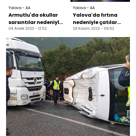
Yalova - AA
Yalova - AA
Armutlu'da okullar
Yalova'da fırtına
sarsıntılar nedeniyle
nedeniyle çatılar
04 Aralık 2023 - 12:52
29 Kasım 2023 - 09:52
tatil edildi
uçtu, ağaçlar
devrildi