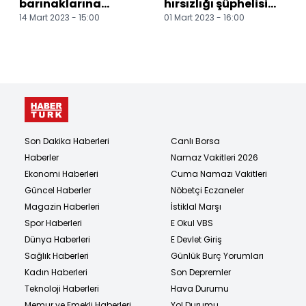
barınaklarına
hırsızlığı şüphelisi
14 Mart 2023 - 15:00
01 Mart 2023 - 16:00
buzhane ve buz
yakalandı
makinesi hibe edildi
Son Dakika Haberleri
Canlı Borsa
Haberler
Namaz Vakitleri 2026
Ekonomi Haberleri
Cuma Namazı Vakitleri
Güncel Haberler
Nöbetçi Eczaneler
Magazin Haberleri
İstiklal Marşı
Spor Haberleri
E Okul VBS
Dünya Haberleri
E Devlet Giriş
Sağlık Haberleri
Günlük Burç Yorumları
Kadın Haberleri
Son Depremler
Teknoloji Haberleri
Hava Durumu
Memur ve Emekli Haberleri
Yol Durumu