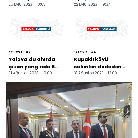
25 Eylül 2023 - 10:03
22 Eylül 2023 - 19:37
kaybeden otomobil
şüphelisi tutuklandı
evin bahçesine girdi
Yalova - AA
Yalova - AA
Yalova'da ahırda
Kapaklı köyü
çıkan yangında 6
sakinleri dededen
31 Ağustos 2023 - 19:00
31 Ağustos 2023 - 12:00
küçükbaş hayvan
toruna 150 yıldır
telef oldu
balıkçılıkla geçiniyor