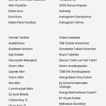
Altın Fiyatları
2026 Dünya Kupası
Dolar Kuru
Astroloji
Euro Kuru
Instagram Dondurma
Kripto Para Fiyatları
Instagram Silme
Yemek Tarifleri
Video Haberler
Ayetel Kürsi
TDK Sözlük Anlamları
Saatlerin Anlamı
Üniversite Taban Puanları
Aşk Sözleri
Rüya Tabirleri
Günaydın Mesajları
Dünya Tarihi ve Türk Tarihi
Gram Altın
İslam Ansiklopedisi
Çeyrek Altın
TÜBİTAK Ansiklopedisi
Yarım Altın
Hangi Besin Kaç Kalori
Ata Altın
Eş Anlamlı Kelimeler
Sözlüğü
Cumhuriyet Altını
Hangi Kelime Nasıl Yazılır?
22 Ayar Bilezik
En Güzel Sözler
1 Dolar Kaç TL
Metrobüs Durakları
1 Euro Kaç TL