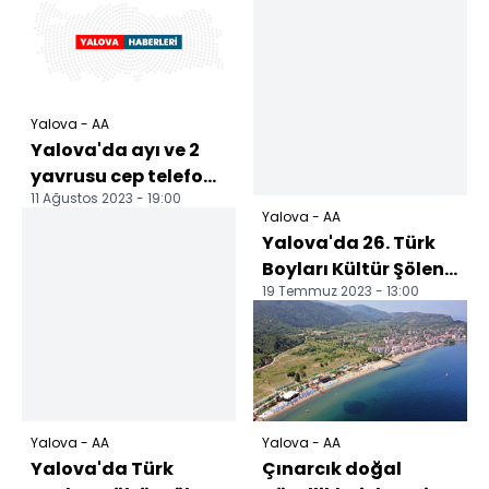
Yalova - AA
Yalova'da ayı ve 2
yavrusu cep telefonu
11 Ağustos 2023 - 19:00
kamerasıyla
Yalova - AA
görüntülendi
Yalova'da 26. Türk
Boyları Kültür Şöleni
19 Temmuz 2023 - 13:00
başladı
Yalova - AA
Yalova - AA
Yalova'da Türk
Çınarcık doğal