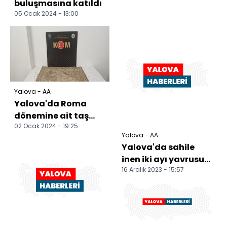
buluşmasına katıldı
05 Ocak 2024 - 13:00
Yalova - AA
Yalova'da Roma
dönemine ait taş
02 Ocak 2024 - 19:25
mozaik tablo ele
Yalova - AA
geçirildi
Yalova'da sahile
inen iki ayı yavrusu
16 Aralık 2023 - 15:57
tekneden
görüntülendi