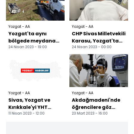
Yozgat - AA
Yozgat - AA
Yozgat'ta aynı
CHP Sivas Milletvekili
bölgede meydana
Karasu, Yozgat'ta
24 Nisan 2023 - 19:00
24 Nisan 2023 - 00:00
gelen iki trafik
geçirdiği trafik
kazasında bir kişi
kazasında hafif y...
öldü, 8...
Yozgat - AA
Yozgat - AA
Sivas, Yozgat ve
Akdağmadeni'nde
Kırıkkale'yi YHT
öğrencilere göz
11 Nisan 2023 - 12:00
23 Mart 2023 - 16:00
heyecanı sardı
sağlığı taraması
yapılıyor