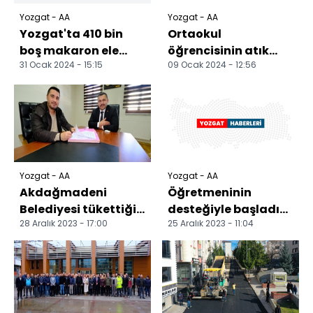
Yozgat - AA
Yozgat - AA
Yozgat'ta 410 bin
Ortaokul
boş makaron ele
öğrencisinin atık
31 Ocak 2024 - 15:15
09 Ocak 2024 - 12:56
geçirildi
malzemelerden
yaptığı top fırlatıcı,
masa tenisi...
Yozgat - AA
Yozgat - AA
Akdağmadeni
Öğretmeninin
Belediyesi tükettiği
desteğiyle başladığı
28 Aralık 2023 - 17:00
25 Aralık 2023 - 11:04
elektrik enerjisini
sporda Avrupa
güneşten
şampiyonlukları
sağlayacak
kazandı