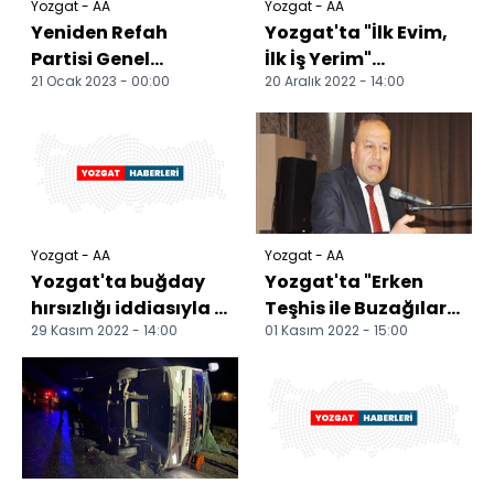
Yozgat - AA
Yozgat - AA
Yeniden Refah
Yozgat'ta "İlk Evim,
Partisi Genel
İlk İş Yerim"
21 Ocak 2023 - 00:00
20 Aralık 2022 - 14:00
Başkanı Erbakan
projesiyle yapılacak
Yozgat'ta partililerle
konutlar için kura...
buluştu
Yozgat - AA
Yozgat - AA
Yozgat'ta buğday
Yozgat'ta "Erken
hırsızlığı iddiasıyla 3
Teşhis ile Buzağılar
29 Kasım 2022 - 14:00
01 Kasım 2022 - 15:00
şüpheli tutuklandı
Ölmesin" projesi
tanıtıldı