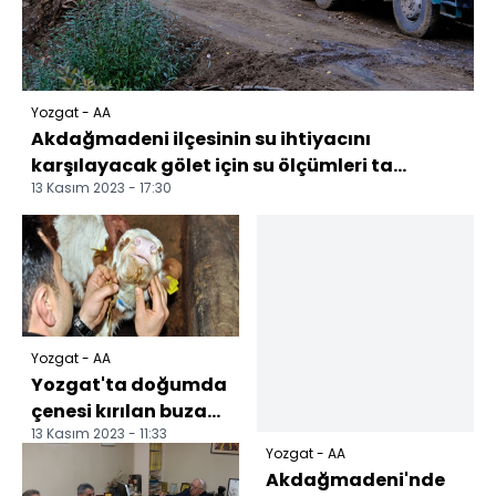
Yozgat - AA
Akdağmadeni ilçesinin su ihtiyacını
karşılayacak gölet için su ölçümleri ta...
13 Kasım 2023 - 17:30
Yozgat - AA
Yozgat'ta doğumda
çenesi kırılan buzağı
13 Kasım 2023 - 11:33
tedavi edildi
Yozgat - AA
Akdağmadeni'nde