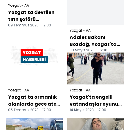
Yozgat - AA
Yozgat'ta devrilen
tırın şoförü
09 Temmuz 2023 - 12:00
yaralandı
Yozgat - AA
Adalet Bakanı
Bozdağ, Yozgat'ta
30 Mayıs 2023 - 16:00
cenaze törenine
katıldı
Yozgat - AA
Yozgat - AA
Yozgat'ta ormanlık
Yozgat'ta engelli
alanlarda gece ateş
vatandaşlar oyunu
05 Temmuz 2023 - 17:00
14 Mayıs 2023 - 17:00
yakmak yasaklandı
kullandı