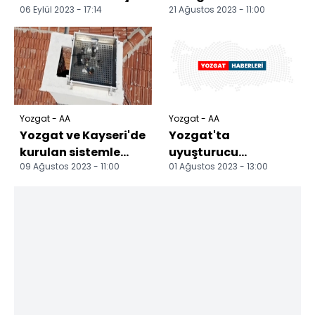
06 Eylül 2023 - 17:14
21 Ağustos 2023 - 11:00
yaralandı
kazasında
yaralananlar
yaşadıklarını anl...
Yozgat - AA
Yozgat - AA
Yozgat ve Kayseri'de
Yozgat'ta
kurulan sistemle
uyuşturucu
09 Ağustos 2023 - 11:00
01 Ağustos 2023 - 13:00
gözlemlenen meteor
operasyonunda bir
hareketleri NASA'y...
şüpheli tutuklandı