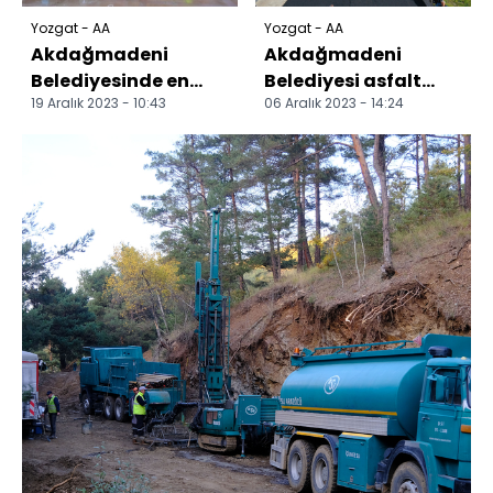
Yozgat - AA
Yozgat - AA
Akdağmadeni
Akdağmadeni
Belediyesinde en
Belediyesi asfalt
19 Aralık 2023 - 10:43
06 Aralık 2023 - 14:24
düşük işçi maaşı 20
çalışmalarını
bin lira oldu
sürdürüyor