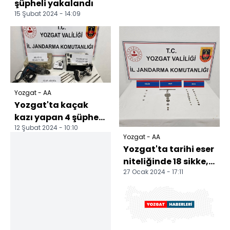
şüpheli yakalandı
15 Şubat 2024 - 14:09
Yozgat - AA
Yozgat'ta kaçak
kazı yapan 4 şüpheli
12 Şubat 2024 - 10:10
suçüstü yakalandı
Yozgat - AA
Yozgat'ta tarihi eser
niteliğinde 18 sikke, 6
27 Ocak 2024 - 17:11
obje, 4 yüzük ve 1
mühür ele...