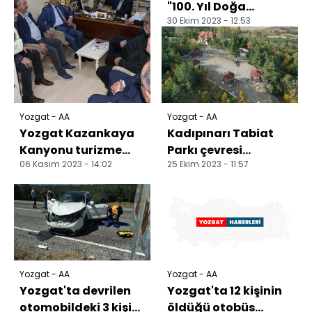
"100. Yıl Doğa
30 Ekim 2023 - 12:53
Yürüyüşü" etkinliği
düzenlendi
Yozgat - AA
Yozgat - AA
Yozgat Kazankaya
Kadıpınarı Tabiat
Kanyonu turizme
Parkı çevresi
06 Kasım 2023 - 14:02
25 Ekim 2023 - 11:57
kazandırılacak
düzenleniyor
Yozgat - AA
Yozgat - AA
Yozgat'ta devrilen
Yozgat'ta 12 kişinin
otomobildeki 3 kişi
öldüğü otobüs