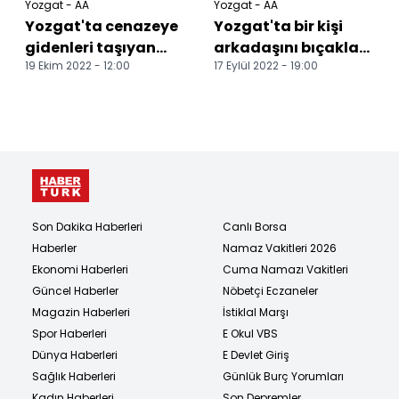
Yozgat - AA
Yozgat - AA
Yozgat'ta cenazeye
Yozgat'ta bir kişi
gidenleri taşıyan
arkadaşını bıçakla
19 Ekim 2022 - 12:00
17 Eylül 2022 - 19:00
midibüsün
öldürdü
devrilmesi sonucu 25
kişi ya...
Son Dakika Haberleri
Canlı Borsa
Haberler
Namaz Vakitleri 2026
Ekonomi Haberleri
Cuma Namazı Vakitleri
Güncel Haberler
Nöbetçi Eczaneler
Magazin Haberleri
İstiklal Marşı
Spor Haberleri
E Okul VBS
Dünya Haberleri
E Devlet Giriş
Sağlık Haberleri
Günlük Burç Yorumları
Kadın Haberleri
Son Depremler