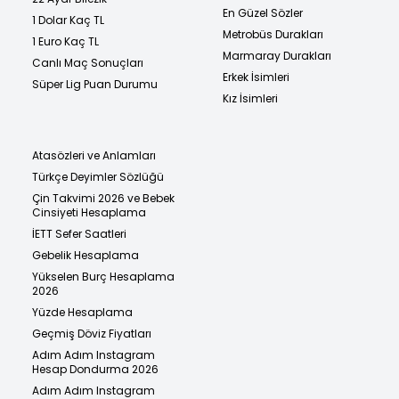
En Güzel Sözler
1 Dolar Kaç TL
Metrobüs Durakları
1 Euro Kaç TL
Marmaray Durakları
Canlı Maç Sonuçları
Erkek İsimleri
Süper Lig Puan Durumu
Kız İsimleri
Atasözleri ve Anlamları
Türkçe Deyimler Sözlüğü
Çin Takvimi 2026 ve Bebek
Cinsiyeti Hesaplama
İETT Sefer Saatleri
Gebelik Hesaplama
Yükselen Burç Hesaplama
2026
Yüzde Hesaplama
Geçmiş Döviz Fiyatları
Adım Adım Instagram
Hesap Dondurma 2026
Adım Adım Instagram