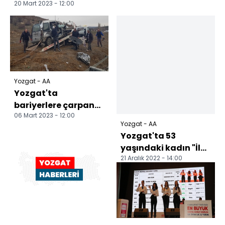
20 Mart 2023 - 12:00
Yozgat - AA
Yozgat'ta
bariyerlere çarpan
06 Mart 2023 - 12:00
araçtaki anne ve
Yozgat - AA
baba öldü, 2 çocuk
Yozgat'ta 53
yaralandı
yaşındaki kadın "İlk
21 Aralık 2022 - 14:00
Evim İlk İş Yerim"
projesi ile ev
hayalin...