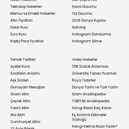
Teknoloji Haberleri
Hava Durumu
Memur ve Emekli Haberleri
Yol Durumu
Altın Fiyatları
2026 Dünya Kupası
Dolar Kuru
Astroloji
Euro Kuru
Instagram Dondurma
Kripto Para Fiyatları
Instagram Silme
Yemek Tarifleri
Video Haberler
Ayetel Kürsi
TDK Sözlük Anlamları
Saatlerin Anlamı
Üniversite Taban Puanları
Aşk Sözleri
Rüya Tabirleri
Günaydın Mesajları
Dünya Tarihi ve Türk Tarihi
Gram Altın
İslam Ansiklopedisi
Çeyrek Altın
TÜBİTAK Ansiklopedisi
Yarım Altın
Hangi Besin Kaç Kalori
Ata Altın
Eş Anlamlı Kelimeler
Sözlüğü
Cumhuriyet Altını
Hangi Kelime Nasıl Yazılır?
22 Ayar Bilezik