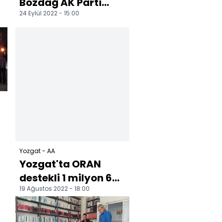
Bozdağ AK Parti
24 Eylül 2022 - 15:00
Şefaatli İlçe
Danışma Meclisi
Toplantısı'nda...
Yozgat - AA
Yozgat'ta ORAN
destekli 1 milyon 600
19 Ağustos 2022 - 18:00
bin lira değerindeki
projenin sözleşme...