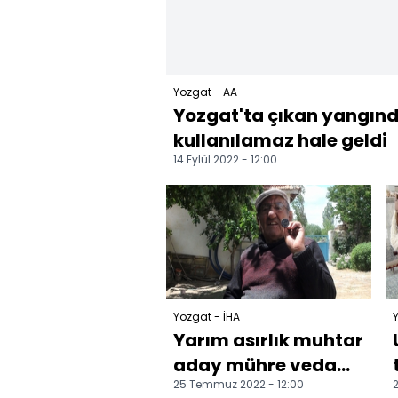
Yozgat - AA
Yozgat'ta çıkan yangınd
kullanılamaz hale geldi
14 Eylül 2022 - 12:00
Yozgat - İHA
Y
Yarım asırlık muhtar
aday mühre veda
25 Temmuz 2022 - 12:00
2
ediyor