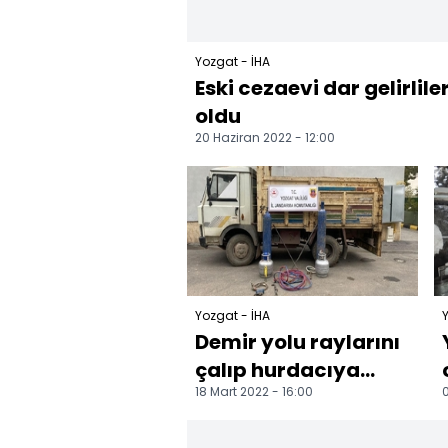
Yozgat - İHA
Eski cezaevi dar gelirlile
oldu
20 Haziran 2022 - 12:00
Yozgat - İHA
Y
Demir yolu raylarını
çalıp hurdacıya
18 Mart 2022 - 16:00
0
sattılar