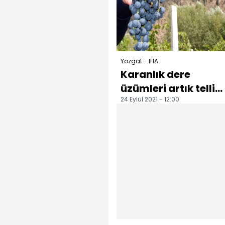
Yozgat - İHA
Karanlık dere
üzümleri artık telli
24 Eylül 2021 - 12:00
terbiye sistemiyle
üretilecek