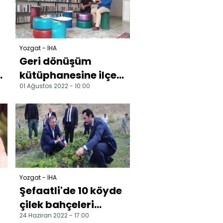
Yozgat - İHA
Geri dönüşüm
kütüphanesine ilçe
01 Ağustos 2022 - 10:00
halkı yoğun ilgi
gösteriyor
Yozgat - İHA
Şefaatli'de 10 köyde
çilek bahçeleri
24 Haziran 2022 - 17:00
kurulacak