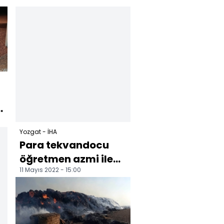
n
Yozgat - İHA
Para tekvandocu
öğretmen azmi ile
11 Mayıs 2022 - 15:00
öğrencilerine örnek
oluyor