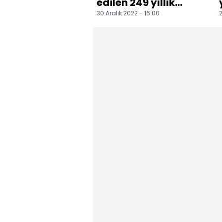
edilen 249 yıllık
30 Aralık 2022 - 16:00
2
cami yeniden
ibadete açıldı