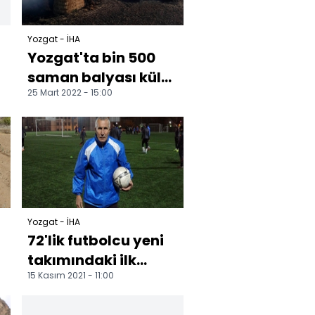
Yozgat - İHA
Yozgat'ta bin 500
saman balyası küle
25 Mart 2022 - 15:00
döndü
Yozgat - İHA
72'lik futbolcu yeni
takımındaki ilk
15 Kasım 2021 - 11:00
maçında beğeni
topladı