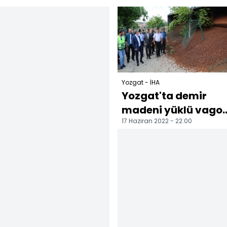
Yozgatlı kadınların
elinde hayat
buluyor
Yozgat - İHA
Yozgat'ta demir
madeni yüklü vago
17 Haziran 2022 - 22:00
devrildi