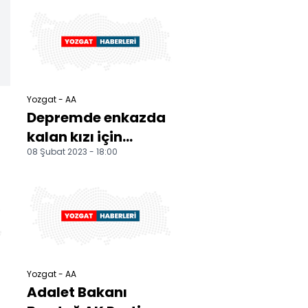
krizinden öldü
Yozgat - AA
Depremde enkazda
kalan kızı için
08 Şubat 2023 - 18:00
i
Hatay'a giden baba
kalp krizi geçirip
vefa...
Yozgat - AA
Adalet Bakanı