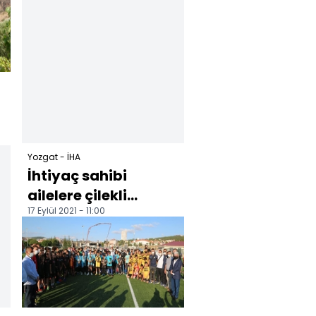
Yozgat - İHA
İhtiyaç sahibi
ailelere çilekli
17 Eylül 2021 - 11:00
destek