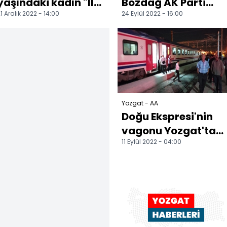
yaşındaki kadın "İlk
Bozdağ AK Parti
1 Aralık 2022 - 14:00
24 Eylül 2022 - 16:00
Evim İlk İş Yerim"
Şefaatli İlçe
projesi ile ev
Danışma Meclisi
hayalin...
Toplantısı'nda...
Yozgat - AA
Doğu Ekspresi'nin
vagonu Yozgat'ta
11 Eylül 2022 - 04:00
raydan çıktı,
Ankara-Kayseri
demir yolu...