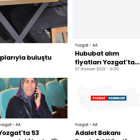
Yozgat - AA
Hububat alım
plarıyla buluştu
fiyatları Yozgat'ta
07 Haziran 2023 - 13:00
çiftçinin beklentisin
karşıladı
Yozgat - AA
Yozgat - AA
Yozgat'ta 53
Adalet Bakanı