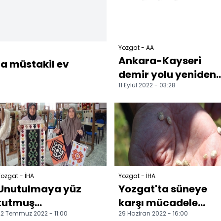
Yozgat - AA
Ankara-Kayseri
a müstakil ev
demir yolu yeniden
11 Eylül 2022 - 03:28
ulaşıma açıldı
ozgat - İHA
Yozgat - İHA
Unutulmaya yüz
Yozgat'ta süneye
tutmuş
karşı mücadele
2 Temmuz 2022 - 11:00
29 Haziran 2022 - 16:00
dokumacılık,
sürüyor