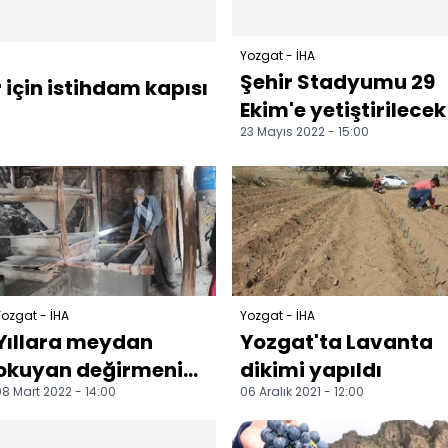
Yozgat - İHA
Şehir Stadyumu 29
r için istihdam kapısı
Ekim'e yetiştirilecek
23 Mayıs 2022 - 15:00
ozgat - İHA
Yozgat - İHA
Yıllara meydan
Yozgat'ta Lavanta
okuyan değirmenin
dikimi yapıldı
8 Mart 2022 - 14:00
06 Aralık 2021 - 12:00
çarkları hala
dönüyor