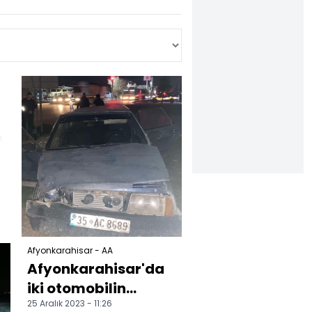
Afyonkarahisar - AA
Afyonkarahisar'da
iki otomobilin
25 Aralık 2023 - 11:26
çarpışması sonucu