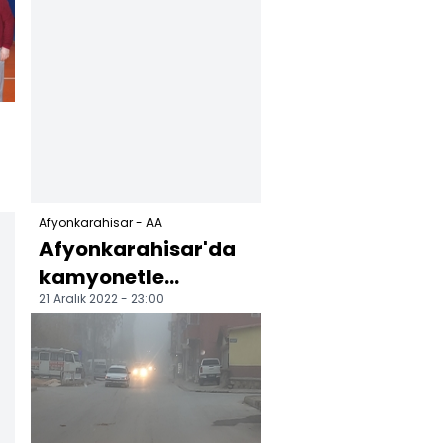
29'u taburcu ed...
Afyonkarahisar - AA
Afyonkarahisar'da
kamyonetle
21 Aralık 2022 - 23:00
otomobilin
çarpışması sonucu 2
kişi öldü, 5 ki...