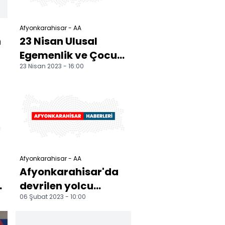
Afyonkarahisar - AA
n
23 Nisan Ulusal
Egemenlik ve Çocuk
23 Nisan 2023 - 16:00
Bayramı törenlerle
kutlanıyor
Afyonkarahisar - AA
Afyonkarahisar'da
devrilen yolcu
06 Şubat 2023 - 10:00
otobüsünde
yaralananlardan