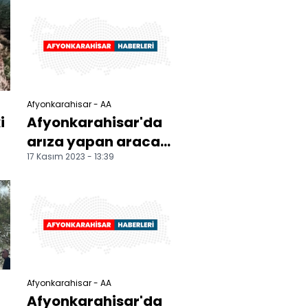
4 kişi yaralandı
Afyonkarahisar - AA
i
Afyonkarahisar'da
arıza yapan araca
17 Kasım 2023 - 13:39
çarpan
otomobildeki 2 kişi
yaralandı
Afyonkarahisar - AA
Afyonkarahisar'da