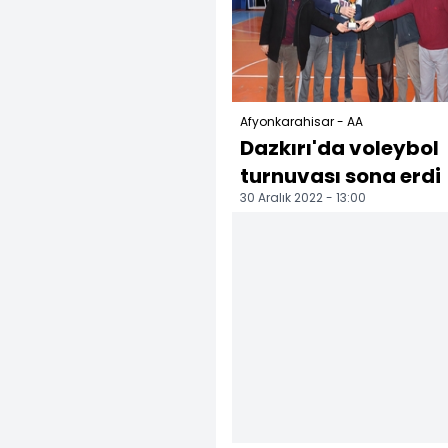
yaralananlardan 2...
yaralananlardan
29...
Afyonkarahisar - AA
Dazkırı'da voleybol
turnuvası sona erdi
30 Aralık 2022 - 13:00