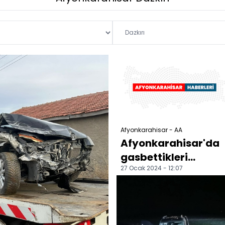
Afyonkarahisar - AA
Afyonkarahisar'da
gasbettikleri
27 Ocak 2024 - 12:07
otomobilin traktöre
çarpması sonucu 4
şüphe...