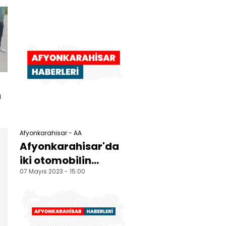
,
toprak altında kaldı,
1 k...
n
Afyonkarahisar - AA
Afyonkarahisar'da
iki otomobilin
07 Mayıs 2023 - 15:00
çarpıştığı kazada 6
kişi yaralandı