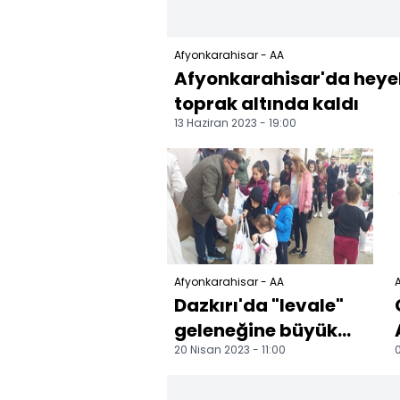
Afyonkarahisar - AA
Afyonkarahisar'da heyel
toprak altında kaldı
13 Haziran 2023 - 19:00
Afyonkarahisar - AA
A
Dazkırı'da "levale"
geleneğine büyük
20 Nisan 2023 - 11:00
0
ilgi