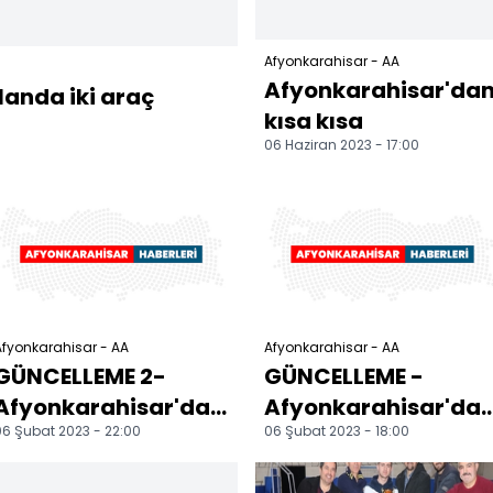
Afyonkarahisar - AA
Afyonkarahisar'da
anda iki araç
kısa kısa
06 Haziran 2023 - 17:00
fyonkarahisar - AA
Afyonkarahisar - AA
GÜNCELLEME 2-
GÜNCELLEME -
Afyonkarahisar'da
Afyonkarahisar'da
6 Şubat 2023 - 22:00
06 Şubat 2023 - 18:00
devrilen yolcu
devrilen yolcu
otobüsünde
otobüsünde