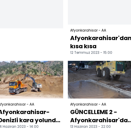
Afyonkarahisar - AA
Afyonkarahisar'da
kısa kısa
12 Temmuz 2023 - 15:00
fyonkarahisar - AA
Afyonkarahisar - AA
Afyonkarahisar-
GÜNCELLEME 2 -
Denizli kara yolunda
Afyonkarahisar'da
4 Haziran 2023 - 14:00
13 Haziran 2023 - 22:00
heyelan nedeniyle
heyelanda iki araç