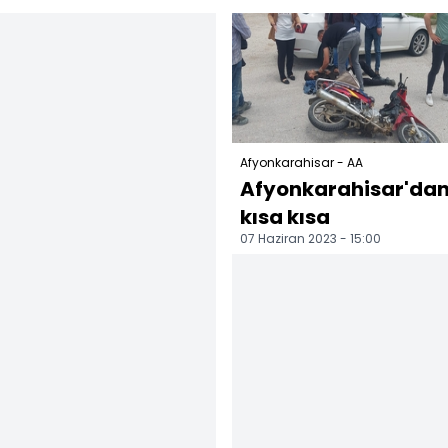
ulaşım tek şeritten
toprak altında kaldı
...
1...
Afyonkarahisar - AA
Afyonkarahisar'da
kısa kısa
07 Haziran 2023 - 15:00