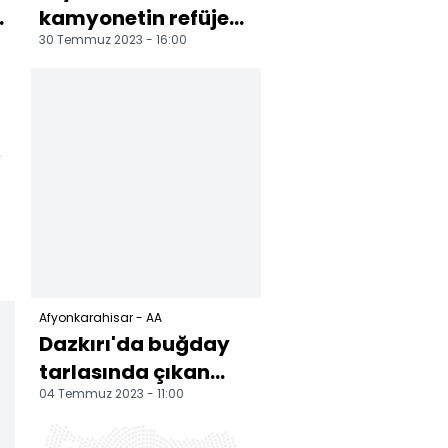
kamyonetin refüje
30 Temmuz 2023 - 16:00
çarpması sonucu bir
kişi öldü
Afyonkarahisar - AA
Dazkırı'da buğday
tarlasında çıkan
04 Temmuz 2023 - 11:00
yangın söndürüldü