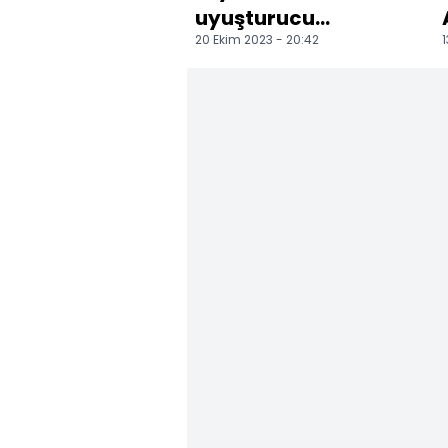
uyuşturucu
20 Ekim 2023 - 20:42
1
operasyonunda 8
şüpheli yakalandı