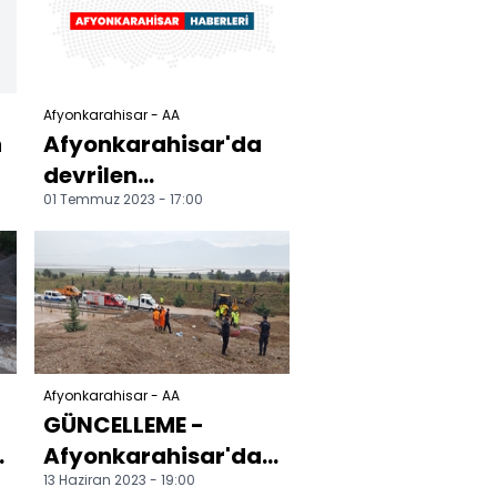
Afyonkarahisar - AA
n
Afyonkarahisar'da
devrilen
01 Temmuz 2023 - 17:00
otomobildeki 4 kişi
yaralandı
Afyonkarahisar - AA
GÜNCELLEME -
Afyonkarahisar'da
13 Haziran 2023 - 19:00
heyelanda iki araç