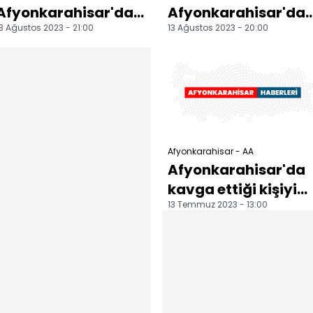
Afyonkarahisar'da
Afyonkarahisar'da
3 Ağustos 2023 - 21:00
13 Ağustos 2023 - 20:00
çıkan orman yangını
çıkan orman
söndürüldü
yangınına
müdahale ediliyor
Afyonkarahisar - AA
Afyonkarahisar'da
kavga ettiği kişiyi
13 Temmuz 2023 - 13:00
bıçakla yaralayan
şüpheli yakalandı