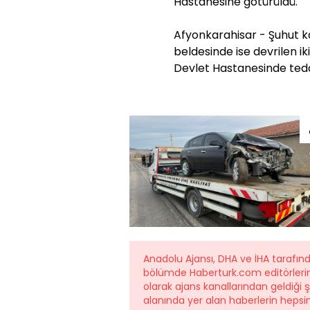
Hastanesine götürüldü.
Afyonkarahisar - Şuhut k
beldesinde ise devrilen i
Devlet Hastanesinde tedav
Anadolu Ajansı, DHA ve İHA tarafın
bölümde Haberturk.com editörleri
olarak ajans kanallarından geldiği 
alanında yer alan haberlerin hepsi