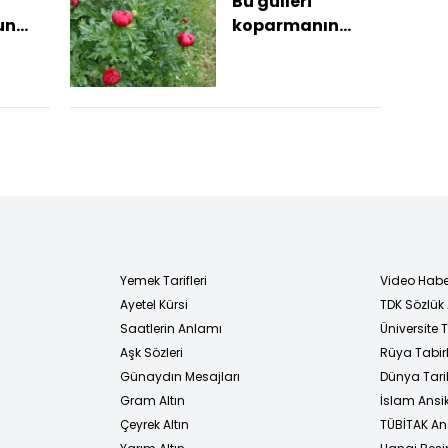
Bu gülleri
un
koparmanın
cezası yaklaşık
şi
700 bin TL
Yemek Tarifleri
Video Habe
Ayetel Kürsi
TDK Sözlük
i
Saatlerin Anlamı
Üniversite
Aşk Sözleri
Rüya Tabirl
Günaydın Mesajları
Dünya Tarih
Gram Altın
İslam Ansi
Çeyrek Altın
TÜBİTAK An