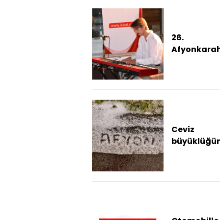
26.
Afyonkarah
Caz Festiva
Çekyalı iki 
konser verd
Ceviz
büyüklüğü
yağan dolu
yolunu bey
bürüdü