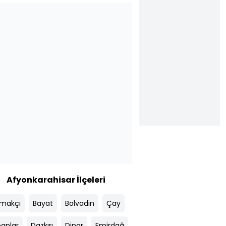
Afyonkarahisar İlçeleri
makçı
Bayat
Bolvadin
Çay
anlar
Dazkırı
Dinar
Emirdağ