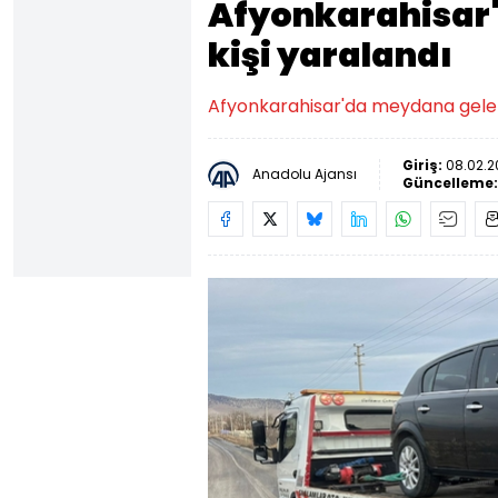
Afyonkarahisar'
kişi yaralandı
Afyonkarahisar'da meydana gelen t
Giriş:
08.02.2
Anadolu Ajansı
Güncelleme