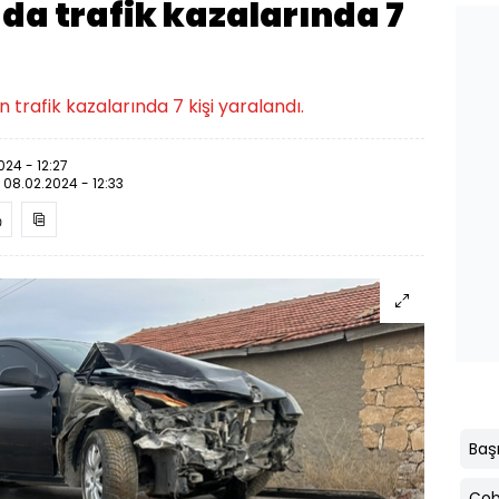
da trafik kazalarında 7
rafik kazalarında 7 kişi yaralandı.
024 - 12:27
:
08.02.2024 - 12:33
Baş
Çob