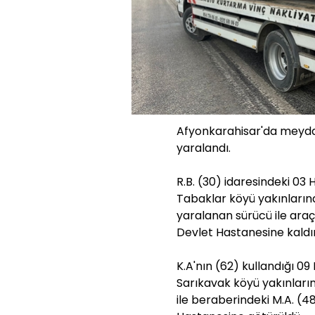
Afyonkarahisar'da meydan
yaralandı.
R.B. (30) idaresindeki 03 
Tabaklar köyü yakınların
yaralanan sürücü ile araç
Devlet Hastanesine kaldırı
K.A'nın (62) kullandığı 09
Sarıkavak köyü yakınları
ile beraberindeki M.A. (4