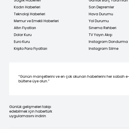
Sağlık Haberleri
Günlük Burç Yorumları
Kadın Haberleri
Son Depremler
Teknoloji Haberleri
Hava Durumu
Memur ve Emekli Haberleri
Yol Durumu
Altın Fiyatları
Sinema Rehberi
Dolar Kuru
TV Yayın Akışı
Euro Kuru
Instagram Dondurma
Kripto Para Fiyatları
Instagram Silme
“Günün manşetlerini ve en çok okunan haberlerini her sabah e
bültene üye olun.”
Günlük gelişmeleri takip
edebilmek için habertürk
uygulamasını indirin