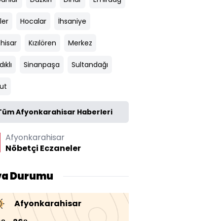
ler
Hocalar
İhsaniye
ehisar
Kızılören
Merkez
ıklı
Sinanpaşa
Sultandağı
ut
Tüm Afyonkarahisar Haberleri
Afyonkarahisar
Nöbetçi Eczaneler
va Durumu
Afyonkarahisar