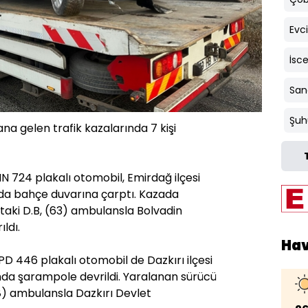
Evci
İsc
Sand
Şuh
a gelen trafik kazalarında 7 kişi
HN 724 plakalı otomobil, Emirdağ ilçesi
da bahçe duvarına çarptı. Kazada
taki D.B, (63) ambulansla Bolvadin
ldı.
Ha
 PD 446 plakalı otomobil de Dazkırı ilçesi
nda şarampole devrildi. Yaralanan sürücü
8) ambulansla Dazkırı Devlet