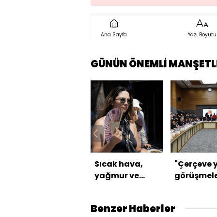
Ana Sayfa
Yazı Boyutu
GÜNÜN ÖNEMLİ MANŞETL
Sıcak hava,
"Çerçeve 
yağmur ve
görüşmele
rüzgar
tamamla
uyarıları
Benzer Haberler