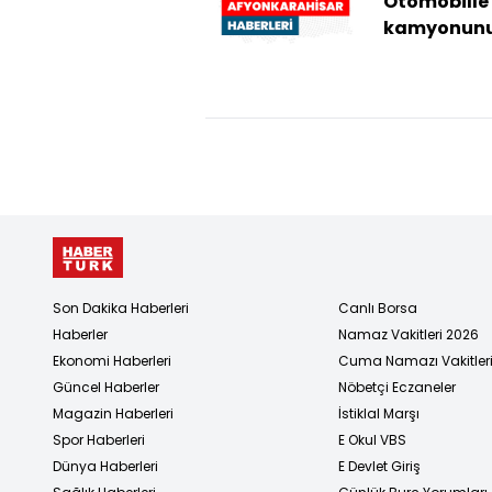
Otomobille
kamyonun
çarpıştığı
kazada 2 ki
yaralandı
Son Dakika Haberleri
Canlı Borsa
Haberler
Namaz Vakitleri 2026
Ekonomi Haberleri
Cuma Namazı Vakitler
Güncel Haberler
Nöbetçi Eczaneler
Magazin Haberleri
İstiklal Marşı
Spor Haberleri
E Okul VBS
Dünya Haberleri
E Devlet Giriş