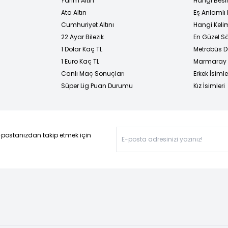
Yarım Altın
Hangi Besi
Ata Altın
Eş Anlamlı 
Cumhuriyet Altını
Hangi Kelim
22 Ayar Bilezik
En Güzel Sö
1 Dolar Kaç TL
Metrobüs D
1 Euro Kaç TL
Marmaray D
Canlı Maç Sonuçları
Erkek İsimle
Süper Lig Puan Durumu
Kız İsimleri
-postanızdan takip etmek için