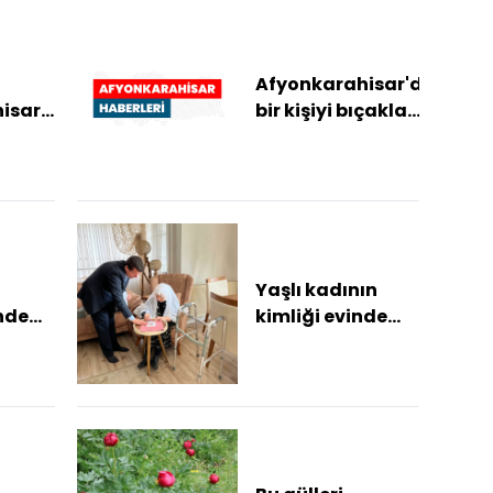
Afyonkarahisar'da
isar
bir kişiyi bıçakla
li'nde
yaralayan şüpheli
grup
tutuklandı
i
Yaşlı kadının
nde
kimliği evinde
 kara
yenilendi
aza