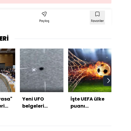
Paylaş
Favoriler
ERİ
yasa"
Yeni UFO
İşte UEFA ülke
Erkek
ri
belgeleri
puanı
giri
ndı
yayınlandı
sıralamasında
dola
son durum!