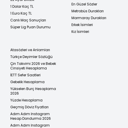
En Güzel Sözler
1 Dolar Kaç TL
Metrobüs Durakları
1 Euro Kaç TL
Marmaray Durakları
Canlı Maç Sonuçları
Erkek İsimleri
Süper Lig Puan Durumu
Kız İsimleri
Atasözleri ve Anlamları
Türkçe Deyimler Sözlüğü
Çin Takvimi 2026 ve Bebek
Cinsiyeti Hesaplama
İETT Sefer Saatleri
Gebelik Hesaplama
Yükselen Burç Hesaplama
2026
Yüzde Hesaplama
Geçmiş Döviz Fiyatları
Adım Adım Instagram
Hesap Dondurma 2026
Adım Adım Instagram