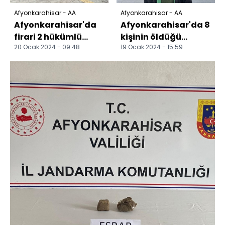
Afyonkarahisar - AA
Afyonkarahisar - AA
Afyonkarahisar'da
Afyonkarahisar'da 8
firari 2 hükümlü
kişinin öldüğü
20 Ocak 2024 - 09:48
19 Ocak 2024 - 15:59
yakalandı
minibüs kazasıyla
ilgili sanığın
yargıla...