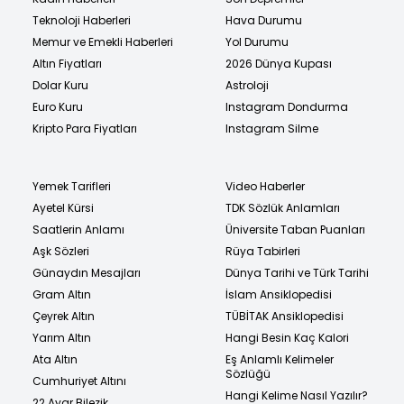
Teknoloji Haberleri
Hava Durumu
Memur ve Emekli Haberleri
Yol Durumu
Altın Fiyatları
2026 Dünya Kupası
Dolar Kuru
Astroloji
Euro Kuru
Instagram Dondurma
Kripto Para Fiyatları
Instagram Silme
Yemek Tarifleri
Video Haberler
Ayetel Kürsi
TDK Sözlük Anlamları
Saatlerin Anlamı
Üniversite Taban Puanları
Aşk Sözleri
Rüya Tabirleri
Günaydın Mesajları
Dünya Tarihi ve Türk Tarihi
Gram Altın
İslam Ansiklopedisi
Çeyrek Altın
TÜBİTAK Ansiklopedisi
Yarım Altın
Hangi Besin Kaç Kalori
Ata Altın
Eş Anlamlı Kelimeler
Sözlüğü
Cumhuriyet Altını
Hangi Kelime Nasıl Yazılır?
22 Ayar Bilezik