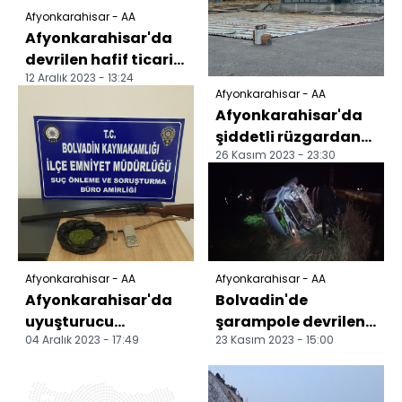
Afyonkarahisar - AA
Afyonkarahisar'da
devrilen hafif ticari
12 Aralık 2023 - 13:24
aracın sürücüsü
Afyonkarahisar - AA
öldü
Afyonkarahisar'da
şiddetli rüzgardan
26 Kasım 2023 - 23:30
Dişli Belediyesinin
çatısı uçtu
Afyonkarahisar - AA
Afyonkarahisar - AA
Afyonkarahisar'da
Bolvadin'de
uyuşturucu
şarampole devrilen
04 Aralık 2023 - 17:49
23 Kasım 2023 - 15:00
operasyonunda 2
otomobildeki 2 kişi
kişi gözaltına alındı
yaralandı