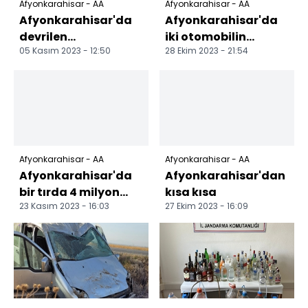
Afyonkarahisar - AA
Afyonkarahisar - AA
Afyonkarahisar'da
Afyonkarahisar'da
devrilen
iki otomobilin
05 Kasım 2023 - 12:50
28 Ekim 2023 - 21:54
otomobildeki 3 kişi
çarpıştığı kazada 6
yaralandı
kişi yaralandı
Afyonkarahisar - AA
Afyonkarahisar - AA
Afyonkarahisar'da
Afyonkarahisar'dan
bir tırda 4 milyon
kısa kısa
23 Kasım 2023 - 16:03
27 Ekim 2023 - 16:09
600 bin makaron ele
geçirildi