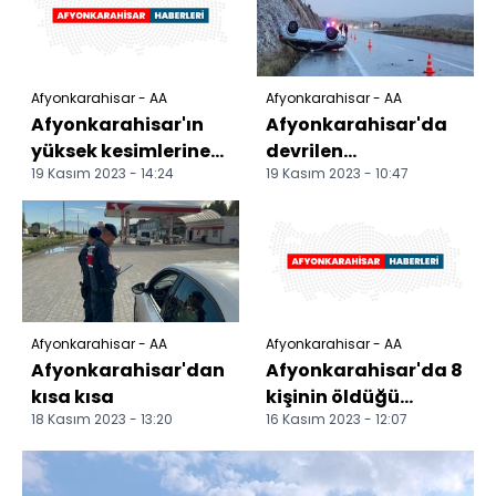
Afyonkarahisar - AA
Afyonkarahisar - AA
Afyonkarahisar'ın
Afyonkarahisar'da
yüksek kesimlerine
devrilen
19 Kasım 2023 - 14:24
19 Kasım 2023 - 10:47
kar yağdı
otomobildeki 3 kişi
yaralandı
Afyonkarahisar - AA
Afyonkarahisar - AA
Afyonkarahisar'dan
Afyonkarahisar'da 8
kısa kısa
kişinin öldüğü
18 Kasım 2023 - 13:20
16 Kasım 2023 - 12:07
minibüs kazasındaki
"ihmal" ve
"hata"lar...