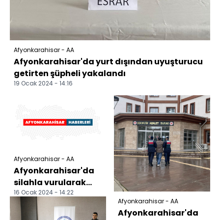
Afyonkarahisar - AA
Afyonkarahisar'da yurt dışından uyuşturucu
getirten şüpheli yakalandı
19 Ocak 2024 - 14:16
Afyonkarahisar - AA
Afyonkarahisar'da
silahla vurularak
16 Ocak 2024 - 14:22
ölen kadının
Afyonkarahisar - AA
görümcesi
Afyonkarahisar'da
tutuklandı