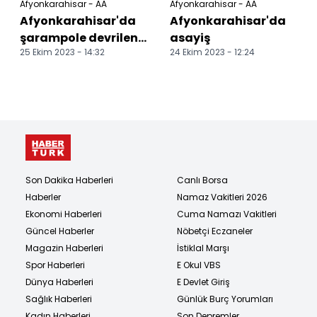
Afyonkarahisar - AA
Afyonkarahisar - AA
Afyonkarahisar'da
Afyonkarahisar'da
şarampole devrilen
asayiş
25 Ekim 2023 - 14:32
24 Ekim 2023 - 12:24
hafif ticari araçtaki 1
kişi öldü
Son Dakika Haberleri
Canlı Borsa
Haberler
Namaz Vakitleri 2026
Ekonomi Haberleri
Cuma Namazı Vakitleri
Güncel Haberler
Nöbetçi Eczaneler
Magazin Haberleri
İstiklal Marşı
Spor Haberleri
E Okul VBS
Dünya Haberleri
E Devlet Giriş
Sağlık Haberleri
Günlük Burç Yorumları
Kadın Haberleri
Son Depremler