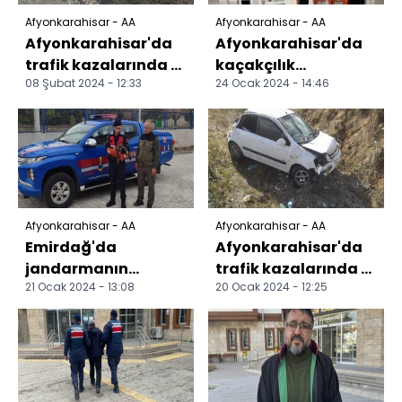
Afyonkarahisar - AA
Afyonkarahisar - AA
Afyonkarahisar'da
Afyonkarahisar'da
trafik kazalarında 7
kaçakçılık
08 Şubat 2024 - 12:33
24 Ocak 2024 - 14:46
kişi yaralandı
operasyonunda bir
şüpheli yakalandı
Afyonkarahisar - AA
Afyonkarahisar - AA
Emirdağ'da
Afyonkarahisar'da
jandarmanın
trafik kazalarında 6
21 Ocak 2024 - 13:08
20 Ocak 2024 - 12:25
bulduğu yaralı şahin
kişi yaralandı
koruma altına alındı