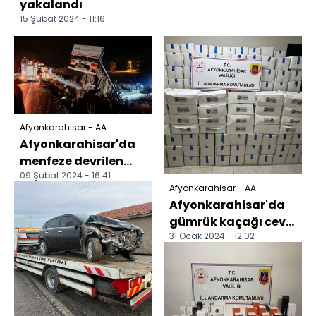
yakalandı
15 Şubat 2024 - 11:16
Afyonkarahisar - AA
Afyonkarahisar'da
menfeze devrilen
09 Şubat 2024 - 16:41
tırın sürücüsü
Afyonkarahisar - AA
yaralandı
Afyonkarahisar'da
gümrük kaçağı ceviz
31 Ocak 2024 - 12:02
içi ele geçirildi