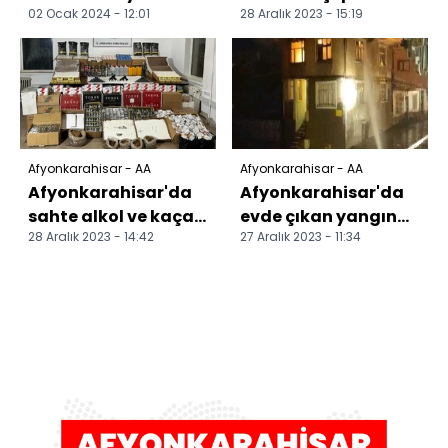
02 Ocak 2024 - 12:01
28 Aralık 2023 - 15:19
çarpışan
yakalandı
otomobildeki 3 kişi
yaralandı
Afyonkarahisar - AA
Afyonkarahisar - AA
Afyonkarahisar'da
Afyonkarahisar'da
sahte alkol ve kaçak
evde çıkan yangın
28 Aralık 2023 - 14:42
27 Aralık 2023 - 11:34
tütün
söndürüldü
operasyonunda 5
şüpheli yakala...