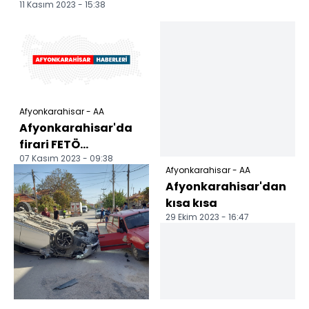
11 Kasım 2023 - 15:38
Afyonkarahisar - AA
Afyonkarahisar'da
firari FETÖ
07 Kasım 2023 - 09:38
hükümlüsü
Afyonkarahisar - AA
yakalandı
Afyonkarahisar'dan
kısa kısa
29 Ekim 2023 - 16:47