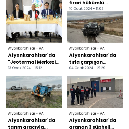
firari hükümlü
10 Ocak 2024 - 11:02
yakalandı
Afyonkarahisar - AA
Afyonkarahisar - AA
Afyonkarahisar'da
Afyonkarahisar'da
"Jeotermal Merkezi
tırla çarpışan
13 Ocak 2024 - 15:12
04 Ocak 2024 - 21:29
Isıtma Sistemleri
otomobildeki bebek
İstişare Toplantısı"...
öldü
Afyonkarahisar - AA
Afyonkarahisar - AA
Afyonkarahisar'da
Afyonkarahisar'da
tarım aracıyla
aranan 3 şüpheli