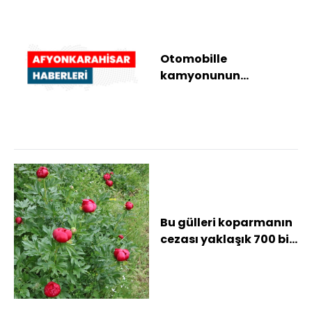
Otomobille
kamyonunun
çarpıştığı kazada 2
kişi yaralandı
Bu gülleri koparmanın
cezası yaklaşık 700 bin
TL