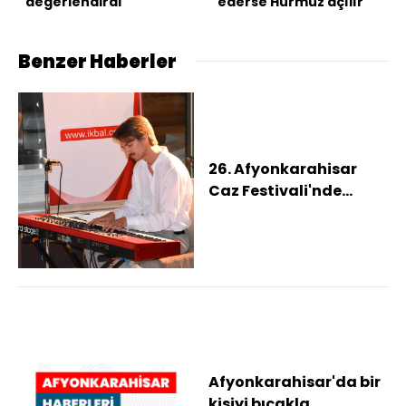
değerlendirdi
ederse Hürmüz açılır
Benzer Haberler
26. Afyonkarahisar
Caz Festivali'nde
Çekyalı iki grup konser
verdi
Afyonkarahisar'da bir
kişiyi bıçakla