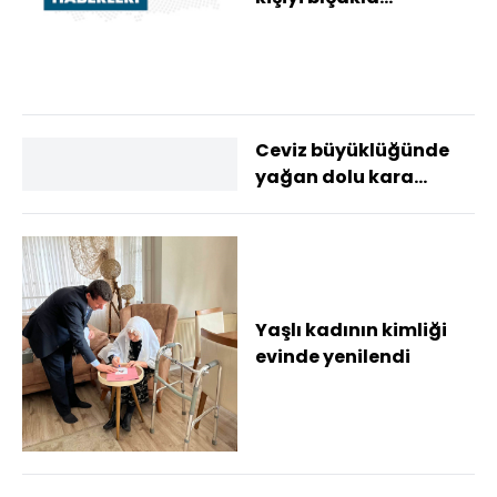
yaralayan şüpheli
tutuklandı
Ceviz büyüklüğünde
yağan dolu kara
yolunu beyaza bürüdü
Yaşlı kadının kimliği
evinde yenilendi