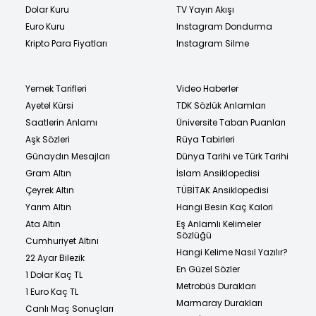
Dolar Kuru
TV Yayın Akışı
Euro Kuru
Instagram Dondurma
Kripto Para Fiyatları
Instagram Silme
Yemek Tarifleri
Video Haberler
Ayetel Kürsi
TDK Sözlük Anlamları
Saatlerin Anlamı
Üniversite Taban Puanları
Aşk Sözleri
Rüya Tabirleri
Günaydın Mesajları
Dünya Tarihi ve Türk Tarihi
Gram Altın
İslam Ansiklopedisi
Çeyrek Altın
TÜBİTAK Ansiklopedisi
Yarım Altın
Hangi Besin Kaç Kalori
Ata Altın
Eş Anlamlı Kelimeler
Sözlüğü
Cumhuriyet Altını
Hangi Kelime Nasıl Yazılır?
22 Ayar Bilezik
En Güzel Sözler
1 Dolar Kaç TL
Metrobüs Durakları
1 Euro Kaç TL
Marmaray Durakları
Canlı Maç Sonuçları