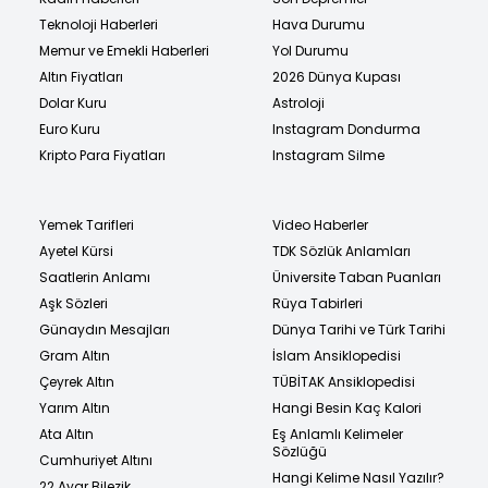
Teknoloji Haberleri
Hava Durumu
Memur ve Emekli Haberleri
Yol Durumu
Altın Fiyatları
2026 Dünya Kupası
Dolar Kuru
Astroloji
Euro Kuru
Instagram Dondurma
Kripto Para Fiyatları
Instagram Silme
Yemek Tarifleri
Video Haberler
Ayetel Kürsi
TDK Sözlük Anlamları
Saatlerin Anlamı
Üniversite Taban Puanları
Aşk Sözleri
Rüya Tabirleri
Günaydın Mesajları
Dünya Tarihi ve Türk Tarihi
Gram Altın
İslam Ansiklopedisi
Çeyrek Altın
TÜBİTAK Ansiklopedisi
Yarım Altın
Hangi Besin Kaç Kalori
Ata Altın
Eş Anlamlı Kelimeler
Sözlüğü
Cumhuriyet Altını
Hangi Kelime Nasıl Yazılır?
22 Ayar Bilezik