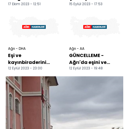
17 Ekim 2023 - 12:51
15 Eylül 2023 - 17:53
silahla kızını vurarak
geçirilen 2 şüpheli
öldürdü, bir oğlunu
gözaltına alı...
ya...
Ağrı - DHA
Ağrı - AA
Eşi ve
GÜNCELLEME -
kayınbiraderini
Ağrı'da eşini ve
12 Eylül 2023 - 23:00
12 Eylül 2023 - 19:48
öldüren güvenlik
kayınbiraderini
korucusu aranıyor
silahla öldüren
(3)
şüpheli tutuk...