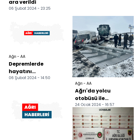
ara verildi
06 Şubat 2024 - 23:25
Ağrı - AA
Depremlerde
hayatını
06 Şubat 2024 - 14:50
kaybedenler
Ağrı - AA
Ağrı'daki mezarları
Ağrı'da yolcu
başında anıldı
otobüsü ile
24 Ocak 2024 - 16:57
kamyonetin
karıştığı kazada 11
kişi yaralandı