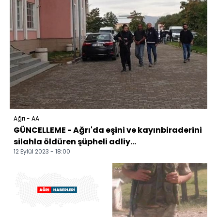
Ağrı - AA
GÜNCELLEME - Ağrı'da eşini ve kayınbiraderini
silahla öldüren şüpheli adliy...
12 Eylül 2023 - 18:00