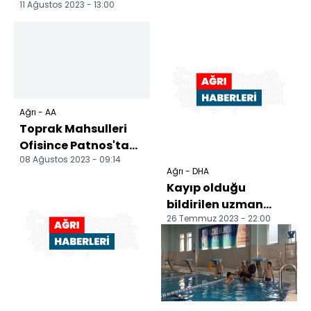
11 Ağustos 2023 - 13:00
Ağrı - AA
Toprak Mahsulleri
Ofisince Patnos'ta
08 Ağustos 2023 - 09:14
geçici alım merkezi
Ağrı - DHA
açıldı
Kayıp olduğu
bildirilen uzman
26 Temmuz 2023 - 22:00
çavuş ölü bulundu