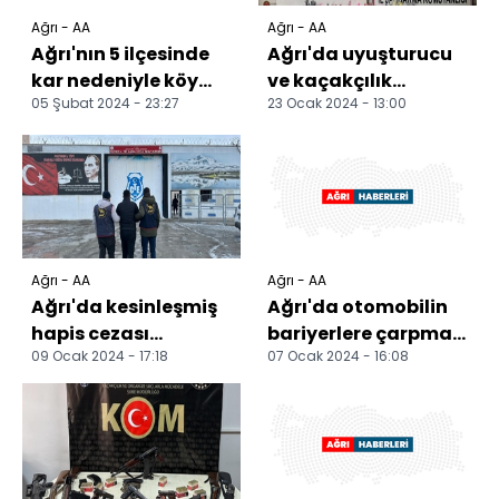
Ağrı - AA
Ağrı - AA
Ağrı'nın 5 ilçesinde
Ağrı'da uyuşturucu
kar nedeniyle köy
ve kaçakçılık
05 Şubat 2024 - 23:27
23 Ocak 2024 - 13:00
okullarında eğitime
operasyonlarında 7
ara verildi
şüpheli yakalandı
Ağrı - AA
Ağrı - AA
Ağrı'da kesinleşmiş
Ağrı'da otomobilin
hapis cezası
bariyerlere çarpması
09 Ocak 2024 - 17:18
07 Ocak 2024 - 16:08
bulunan 4 firari
sonucu 2 kişi
hükümlü yakalandı
yaralandı