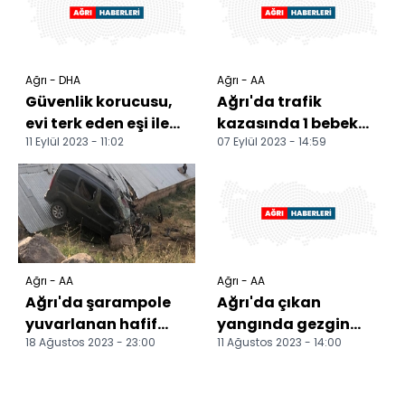
Ağrı - DHA
Ağrı - AA
Güvenlik korucusu,
Ağrı'da trafik
evi terk eden eşi ile
kazasında 1 bebek
11 Eylül 2023 - 11:02
07 Eylül 2023 - 14:59
kayınbiraderini
öldü, 6 kişi yaralandı
öldürdü
Ağrı - AA
Ağrı - AA
Ağrı'da şarampole
Ağrı'da çıkan
yuvarlanan hafif
yangında gezgin
18 Ağustos 2023 - 23:00
11 Ağustos 2023 - 14:00
ticari araçtaki 9 kişi
arıcının kovanlarının
yaralandı
büyük bölümü zarar
görd...