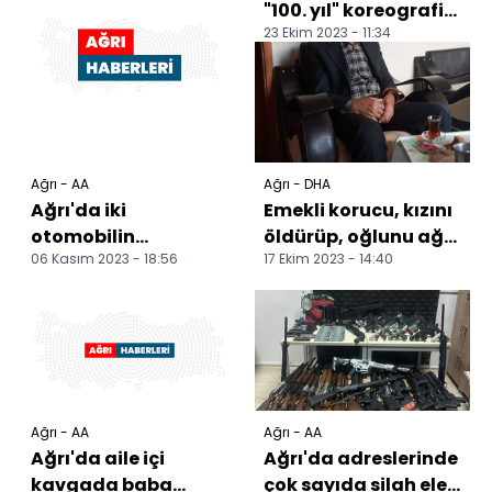
"100. yıl" koreografisi
23 Ekim 2023 - 11:34
oluşturdu
Ağrı - AA
Ağrı - DHA
Ağrı'da iki
Emekli korucu, kızını
otomobilin
öldürüp, oğlunu ağır
06 Kasım 2023 - 18:56
17 Ekim 2023 - 14:40
çarpışması sonucu 1
yaraladı
kişi öldü, 1 kişi
yaralandı
Ağrı - AA
Ağrı - AA
Ağrı'da aile içi
Ağrı'da adreslerinde
kavgada baba
çok sayıda silah ele