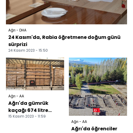
Ağrı - DHA
24 Kasım'da, Rabia öğretmene doğum günü
sürprizi
24 Kasım 2023 - 15:50
Ağrı - AA
Ağrı'da gümrük
kaçağı 674 litre
15 Kasım 2023 - 11:59
akaryakıt ele
Ağrı - AA
geçirildi
Ağrı'da öğrenciler