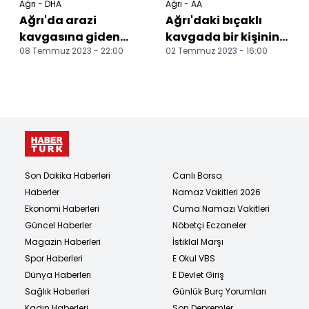
Ağrı - DHA
Ağrı - AA
Ağrı'da arazi
Ağrı'daki bıçaklı
kavgasına giden
kavgada bir kişinin
08 Temmuz 2023 - 22:00
02 Temmuz 2023 - 16:00
jandarmadan 2
öldürülmesine ilişkin
uzman çavuş
3 şüpheli tutuk...
omzundan
vurularak...
Son Dakika Haberleri
Canlı Borsa
Haberler
Namaz Vakitleri 2026
Ekonomi Haberleri
Cuma Namazı Vakitleri
Güncel Haberler
Nöbetçi Eczaneler
Magazin Haberleri
İstiklal Marşı
Spor Haberleri
E Okul VBS
Dünya Haberleri
E Devlet Giriş
Sağlık Haberleri
Günlük Burç Yorumları
Kadın Haberleri
Son Depremler