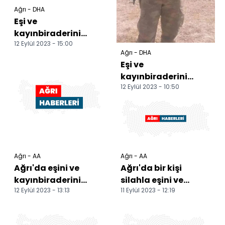
Ağrı - DHA
Eşi ve
kayınbiraderini
12 Eylül 2023 - 15:00
öldüren güvenlik
Ağrı - DHA
korucusu aranıyor
Eşi ve
(2)
kayınbiraderini
12 Eylül 2023 - 10:50
öldüren güvenlik
korucusu aranıyor
Ağrı - AA
Ağrı - AA
Ağrı'da eşini ve
Ağrı'da bir kişi
kayınbiraderini
silahla eşini ve
12 Eylül 2023 - 13:13
11 Eylül 2023 - 12:19
silahla öldüren
kayınbiraderini
şüpheli yakalandı
öldürdü