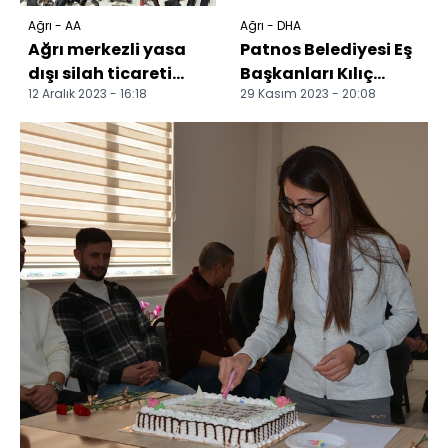
Ağrı - AA
Ağrı - DHA
Ağrı merkezli yasa
Patnos Belediyesi Eş
dışı silah ticareti
Başkanları Kılıç
12 Aralık 2023 - 16:18
29 Kasım 2023 - 20:08
operasyonunda 22
ve Geçer, görevlerine
şüpheli yakalandı
iade edildi