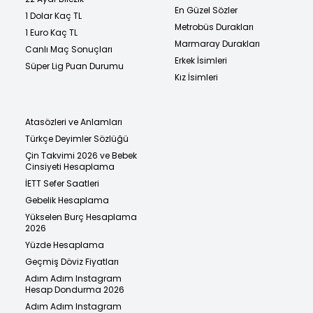
En Güzel Sözler
1 Dolar Kaç TL
Metrobüs Durakları
1 Euro Kaç TL
Marmaray Durakları
Canlı Maç Sonuçları
Erkek İsimleri
Süper Lig Puan Durumu
Kız İsimleri
Atasözleri ve Anlamları
Türkçe Deyimler Sözlüğü
Çin Takvimi 2026 ve Bebek
Cinsiyeti Hesaplama
İETT Sefer Saatleri
Gebelik Hesaplama
Yükselen Burç Hesaplama
2026
Yüzde Hesaplama
Geçmiş Döviz Fiyatları
Adım Adım Instagram
Hesap Dondurma 2026
Adım Adım Instagram