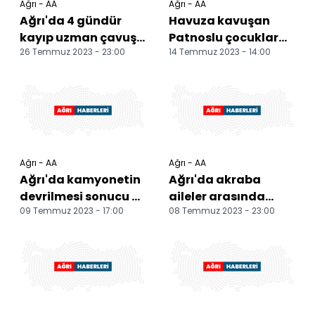
Ağrı - AA
Ağrı - AA
Ağrı'da 4 gündür
Havuza kavuşan
kayıp uzman çavuş
Patnoslu çocuklar
26 Temmuz 2023 - 23:00
14 Temmuz 2023 - 14:00
ölü bulundu
hem serinliyor hem
de yüzme öğreniyor
Ağrı - AA
Ağrı - AA
Ağrı'da kamyonetin
Ağrı'da akraba
devrilmesi sonucu 2
aileler arasında
09 Temmuz 2023 - 17:00
08 Temmuz 2023 - 23:00
kişi yaralandı
çıkan kavgaya
müdahale eden 2
asker yaralan...