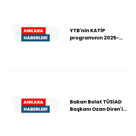
YTB'nin KATİP
programının 2025-
2026 dönemi kapanış
etkinliği düzenlendi
Bakan Bolat TÜSİAD
Başkanı Ozan Diren'i
kabul etti: