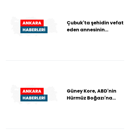
Çubuk'ta şehidin vefat
eden annesinin
cenazesi toprağa
verildi
Güney Kore, ABD'nin
Hürmüz Boğazı'na
gemi
konuşlandırılmasını
talep ettiği...