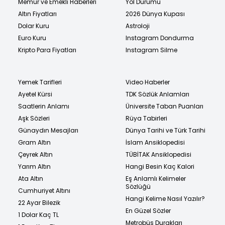
Memur ve Emekli Haberleri
Yol Durumu
Altın Fiyatları
2026 Dünya Kupası
Dolar Kuru
Astroloji
Euro Kuru
Instagram Dondurma
Kripto Para Fiyatları
Instagram Silme
Yemek Tarifleri
Video Haberler
Ayetel Kürsi
TDK Sözlük Anlamları
Saatlerin Anlamı
Üniversite Taban Puanları
Aşk Sözleri
Rüya Tabirleri
Günaydın Mesajları
Dünya Tarihi ve Türk Tarihi
Gram Altın
İslam Ansiklopedisi
Çeyrek Altın
TÜBİTAK Ansiklopedisi
Yarım Altın
Hangi Besin Kaç Kalori
Ata Altın
Eş Anlamlı Kelimeler
Sözlüğü
Cumhuriyet Altını
Hangi Kelime Nasıl Yazılır?
22 Ayar Bilezik
En Güzel Sözler
1 Dolar Kaç TL
Metrobüs Durakları