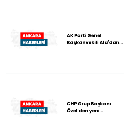
AK Parti Genel
Başkanvekili Ala'dan
helikopter kazasında
hayatını kaybeden...
CHP Grup Başkanı
Özel'den yeni
kurulacak partiye
ilişkin açıklama: