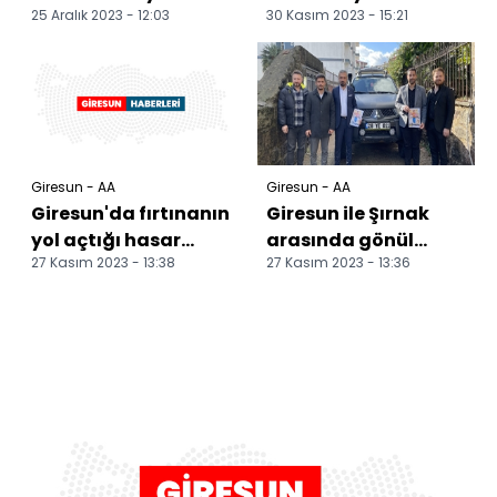
25 Aralık 2023 - 12:03
30 Kasım 2023 - 15:21
ulaşım
yapması için
sağlanamıyor
çalışma yürütülüyor
Giresun - AA
Giresun - AA
Giresun'da fırtınanın
Giresun ile Şırnak
yol açtığı hasar
arasında gönül
27 Kasım 2023 - 13:38
27 Kasım 2023 - 13:36
tespit ediliyor
köprüsü kurulacak