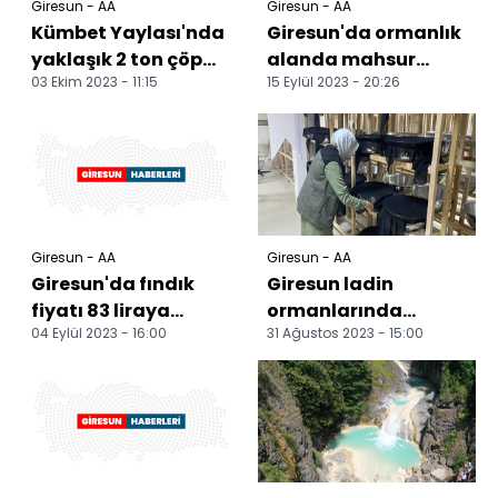
Giresun - AA
Giresun - AA
Kümbet Yaylası'nda
Giresun'da ormanlık
yaklaşık 2 ton çöp
alanda mahsur
03 Ekim 2023 - 11:15
15 Eylül 2023 - 20:26
toplandı
kalan kadın
kurtarıldı
Giresun - AA
Giresun - AA
Giresun'da fındık
Giresun ladin
fiyatı 83 liraya
ormanlarında
04 Eylül 2023 - 16:00
31 Ağustos 2023 - 15:00
yükseldi
biyolojik mücadele
devam ediyor