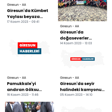
Giresun - AA
Giresun'da Kümbet
Yaylası beyaza
17 Kasım 2023 - 09:41
büründü
Giresun - AA
Giresun'da
doğaseverler
14 Kasım 2023 - 13:03
sonbaharın
güzelliklerini keşfetti
Giresun - AA
Giresun - AA
Pamukkale'yi
Giresun'da seyir
andıran Göksu
halindeki kamyonun
16 Kasım 2023 - 11:46
05 Kasım 2023 - 14:10
travertenleri turizme
açılan damper
katkı sağlıyor
kapağının çarptığı
kişi ö...