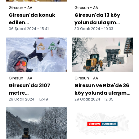
Giresun - AA
Giresun - AA
Giresun'da konuk
Giresun'da 13 köy
edilen
yolunda ulaşım
06 Şubat 2024 - 15:41
30 Ocak 2024 - 10:33
depremzedelerin
sağlanamıyor
katılımıyla program
düzenlendi
Giresun - AA
Giresun - AA
Giresun'da 3107
Giresun ve Rize'de 36
metre
köy yolunda ulaşım
29 Ocak 2024 - 15:49
29 Ocak 2024 - 12:05
yüksekliğindeki
sağlanamıyor
dağda kış tatbikatı
gerçekleştirdi