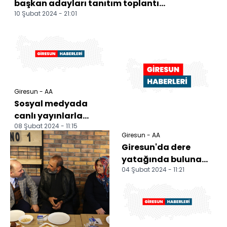
başkan adayları tanıtım toplantı...
10 Şubat 2024 - 21:01
Giresun - AA
Sosyal medyada
canlı yayınlarla
08 Şubat 2024 - 11:15
tanıtılan
Giresun - AA
Giresun'daki
Giresun'da dere
yaylaların popülerli...
yatağında bulunan
04 Şubat 2024 - 11:21
yaralı karaca
kurtarıldı