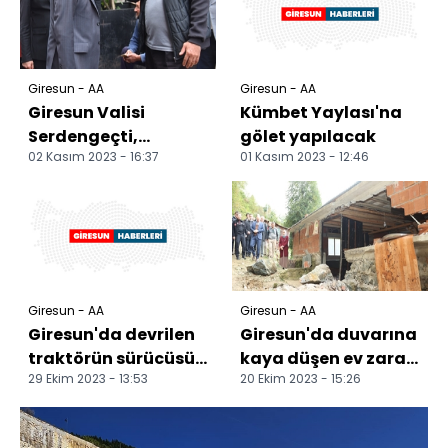
Giresun - AA
Giresun - AA
Giresun Valisi
Kümbet Yaylası'na
Serdengeçti,
gölet yapılacak
02 Kasım 2023 - 16:37
01 Kasım 2023 - 12:46
Görele'yi ziyaret etti
Giresun - AA
Giresun - AA
Giresun'da devrilen
Giresun'da duvarına
traktörün sürücüsü
kaya düşen ev zarar
29 Ekim 2023 - 13:53
20 Ekim 2023 - 15:26
hayatını kaybetti
gördü