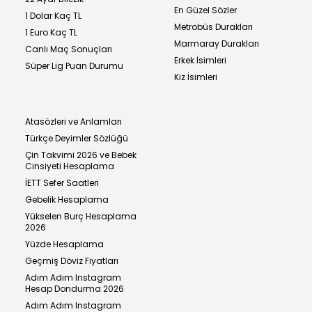
En Güzel Sözler
1 Dolar Kaç TL
Metrobüs Durakları
1 Euro Kaç TL
Marmaray Durakları
Canlı Maç Sonuçları
Erkek İsimleri
Süper Lig Puan Durumu
Kız İsimleri
Atasözleri ve Anlamları
Türkçe Deyimler Sözlüğü
Çin Takvimi 2026 ve Bebek
Cinsiyeti Hesaplama
İETT Sefer Saatleri
Gebelik Hesaplama
Yükselen Burç Hesaplama
2026
Yüzde Hesaplama
Geçmiş Döviz Fiyatları
Adım Adım Instagram
Hesap Dondurma 2026
Adım Adım Instagram