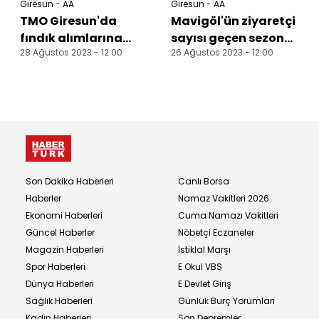
Giresun - AA
Giresun - AA
TMO Giresun'da
Mavigöl'ün ziyaretçi
fındık alımlarına
sayısı geçen sezonu
28 Ağustos 2023 - 12:00
26 Ağustos 2023 - 12:00
başladı
aştı
Son Dakika Haberleri
Canlı Borsa
Haberler
Namaz Vakitleri 2026
Ekonomi Haberleri
Cuma Namazı Vakitleri
Güncel Haberler
Nöbetçi Eczaneler
Magazin Haberleri
İstiklal Marşı
Spor Haberleri
E Okul VBS
Dünya Haberleri
E Devlet Giriş
Sağlık Haberleri
Günlük Burç Yorumları
Kadın Haberleri
Son Depremler