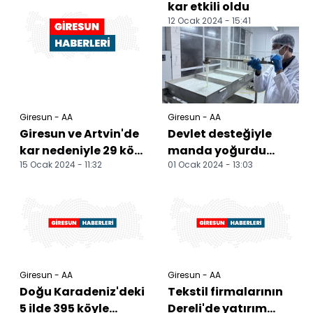
kar etkili oldu
12 Ocak 2024 - 15:41
Giresun - AA
Giresun - AA
Giresun ve Artvin'de
Devlet desteğiyle
kar nedeniyle 29 köy
manda yoğurdu
15 Ocak 2024 - 11:32
01 Ocak 2024 - 13:03
yolu ulaşıma
üretim tesisi kurdu
kapandı
Giresun - AA
Giresun - AA
Doğu Karadeniz'deki
Tekstil firmalarının
5 ilde 395 köyle
Dereli'de yatırım