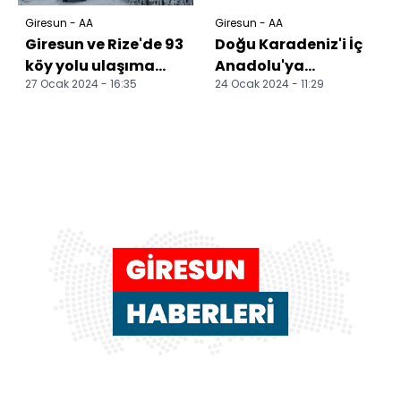
Giresun - AA
Giresun - AA
Giresun ve Rize'de 93
Doğu Karadeniz'i İç
köy yolu ulaşıma
Anadolu'ya
27 Ocak 2024 - 16:35
24 Ocak 2024 - 11:29
kapandı
bağlayan Dereli
yolu, ulaşım süresini
yarıya...