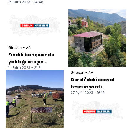
16 Ekim 2023 - 14:48
Giresun - AA
Fındık bahçesinde
yaktığı ateşin
14 Ekim 2023 - 21:24
yayılmasını
Giresun - AA
engellemek isterken
Dereli'deki sosyal
yanan kişi...
tesis inşaatı
27 Eylül 2023 - 16:13
tamamlanmak
üzere