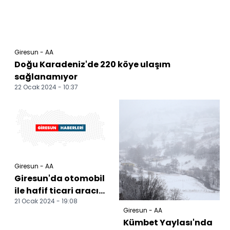
Giresun - AA
Doğu Karadeniz'de 220 köye ulaşım
sağlanamıyor
22 Ocak 2024 - 10:37
Giresun - AA
Giresun'da otomobil
ile hafif ticari aracın
21 Ocak 2024 - 19:08
çarpışması sonucu 5
Giresun - AA
kişi yarala...
Kümbet Yaylası'nda