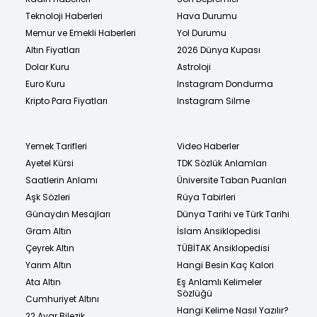
Teknoloji Haberleri
Hava Durumu
Memur ve Emekli Haberleri
Yol Durumu
Altın Fiyatları
2026 Dünya Kupası
Dolar Kuru
Astroloji
Euro Kuru
Instagram Dondurma
Kripto Para Fiyatları
Instagram Silme
Yemek Tarifleri
Video Haberler
Ayetel Kürsi
TDK Sözlük Anlamları
Saatlerin Anlamı
Üniversite Taban Puanları
Aşk Sözleri
Rüya Tabirleri
Günaydın Mesajları
Dünya Tarihi ve Türk Tarihi
Gram Altın
İslam Ansiklopedisi
Çeyrek Altın
TÜBİTAK Ansiklopedisi
Yarım Altın
Hangi Besin Kaç Kalori
Ata Altın
Eş Anlamlı Kelimeler
Sözlüğü
Cumhuriyet Altını
Hangi Kelime Nasıl Yazılır?
22 Ayar Bilezik