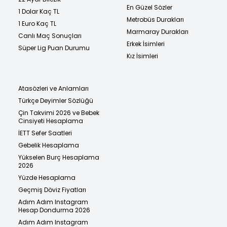
En Güzel Sözler
1 Dolar Kaç TL
Metrobüs Durakları
1 Euro Kaç TL
Marmaray Durakları
Canlı Maç Sonuçları
Erkek İsimleri
Süper Lig Puan Durumu
Kız İsimleri
Atasözleri ve Anlamları
Türkçe Deyimler Sözlüğü
Çin Takvimi 2026 ve Bebek
Cinsiyeti Hesaplama
İETT Sefer Saatleri
Gebelik Hesaplama
Yükselen Burç Hesaplama
2026
Yüzde Hesaplama
Geçmiş Döviz Fiyatları
Adım Adım Instagram
Hesap Dondurma 2026
Adım Adım Instagram