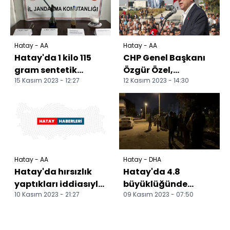
Hatay - AA
Hatay - AA
Hatay'da 1 kilo 115
CHP Genel Başkanı
gram sentetik
Özgür Özel,
15 Kasım 2023 - 12:27
12 Kasım 2023 - 14:30
uyuşturucu ele
Hatay'da konuştu:
geçirildi
Hatay - AA
Hatay - DHA
Hatay'da hırsızlık
Hatay'da 4.8
yaptıkları iddiasıyla
büyüklüğünde
10 Kasım 2023 - 21:27
09 Kasım 2023 - 07:50
5 zanlı tutuklandı
deprem (4) -
Yeniden