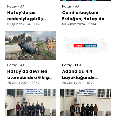
Hatay - AA
Hatay - AA
Hatay'da sis
Cumhurbaşkanı
nedeniyle görüş
Erdoğan, Hatay'da
06 Şubat 2024 - 10:20
03 Şubat 2024 - 21:04
mesafesi düştü
AK Parti Aday
Tanıtım
Toplantısı'nda
konuşt...
Hatay - AA
Hatay - DHA
Hatay'da devrilen
Adana'da 4.4
otomobildeki 6 kişi
büyüklüğünde
29 Ocak 2024 - 17:42
26 Ocak 2024 - 01:22
yaralandı
deprem