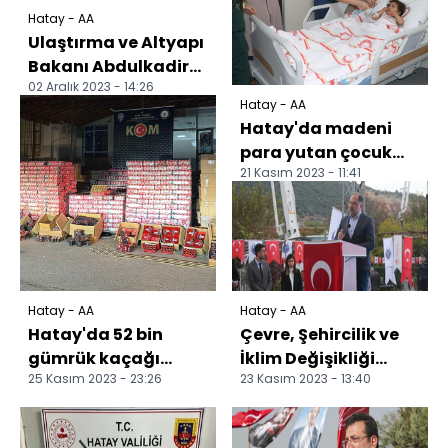
Hatay - AA
Ulaştırma ve Altyapı
Bakanı Abdulkadir
02 Aralık 2023 - 14:26
Uraloğlu, Hatay
Hatay - AA
Havalimanı'nda
Hatay'da madeni
konuş...
para yutan çocuk
21 Kasım 2023 - 11:41
hastanedeki
müdahaleyle
kurtarıldı
Hatay - AA
Hatay - AA
Hatay'da 52 bin
Çevre, Şehircilik ve
gümrük kaçağı
İklim Değişikliği
25 Kasım 2023 - 23:26
23 Kasım 2023 - 13:40
cinsel içerikli ürün
Bakan Yardımcısı
ele geçirildi
Gürgen, Hatay'da
ko...