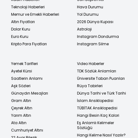
Teknoloji Haberleri
Hava Durumu
Memur ve Emekli Haberleri
Yol Durumu
Altın Fiyatları
2026 Dünya Kupası
Dolar Kuru
Astroloji
Euro Kuru
Instagram Dondurma
Kripto Para Fiyatları
Instagram Silme
Yemek Tarifleri
Video Haberler
Ayetel Kürsi
TDK Sözlük Anlamları
Saatlerin Anlamı
Üniversite Taban Puanları
Aşk Sözleri
Rüya Tabirleri
Günaydın Mesajları
Dünya Tarihi ve Türk Tarihi
Gram Altın
İslam Ansiklopedisi
Çeyrek Altın
TÜBİTAK Ansiklopedisi
Yarım Altın
Hangi Besin Kaç Kalori
Ata Altın
Eş Anlamlı Kelimeler
Sözlüğü
Cumhuriyet Altını
Hangi Kelime Nasıl Yazılır?
22 Ayar Bilezik