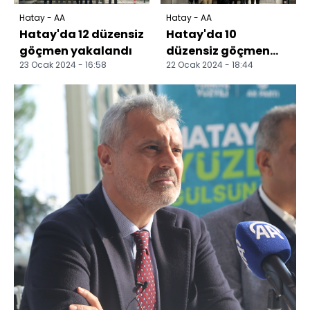
Hatay - AA
Hatay - AA
Hatay'da 12 düzensiz
Hatay'da 10
göçmen yakalandı
düzensiz göçmen
23 Ocak 2024 - 16:58
22 Ocak 2024 - 18:44
yakalandı