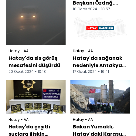
Başkanı Özdağ,
18 Ocak 2024 - 18:57
Hatay'da
ziyaretlerde bulundu
Hatay - AA
Hatay - AA
Hatay'da sis görüş
Hatay'da sağanak
mesafesini düşürdü
nedeniyle Antakya-
20 Ocak 2024 - 10:18
17 Ocak 2024 - 16:41
Reyhanlı kara yolu
ulaşıma kapandı
Hatay - AA
Hatay - AA
Hatay'da çeşitli
Bakan Yumaklı,
suçlara ilişkin
Hatay'daki Karasu