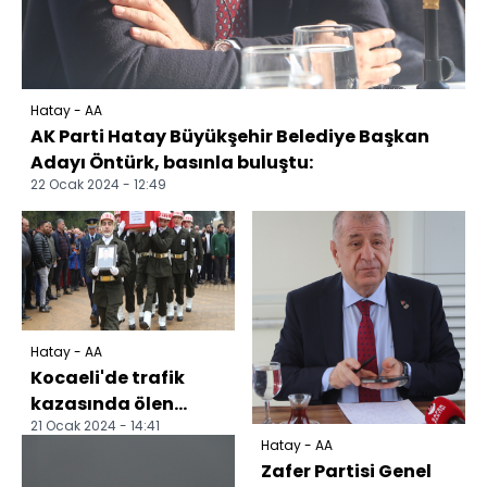
Hatay - AA
AK Parti Hatay Büyükşehir Belediye Başkan
Adayı Öntürk, basınla buluştu:
22 Ocak 2024 - 12:49
Hatay - AA
Kocaeli'de trafik
kazasında ölen
21 Ocak 2024 - 14:41
astsubayın cenazesi
Hatay - AA
Hatay'da defnedildi
Zafer Partisi Genel