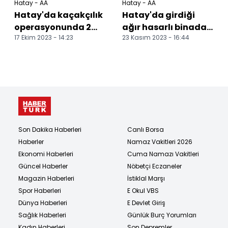
Hatay - AA
Hatay - AA
Hatay'da kaçakçılık
Hatay'da girdiği
operasyonunda 2
ağır hasarlı binada
17 Ekim 2023 - 14:23
23 Kasım 2023 - 16:44
şüpheli yakalandı
üzerine duvar
devrilen kişi
yaralandı
Son Dakika Haberleri
Canlı Borsa
Haberler
Namaz Vakitleri 2026
Ekonomi Haberleri
Cuma Namazı Vakitleri
Güncel Haberler
Nöbetçi Eczaneler
Magazin Haberleri
İstiklal Marşı
Spor Haberleri
E Okul VBS
Dünya Haberleri
E Devlet Giriş
Sağlık Haberleri
Günlük Burç Yorumları
Kadın Haberleri
Son Depremler