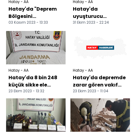
Hatay - AA
Hatay - AA
Hatay'da "Deprem
Hatay'da
Bölgesini
uyuşturucu
03 Kasım 2023 - 13:33
31 Ekim 2023 - 22:24
Canlandırma Destek
operasyonunda 1
Programı"
şüpheli tutuklandı
bilgilendirme topla...
Hatay - AA
Hatay - AA
Hatay'da 8 bin 248
Hatay'da depremde
küçük sikke ele
zarar gören vakıf
23 Ekim 2023 - 13:32
23 Ekim 2023 - 11:04
geçirildi
eserlerinden
30'unda restorasyon
başlat...