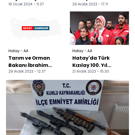
16 Ocak 2024 - 11:37
29 Aralık 2023 - 17:11
yakalanan 10 şüpheli
Regülatörü ve
tutuklandı
Derivasyon
Kanalının inşaatı...
Hatay - AA
Hatay - AA
Tarım ve Orman
Hatay'da Türk
Bakanı İbrahim
Kızılay 100. Yıl
29 Aralık 2023 - 12:37
21 Aralık 2023 - 15:30
Yumaklı, Hatay'da
Kütüphanesi açıldı
konuştu: