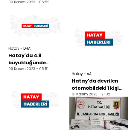
09 Kasım 2023 - 06:59
Hatay - DHA
Hatay'da 4.8
büyüklüğünde
09 Kasım 2023 - 05:51
deprem
Hatay - AA
Hatay'da devrilen
otomobildeki 1 kişi
01 Kasım 2023 - 21:02
öldü, 1 kişi yaralandı