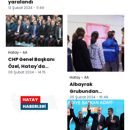
yaralandı
13 Şubat 2024 - 11:49
Hatay - AA
CHP Genel Başkanı
Özel, Hatay'da
06 Şubat 2024 - 14:15
konuştu:
Hatay - AA
Albayrak
Grubundan
05 Şubat 2024 - 15:48
Hatay'daki
depremzede
çocuklara psiko-
sosyal destek