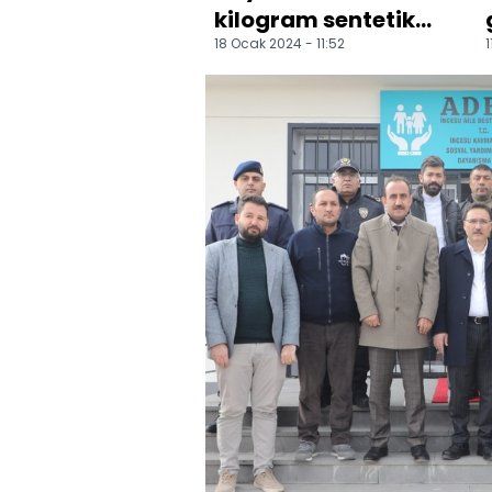
kilogram sentetik
18 Ocak 2024 - 11:52
1
uyuşturucu ele
geçirildi