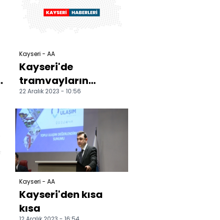
Kayseri - AA
Kayseri'de
tramvayların
22 Aralık 2023 - 10:56
elektrik giderine
"rüzgar" çözümü
Kayseri - AA
Kayseri'den kısa
kısa
12 Aralık 2023 - 16:54