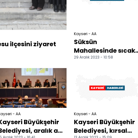
Kayseri - AA
Süksün
su ilçesini ziyaret
Mahallesinde sıcak
29 Aralık 2023 - 10:58
asfalt serimine
başlandı
ayseri - AA
Kayseri - AA
Kayseri Büyükşehir
Kayseri Büyükşehir
Belediyesi, aralık ayı
Belediyesi, kırsal
5 Aralık 2023 - 16:41
13 Aralık 2023 - 15:09