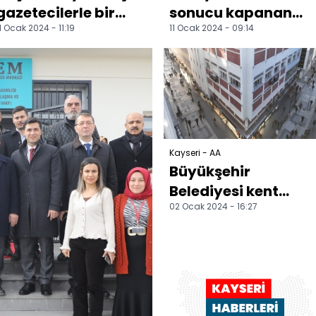
gazetecilerle bir
sonucu kapanan
1 Ocak 2024 - 11:19
11 Ocak 2024 - 09:14
araya geldi
Kayseri-Niğde kara
yolu trafiğe açıldı
Kayseri - AA
Büyükşehir
Belediyesi kent
02 Ocak 2024 - 16:27
merkezinde cephe
ve zemin
düzenlemesi
yapıyor