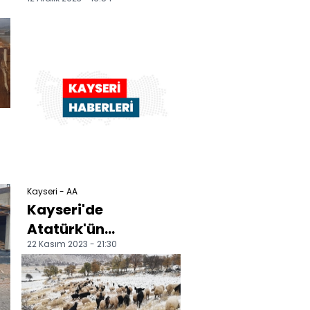
Kayseri - AA
Kayseri'de
Atatürk'ün
22 Kasım 2023 - 21:30
fotoğrafının
yakılmasına ilişkin 4
sanığın
yargılanma...