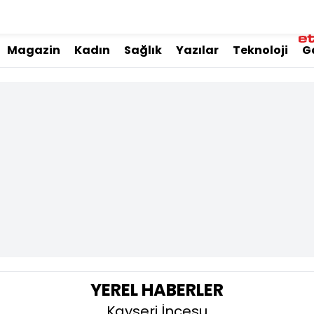
Magazin
Kadın
Sağlık
Yazılar
Teknoloji
G
YEREL HABERLER
Kayseri İncesu