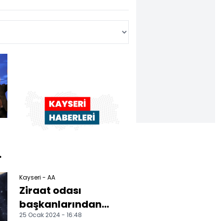
n
Kayseri - AA
Ziraat odası
başkanlarından
25 Ocak 2024 - 16:48
Başkan Büyükkılıç'a