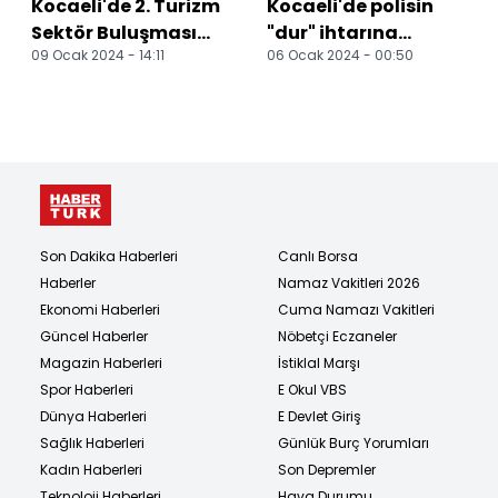
Kocaeli'de 2. Turizm
Kocaeli'de polisin
Sektör Buluşması
"dur" ihtarına
09 Ocak 2024 - 14:11
06 Ocak 2024 - 00:50
başladı
uymayan hafif ticari
araçtaki 2 zanlı
yak...
Son Dakika Haberleri
Canlı Borsa
Haberler
Namaz Vakitleri 2026
Ekonomi Haberleri
Cuma Namazı Vakitleri
Güncel Haberler
Nöbetçi Eczaneler
Magazin Haberleri
İstiklal Marşı
Spor Haberleri
E Okul VBS
Dünya Haberleri
E Devlet Giriş
Sağlık Haberleri
Günlük Burç Yorumları
Kadın Haberleri
Son Depremler
Teknoloji Haberleri
Hava Durumu