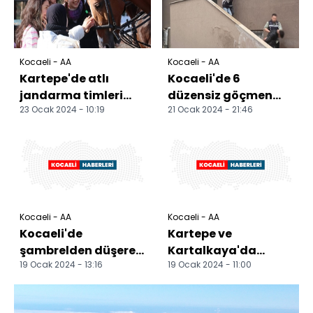
Kocaeli - AA
Kocaeli - AA
Kartepe'de atlı
Kocaeli'de 6
jandarma timleri
düzensiz göçmen
23 Ocak 2024 - 10:19
21 Ocak 2024 - 21:46
göreve başladı
yakalandı
Kocaeli - AA
Kocaeli - AA
Kocaeli'de
Kartepe ve
şambrelden düşerek
Kartalkaya'da
19 Ocak 2024 - 13:16
19 Ocak 2024 - 11:00
öldüğü öne sürülen
kayak sezonu yarıyıl
kadının yakınları suç
tatiliyle
duyu...
hareketlenecek