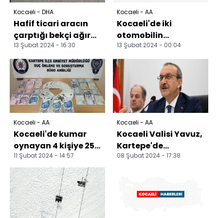
Kocaeli - DHA
Kocaeli - AA
Hafif ticari aracın
Kocaeli'de iki
çarptığı bekçi ağır
otomobilin
13 Şubat 2024 - 16:30
13 Şubat 2024 - 00:04
yaralandı; o anlar
çarpıştığı kazada
kamerada
biri ağır 3 kişi
yaralandı
Kocaeli - AA
Kocaeli - AA
Kocaeli'de kumar
Kocaeli Valisi Yavuz,
oynayan 4 kişiye 25
Kartepe'de
11 Şubat 2024 - 14:57
08 Şubat 2024 - 17:38
bin 700 lira ceza
muhtarlarla
verildi
toplantı yaptı