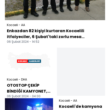
Kocaeli - AA
Enkazdan 82 kişiyi kurtaran Kocaelili
itfaiyeciler, 6 Şubat'taki zorlu mesa...
06 Şubat 2024 - 14:52
Kocaeli - DHA
OTOSTOP ÇEKİP
BİNDİĞİ KAMYONET,
06 Şubat 2024 - 04:00
KAMYONA ÇARPTI: 1'İ
Kocaeli - AA
AĞIR 3 YARALI
Kocaeli'de kamyona