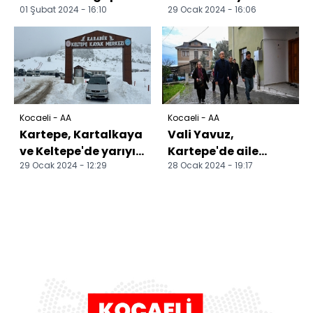
01 Şubat 2024 - 16:10
29 Ocak 2024 - 16:06
hastası 7 polikliniği
milyona yaklaştı
işgal ederse randevu
na...
Kocaeli - AA
Kocaeli - AA
Kartepe, Kartalkaya
Vali Yavuz,
ve Keltepe'de yarıyıl
Kartepe'de aile
29 Ocak 2024 - 12:29
28 Ocak 2024 - 19:17
tatili yoğunluğu
ziyaretlerinde
yaşanıyor
bulundu