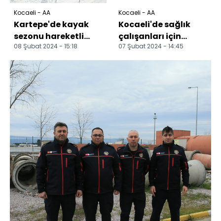
Kocaeli - AA
Kocaeli - AA
Kartepe'de kayak
Kocaeli'de sağlık
sezonu hareketli
çalışanları için
08 Şubat 2024 - 15:18
07 Şubat 2024 - 14:45
geçiyor
yapılan konutlar
sahiplerine teslim
edil...