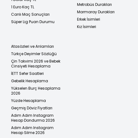
Metrobüs Durakları
1 Euro Kaç TL
Marmaray Durakları
Canlı Maç Sonuçları
Erkek İsimleri
Süper Lig Puan Durumu
Kız İsimleri
Atasözleri ve Anlamları
Türkçe Deyimler Sözlüğü
Çin Takvimi 2026 ve Bebek
Cinsiyeti Hesaplama
İETT Sefer Saatleri
Gebelik Hesaplama
Yükselen Burç Hesaplama
2026
Yüzde Hesaplama
Geçmiş Döviz Fiyatları
Adım Adım Instagram
Hesap Dondurma 2026
Adım Adım Instagram
Hesap Silme 2026