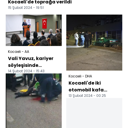
Kocaeli'de toprağa verildi
15 Şubat 2024 - 19:51
Kocaeli - AA
Vali Yavuz, kariyer
söyleşisinde
14 Şubat 2024 - 15:43
öğrencilerle bir
Kocaeli - DHA
araya geldi
Kocaeli'de iki
otomobil kafa
13 Şubat 2024 - 00:25
kafaya çarpıştı: 3
yaralı