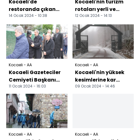
Kocaeli'de
Kocaeli'nin turizm
restoranda çıkan
rotaları yerli ve
14 Ocak 2024 - 10:38
12 Ocak 2024 - 14:13
silahlı kavgada 4
yabancı acentelere
kişi yaralandı
tanıtıldı
Kocaeli - AA
Kocaeli - AA
Kocaeli Gazeteciler
Kocaeli'nin yüksek
Cemiyeti Başkanı
kesimlerine kar
11 Ocak 2024 - 16:03
09 Ocak 2024 - 14:46
Kaplan'ın acı günü
yağdı
Kocaeli - AA
Kocaeli - AA