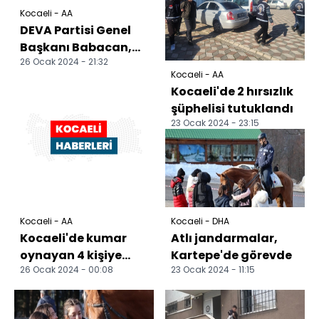
Kocaeli - AA
DEVA Partisi Genel
Başkanı Babacan,
26 Ocak 2024 - 21:32
Kocaeli'de konuştu:
Kocaeli - AA
Kocaeli'de 2 hırsızlık
şüphelisi tutuklandı
23 Ocak 2024 - 23:15
Kocaeli - AA
Kocaeli - DHA
Kocaeli'de kumar
Atlı jandarmalar,
oynayan 4 kişiye
Kartepe'de görevde
26 Ocak 2024 - 00:08
23 Ocak 2024 - 11:15
para cezası verildi