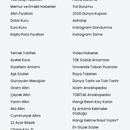
Memur ve Emekli Haberleri
Yol Durumu
Altın Fiyatları
2026 Dünya Kupası
Dolar Kuru
Astroloji
Euro Kuru
Instagram Dondurma
Kripto Para Fiyatları
Instagram Silme
Yemek Tarifleri
Video Haberler
Ayetel Kürsi
TDK Sözlük Anlamları
Saatlerin Anlamı
Üniversite Taban Puanları
Aşk Sözleri
Rüya Tabirleri
Günaydın Mesajları
Dünya Tarihi ve Türk Tarihi
Gram Altın
İslam Ansiklopedisi
Çeyrek Altın
TÜBİTAK Ansiklopedisi
Yarım Altın
Hangi Besin Kaç Kalori
Ata Altın
Eş Anlamlı Kelimeler
Sözlüğü
Cumhuriyet Altını
Hangi Kelime Nasıl Yazılır?
22 Ayar Bilezik
En Güzel Sözler
1 Dolar Kaç TL