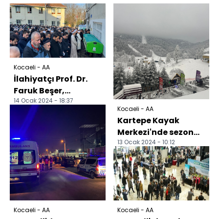
Kocaeli - AA
İlahiyatçı Prof. Dr.
Faruk Beşer,
14 Ocak 2024 - 18:37
Kocaeli'de son
Kocaeli - AA
yolculuğuna
Kartepe Kayak
uğurlandı
Merkezi'nde sezon
13 Ocak 2024 - 10:12
açıldı
Kocaeli - AA
Kocaeli - AA