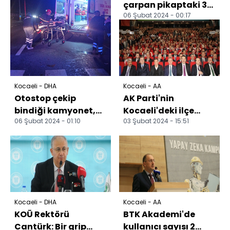
çarpan pikaptaki 3
06 Şubat 2024 - 00:17
kişi yaralandı
Kocaeli - DHA
Kocaeli - AA
Otostop çekip
AK Parti'nin
bindiği kamyonet,
Kocaeli'deki ilçe
06 Şubat 2024 - 01:10
03 Şubat 2024 - 15:51
kamyona çarptı: 1'i
belediye başkan
ağır 3 yaralı
adayları açıklandı
Kocaeli - DHA
Kocaeli - AA
KOÜ Rektörü
BTK Akademi'de
Cantürk: Bir grip
kullanıcı sayısı 2