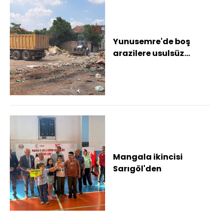
Yunusemre'de boş
arazilere usulsüz
dökülen 8 kamyon atık
toplandı
Mangala ikincisi
Sarıgöl'den