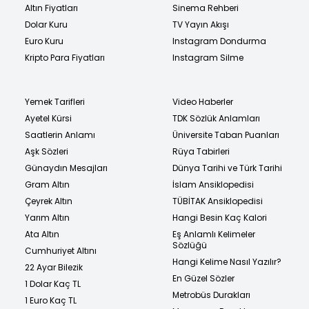
Altın Fiyatları
Sinema Rehberi
Dolar Kuru
TV Yayın Akışı
Euro Kuru
Instagram Dondurma
Kripto Para Fiyatları
Instagram Silme
Yemek Tarifleri
Video Haberler
Ayetel Kürsi
TDK Sözlük Anlamları
Saatlerin Anlamı
Üniversite Taban Puanları
Aşk Sözleri
Rüya Tabirleri
Günaydın Mesajları
Dünya Tarihi ve Türk Tarihi
Gram Altın
İslam Ansiklopedisi
Çeyrek Altın
TÜBİTAK Ansiklopedisi
Yarım Altın
Hangi Besin Kaç Kalori
Ata Altın
Eş Anlamlı Kelimeler
Sözlüğü
Cumhuriyet Altını
Hangi Kelime Nasıl Yazılır?
22 Ayar Bilezik
En Güzel Sözler
1 Dolar Kaç TL
Metrobüs Durakları
1 Euro Kaç TL