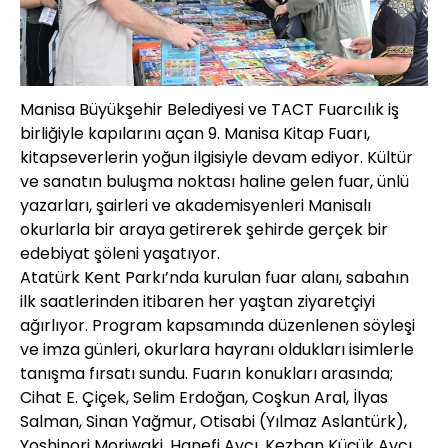
Manisa Büyükşehir Belediyesi ve TACT Fuarcılık iş
birliğiyle kapılarını açan 9. Manisa Kitap Fuarı,
kitapseverlerin yoğun ilgisiyle devam ediyor. Kültür
ve sanatın buluşma noktası haline gelen fuar, ünlü
yazarları, şairleri ve akademisyenleri Manisalı
okurlarla bir araya getirerek şehirde gerçek bir
edebiyat şöleni yaşatıyor.
Atatürk Kent Parkı’nda kurulan fuar alanı, sabahın
ilk saatlerinden itibaren her yaştan ziyaretçiyi
ağırlıyor. Program kapsamında düzenlenen söyleşi
ve imza günleri, okurlara hayranı oldukları isimlerle
tanışma fırsatı sundu. Fuarın konukları arasında;
Cihat E. Çiçek, Selim Erdoğan, Coşkun Aral, İlyas
Salman, Sinan Yağmur, Otisabi (Yılmaz Aslantürk),
Yoshinori Moriwaki, Hanefi Avcı, Kezban Küçük Avcı,