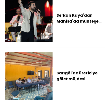
Serkan Kaya'dan
Manisa'da muhteşem
konser Serkan Kaya
yeni şarkısını ilk ke...
Sarıgöl'de üreticiye
gölet müjdesi