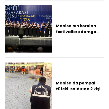
Manisa'nın koroları
festivallere damga
vurdu
Manisa'da pompalı
tüfekli saldırıda 2 kişi
yaralandı; o anlar
kamerada