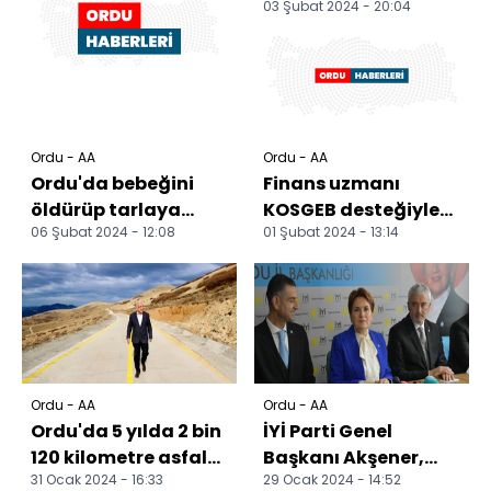
03 Şubat 2024 - 20:04
başkan adayları
tanıtım töreninde
konu...
Ordu - AA
Ordu - AA
Ordu'da bebeğini
Finans uzmanı
öldürüp tarlaya
KOSGEB desteğiyle
06 Şubat 2024 - 12:08
01 Şubat 2024 - 13:14
gömdüğü öne
kurduğu işletmede
sürülen anneye
ailesiyle fındığa
müebbet hapis c...
değer k...
Ordu - AA
Ordu - AA
Ordu'da 5 yılda 2 bin
İYİ Parti Genel
120 kilometre asfalt
Başkanı Akşener,
31 Ocak 2024 - 16:33
29 Ocak 2024 - 14:52
ve beton yol
Ordu'da