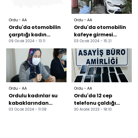
Ordu - AA
Ordu - AA
Ordu'da otomobilin
Ordu'da otomobilin
çarptığı kadın
kafeye girmesi
09 Ocak 2024 - 13:11
03 Ocak 2024 - 15:21
hayatını kaybetti
sonucu 3 kişi
yaralandı
Ordu - AA
Ordu - AA
Ordulu kadınlar su
Ordu'da 12 cep
kabaklarından
telefonu çaldığı
03 Ocak 2024 - 11:08
30 Aralık 2023 - 18:10
hediyelik eşya
iddia edilen kişi
yaparak gelir
tutuklandı
sağlıyor