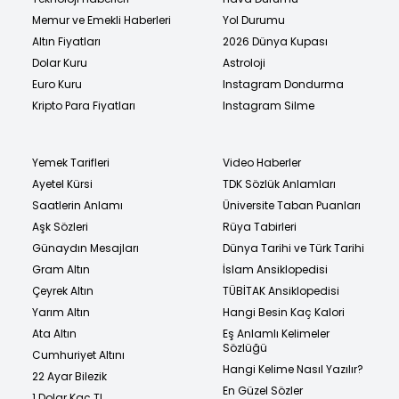
Memur ve Emekli Haberleri
Yol Durumu
Altın Fiyatları
2026 Dünya Kupası
Dolar Kuru
Astroloji
Euro Kuru
Instagram Dondurma
Kripto Para Fiyatları
Instagram Silme
Yemek Tarifleri
Video Haberler
Ayetel Kürsi
TDK Sözlük Anlamları
Saatlerin Anlamı
Üniversite Taban Puanları
Aşk Sözleri
Rüya Tabirleri
Günaydın Mesajları
Dünya Tarihi ve Türk Tarihi
Gram Altın
İslam Ansiklopedisi
Çeyrek Altın
TÜBİTAK Ansiklopedisi
Yarım Altın
Hangi Besin Kaç Kalori
Ata Altın
Eş Anlamlı Kelimeler
Sözlüğü
Cumhuriyet Altını
Hangi Kelime Nasıl Yazılır?
22 Ayar Bilezik
En Güzel Sözler
1 Dolar Kaç TL