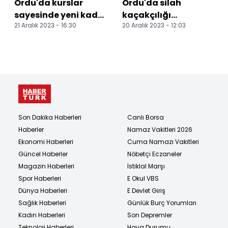
Ordu'da kurslar
Ordu'da silah
sayesinde yeni kadın
kaçakçılığı
21 Aralık 2023 - 16:30
20 Aralık 2023 - 12:03
aşçılar yetişiyor
operasyonunda 2
kişi yakalandı
Son Dakika Haberleri
Canlı Borsa
Haberler
Namaz Vakitleri 2026
Ekonomi Haberleri
Cuma Namazı Vakitleri
Güncel Haberler
Nöbetçi Eczaneler
Magazin Haberleri
İstiklal Marşı
Spor Haberleri
E Okul VBS
Dünya Haberleri
E Devlet Giriş
Sağlık Haberleri
Günlük Burç Yorumları
Kadın Haberleri
Son Depremler
Teknoloji Haberleri
Hava Durumu