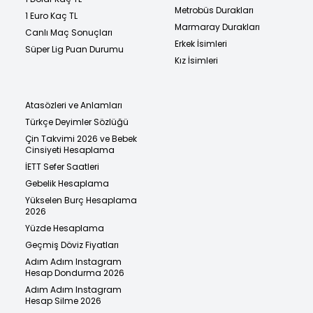
Metrobüs Durakları
1 Euro Kaç TL
Marmaray Durakları
Canlı Maç Sonuçları
Erkek İsimleri
Süper Lig Puan Durumu
Kız İsimleri
Atasözleri ve Anlamları
Türkçe Deyimler Sözlüğü
Çin Takvimi 2026 ve Bebek
Cinsiyeti Hesaplama
İETT Sefer Saatleri
Gebelik Hesaplama
Yükselen Burç Hesaplama
2026
Yüzde Hesaplama
Geçmiş Döviz Fiyatları
Adım Adım Instagram
Hesap Dondurma 2026
Adım Adım Instagram
Hesap Silme 2026