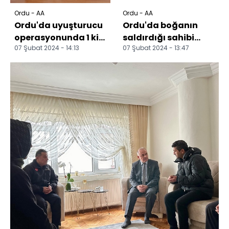
Ordu - AA
Ordu - AA
Ordu'da uyuşturucu
Ordu'da boğanın
operasyonunda 1 kişi
saldırdığı sahibi
07 Şubat 2024 - 14:13
07 Şubat 2024 - 13:47
tutuklandı
öldü