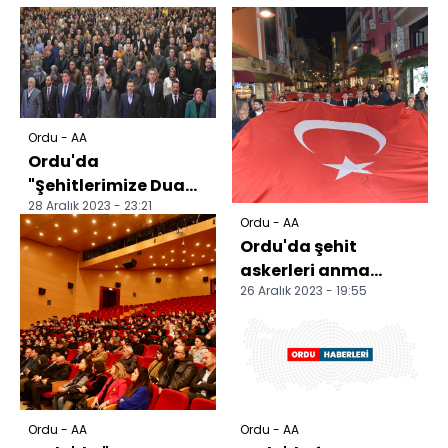
Ordu - AA
Ordu'da
"Şehitlerimize Dua
28 Aralık 2023 - 23:21
Filistin'e Vefa"
Ordu - AA
programı
Ordu'da şehit
düzenlendi
askerleri anma
26 Aralık 2023 - 19:55
yürüyüşü düzenlendi
Ordu - AA
Ordu - AA