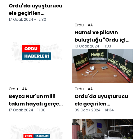
Ordu'da uyuşturucu
ele geçirilen
17 Ocak 2024 - 12:30
otomobildeki 3
Ordu - AA
kişiden biri
Hamsi ve pilavın
tutuklandı
buluştuğu "Ordu içli
10 Ocak 2024 - 11:33
tava" kış
sofralarında yer
buluyor
Ordu - AA
Ordu - AA
Beyza Nur'un milli
Ordu'da uyuşturucu
takım hayali gerçek
ele geçirilen
17 Ocak 2024 - 11:08
09 Ocak 2024 - 14:34
oldu
otomobildeki 2 kişi
tutuklandı