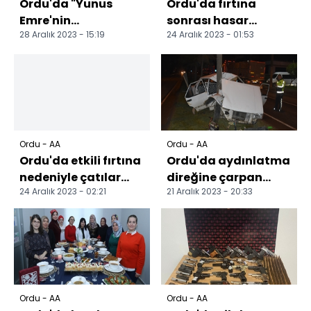
Ordu'da "Yunus
Ordu'da fırtına
Emre'nin
sonrası hasar
28 Aralık 2023 - 15:19
24 Aralık 2023 - 01:53
Coğrafyası"
tespitine başlandı
konferansı
düzenlendi
Ordu - AA
Ordu - AA
Ordu'da etkili fırtına
Ordu'da aydınlatma
nedeniyle çatılar
direğine çarpan
24 Aralık 2023 - 02:21
21 Aralık 2023 - 20:33
uçtu, park halindeki
otomobildeki 3 kişi
araçlarda has...
yaralandı
Ordu - AA
Ordu - AA