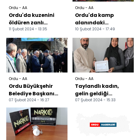
Ordu - AA
Ordu - AA
Ordu'da kuzenini
Ordu'da kamp
öldüren zanlı
alanındaki
11 Şubat 2024 - 13:35
10 Şubat 2024 - 17:49
tutuklandı
yangında 10 yapı
kullanılamaz hale
geldi
Ordu - AA
Ordu - AA
Ordu Büyükşehir
Taylandlı kadın,
Belediye Başkanı
gelin geldiği
07 Şubat 2024 - 16:27
07 Şubat 2024 - 15:33
Güler Ünye'de
Ordu'da Müslüman
temaslarda bulundu
oldu