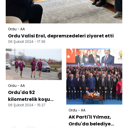
Ordu - AA
Ordu Valisi Erol, depremzedeleri ziyaret etti
06 Şubat 2024 - 17:36
Ordu - AA
Ordu'da 52
kilometrelik koşu
06 Şubat 2024 - 15:27
gerçekleştirildi
Ordu - AA
AK Parti'li Yılmaz,
Ordu'da belediye