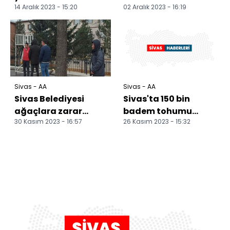
14 Aralık 2023 - 15:20
02 Aralık 2023 - 16:19
düzenlendi
ağabeyi Zara'da
toprağa verildi
Sivas - AA
Sivas - AA
Sivas Belediyesi
Sivas'ta 150 bin
ağaçlara zarar
badem tohumu
30 Kasım 2023 - 16:57
26 Kasım 2023 - 15:32
verenler hakkında
toprakla
suç duyurusunda
buluşturuldu
bulundu