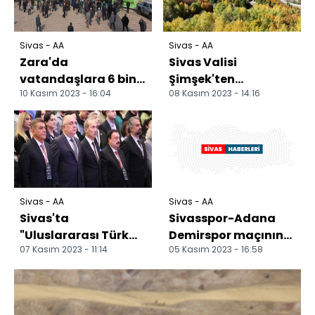
Sivas - AA
Sivas - AA
Zara'da
Sivas Valisi
vatandaşlara 6 bin
Şimşek'ten
10 Kasım 2023 - 16:04
08 Kasım 2023 - 14:16
fidan dağıtıldı
"sonbahar"
paylaşımı
Sivas - AA
Sivas - AA
Sivas'ta
Sivasspor-Adana
"Uluslararası Türk
Demirspor maçının
07 Kasım 2023 - 11:14
05 Kasım 2023 - 16:58
Aşıklık Geleneği ve
ardından
Aşık Veysel"
sempozyumu düz...