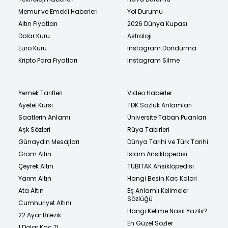
Memur ve Emekli Haberleri
Yol Durumu
Altın Fiyatları
2026 Dünya Kupası
Dolar Kuru
Astroloji
Euro Kuru
Instagram Dondurma
Kripto Para Fiyatları
Instagram Silme
Yemek Tarifleri
Video Haberler
Ayetel Kürsi
TDK Sözlük Anlamları
Saatlerin Anlamı
Üniversite Taban Puanları
Aşk Sözleri
Rüya Tabirleri
Günaydın Mesajları
Dünya Tarihi ve Türk Tarihi
Gram Altın
İslam Ansiklopedisi
Çeyrek Altın
TÜBİTAK Ansiklopedisi
Yarım Altın
Hangi Besin Kaç Kalori
Ata Altın
Eş Anlamlı Kelimeler
Sözlüğü
Cumhuriyet Altını
Hangi Kelime Nasıl Yazılır?
22 Ayar Bilezik
En Güzel Sözler
1 Dolar Kaç TL