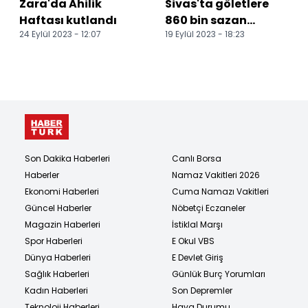
Zara'da Ahilik
Sivas'ta göletlere
Haftası kutlandı
860 bin sazan
24 Eylül 2023 - 12:07
19 Eylül 2023 - 18:23
yavrusu bırakıldı
Son Dakika Haberleri
Canlı Borsa
Haberler
Namaz Vakitleri 2026
Ekonomi Haberleri
Cuma Namazı Vakitleri
Güncel Haberler
Nöbetçi Eczaneler
Magazin Haberleri
İstiklal Marşı
Spor Haberleri
E Okul VBS
Dünya Haberleri
E Devlet Giriş
Sağlık Haberleri
Günlük Burç Yorumları
Kadın Haberleri
Son Depremler
Teknoloji Haberleri
Hava Durumu