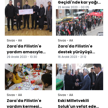
Geçidi'nde kar yağışı
23 Aralık 2023 - 00:05
etkili oluyor
Sivas - AA
Sivas - AA
Zara'da Filistin'e
Zara'da Filistin'e
yardım amacıyla
destek yürüyüşü
29 Aralık 2023 - 10:30
16 Aralık 2023 - 21:12
kermes düzenlendi
yapıldı
Sivas - AA
Sivas - AA
Zara'da Filistin'e
Eski Milletvekili
yardım kermesi
Soluk'un vefat eden