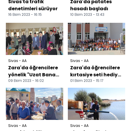
Sivas'ta trafik
Zara'da patates
denetimleri sürüyor
hasadı başladı
16 Ekim 2023 - 16:15
10 Ekim 2023 - 13:43
Sivas - AA
Sivas - AA
Zara'da öğrencilere
Zara'da öğrencilere
yönelik "Uzat Bana
kırtasiye seti hediye
09 Ekim 2023 - 16:02
01 Ekim 2023 - 15:17
Ellerini" adlı etkinlik
edildi
düzenlendi
Sivas - AA
Sivas - AA