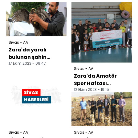
Sivas - AA
Zara'da yaralı
bulunan şahin
17 Ekim 2023 - 09:47
tedaviye alındı
Sivas - AA
Zara'da Amatör
Spor Haftası
12 Ekim 2023 - 19:15
kutlandı
Sivas - AA
Sivas - AA