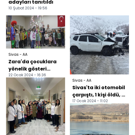
adayları tanıtıldı
10 Şubat 2024 - 19:56
Sivas - AA
Zara'da çocuklara
yönelik gösteri
22 Ocak 2024 - 16:36
düzenlendi
Sivas - AA
Sivas'ta iki otomobil
çarpıştı, 1 kişi öldü, 6
17 Ocak 2024 - 11:02
kişi yaralandı