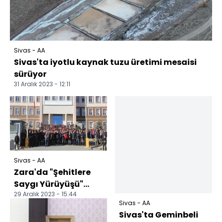
Sivas - AA
Sivas'ta iyotlu kaynak tuzu üretimi mesaisi
sürüyor
31 Aralık 2023 - 12:11
Sivas - AA
Zara'da "Şehitlere
Saygı Yürüyüşü"
29 Aralık 2023 - 15:44
düzenlendi
Sivas - AA
Sivas'ta Geminbeli