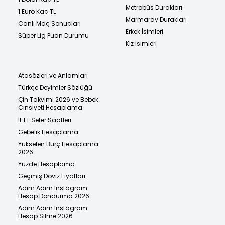
Metrobüs Durakları
1 Euro Kaç TL
Marmaray Durakları
Canlı Maç Sonuçları
Erkek İsimleri
Süper Lig Puan Durumu
Kız İsimleri
Atasözleri ve Anlamları
Türkçe Deyimler Sözlüğü
Çin Takvimi 2026 ve Bebek
Cinsiyeti Hesaplama
İETT Sefer Saatleri
Gebelik Hesaplama
Yükselen Burç Hesaplama
2026
Yüzde Hesaplama
Geçmiş Döviz Fiyatları
Adım Adım Instagram
Hesap Dondurma 2026
Adım Adım Instagram
Hesap Silme 2026