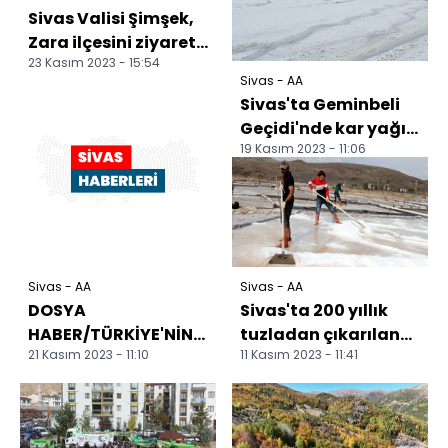
Sivas Valisi Şimşek,
Zara ilçesini ziyaret
23 Kasım 2023 - 15:54
etti
Sivas - AA
Sivas'ta Geminbeli
Geçidi'nde kar yağışı
19 Kasım 2023 - 11:06
etkili oluyor
Sivas - AA
Sivas - AA
DOSYA
Sivas'ta 200 yıllık
HABER/TÜRKİYE'NİN
tuzladan çıkarılan
21 Kasım 2023 - 11:10
11 Kasım 2023 - 11:41
MAĞARALARI -
kaynak tuzu iç ve dış
Sivas'ın mağara
piyasaya gönde...
apartmanları
ziyaretçi...