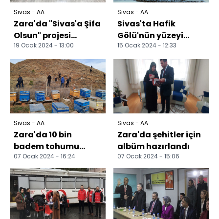
Sivas - AA
Sivas - AA
Zara'da "Sivas'a Şifa
Sivas'ta Hafik
Olsun" projesi
Gölü'nün yüzeyi
19 Ocak 2024 - 13:00
15 Ocak 2024 - 12:33
tanıtıldı
kısmen buz tuttu
Sivas - AA
Sivas - AA
Zara'da 10 bin
Zara'da şehitler için
badem tohumu
albüm hazırlandı
07 Ocak 2024 - 16:24
07 Ocak 2024 - 15:06
toprakla
buluşturuldu