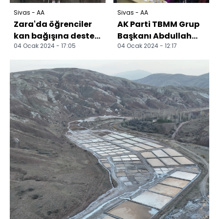
Sivas - AA
Sivas - AA
Zara'da öğrenciler
AK Parti TBMM Grup
kan bağışına destek
Başkanı Abdullah
04 Ocak 2024 - 17:05
04 Ocak 2024 - 12:17
oldu
Güler, Zara ve
Suşehri'nde
partililerle...