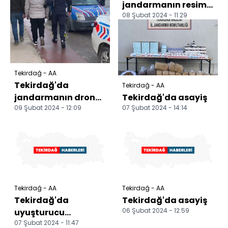
jandarmanın resim
08 Şubat 2024 - 11:29
yarışmasında
Türkiye üçüncüsü
oldu
Tekirdağ - AA
Tekirdağ'da
Tekirdağ - AA
jandarmanın dron
Tekirdağ'da asayiş
09 Şubat 2024 - 12:09
07 Şubat 2024 - 14:14
destekli trafik
denetiminde 2
düzensiz göçmen...
Tekirdağ - AA
Tekirdağ - AA
Tekirdağ'da
Tekirdağ'da asayiş
06 Şubat 2024 - 12:59
uyuşturucu
07 Şubat 2024 - 11:47
operasyonunda 6