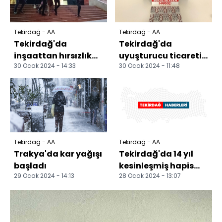
Tekirdağ - AA
Tekirdağ - AA
Tekirdağ'da
Tekirdağ'da
inşaattan hırsızlık
uyuşturucu ticareti
30 Ocak 2024 - 14:33
30 Ocak 2024 - 11:48
yaptıkları iddiasıyla
yaptıkları iddiasıyla
2 zanlı tutuklandı
11 zanlı yakalandı
Tekirdağ - AA
Tekirdağ - AA
Trakya'da kar yağışı
Tekirdağ'da 14 yıl
başladı
kesinleşmiş hapis
29 Ocak 2024 - 14:13
28 Ocak 2024 - 13:07
cezası bulunan firari
hükümlü yakaland...