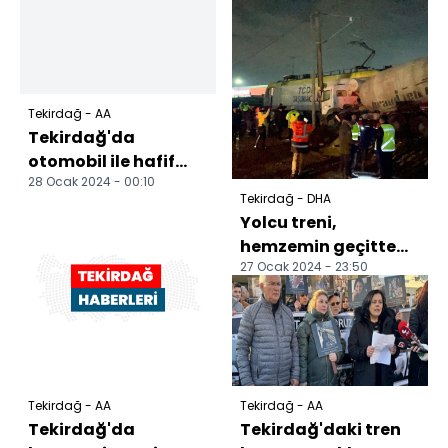
Tekirdağ - AA
Tekirdağ'da
otomobil ile hafif
28 Ocak 2024 - 00:10
ticari aracın
Tekirdağ - DHA
çarpıştığı kazada 5
Yolcu treni,
kişi yaral...
hemzemin geçitte
27 Ocak 2024 - 23:50
beton mikserine
çarptı; 1 yaralı
Tekirdağ - AA
Tekirdağ - AA
Tekirdağ'da
Tekirdağ'daki tren