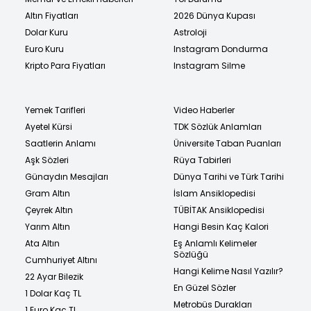
Altın Fiyatları
2026 Dünya Kupası
Dolar Kuru
Astroloji
Euro Kuru
Instagram Dondurma
Kripto Para Fiyatları
Instagram Silme
Yemek Tarifleri
Video Haberler
Ayetel Kürsi
TDK Sözlük Anlamları
Saatlerin Anlamı
Üniversite Taban Puanları
Aşk Sözleri
Rüya Tabirleri
Günaydın Mesajları
Dünya Tarihi ve Türk Tarihi
Gram Altın
İslam Ansiklopedisi
Çeyrek Altın
TÜBİTAK Ansiklopedisi
Yarım Altın
Hangi Besin Kaç Kalori
Ata Altın
Eş Anlamlı Kelimeler
Sözlüğü
Cumhuriyet Altını
Hangi Kelime Nasıl Yazılır?
22 Ayar Bilezik
En Güzel Sözler
1 Dolar Kaç TL
Metrobüs Durakları
1 Euro Kaç TL