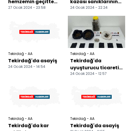
hemzemin geçitte
kazası sanıklarının
27 Ocak 2024 - 23:58
24 Ocak 2024 - 22:24
yolcu treninin
yargılanmasına
çarptığı beton
devam edildi
mikserinin sürüc...
Tekirdağ - AA
Tekirdağ - AA
Tekirdağ'da asayiş
Tekirdağ'da
24 Ocak 2024 - 14:54
uyuşturucu ticareti
24 Ocak 2024 - 12:57
yaptıkları iddiasıyla
9 zanlı yakalandı
Tekirdağ - AA
Tekirdağ - AA
Tekirdağ'da kar
Tekirdağ'da asayiş