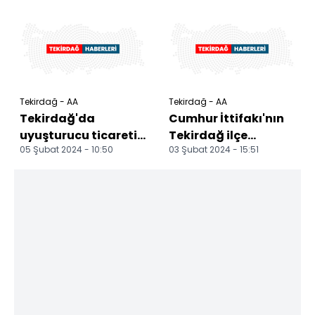
zanlı yakalandı
Tekirdağ - AA
Tekirdağ - AA
Tekirdağ'da
Cumhur İttifakı'nın
uyuşturucu ticareti
Tekirdağ ilçe
05 Şubat 2024 - 10:50
03 Şubat 2024 - 15:51
yaptıkları iddiasıyla
belediye başkan
5 zanlı yakalandı
adayları tanıtıldı