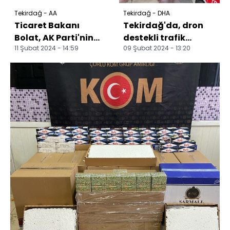
Tekirdağ - AA
Tekirdağ - DHA
Ticaret Bakanı
Tekirdağ'da, dron
Bolat, AK Parti'nin
destekli trafik
11 Şubat 2024 - 14:59
09 Şubat 2024 - 13:20
Tekirdağ mitinginde
denetiminde 2
konuştu:
kaçak göçmen
yakalandı