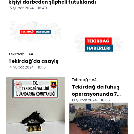
kişiyi darbeden şüpheli tutuklandı
15 Şubat 2024 - 16:40
Tekirdağ - AA
Tekirdağ'da asayiş
14 Şubat 2024 - 16:16
Tekirdağ - AA
Tekirdağ'da fuhuş
operasyonunda 7
13 Şubat 2024 - 18:05
şüpheli yakalandı