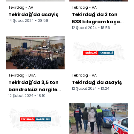
Tekirdağ - AA
Tekirdağ - AA
Tekirdağ'da asayiş
Tekirdağ'da 3 ton
14 Şubat 2024 - 08:59
638 kilogram kaçak
12 Şubat 2024 - 18:56
nargile tütünü ele
geçirildi
Tekirdağ - DHA
Tekirdağ - AA
Tekirdağ'da 3,5 ton
Tekirdağ'da asayiş
12 Şubat 2024 - 13:24
bandrolsüz nargile
12 Şubat 2024 - 18:10
tütünü ele geçirildi