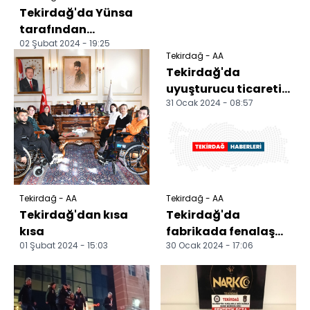
Tekirdağ'da Yünsa
tarafından
02 Şubat 2024 - 19:25
yaptırılan cami
Tekirdağ - AA
ibadete açıldı
Tekirdağ'da
uyuşturucu ticareti
31 Ocak 2024 - 08:57
yaptıkları iddiasıyla
7 zanlı yakalandı
Tekirdağ - AA
Tekirdağ - AA
Tekirdağ'dan kısa
Tekirdağ'da
kısa
fabrikada fenalaşan
01 Şubat 2024 - 15:03
30 Ocak 2024 - 17:06
işçi hayatını
kaybetti