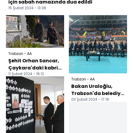
için sabah namazında dua edildi
15 Şubat 2024 - 13:38
Trabzon - AA
Şehit Orhan Sancar,
Çaykara'daki kabri
11 Şubat 2024 - 16:12
başında anıldı
Trabzon - AA
Bakan Uraloğlu,
Trabzon'da belediye
03 Şubat 2024 - 17:19
başkan adayları
tanıtım töreninde
konuş...