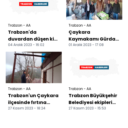
Trabzon - AA
Trabzon - AA
Trabzon'da
Çaykara
duvardan düşen kişi
Kaymakamı Gürdal
04 Aralık 2023 - 16:02
01 Aralık 2023 - 17:08
öldü
Erbek'den mahalle
ziyareti
Trabzon - AA
Trabzon - AA
Trabzon'un Çaykara
Trabzon Büyükşehir
ilçesinde fırtına
Belediyesi ekipleri
27 Kasım 2023 - 18:24
27 Kasım 2023 - 15:53
etkili oldu
fırtına nedeniyle 318
ihbara müdahal...