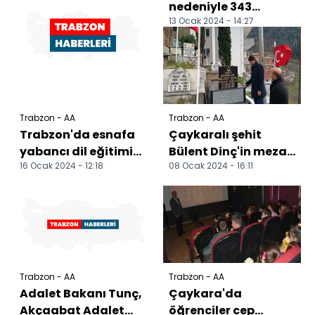
nedeniyle 343
13 Ocak 2024 - 14:27
yerleşim yerine
ulaşım
sağlanamıyor
Trabzon - AA
Trabzon - AA
Trabzon'da esnafa
Çaykaralı şehit
yabancı dil eğitimi
Bülent Dinç'in mezarı
16 Ocak 2024 - 12:18
08 Ocak 2024 - 16:11
veriliyor
yeniden yaptırıldı
Trabzon - AA
Trabzon - AA
Adalet Bakanı Tunç,
Çaykara'da
Akçaabat Adalet
öğrenciler cep