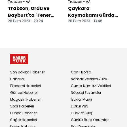
Trabzon - AA
Trabzon - AA
Trabzon, Ordu ve
Çaykara
Bayburt'ta "Fener
Kaymakamı Gürdal
28 Ekim 2023 - 20:24
28 Ekim 2023 - 13:46
Alayı" düzenlendi
Erbek'ten mahalle
ziyareti
Son Dakika Haberleri
Canlı Borsa
Haberler
Namaz Vakitleri 2026
Ekonomi Haberleri
Cuma Namazı Vakitleri
Güncel Haberler
Nöbetçi Eczaneler
Magazin Haberleri
İstiklal Marşı
Spor Haberleri
E Okul VBS
Dünya Haberleri
E Devlet Giriş
Sağlık Haberleri
Günlük Burç Yorumları
Kadın Haberleri
Son Depremler