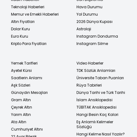
Teknoloji Haberleri
Hava Durumu
Memur ve Emekli Haberleri
Yol Durumu
Altın Fiyatları
2026 Dünya Kupası
Dolar Kuru
Astroloji
Euro Kuru
Instagram Dondurma
Kripto Para Fiyatları
Instagram Silme
Yemek Tarifleri
Video Haberler
Ayetel Kürsi
TDK Sözlük Anlamları
Saatlerin Anlamı
Üniversite Taban Puanları
Aşk Sözleri
Rüya Tabirleri
Günaydın Mesajları
Dünya Tarihi ve Türk Tarihi
Gram Altın
İslam Ansiklopedisi
Çeyrek Altın
TÜBİTAK Ansiklopedisi
Yarım Altın
Hangi Besin Kaç Kalori
Ata Altın
Eş Anlamlı Kelimeler
Sözlüğü
Cumhuriyet Altını
Hangi Kelime Nasıl Yazılır?
22 Ayar Bilezik