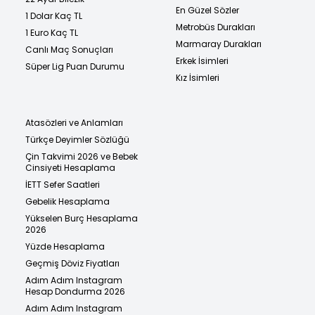
En Güzel Sözler
1 Dolar Kaç TL
Metrobüs Durakları
1 Euro Kaç TL
Marmaray Durakları
Canlı Maç Sonuçları
Erkek İsimleri
Süper Lig Puan Durumu
Kız İsimleri
Atasözleri ve Anlamları
Türkçe Deyimler Sözlüğü
Çin Takvimi 2026 ve Bebek
Cinsiyeti Hesaplama
İETT Sefer Saatleri
Gebelik Hesaplama
Yükselen Burç Hesaplama
2026
Yüzde Hesaplama
Geçmiş Döviz Fiyatları
Adım Adım Instagram
Hesap Dondurma 2026
Adım Adım Instagram