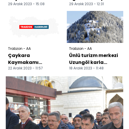
29 Aralık 2023 - 15:08
29 Aralık 2023 - 12:31
Sarayı'nın temel
sinemada film izledi
atma töreninde
konuştu...
Trabzon - AA
Trabzon - AA
Çaykara
Ünlü turizm merkezi
Kaymakamı
Uzungöl karla
22 Aralık 2023 - 11:57
18 Aralık 2023 - 11:48
Erbek'ten yangında
kaplandı
evi zarar gören
vatandaşa ziyaret