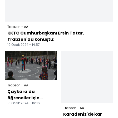
Trabzon - AA
KKTC Cumhurbaşkanı Ersin Tatar,
Trabzon'da konuştu:
19 Ocak 2024 - 14:57
Trabzon - AA
Çaykara'da
öğrenciler için
16 Ocak 2024 - 16:36
etkinlik düzenlendi
Trabzon - AA
Karadeniz'de kar