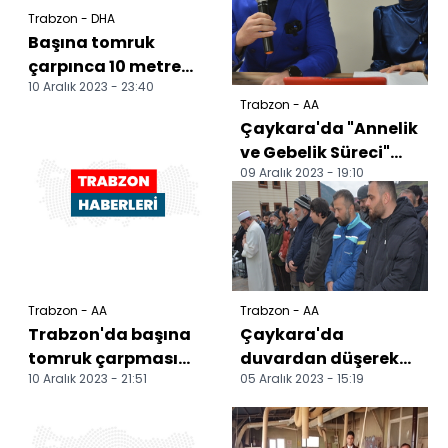
Trabzon - DHA
Başına tomruk
çarpınca 10 metre
10 Aralık 2023 - 23:40
yüksekten düşüp
Trabzon - AA
öldü
Çaykara'da "Annelik
ve Gebelik Süreci"
09 Aralık 2023 - 19:10
semineri
gerçekleştirildi
Trabzon - AA
Trabzon - AA
Trabzon'da başına
Çaykara'da
tomruk çarpması
duvardan düşerek
10 Aralık 2023 - 21:51
05 Aralık 2023 - 15:19
sonucu yaklaşık 10
ölen kişinin cenazesi
metre yüksekten
defnedildi
düşen...