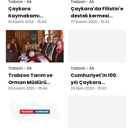
Trabzon - AA
Trabzon - AA
Çaykara
Çaykara'da Filistin'e
Kaymakamı
destek kermesi
14 Kasım 2023 - 15:44
07 Kasım 2023 - 15:32
Erbek'ten
açıldı
öğrencilere ziyaret
Trabzon - AA
Trabzon - AA
Trabzon Tarım ve
Cumhuriyet'in 100.
Orman Müdürü
yılı Çaykara
03 Kasım 2023 - 15:44
29 Ekim 2023 - 15:02
Kaplan'dan ÇAYDER
ilçesinde kutlandı
Kadın Kooperatifi'ne
ziyare...