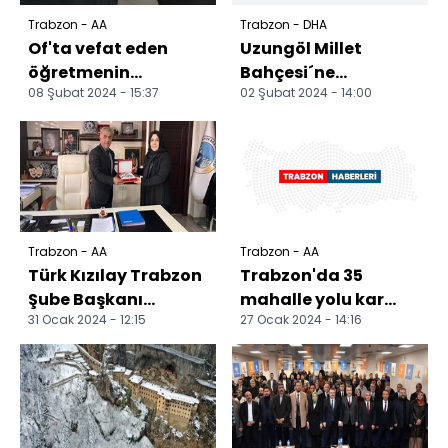
Trabzon - AA
Trabzon - DHA
Of'ta vefat eden
Uzungöl Millet
öğretmenin
Bahçesi´ne
08 Şubat 2024 - 15:37
02 Şubat 2024 - 14:00
cenazesi defnedildi
`yürütmeyi
durdurma´ kararı
Trabzon - AA
Trabzon - AA
Türk Kızılay Trabzon
Trabzon'da 35
Şube Başkanı
mahalle yolu kar
31 Ocak 2024 - 12:15
27 Ocak 2024 - 14:16
Yıldırım'dan,
nedeniyle ulaşıma
Çaykara
kapandı
Belediyesi'ne ziyar...