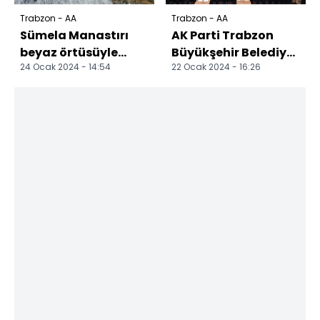
Trabzon - AA
Trabzon - AA
Sümela Manastırı
AK Parti Trabzon
beyaz örtüsüyle
Büyükşehir Belediye
24 Ocak 2024 - 14:54
22 Ocak 2024 - 16:26
görüntülendi
Başkan adayı Genç,
ziyaretlerde
bulund...