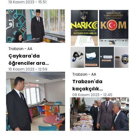
19 Kasım 2023 - 15:51
Trabzon - AA
Çaykara'da
öğrenciler ara
15 Kasım 2023 - 12:59
tatilde de sınavlara
Trabzon - AA
hazırlanıyor
Trabzon'da
kaçakçılık
08 Kasım 2023 - 12:45
uygulamalarında 14
kişi yakalandı