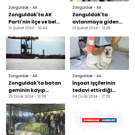
Zonguldak - AA
Zonguldak - AA
Zonguldak'ta AK
Zonguldak'ta
Parti'nin ilçe ve belde
avlanmaya giden
10 Şubat 2024 - 16:44
01 Şubat 2024 - 13:36
belediye başkan
kişi ormanlık alanda
adayları tanıtıldı
ölü bulundu
Zonguldak - AA
Zonguldak - AA
Zonguldak'ta batan
İnşaat işçilerinin
geminin kayıp
tedavi ettirdiği
25 Ocak 2024 - 13:39
04 Ocak 2024 - 17:25
personeli 68 gündür
köpekle ormanda
aranıyor
buldukları kedi
arkadaş...