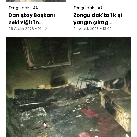
Zonguldak - AA
Zonguldak - AA
Danıştay Başkanı
Zonguldak'ta 1 kişi
Zeki Yiğit'in
yangın çıktığı
29 Aralık 2023 - 14:42
24 Aralık 2023 - 13:42
kayınvalidesi son
belirlenen evinde ölü
yolculuğa uğurlandı
bulundu