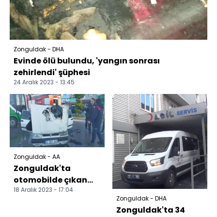
Zonguldak - DHA
Evinde ölü bulundu, 'yangın sonrası
zehirlendi' şüphesi
24 Aralık 2023 - 13:45
Zonguldak - AA
Zonguldak'ta
otomobilde çıkan
18 Aralık 2023 - 17:04
yangın söndürüldü
Zonguldak - DHA
Zonguldak'ta 34