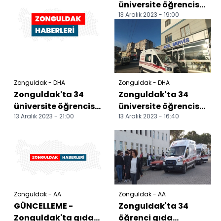
üniversite öğrencisi
13 Aralık 2023 - 19:00
gıda zehirlenmesi
şüphesiyle
tedaviye...
Zonguldak - DHA
Zonguldak - DHA
Zonguldak'ta 34
Zonguldak'ta 34
üniversite öğrencisi
üniversite öğrencisi
13 Aralık 2023 - 21:00
13 Aralık 2023 - 16:40
gıda zehirlenmesi
gıda zehirlenmesi
şüphesiyle
şüphesiyle
tedaviye...
tedaviye...
Zonguldak - AA
Zonguldak - AA
GÜNCELLEME -
Zonguldak'ta 34
Zonguldak'ta gıda
öğrenci gıda