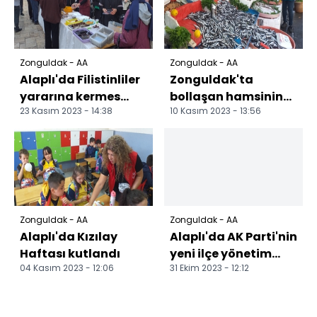
Zonguldak - AA
Zonguldak - AA
Alaplı'da Filistinliler
Zonguldak'ta
yararına kermes
bollaşan hamsinin
23 Kasım 2023 - 14:38
10 Kasım 2023 - 13:56
düzenlendi
fiyatı 50 liraya düştü
Zonguldak - AA
Zonguldak - AA
Alaplı'da Kızılay
Alaplı'da AK Parti'nin
Haftası kutlandı
yeni ilçe yönetim
04 Kasım 2023 - 12:06
31 Ekim 2023 - 12:12
kurulu belirlendi