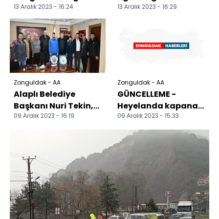
13 Aralık 2023 - 16:24
13 Aralık 2023 - 16:29
zehirlenmesi
zehirlenmesi
şüphesiyle
şüphesiyle
hastaneye
hastaneye kaldırıldı
kaldırılan...
Zonguldak - AA
Zonguldak - AA
Alaplı Belediye
GÜNCELLEME -
Başkanı Nuri Tekin,
Heyelanda kapanan
09 Aralık 2023 - 16:19
09 Aralık 2023 - 15:33
şampiyon güreşçiyi
Zonguldak-Alaplı
ödüllendirdi
kara yolunda ulaşım
tek şer...