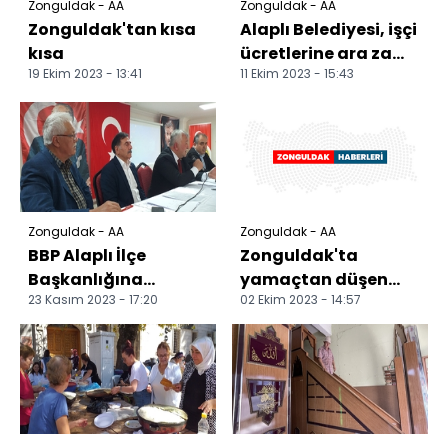
Zonguldak - AA
Zonguldak - AA
Zonguldak'tan kısa
Alaplı Belediyesi, işçi
kısa
ücretlerine ara zam
19 Ekim 2023 - 13:41
11 Ekim 2023 - 15:43
yaptı
Zonguldak - AA
Zonguldak - AA
BBP Alaplı İlçe
Zonguldak'ta
Başkanlığına
yamaçtan düşen
23 Kasım 2023 - 17:20
02 Ekim 2023 - 14:57
Muhammet Karaca
kayalar kamyonete
seçildi
isabet etti