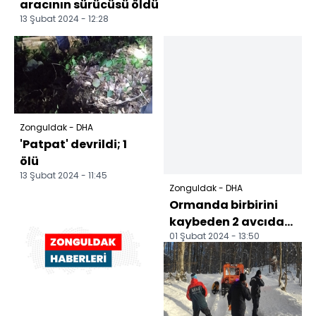
aracının sürücüsü öldü
13 Şubat 2024 - 12:28
Zonguldak - DHA
'Patpat' devrildi; 1
ölü
13 Şubat 2024 - 11:45
Zonguldak - DHA
Ormanda birbirini
kaybeden 2 avcıdan
01 Şubat 2024 - 13:50
1'i donarak öldü