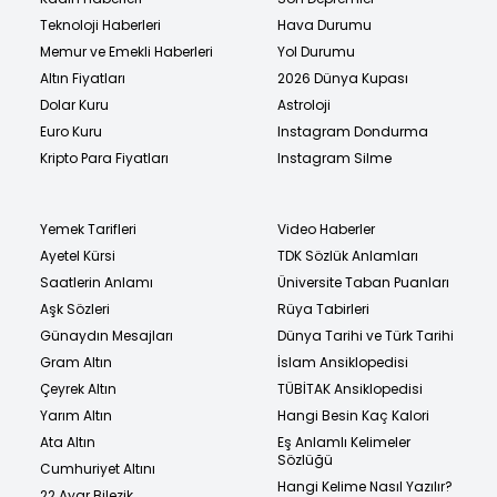
Teknoloji Haberleri
Hava Durumu
Memur ve Emekli Haberleri
Yol Durumu
Altın Fiyatları
2026 Dünya Kupası
Dolar Kuru
Astroloji
Euro Kuru
Instagram Dondurma
Kripto Para Fiyatları
Instagram Silme
Yemek Tarifleri
Video Haberler
Ayetel Kürsi
TDK Sözlük Anlamları
Saatlerin Anlamı
Üniversite Taban Puanları
Aşk Sözleri
Rüya Tabirleri
Günaydın Mesajları
Dünya Tarihi ve Türk Tarihi
Gram Altın
İslam Ansiklopedisi
Çeyrek Altın
TÜBİTAK Ansiklopedisi
Yarım Altın
Hangi Besin Kaç Kalori
Ata Altın
Eş Anlamlı Kelimeler
Sözlüğü
Cumhuriyet Altını
Hangi Kelime Nasıl Yazılır?
22 Ayar Bilezik