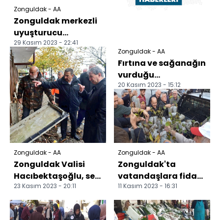
Zonguldak - AA
Zonguldak merkezli
uyuşturucu
29 Kasım 2023 - 22:41
operasyonunda 4
Zonguldak - AA
kişi tutuklandı
Fırtına ve sağanağın
vurduğu
20 Kasım 2023 - 15:12
Zonguldak'ta birçok
yapıda hasar oluştu
Zonguldak - AA
Zonguldak - AA
Zonguldak Valisi
Zonguldak'ta
Hacıbektaşoğlu, sel
vatandaşlara fidan
23 Kasım 2023 - 20:11
11 Kasım 2023 - 16:31
ve fırtınadan
dağıtıldı
etkilenen bölgelerde
inc...