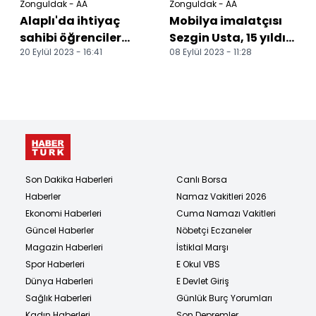
Zonguldak - AA
Zonguldak - AA
Alaplı'da ihtiyaç
Mobilya imalatçısı
sahibi öğrenciler
Sezgin Usta, 15 yıldır
20 Eylül 2023 - 16:41
08 Eylül 2023 - 11:28
yararına kermes
camilere mihrap,
düzenlendi
minber ve kürsü...
Son Dakika Haberleri
Canlı Borsa
Haberler
Namaz Vakitleri 2026
Ekonomi Haberleri
Cuma Namazı Vakitleri
Güncel Haberler
Nöbetçi Eczaneler
Magazin Haberleri
İstiklal Marşı
Spor Haberleri
E Okul VBS
Dünya Haberleri
E Devlet Giriş
Sağlık Haberleri
Günlük Burç Yorumları
Kadın Haberleri
Son Depremler