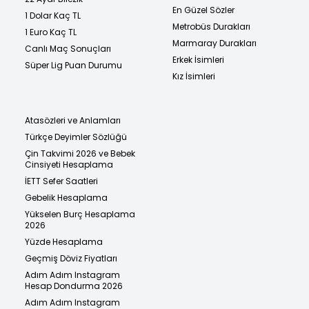
En Güzel Sözler
1 Dolar Kaç TL
Metrobüs Durakları
1 Euro Kaç TL
Marmaray Durakları
Canlı Maç Sonuçları
Erkek İsimleri
Süper Lig Puan Durumu
Kız İsimleri
Atasözleri ve Anlamları
Türkçe Deyimler Sözlüğü
Çin Takvimi 2026 ve Bebek
Cinsiyeti Hesaplama
İETT Sefer Saatleri
Gebelik Hesaplama
Yükselen Burç Hesaplama
2026
Yüzde Hesaplama
Geçmiş Döviz Fiyatları
Adım Adım Instagram
Hesap Dondurma 2026
Adım Adım Instagram