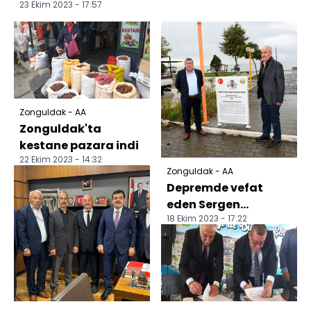
23 Ekim 2023 - 17:57
Zonguldak - AA
Zonguldak'ta
kestane pazara indi
22 Ekim 2023 - 14:32
Zonguldak - AA
Depremde vefat
eden Sergen
18 Ekim 2023 - 17:22
Mudanya'nın ismi
Alaplı'da
yaşatılacak