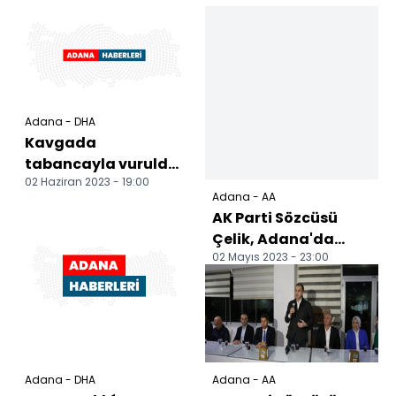
Adana - DHA
Kavgada
tabancayla vuruldu,
02 Haziran 2023 - 19:00
2 gün sonra
Adana - AA
hastanede öldü
AK Parti Sözcüsü
Çelik, Adana'da
02 Mayıs 2023 - 23:00
vatandaşlara hitap
etti:
Adana - DHA
Adana - AA