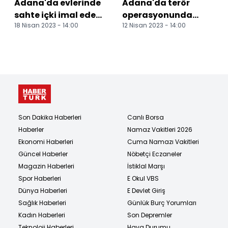
Adana'da evlerinde
Adana'da terör
sahte içki imal eden
operasyonunda
18 Nisan 2023 - 14:00
12 Nisan 2023 - 14:00
4 kişi gözaltına
yakalanan zanlı
alındı
tutuklandı
Son Dakika Haberleri
Canlı Borsa
Haberler
Namaz Vakitleri 2026
Ekonomi Haberleri
Cuma Namazı Vakitleri
Güncel Haberler
Nöbetçi Eczaneler
Magazin Haberleri
İstiklal Marşı
Spor Haberleri
E Okul VBS
Dünya Haberleri
E Devlet Giriş
Sağlık Haberleri
Günlük Burç Yorumları
Kadın Haberleri
Son Depremler
Teknoloji Haberleri
Hava Durumu