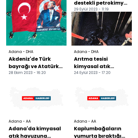
destekli petrokimya
29 Eylül 2023 - 11:19
yatırımında sona
gelindi
Adana - DHA
Adana - DHA
Akdeniz'de Türk
Arıtma tesisi
bayrağı ve Atatürk
kimyasal atık
28 Ekim 2023 - 16:20
24 Eylül 2023 - 17:20
posteri açtılar
havuzuna düşen 2
işçiden 1'i öldü
Adana - AA
Adana - AA
Adana'da kimyasal
Kaplumbağaların
atık havuzuna
yumurta bıraktığı