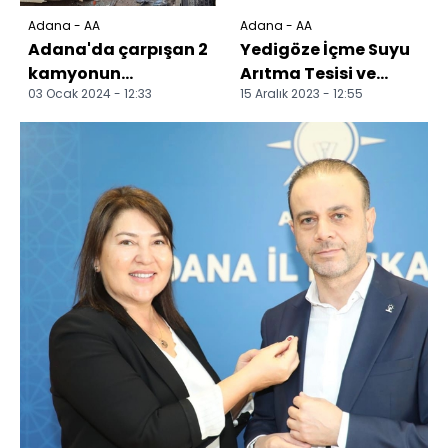
Adana - AA
Adana - AA
Adana'da çarpışan 2
Yedigöze İçme Suyu
kamyonun
Arıtma Tesisi ve
03 Ocak 2024 - 12:33
15 Aralık 2023 - 12:55
sürücüleri yaralandı
İçme Suyu Hattı'nın
temeli atıldı