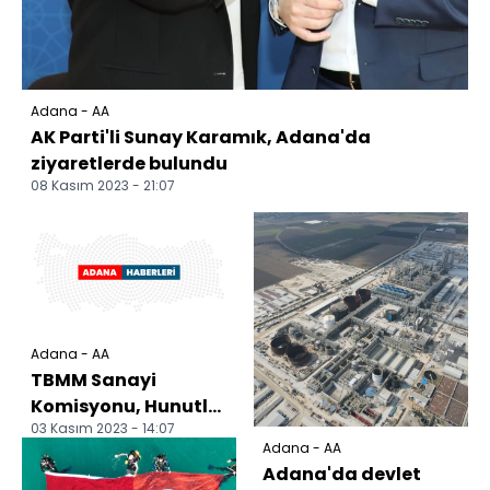
Adana - AA
AK Parti'li Sunay Karamık, Adana'da
ziyaretlerde bulundu
08 Kasım 2023 - 21:07
Adana - AA
TBMM Sanayi
Komisyonu, Hunutlu
03 Kasım 2023 - 14:07
Termik Santrali'nde
Adana - AA
inceleme yaptı
Adana'da devlet