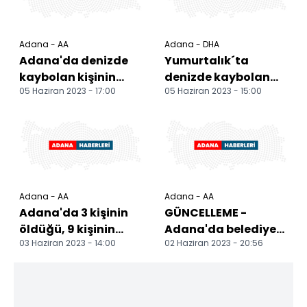
Adana - AA
Adana - DHA
Adana'da denizde
Yumurtalık´ta
kaybolan kişinin
denizde kaybolan
05 Haziran 2023 - 17:00
05 Haziran 2023 - 15:00
cansız bedeni
Doğan'ın cansız
bulundu
bedeni bulundu
Adana - AA
Adana - AA
Adana'da 3 kişinin
GÜNCELLEME -
öldüğü, 9 kişinin
Adana'da belediye
03 Haziran 2023 - 14:00
02 Haziran 2023 - 20:56
yaralandığı trafik
otobüsü ile
kazası araç
minibüsün
kameras...
çarpışması sonucu 3
ki...