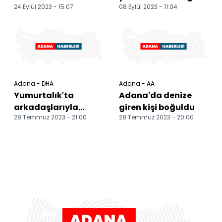
24 Eylül 2023 - 15:07
08 Eylül 2023 - 11:04
düşen iki işçiden biri
Adana'daki
hayatını kaybetti
kumsalda 353
yuvadan yavru çık...
Adana - DHA
Adana - AA
Yumurtalık'ta
Adana'da denize
arkadaşlarıyla
giren kişi boğuldu
28 Temmuz 2023 - 21:00
28 Temmuz 2023 - 20:00
denize giren tarım
işçisi boğuldu