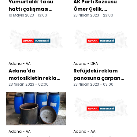
Yumurtalık´ta su
AK Parti Sözcüsü
hattı çalışması
Ömer Çelik,
10 Mayıs 2023 - 13:00
23 Nisan 2023 - 23:00
sırasında tarihi
Adana'da konuştu:
sütunlar bulundu
Adana - AA
Adana - DHA
Adana'da
Refüjdeki reklam
motosikletin reklam
panosuna çarpan
23 Nisan 2023 - 02:00
23 Nisan 2023 - 03:00
tabelasına
motosikletteki 2 kişi
çarpması sonucu 2
öldü
kişi öldü
Adana - AA
Adana - AA