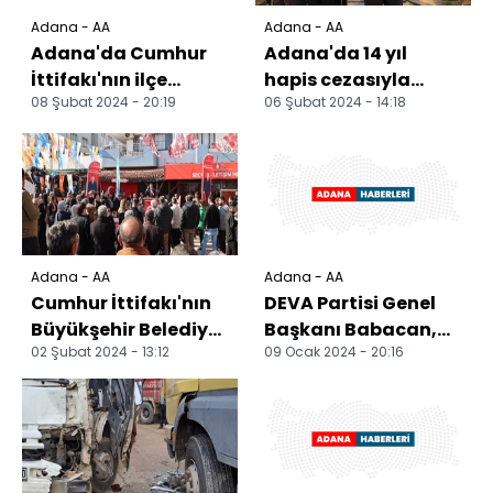
Adana - AA
Adana - AA
Adana'da Cumhur
Adana'da 14 yıl
İttifakı'nın ilçe
hapis cezasıyla
08 Şubat 2024 - 20:19
06 Şubat 2024 - 14:18
belediye başkan
aranan firari
adayları tanıtıldı
hükümlü yakalandı
Adana - AA
Adana - AA
Cumhur İttifakı'nın
DEVA Partisi Genel
Büyükşehir Belediye
Başkanı Babacan,
02 Şubat 2024 - 13:12
09 Ocak 2024 - 20:16
Başkan adayı
Adana'da
Kocaispir,
ziyaretlerde bulundu
Yumurtalık'...