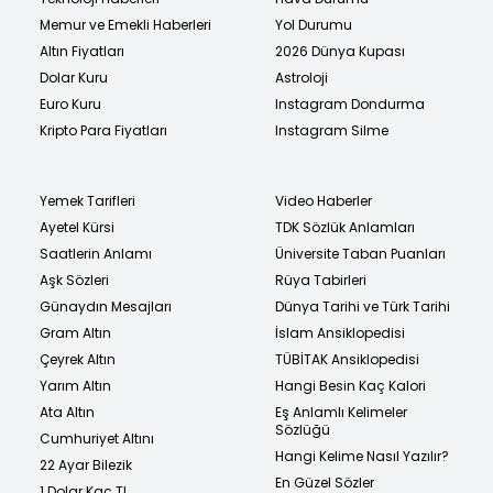
Memur ve Emekli Haberleri
Yol Durumu
Altın Fiyatları
2026 Dünya Kupası
Dolar Kuru
Astroloji
Euro Kuru
Instagram Dondurma
Kripto Para Fiyatları
Instagram Silme
Yemek Tarifleri
Video Haberler
Ayetel Kürsi
TDK Sözlük Anlamları
Saatlerin Anlamı
Üniversite Taban Puanları
Aşk Sözleri
Rüya Tabirleri
Günaydın Mesajları
Dünya Tarihi ve Türk Tarihi
Gram Altın
İslam Ansiklopedisi
Çeyrek Altın
TÜBİTAK Ansiklopedisi
Yarım Altın
Hangi Besin Kaç Kalori
Ata Altın
Eş Anlamlı Kelimeler
Sözlüğü
Cumhuriyet Altını
Hangi Kelime Nasıl Yazılır?
22 Ayar Bilezik
En Güzel Sözler
1 Dolar Kaç TL