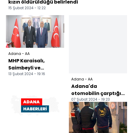
kızın öldürüldüğü belirlendi
15 Şubat 2024 - 12:22
Adana - AA
MHP Karaisalı,
Saimbeyli ve
13 Şubat 2024 - 19:16
Yumurtalık ilçe
Adana - AA
teşkilatları görevine
Adana'da
başladı
otomobilin çarptığı
07 Şubat 2024 - 19:23
çoban ağır
yaralandı