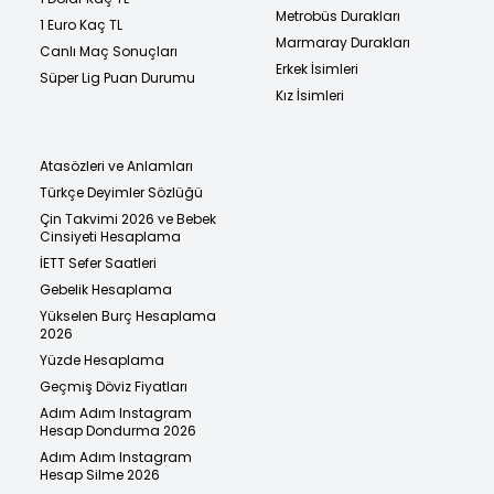
Metrobüs Durakları
1 Euro Kaç TL
Marmaray Durakları
Canlı Maç Sonuçları
Erkek İsimleri
Süper Lig Puan Durumu
Kız İsimleri
Atasözleri ve Anlamları
Türkçe Deyimler Sözlüğü
Çin Takvimi 2026 ve Bebek
Cinsiyeti Hesaplama
İETT Sefer Saatleri
Gebelik Hesaplama
Yükselen Burç Hesaplama
2026
Yüzde Hesaplama
Geçmiş Döviz Fiyatları
Adım Adım Instagram
Hesap Dondurma 2026
Adım Adım Instagram
Hesap Silme 2026