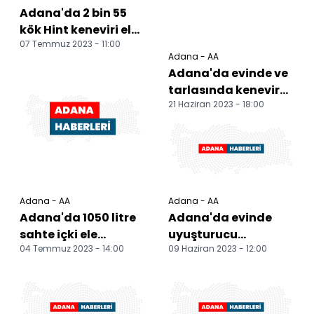
Adana'da 2 bin 55
kök Hint keneviri ele
07 Temmuz 2023 - 11:00
geçirildi
Adana - AA
Adana'da evinde ve
tarlasında kenevir
21 Haziran 2023 - 18:00
ele geçirilen kişiye
gözaltı
Adana - AA
Adana - AA
Adana'da 1050 litre
Adana'da evinde
sahte içki ele
uyuşturucu
04 Temmuz 2023 - 14:00
09 Haziran 2023 - 12:00
geçirildi
bulunduran zanlı
yakalandı