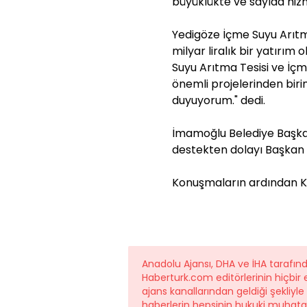
büyüklükte ve sayıda hizm
Yedigöze İçme Suyu Arıtma
milyar liralık bir yatırım
Suyu Arıtma Tesisi ve İçm
önemli projelerinden bir
duyuyorum." dedi.
İmamoğlu Belediye Başkan
destekten dolayı Başkan K
Konuşmaların ardından Kı
Anadolu Ajansı, DHA ve İHA tarafı
Haberturk.com editörlerinin hiçbi
ajans kanallarından geldiği şekliyl
haberlerin hepsinin hukuki muhatab