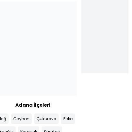
Adana İlçeleri
dağ
Ceyhan
Çukurova
Feke
moğlu
Karaisalı
Karataş