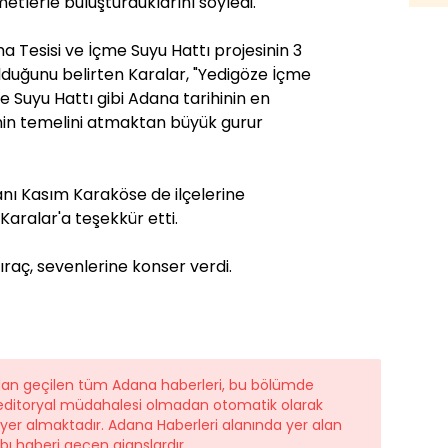
etlerle buluşturduklarını söyledi.
 Tesisi ve İçme Suyu Hattı projesinin 3
 olduğunu belirten Karalar, "Yedigöze İçme
e Suyu Hattı gibi Adana tarihinin en
inin temelini atmaktan büyük gurur
ı Kasım Karaköse de ilçelerine
aralar'a teşekkür etti.
raç, sevenlerine konser verdi.
ndan geçilen tüm Adana haberleri, bu bölümde
r editoryal müdahalesi olmadan otomatik olarak
e yer almaktadır. Adana Haberleri alanında yer alan
ı haberi geçen ajanslardır.