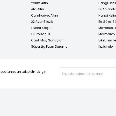
Yarım Altın
Hangi Besi
Ata Altın
Eş Anlamlı 
Cumhuriyet Altını
Hangi Kelim
22 Ayar Bilezik
En Güzel Sö
1 Dolar Kaç TL
Metrobüs D
1 Euro Kaç TL
Marmaray D
Canlı Maç Sonuçları
Erkek İsimle
Süper Lig Puan Durumu
Kız İsimleri
-postanızdan takip etmek için