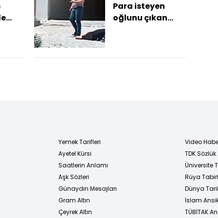
s
Para isteyen
le
oğlunu çıkan
tartışmada
öldürdü,
cesedinin
başında polisi
bekl...
Yemek Tarifleri
Video Habe
Ayetel Kürsi
TDK Sözlük
i
Saatlerin Anlamı
Üniversite
Aşk Sözleri
Rüya Tabirl
Günaydın Mesajları
Dünya Tarih
Gram Altın
İslam Ansi
Çeyrek Altın
TÜBİTAK An