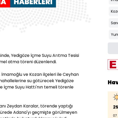
Koz
Sar
Yum
inde, Yedigöze İçme Suyu Arıtma Tesisi
emel atma töreni düzenlendi.
 İmamoğlu ve Kozan ilçeleri ile Ceyhan
 mahallelerine su götürecek Yedigöze
Ha
e İçme Suyu Hattı'nın temeli törenle
anı Zeydan Karalar, törende yaptığı
25
 sürede Adana'yı geçmişte görülmeyen
07