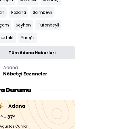
an
Pozantı
Saimbeyli
ıçam
Seyhan
Tufanbeyli
urtalık
Yüreğir
Tüm Adana Haberleri
Adana
Nöbetçi Eczaneler
va Durumu
Adana
° - 37°
 Ağustos Cuma