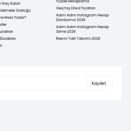
Yüzde Hesaplama
n Kaç Kalori
Geçmiş Döviz Fiyatları
Kelimeler Sözlüğü
Adım Adım Instagram Hesap
e Nasıl Yazılır?
Dondurma 2026
zler
Adım Adım Instagram Hesap
urakları
Silme 2026
urakları
Resmi Tatil Takvimi 2026
ri
Kaydet