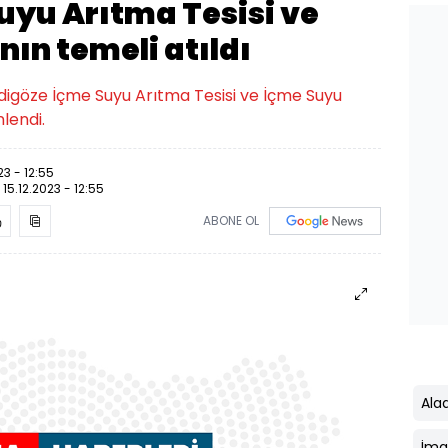
uyu Arıtma Tesisi ve
nın temeli atıldı
digöze İçme Suyu Arıtma Tesisi ve İçme Suyu
lendi.
23 - 12:55
:
15.12.2023 - 12:55
ABONE OL
Ala
İma