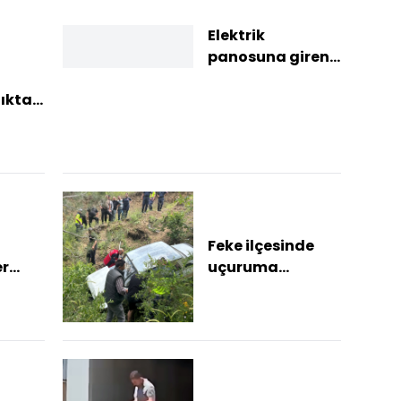
Elektrik
panosuna giren
yavru sansarı
itfaiye kurtardı
lıktan
 4 ay
ı
Feke ilçesinde
er
uçuruma
tıldı
yuvarlanan
otomobilin
sürücüsü
yaralandı