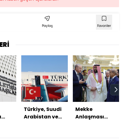
Paylaş
Favoriler
ERİ
Türkiye, Suudi
Mekke
Trum
ı
Arabistan ve
Anlaşması
anl
5.
Pakistan'dan
nasıl yankı
yapm
le
üçlü savunma
buldu?
r
anlaşması