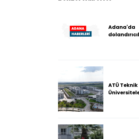
Adana'da
dolandırıcı
yargılanan
sanığa 3 yıl
hapis cezas
ATÜ Teknik
Üniversitel
Birliği'ne ka