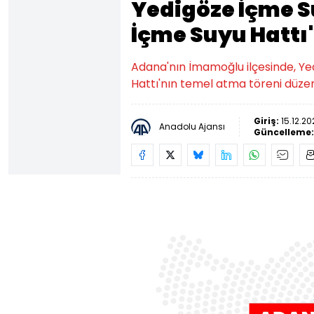
Yedigöze İçme S
İçme Suyu Hattı'
Adana'nın İmamoğlu ilçesinde, Ye
Hattı'nın temel atma töreni düzen
Giriş:
15.12.20
Anadolu Ajansı
Güncelleme