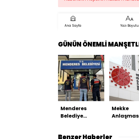
Ana Sayfa
Yazı Boyutu
GÜNÜN ÖNEMLİ MANŞETL
Menderes
Mekke
Belediye
Anlaşmas
Başkanı
NATO'nun 
tutuklandı
maddesiy
Benzer Haberler
çelişmiyo