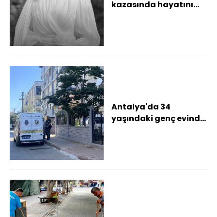
kazasında hayatını
kaybeden 2 kişi
Antalya'da defnedild...
Antalya'da 34
yaşındaki genç evinde
ölü bulundu