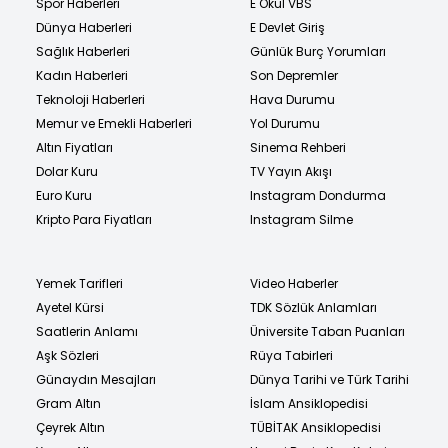
Spor Haberleri
E Okul VBS
Dünya Haberleri
E Devlet Giriş
Sağlık Haberleri
Günlük Burç Yorumları
Kadın Haberleri
Son Depremler
Teknoloji Haberleri
Hava Durumu
Memur ve Emekli Haberleri
Yol Durumu
Altın Fiyatları
Sinema Rehberi
Dolar Kuru
TV Yayın Akışı
Euro Kuru
Instagram Dondurma
Kripto Para Fiyatları
Instagram Silme
Yemek Tarifleri
Video Haberler
Ayetel Kürsi
TDK Sözlük Anlamları
Saatlerin Anlamı
Üniversite Taban Puanları
Aşk Sözleri
Rüya Tabirleri
Günaydın Mesajları
Dünya Tarihi ve Türk Tarihi
Gram Altın
İslam Ansiklopedisi
Çeyrek Altın
TÜBİTAK Ansiklopedisi