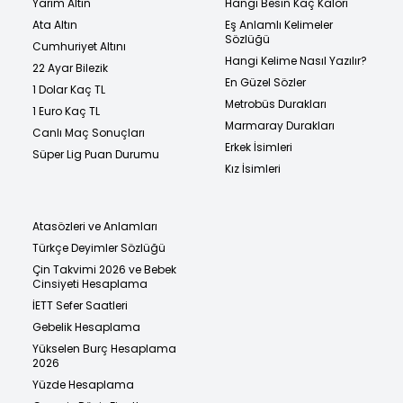
Yarım Altın
Hangi Besin Kaç Kalori
Ata Altın
Eş Anlamlı Kelimeler
Sözlüğü
Cumhuriyet Altını
Hangi Kelime Nasıl Yazılır?
22 Ayar Bilezik
En Güzel Sözler
1 Dolar Kaç TL
Metrobüs Durakları
1 Euro Kaç TL
Marmaray Durakları
Canlı Maç Sonuçları
Erkek İsimleri
Süper Lig Puan Durumu
Kız İsimleri
Atasözleri ve Anlamları
Türkçe Deyimler Sözlüğü
Çin Takvimi 2026 ve Bebek
Cinsiyeti Hesaplama
İETT Sefer Saatleri
Gebelik Hesaplama
Yükselen Burç Hesaplama
2026
Yüzde Hesaplama