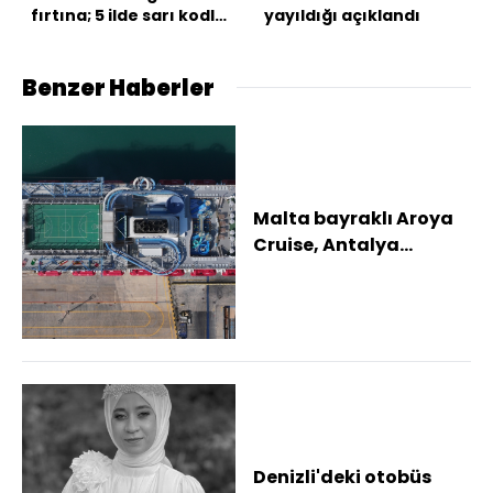
fırtına; 5 ilde sarı kodlu
yayıldığı açıklandı
uyarı!
Benzer Haberler
Malta bayraklı Aroya
Cruise, Antalya
Limanı'na demirledi
Denizli'deki otobüs