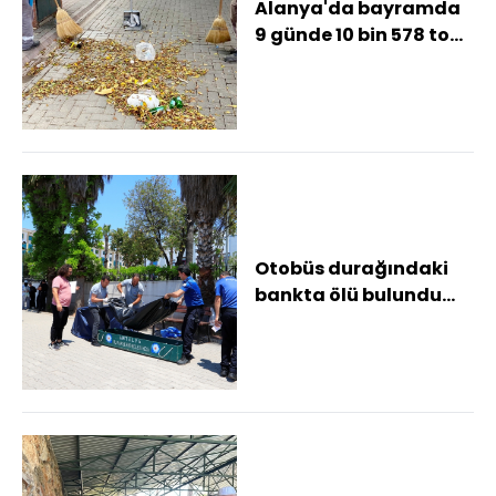
Alanya'da bayramda
9 günde 10 bin 578 ton
atık toplandı
Otobüs durağındaki
bankta ölü bulundu
Adliyedeki işlemlerini
hallettikten s...